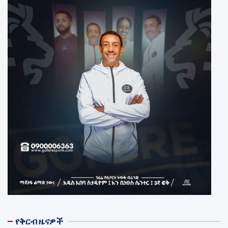
የቅርብ ዜናዎች