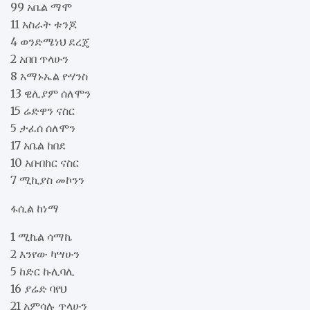
99 አቤል ማሞ
11 አስራት ቱንጆ
4 ወንድሜነህ ደረጄ
2 አበበ ጥላሁን
8 አማኑኤል ዮሃንስ
13 ዊሊያም ሰለሞን
15 ሬድዋን ናስር
5 ታፈሰ ሰለሞን
17 አቤል ከበደ
10 አቡበከር ናስር
7 ሚኪያስ መኮንን
ፋሲል ከነማ
1 ሚኬል ሳማኬ
2 እንየው ካሣሁን
5 ከድር ኩሊባሊ
16 ያሬድ ባየህ
21 አምሳሉ ጥላሁን