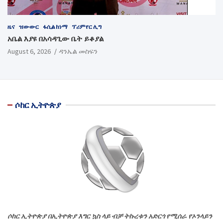
ዜና
ዝውውር
ፋሲል ከነማ
ፕሪምየር ሊግ
አቤል እያዩ በአሳዳጊው ቤት ይቆያል
August 6, 2026
ዳንኤል መስፍን
ሶከር ኢትዮጵያ
ሶከር ኢትዮጵያ በኢትዮጵያ እግር ኳስ ላይ ብቻ ትኩረቱን አድርጎ የሚሰራ የኦንላይን