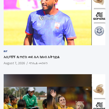
ዜና
አሰጋኸኝ ጴጥሮስ ወደ ሌላ ክለብ አቅንቷል
August 7, 2026
ዳንኤል መስፍን