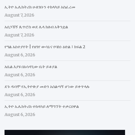
ኢትዮ ኤሌክትሪክ ሁለገቡን ተከላካይ አስፈረመ
August 7, 2026
አሰጋኸኝ ጴጥሮስ ወደ ሌላ ክለብ አቅንቷል
August 7, 2026
የግል አስተያየት | የዘገየ ውሳኔና የባከነ ዕድል ፤ ክፍል 2
August 6, 2026
አቤል እያዩ በአሳዳጊው ቤት ይቆያል
August 6, 2026
ደጉ ዱባሞ የኢትዮጵያ መድን አሰልጣኝ ሆነው ይቀጥላሉ
August 6, 2026
ኢትዮ ኤሌክትሪክ ተከላካይ ለማግኘት ተቃርበዋል
August 6, 2026