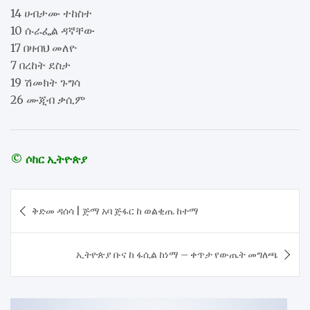
14 ሀብታሙ ተከስተ
10 ሱራፌል ዳኛቸው
17 በዛብህ መለዮ
7 በረከት ደስታ
19 ሽመክት ጉግሳ
26 ሙጂብ ቃሲም
© ሶከር ኢትዮጵያ
Post
ቅድመ ዳሰሳ | ጅማ አባ ጅፋር ከ ወልቂጤ ከተማ
navigation
ኢትዮጵያ ቡና ከ ፋሲል ከነማ – ቀጥታ የውጤት መግለጫ