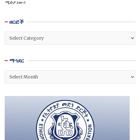
ሚድያ ነው።
ዘርፎች
ዘርፎች
ማኅደር
ማኅደር