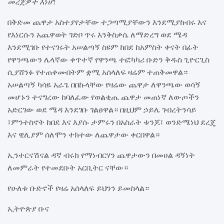
መረጀዎች እነሆ!
በቅድመ ጨዋታ አስተያየታቸው ተጋጣሚያቸውን እንደሚያከብሩ እና
የእነርሱን አጨዋወት ገድቦ ጥሩ እንቅስቃሴ ለማድረግ ወደ ሜዳ
እንደሚገቡ የተናገሩት አሠልጣኝ ስዩም ከበደ ከአምስት ቀናት በፊት
የዋንጫውን ሌላኛው ቀጥተኛ የዋንጫ ተፎካካሪ ቡድን ቅዱስ ጊዮርጊስ
ሲያሸንፉ የተጠቀሙበትም ቋሚ አሰላለፍ ዛሬም ተጠቅመዋል።
አሠልጣኝ ካሳዬ አራጌ በበኩላቸው የዛሬው ጨዋታ ለዋንጫው ወሳኝ
መሆኑን ተናግረው ከባለፈው የወልቂጤ ጨዋታ መጠነኛ ለውጦችን
አድርገው ወደ ሜዳ እንደገቡ ገልፀዋል። በዚህም ኃይሌ ገብረትንሳይ
፣ምንተስኖት ከበደ እና እያሱ ታምሩን በአስራት ቱንጆ፣ ወንድሜነህ ደረጄ
እና ዊሊያም ሰለሞን ተክተው ለጨዋታው ቀርበዋል።
ኢንተርናሽናል ዳኛ ብሩክ የማነብርሃን ጨዋታውን በመሀል ዳኝነት
ለመምራት የተመደቡት አርቢትር ናቸው።
የሁለቱ ቡድኖች የዛሬ አሰላለፍ ይህንን ይመስላል።
ኢትዮጵያ ቡና