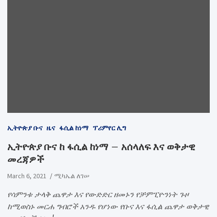
ኢትዮጵያ ቡና
ዜና
ፋሲል ከነማ
ፕሪምየር ሊግ
ኢትዮጵያ ቡና ከ ፋሲል ከነማ – አሰላለፍ እና ወቅታዊ
መረጃዎች
March 6, 2021
ሚካኤል ለገሠ
የሳምንቱ ታላቅ ጨዋታ እና የውድድር ዘመኑን የቻምፒዮንነት ጉዞ
ከሚወስኑ መርሐ ግብሮች አንዱ የሆነው የቡና እና ፋሲል ጨዋታ ወቅታዊ