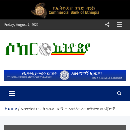
Skip
to
content
Friday, August 7, 2026
ሶከር ኢትዮጵያ
የኢትዮጵያ እግርኳስ ድምፅ !
Home
ኢትዮጵያ ቡና ከ ፋሲል ከነማ – አሰላለፍ እና ወቅታዊ መረጃዎች