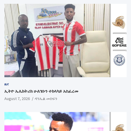
ዜና
ኢትዮ ኤሌክትሪክ ሁለገቡን ተከላካይ አስፈረመ
August 7, 2026
ዳንኤል መስፍን