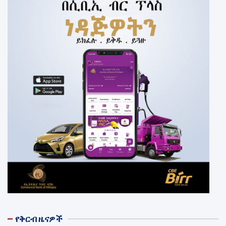
የቅርብ ዜናዎች