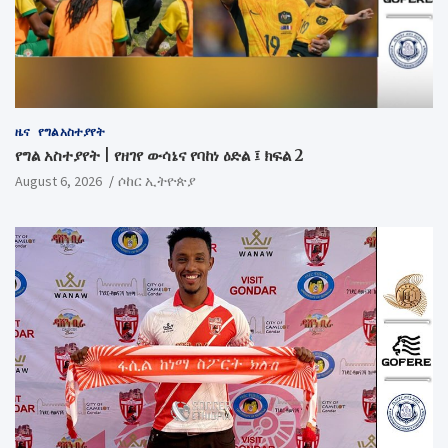
ዜና
የግል አስተያየት
የግል አስተያየት | የዘገየ ውሳኔና የባከነ ዕድል ፤ ክፍል 2
August 6, 2026
ሶከር ኢትዮጵያ