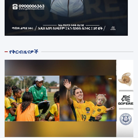
የቅርብ ዜናዎች