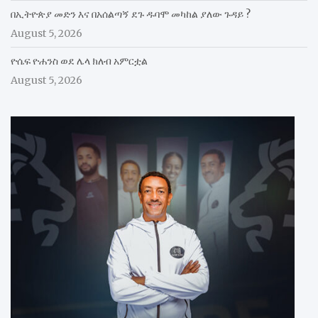
በኢትዮጵያ መድን እና በአሰልጣኝ ደጉ ዱባሞ መካከል ያለው ጉዳይ ?
August 5, 2026
ዮሴፍ ዮሐንስ ወደ ሌላ ክለብ አምርቷል
August 5, 2026