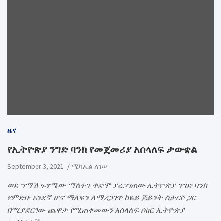
ዜና
የኢትዮጵያ ንግድ ባንክ የመጀመሪያ አሰላለፍ ታውቋል
September 3, 2021
ሚካኤል ለገሠ
ወደ ግማሽ ፍፃሜው ማለፉን ቀድሞ ያረጋገጠው ኢትዮጵያ ንግድ ባንክ
የምድቡ አንደኛ ሆኖ ማለፍን ለማረጋገጥ ከዬይ ጆይንት ስታርስ ጋር
በሚያደርገው ጨዋታ የሚጠቀመውን አሰላለፍ ሶከር ኢትዮጵያ