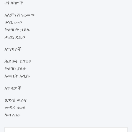
ተከላካዮች
አለምነሽ ገረመው
ሀሳቤ ሙሶ
ትዕግስት ኃይሌ
ታሪኳ ዴቢሶ
አማካዮች
ሕይወት ደንጊሶ
ትዕግስ ያደታ
እመቤት አዲሱ
አጥቂዎች
ፀጋነሽ ወራና
መዲና ዐወል
ሎዛ አበራ
Post