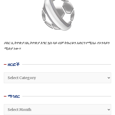
ሶከር ኢትዮጵያ በኢትዮጵያ እግር ኳስ ላይ ብቻ ትኩረቱን አድርጎ የሚሰራ የኦንላይን
ሚድያ ነው።
ዘርፎች
ዘርፎች
ማኅደር
ማኅደር