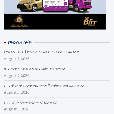
የቅርብ ዜናዎች
የግል አስተያየት | የዘገየ ውሳኔ እና የባከነ ዕድል | ክፍል አንድ
August 5, 2026
ካሜሮናዊ አጥቂ ውሉን ለማራዘም ተስማምቷል
August 5, 2026
የጣና ሞገዶቹ የሁለት ነባር ተጫዋቾቻቸውን ውል አራዝመዋል
August 5, 2026
የኪሩቤል ወንድሙ ጉዳይ መነጋገሪያ ሆኗል
August 5, 2026