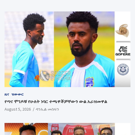
ዜና
ዝውውር
የጣና ሞገዶቹ የሁለት ነባር ተጫዋቾቻቸውን ውል አራዝመዋል
August 5, 2026
ዳንኤል መስፍን