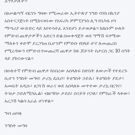
አግኝታለች።
በአሠልጣኝ ብርሃኑ ግዛው የሚመራው ኢትዮጵያ ንግድ ባንክ በኬንያ
አስተናጋጅነት በሚከናወነው የአፍሪካ ቻምፒየንስ ሊግ የሴካፋ ዞን
ማጣሪያ ውድድር ላይ እየተሳተፈ እንደሆነ ይታወቃል። ክለቡም ሁለት
የምድብ ጨዋታዎችን አድርጎ ድል በመቀዳጀት ወደ ግማሽ ፍፃሜው
ማለፉን ቀድሞ ያረጋገጠ ቢሆንም የምድቡ የበላይ ሆኖ ለመጨረስ
የሚረዳውን የምድብ የመጨረሻ ጨዋታ ከዬ ጆይንት ስታርስ ጋር 10 ሰዓት
ላይ ያከናውናል።
በሁለተኛ የምድብ ጨዋታ ከነበረው አሰላለፍ ስድስት ለውጦች የተደረጉ
ሲሆን ንግስት መዓዛ፣ ታሪኳ ዴቢሶ፣ ትዕግስት ኃይሌ፣ ትዕግስት ያደታ፣
እመቤት አዲሱ፣ ፀጋነሽ ወራና ወደ አሰላለፉ መጥተው ታሪኳ በርገና፣
ትዝታ ኃይለሚካኤል፣ ብዙዓየሁ ታደሰ፣ ሰናይት ቦጋለ፣ የምስራች ላቀው፣
አረጋሽ ካልሳ አራፊ ሆነዋል።
ግብ ጠባቂ
ንግስት መዓዛ