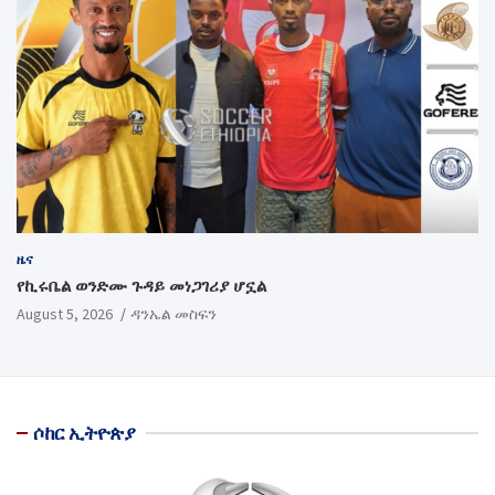
ዜና
የኪሩቤል ወንድሙ ጉዳይ መነጋገሪያ ሆኗል
August 5, 2026
ዳንኤል መስፍን
ሶከር ኢትዮጵያ