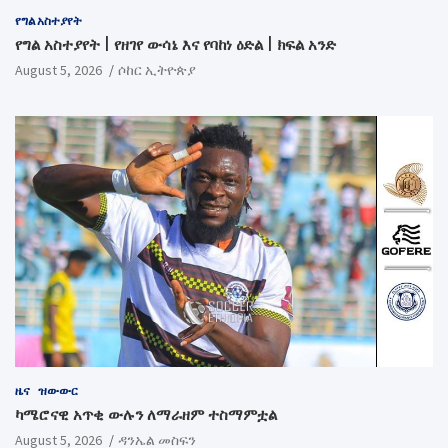
የግል አስተያየት
የግል አስተያየት | የዘገየ ውሳኔ እና የባከነ ዕድል | ክፍል አንድ
August 5, 2026
ሶከር ኢትዮጵያ
ዜና
ዝውውር
ካሜሮናዊ አጥቂ ውሉን ለማራዘም ተስማምቷል
August 5, 2026
ዳንኤል መስፍን