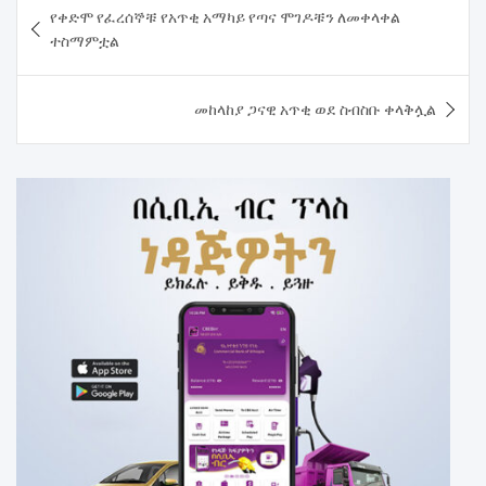
የቀድሞ የፈረሰኞቹ የአጥቂ አማካይ የጣና ሞገዶቹን ለመቀላቀል
navigation
ተስማምቷል
መከላከያ ጋናዊ አጥቂ ወደ ስብስቡ ቀላቅሏል