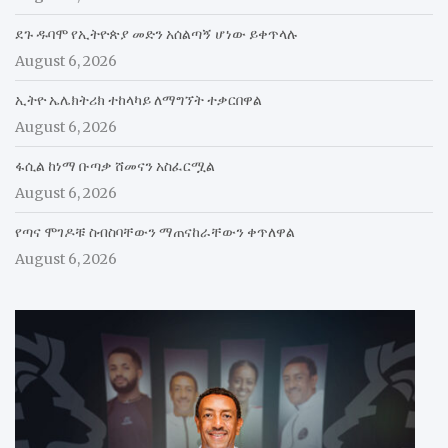
ደጉ ዱባሞ የኢትዮጵያ መድን አሰልጣኝ ሆነው ይቀጥላሉ
August 6, 2026
ኢትዮ ኤሌክትሪክ ተከላካይ ለማግኘት ተቃርበዋል
August 6, 2026
ፋሲል ከነማ ቡጣቃ ሸመናን አስፈርሟል
August 6, 2026
የጣና ሞገዶቹ ስብስባቸውን ማጠናከራቸውን ቀጥለዋል
August 6, 2026