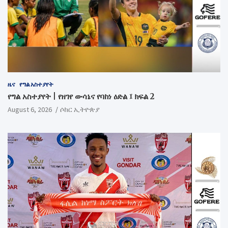
ዜና
የግል አስተያየት
የግል አስተያየት | የዘገየ ውሳኔና የባከነ ዕድል ፤ ክፍል 2
August 6, 2026
ሶከር ኢትዮጵያ