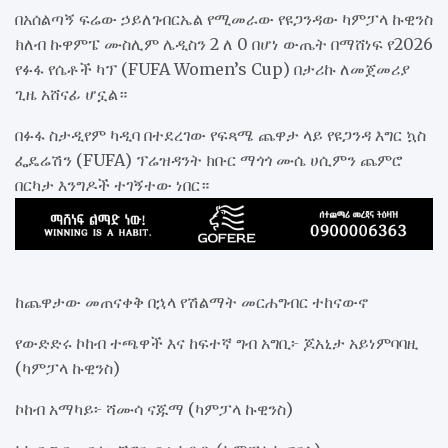
በአሰልጣኝ ፍሬው ኃይለገብርኤል የሚመራው የዩጋንዳው ካምፓላ ኩዊንስ
ክለብ ኩዋምፔ ሙስሊም ሌዲስን 2 ለ 0 በሆነ ውጤት በማሸነፍ የ2026
የፉፋ የሴቶች ካፕ (FUFA Women’s Cup) በታሪኩ ለመጀመሪያ
ጊዜ አሸናፊ ሆኗል።
​በፉፋ ስታዲየም ካዲባ በተደረገው የፍጻሜ ጨዋታ ላይ የዩጋንዳ እግር ኳስ
ፌዴሬሽን (FUFA) ፕሬዝዳንት ክቡር ማጎጎ ሙሴ ሀሲምን ጨምሮ
በርካታ እንግዶች ተገኝተው ነበር።
ከጨዋታው መጠናቀቅ በኋላ የሽልማት መርሐግብር ተከናውኖ
የውድድሩ ኮከብ ተጫዋች እና ከፍተኛ ግብ አግቢ፦ ጆአኒታ አይነምባባዚ
(ካምፓላ ኩዊንስ)
​ኮከብ አማካይ፦ ሻሙሳ ናጁማ (ካምፓላ ኩዊንስ)