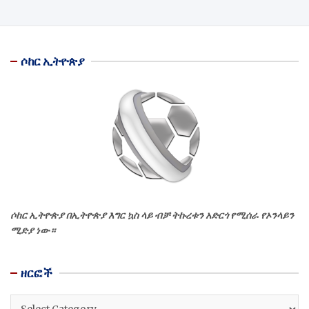
ሶከር ኢትዮጵያ
ሶከር ኢትዮጵያ በኢትዮጵያ እግር ኳስ ላይ ብቻ ትኩረቱን አድርጎ የሚሰራ የኦንላይን
ሚድያ ነው።
ዘርፎች
ዘርፎች