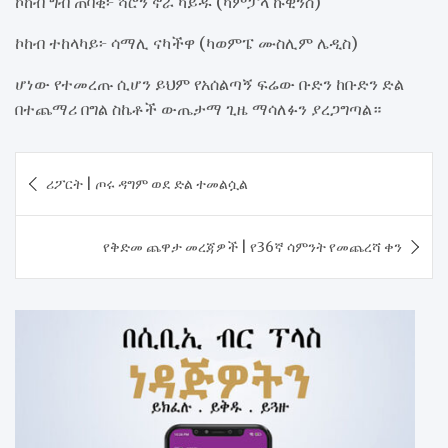
​ኮከብ ግብ ጠባቂ፦ ሻሮን ኖራ ካይዱ (ካምፓላ ኩዊንስ)
​ኮከብ ተከላካይ፦ ሳማሊ ናካችዋ (ካወምፔ ሙስሊም ሌዲስ)
ሆነው የተመረጡ ሲሆን ይህም የአሰልጣኝ ፍሬው ቡድን ከቡድን ድል
በተጨማሪ በግል ስኬቶች ውጤታማ ጊዜ ማሳለፉን ያረጋግጣል።
Post
ሪፖርት | ጦሩ ዳግም ወደ ድል ተመልሷል
navigation
የቅድመ ጨዋታ መረጃዎች | የ36ኛ ሳምንት የመጨረሻ ቀን