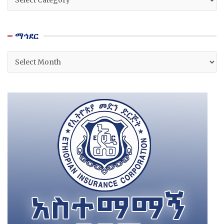
ማኅደር
ማኅደር