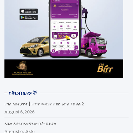
የቅርብ ዜናዎች
የግል አስተያየት | የዘገየ ውሳኔና የባከነ ዕድል ፤ ክፍል 2
August 6, 2026
አቤል እያዩ በአሳዳጊው ቤት ይቆያል
August 6, 2026