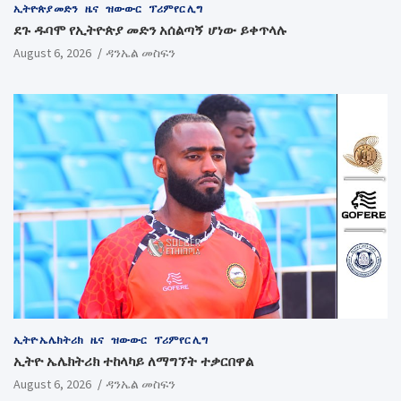
ኢትዮጵያ መድን
ዜና
ዝውውር
ፕሪምየር ሊግ
ደጉ ዱባሞ የኢትዮጵያ መድን አሰልጣኝ ሆነው ይቀጥላሉ
August 6, 2026
ዳንኤል መስፍን
ኢትዮ ኤሌክትሪክ
ዜና
ዝውውር
ፕሪምየር ሊግ
ኢትዮ ኤሌክትሪክ ተከላካይ ለማግኘት ተቃርበዋል
August 6, 2026
ዳንኤል መስፍን