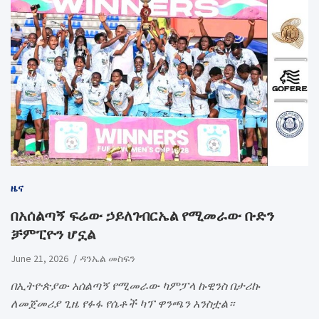
ዜና
በአሰልጣኝ ፍሬው ኃይለገብርኤል የሚመራው ቡድን
ቻምፒዮን ሆኗል
June 21, 2026
ዳንኤል መስፍን
በኢትዮጵያው አሰልጣኝ የሚመራው ካምፓላ ኩዊንስ በታሪኩ
ለመጀመሪያ ጊዜ የፉፋ የሴቶች ካፕ ዋንጫን አንስቷል።