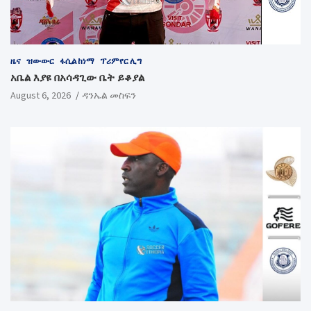
ዜና
ዝውውር
ፋሲል ከነማ
ፕሪምየር ሊግ
አቤል እያዩ በአሳዳጊው ቤት ይቆያል
August 6, 2026
ዳንኤል መስፍን