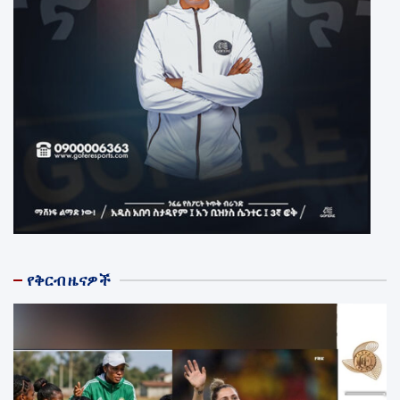
የቅርብ ዜናዎች