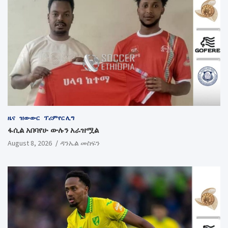
ዜና
ዝውውር
ፕሪምየር ሊግ
ፋሲል አበባየሁ ውሉን አራዝሟል
August 8, 2026
ዳንኤል መስፍን