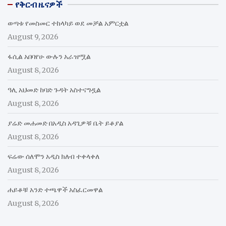
የቅርብ ዜናዎች
ወጣቱ የመስመር ተከላካይ ወደ መቻል አምርቷል
August 9, 2026
ፋሲል አበባየሁ ውሉን አራዝሟል
August 8, 2026
ዓሊ አህመድ ከባድ ጉዳት አስተናግዷል
August 8, 2026
ያሬድ መሐመድ በአዲስ አዳጊዎቹ ቤት ይቆያል
August 8, 2026
ፍሬው ሰለሞን አዲስ ክለብ ተቀላቀለ
August 8, 2026
ሐይቆቹ አንድ ተጫዋች አስፈርመዋል
August 8, 2026