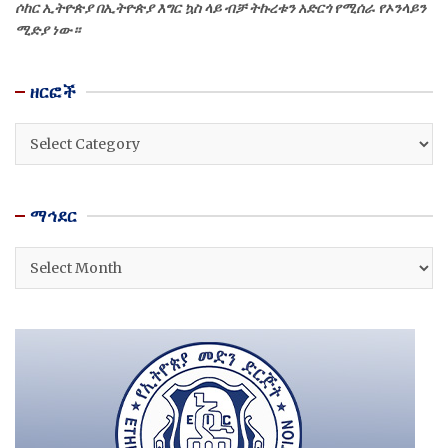
ሶከር ኢትዮጵያ በኢትዮጵያ እግር ኳስ ላይ ብቻ ትኩረቱን አድርጎ የሚሰራ የኦንላይን
ሚድያ ነው።
ዘርፎች
ዘርፎች
ማኅደር
ማኅደር