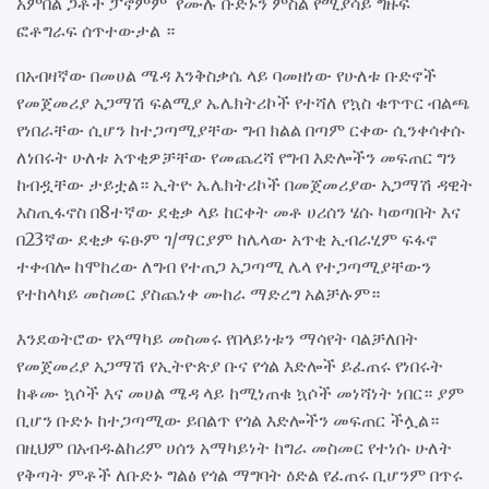
አምበል ጋቶች ፓኖምም የሙሉ ቡድኑን ምስል የሚያሳይ ግዙፍ
ፎቶግራፍ ሰጥተውታል ።
በአብዛኛው በመሀል ሜዳ እንቅስቃሴ ላይ ባመዘነው የሁለቱ ቡድኖች
የመጀመሪያ አጋማሽ ፍልሚያ ኤሌክትሪኮች የተሻለ የኳስ ቁጥጥር ብልጫ
የነበራቸው ሲሆን ከተጋጣሚያቸው ግብ ክልል በጣም ርቀው ሲንቀሳቀሱ
ለነበሩት ሁለቱ አጥቂዎቻቸው የመጨረሻ የግብ እድሎችን መፍጠር ግን
ከብዷቸው ታይቷል። ኢትዮ ኤሌክትሪኮች በመጀመሪያው አጋማሽ ዳዊት
እስጢፋኖስ በ8ተኛው ደቂቃ ላይ ከርቀት መቶ ሀሪሰን ሄሱ ካወጣበት እና
በ23ኛው ደቂቃ ፍፁም ገ/ማርያም ከሌላው አጥቂ ኢብራሂም ፍፋኖ
ተቀብሎ ከሞከረው ለግብ የተጠጋ አጋጣሚ ሌላ የተጋጣሚያቸውን
የተከላካይ መስመር ያስጨነቀ ሙከራ ማድረግ አልቻሉም።
እንደወትሮው የአማካይ መስመሩ የበላይነቱን ማሳየት ባልቻለበት
የመጀመሪያ አጋማሽ የኢትዮጵያ ቡና የጎል እድሎች ይፈጠሩ የነበሩት
ከቆሙ ኳሶች እና መሀል ሜዳ ላይ ከሚነጠቁ ኳሶች መነሻነት ነበር። ያም
ቢሆን ቡድኑ ከተጋጣሚው ይበልጥ የጎል እድሎችን መፍጠር ችሏል።
በዚህም በአብዱልከሪም ሀሰን አማካይነት ከግራ መስመር የተነሱ ሁለት
የቅጣት ምቶች ለቡድኑ ግልፅ የጎል ማግባት ዕድል የፈጠሩ ቢሆንም በጥሩ