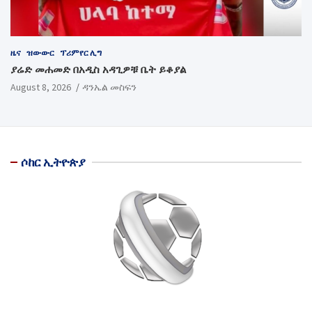
ዜና
ዝውውር
ፕሪምየር ሊግ
ያሬድ መሐመድ በአዲስ አዳጊዎቹ ቤት ይቆያል
August 8, 2026
ዳንኤል መስፍን
ሶከር ኢትዮጵያ