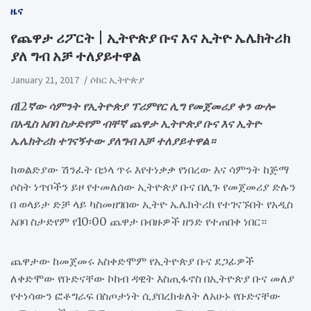
ዜና
የጨዋታ ሪፖርት | ኢትዮጵያ ቡና እና ኢትዮ ኤሌክትሪክ
ያለ ግብ አቻ ተለያይተዋል
January 21, 2017
ሶከር ኢትዮጵያ
በ12ኛው ሳምንት የኢትዮጵያ ፕሪምየር ሊግ የመጀመሪያ ቀን ውሎ
በአዲስ አበባ ስታድየም ብቸኛ ጨዋታ ኢትዮጵያ ቡና እና ኢትዮ
ኤሌክትሪክ ተገናኝተው ያለግብ አቻ ተለያይተዋል።
ከወልድያው ሽንፈት በኃላ ጥሩ እየተነቃቃ የነበረው እና ሳምንት ከጅማ
ሶስት ነጥቦችን ይዞ የተመለሰው ኢትዮጵያ ቡና በሊጉ የመጀመሪያ ድሉን
በ ወላይታ ድቻ ላይ ካስመዘገበው ኢትዮ ኤሌክትሪክ የተገናኙበት የአዲስ
አበባ ስታድየም የ10፡00 ጨዋታ በብዙዎች ዘንድ የተጠበቀ ነበር።
ጨዋታው ከመጀመሩ አስቀድሞም የኢትዮጵያ ቡና ደጋፊዎች
ለቀድሞው የቡድናቸው ኮከብ ዳዊት እስጢፋኖስ በኢትዮጵያ ቡና መለያ
የተነሳውን ፎቶግራፍ በስጦታነት ሲያበረክቱለት ለአሁኑ የቡድናቸው