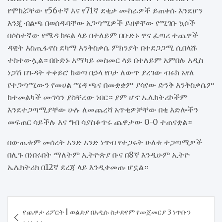
የሞከሯቸው የ56ተኛ እና የ71ኛ ደቂቃ ሙከራዎች ይጠቀሱ እንደሆን
እንጂ ብልጫ በወሰዱባቸው አጋጣሚዎች ይዘዋቸው የሚገቡ ኳሶች
በሶስተኛው የሜዳ ክፍል ላይ በተለይም በቡድኑ ዋና ፈጣሪ ተጨዋች
ዳዊት እስጢፋኖስ ደካማ እንቅስቃሴ ምክንያት በተደጋጋሚ ሲበላሹ
ተስተውሏል። በቡድኑ አማካይ መስመር ላይ በተለይም አምበሉ አዲስ
ነጋሽ በጉዳት ተቀይሮ ከወጣ በኃላ የቦታ ለውጥ ያረገው ብሩክ አየለ
የተጋጣሚውን የመሀል ሜዳ ጫና በመቋቋም ያሳየው ድንቅ እንቅስቃሴም
ከተመልካች ሙገሳን ያስቸረው ነበር። ያም ሆኖ ኤሌክትሪኮችም
እንደተጋጣሚያቸው ሁሉ ለመጨረሻ አጥቂዎቻቸው በቂ እድሎችን
መፍጠር ሳይችሉ እና ግብ ሳያስቆጥሩ ጨዋታው 0-0 ተጠናቋል።
በውጤቱም መሰረት አንድ አንድ ነጥብ የተጋሩት ሁለቱ ተጋጣሚዎች
በሊጉ በነበሩበት ማለትም ኢትዮጵያ ቡና በ8ኛ እንዲሁም ኢትዮ
ኤሌክትሪክ በ12ኛ ደረጃ ላይ እንዲቀመጡ ሆኗል።
Post
የጨዋታ ሪፖርት | ወልድያ በአዲሱ ስታድየም የመጀመርያ 3 ነጥቡን
navigation