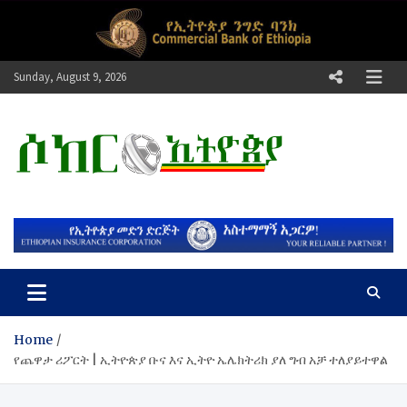
Skip
to
content
Sunday, August 9, 2026
ሶከር ኢትዮጵያ
የኢትዮጵያ እግርኳስ ድምፅ !
Home
የጨዋታ ሪፖርት | ኢትዮጵያ ቡና እና ኢትዮ ኤሌክትሪክ ያለ ግብ አቻ ተለያይተዋል