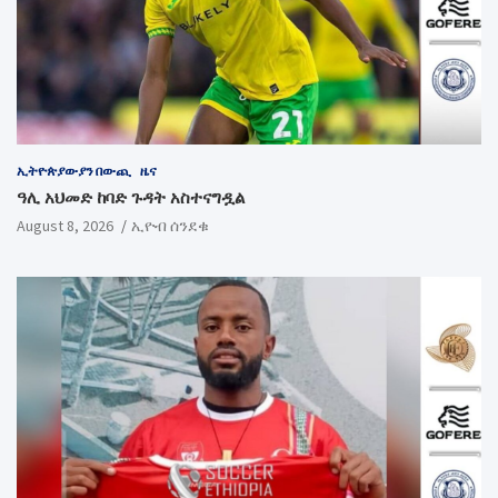
ኢትዮጵያውያን በውጪ
ዜና
ዓሊ አህመድ ከባድ ጉዳት አስተናግዷል
August 8, 2026
ኢዮብ ሰንደቁ