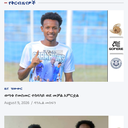
የቅርብ ዜናዎች
ዜና
ዝውውር
ወጣቱ የመስመር ተከላካይ ወደ መቻል አምርቷል
August 9, 2026
ዳንኤል መስፍን