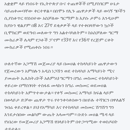
አቋቋም ላይ የነበሩት የኢትዮጵያ ቡና ተጨዋቾች በሚያስገርም ሁኔታ
ሳይጠቀሙባቸው ቀርተዋል። በሰሞኑ የሊጉ ጨዋታዎች ላይ ወሳኝ ግቦችን
ሲያስቆጥር የሰነበተው አስቻለው ግርማም ከ እያሱ ታምሩ እንዲሁም
ከያቡን ዊልያም በ8 እና 27ኛ ደቂቃዎች ላይ የተቀበላቸውን ኳሶች
ቢሞክርም ወደግብ መለውጥ ግን አልተሳካለትም። ከአስቻለው ግርማ
ሙከራዎች ሌላም የጋቶች ፓኖም የ33ኛ እና የ36ኛ የረጅም ርቀት
ሙከራዎች የሚጠቀሱ ነበሩ።
ሁለተኛው አጋማሽ መጀመሪያ ላይ በመሀል ተከላካይነት ጨዋታውን
የጀመረውን አምበሉን አዲስ ነጋሽን ወደ ተከላካይ አማካይነት ሚና
ያመጡት ኤሌክትሪኮች አለምነህ ግርማን በግራ መስመር ተከላካይነት
ቀይረው በማስገባት ተስፋዬ መላኩን ከግራ መስመር ወደመሀል
ተከላካይነት አምጥተውታል። የቀኝ መስመር አማካይ ክፍል ላይም
በወላይታ ድቻው ጨዋታ ጥሩ የተንቀሳቀሰውን በሀይሉ ተሻገርን በዋለልኝ
ገብሬ ቀይረዋል። ይህ የአማካይ እና የተከላካይ መስመር ሽግሽግ ግን
እንደታሰበው መልካም ውጤት አላመጣም። ቡድኑ መሀል ሜዳ ላይ
የነበረው የመጀመሪያ አጋማሽ የበላይነትም በተጋጣሚው ተወስዶበት
ታይቷል።