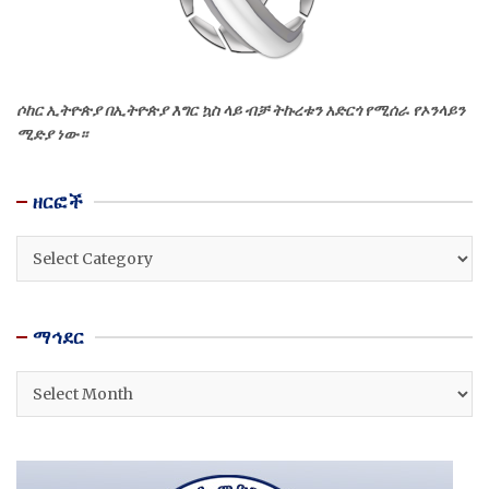
ሶከር ኢትዮጵያ በኢትዮጵያ እግር ኳስ ላይ ብቻ ትኩረቱን አድርጎ የሚሰራ የኦንላይን
ሚድያ ነው።
ዘርፎች
ዘርፎች
ማኅደር
ማኅደር