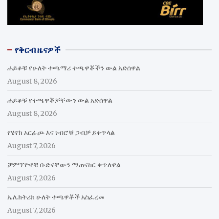
የቅርብ ዜናዎች
ሐይቆቹ የሁለት ተጫማሪ ተጫዋቾችን ውል አድሰዋል
August 8, 2026
ሐይቆቹ የተጫዋቾቻቸውን ውል አድሰዋል
August 8, 2026
የሄኖክ አርፊጮ እና ነብሮቹ ጋብቻ ይቀጥላል
August 7, 2026
ቻምፕዮኖቹ ቡድናቸውን ማጠናከር ቀጥለዋል
August 7, 2026
ኤሌክትሪክ ሁለት ተጫዋቾች አስፈረመ
August 7, 2026