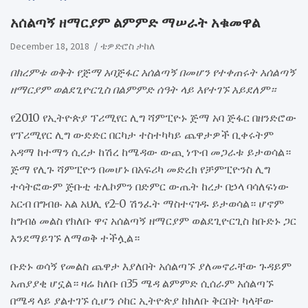
አሰልጣኝ ዘማርያም ልምምድ ማሠራት አቁመዋል
December 18, 2018
ቴዎድሮስ ታከለ
በክረምቱ ወቅት የጅማ አባጅፋር አሰልጣኝ በመሆን የተቀጠሩት አሰልጣኝ
ዘማርያም ወልደጊዮርጊስ በልምምድ ሰዓት ላይ እየተገኙ አይደለም።
የ2010 የኢትዮጵያ ፕሪሚየር ሊግ ሻምፒዮኑ ጅማ አባ ጅፋር በዘንድሮው
የፕሪሚየር ሊግ ውድድር በርካታ ተስተካካይ ጨዋታዎች ቢቀሩትም
አዳማ ከተማን ሲረታ ከሽረ ከሜዳው ውጪ ነጥብ መጋራቱ ይታወሳል።
ጅማ የሊጉ ሻምፒዮን በመሆኑ በአፍሪካ መድረክ የቻምፒዮንስ ሊግ
ተሳትፎውም ጅቡቲ ቴሌኮምን በድምር ውጤት ከረታ በኃላ ባሳለፍነው
አርብ በግብፁ አል አህሊ የ2-0 ሽንፈት ማስተናገዱ ይታወሳል። ሆኖም
ከግብፅ መልስ የክለቡ ዋና አሰልጣኝ ዘማርያም ወልደጊዮርጊስ ከቡድኑ ጋር
እንደማይገኙ ለማወቅ ተችሏል።
ቡድኑ ወሳኝ የመልስ ጨዋታ እያለበት አሰልጣኙ ያለመኖራቸው ጉዳይም
አጠያያቂ ሆኗል። ዛሬ ክለቡ በ35 ሜዳ ልምምድ ሲሰራም አሰልጣኙ
በሜዳ ላይ ያልተገኙ ሲሆን ሶከር ኢትዮጵያ ከክለቡ ቅርበት ካላቸው