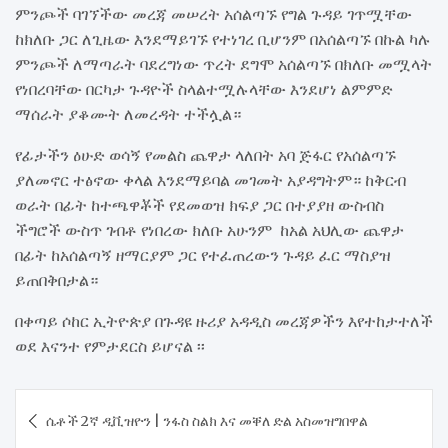
ምንጮች ባገኘችው መረጃ መሠረት አሰልጣኙ የግል ጉዳይ ገጥሟቸው
ከክለቡ ጋር ለጊዜው እንደማይገኙ የተነገረ ቢሆንም በአሰልጣኙ በኩል ካሉ
ምንጮች ለማጣራት ባደረግነው ጥረት ደግሞ አሰልጣኙ በክለቡ መሟላት
የነበረባቸው በርካታ ጉዳዮች ስላልተሟሉላቸው እንደሆነ ልምምድ
ማሰራት ያቆሙት ለመረዳት ተችሏል።
የፊታችን ዕሁድ ወሳኝ የመልስ ጨዋታ ላለበት አባ ጅፋር የአሰልጣኙ
ያለመኖር ተፅኖው ቀላል እንደማይባል መገመት አያዳግትም። ከቅርብ
ወራት በፊት ከተጫዋቾች የደመወዝ ክፍያ ጋር በተያያዘ ውስብስ
ችግሮች ውስጥ ገብቶ የነበረው ክለቡ አሁንም ከአል አህሊው ጨዋታ
በፊት ከአሰልጣኝ ዘማርያም ጋር የተፈጠረውን ጉዳይ ፈር ማስያዝ
ይጠበቅበታል።
በቀጣይ ሶከር ኢትዮጵያ በጉዳዩ ዙሪያ አዳዲስ መረጃዎችን እየተከታተለች
ወደ እናንተ የምታደርስ ይሆናል ፡፡
Post
ሴቶች 2ኛ ዲቪዝዮን | ንፋስ ስልክ እና መቐለ ድል አስመዝግበዋል
navigation