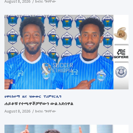
August 8, 2026
ክብሩ ግዛቸው
ሀዋሳ ከተማ
ዜና
ዝውውር
ፕሪምየር ሊግ
ሐይቆቹ የተጫዋቾቻቸውን ውል አድሰዋል
August 8, 2026
ክብሩ ግዛቸው