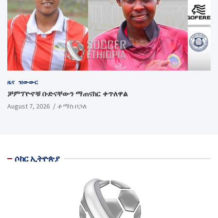
ዜና
ዝውውር
ቻምፕዮኖቹ ቡድናቸውን ማጠናከር ቀጥለዋል
August 7, 2026
ቶማስ ቦጋለ
ሶከር ኢትዮጵያ