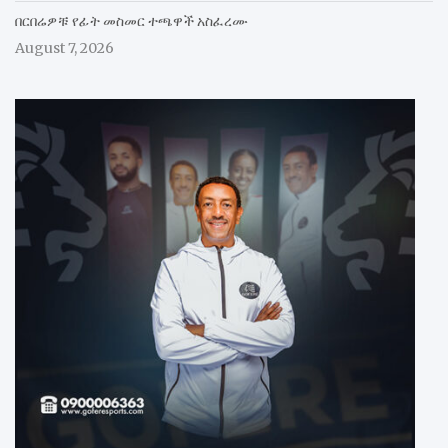
በርበሬዎቹ የፊት መስመር ተጫዋች አስፈረሙ
August 7, 2026