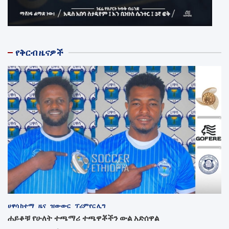
የቅርብ ዜናዎች
ሀዋሳ ከተማ
ዜና
ዝውውር
ፕሪምየር ሊግ
ሐይቆቹ የሁለት ተጫማሪ ተጫዋቾችን ውል አድሰዋል