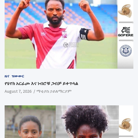
ዜና
ዝውውር
የሄኖክ አርፊጮ እና ነብሮቹ ጋብቻ ይቀጥላል
August 7, 2026
ማቲያስ ኃይለማርያም