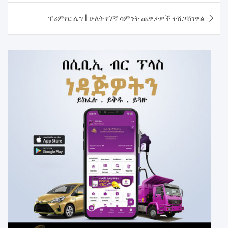
ፕሪምየር ሊግ | ሁለት የ7ኛ ሳምንት ጨዋታዎች ተሸጋሽገዋል