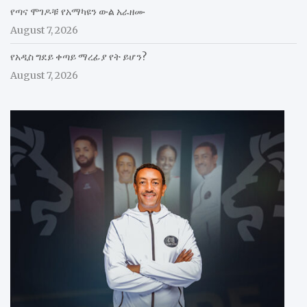
የጣና ሞገዶቹ የአማካዩን ውል አራዘሙ
August 7, 2026
የአዲስ ግደይ ቀጣይ ማረፊያ የት ይሆን?
August 7, 2026