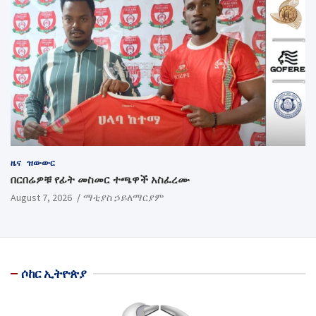
ዜና
ዝውውር
በርበሬዎቹ የፊት መስመር ተጫዋች አስፈረሙ
August 7, 2026
ማቲያስ ኃይለማርያም
ሶከር ኢትዮጵያ