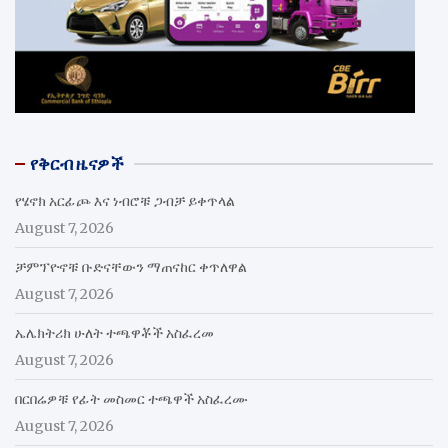
የቅርብ ዜናዎች
የሄኖክ አርፊጮ እና ነብሮቹ ጋብቻ ይቀጥላል
August 7, 2026
ቻምፕዮኖቹ ቡድናቸውን ማጠናከር ቀጥለዋል
August 7, 2026
ኤሌክትሪክ ሁለት ተጫዋቾች አስፈረመ
August 7, 2026
በርበሬዎቹ የፊት መስመር ተጫዋች አስፈረሙ
August 7, 2026