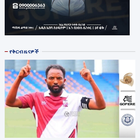
የቅርብ ዜናዎች