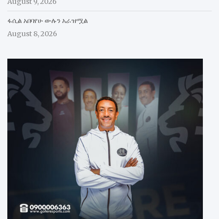
August 9, 2026
ፋሲል አበባየሁ ውሉን አራዝሟል
August 8, 2026