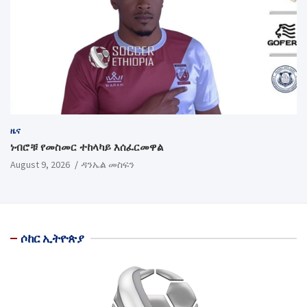
ዜና
ነብሮቹ የመስመር ተከላካይ እሰፈርመዋል
August 9, 2026
ዳንኤል መስፍን
ሶከር ኢትዮጵያ