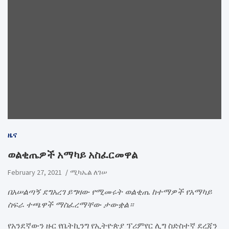
ዜና
ወልቂጤዎች አማካይ አስፈርመዋል
February 27, 2021
ሚካኤል ለገሠ
በአሠልጣኝ ደግአረገ ይግዛው የሚመሩት ወልቂጤ ከተማዎች የአማካይ
ስፍራ ተጫዋች ማስፈረማቸው ታውቋል።
የአንደኛውን ዙር የቤትኪንግ የኢትዮጵያ ፕሪምየር ሊግ ስድስተኛ ደረጃን