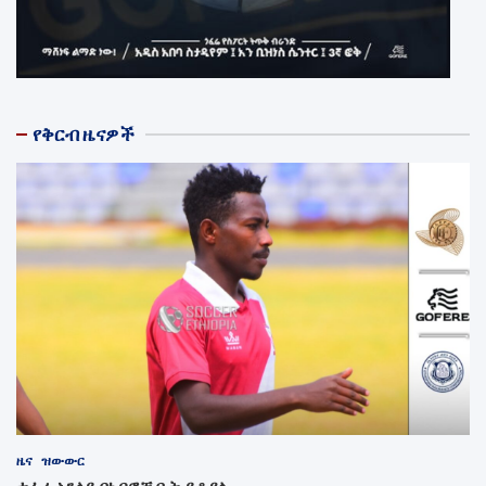
የቅርብ ዜናዎች
ዜና
ዝውውር