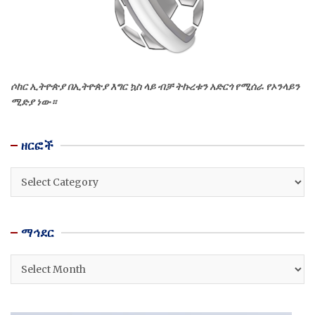
ሶከር ኢትዮጵያ በኢትዮጵያ እግር ኳስ ላይ ብቻ ትኩረቱን አድርጎ የሚሰራ የኦንላይን
ሚድያ ነው።
ዘርፎች
ዘርፎች
ማኅደር
ማኅደር