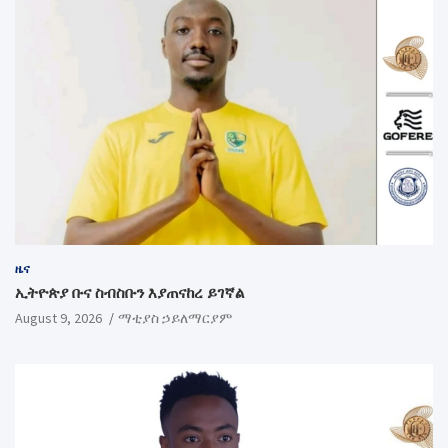
ዜና
ኢትዮጵያ ቡና ስብስቡን እያጠናከረ ይገኛል
August 9, 2026
ማቲያስ ኃይለማርያም