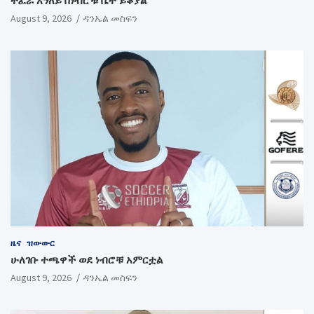
ተፈራ አንለይ በነብሮቹ ቤት ይቆያል
August 9, 2026
ዳንኤል መስፍን
ዜና
ዝውውር
ሁለገቡ ተጫዋች ወደ ነብሮቹ አምርቷል
August 9, 2026
ዳንኤል መስፍን