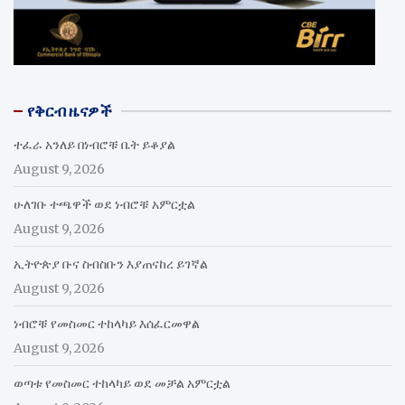
የቅርብ ዜናዎች
ተፈራ አንለይ በነብሮቹ ቤት ይቆያል
August 9, 2026
ሁለገቡ ተጫዋች ወደ ነብሮቹ አምርቷል
August 9, 2026
ኢትዮጵያ ቡና ስብስቡን እያጠናከረ ይገኛል
August 9, 2026
ነብሮቹ የመስመር ተከላካይ እሰፈርመዋል
August 9, 2026
ወጣቱ የመስመር ተከላካይ ወደ መቻል አምርቷል