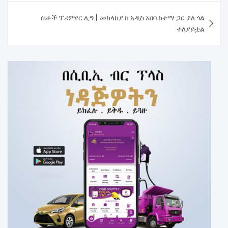
ሴቶች ፕሪምየር ሊግ | መከላከያ ከ አዲስ አበባ ከተማ ጋር ያለ ጎል
ተለያይቷል