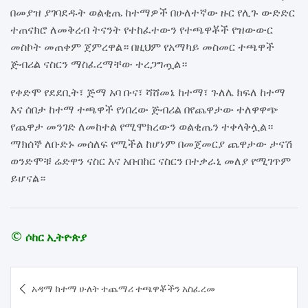
በመያዝ ያገባደዱት ወልቂጤ ከተማዎች በሁለተኛው ዙር የሊጉ ውድድር
ተጠናክሮ ለመቅረብ ትናንት የተከፈተውን የተጫዋቾች የዝውውር
መስኮት መጠቀም ጀምረዋል። በዚህም የአማካይ መስመር ተጫዋች
ጅብሪል ናስርን ማስፈረማቸው ተረጋግጧል።
የቀድሞ የደደቢት፣ ጅማ አባ ቡና፣ ሻሸመኔ ከተማ፣ ጉለሌ ክፍለ ከተማ
እና ሰበታ ከተማ ተጫዋች የነበረው ጅብሪል በየጨዋታው ተለዋዋጭ
የጨዋታ መንገድ ለመከተል የሚሞክረውን ወልቂጤን ተቀላቅሏል።
ማክሰኞ ለቡድኑ መሰለፍ የሚችል ከሆነም በመጀመርያ ጨዋታው ታናሽ
ወንድሞቹ ሬድዋን ናስር እና አቡበከር ናስርን በተቃራኒ መለያ የሚገጥም
ይሆናል።
© ሶከር ኢትዮጵያ
Post
አዳማ ከተማ ሁለት ተጨማሪ ተጫዋቾችን አስፈረመ
navigation