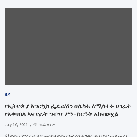
ዜና
የኢትዮጵያ እግርኳስ ፌዴሬሽን በሴካፋ ለሚሳተፉ ሀገራት
የአቀባበል እና የራት ግብዣ ሥነ-ስርዓት አከናውኗል
July 16, 2021
ሚካኤል ለገሠ
41ኛው የምስራቅ እና መካከለኛው የአፍሪካ ዋንጫ ውድድር መጀመሪያ