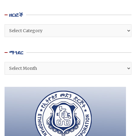
ዘርፎች
ዘርፎች
ማኅደር
ማኅደር