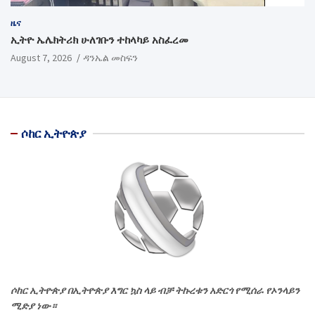
ዜና
ኢትዮ ኤሌክትሪክ ሁለገቡን ተከላካይ አስፈረመ
August 7, 2026
ዳንኤል መስፍን
ሶከር ኢትዮጵያ
ሶከር ኢትዮጵያ በኢትዮጵያ እግር ኳስ ላይ ብቻ ትኩረቱን አድርጎ የሚሰራ የኦንላይን
ሚድያ ነው።