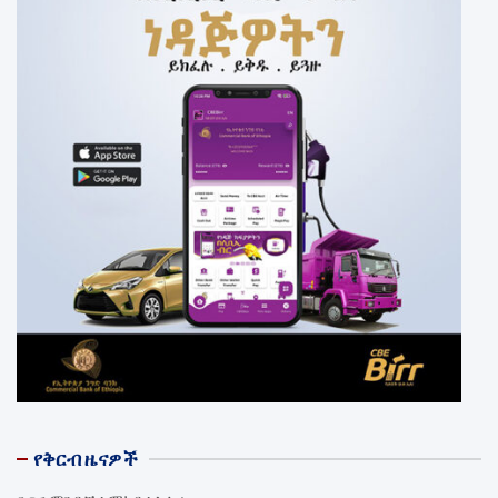
የቅርብ ዜናዎች