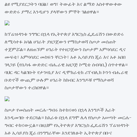
ልዩ የሚያደርጋትን ባህል፣ ወግ፣ ትውፊት እና ልማድ አስተዋውቀው
ውድድሩ ያማረ እንዲሆን ያላቸውን ምኞት ገልፀዋል።
ከፕሬዝዳንቱ ንግግር በኋላ የኢትዮጵያ እግርኳስ ፌዴሬሽን በውድድሩ
ለሚሳተፉ አባል ሀገራት ያዘጋጀውን የማስታወሻ ስጦታ መሰጠት
ተጀምሯል። ለዘጠኙም ሀገራት የተዘጋጀውን ስጦታም አምባሳደር ዲና
ሙፍቲ፣ አምባሳደር መስፍን ቸርነት፣ አቶ ኢሳይያስ ጂራ እና አቶ አበበ
ገላጋይ (የሴካፋ ውድድር ብሔራዊ አዘጋጅ ኮሚቴ ሰብሳቢ) ሰጥተዋል።
ባህር ዳር ካልገቡት የታንዛኒያ እና ዲሞክራቲክ ሪፐብሊክ ኮንጎ ብሔራዊ
ቡድኖች ውጪም ሁሉም ሀገራት ከክብር እንግዶቹ የማስታወሻ
ስጦታቸውን ተረክበዋል።
ስጦታ የመስጠት መርሐ-ግብሩ ከተከናወነ በኋላ እንግዶች እራት
እንዲመገቡ ተደርጓል። ከእራቱ በኋላ ደግሞ ሌላ የስጦታ አሠጣት መርሐ-
ግብር ተከናውኗል። በዚህም የኢትዮጵያ እግርኳስ ፌዴሬሽን ፕሬዝዳንት
አቶ ኢሳይያስ ጂራ በንግግራቸው እንደገለፁት ኢትዮጵያ በቡና