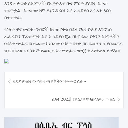
እንደመታወቋ ለእንግዶች የኢትዮጵያ ቡና ምርት ያለበት ስጦታ
ተሰጥቷል። ስጦታውንም ዶ/ር ድረስ፣ አቶ ኢሳይያስ እና አቶ አበበ
ሰጥተዋል።
የዕለቱ ዋና መርሐ-ግብሮች ከተጠናቀቁ በኋላ የኢትዮጵያ እግርኳስ
ፌዴሬሽን ፕሬዝዳንት አቶ ኢሳይያስ ጂራ በስፍራው የተገኙ እንግዶችን
ባህላዊ ጭፈራ በስፍራው ከነበረው ባህላዊ ባንድ ጋር በመሆን ሲያስጨፍሩ
ነበር። በአሁኑ ሰዓትም የሙዚቃ እና የጭፈራ ዝግጅቱ እየቀጠለ ይገኛል።
Post
ሀድያ ሆሳዕና የሦስት ተጫዋቾችን ዝውውር ፈፀመ
navigation
ሴካፋ 2021| የዋልያዎቹ አስላለፍ ታውቋል