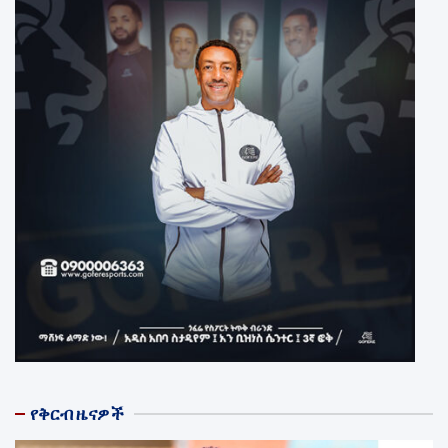
የቅርብ ዜናዎች