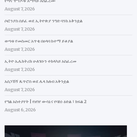
የጣና ሞገዶቹ አማካይ አስፈረሙ
August 7, 2026
ሶፎንያስ ሰይፈ ወደ ኢትዮጵያ ንግድ ባንክ አቅንቷል
August 7, 2026
ወጣቱ የመስመር አጥቂ በሀላባ ከተማ ይቆያል
August 7, 2026
ኢትዮ ኤሌክትሪክ ሁለገቡን ተከላካይ አስፈረመ
August 7, 2026
አሰጋኸኝ ጴጥሮስ ወደ ሌላ ክለብ አቅንቷል
August 7, 2026
የግል አስተያየት | የዘገየ ውሳኔና የባከነ ዕድል ፤ ክፍል 2
August 6, 2026