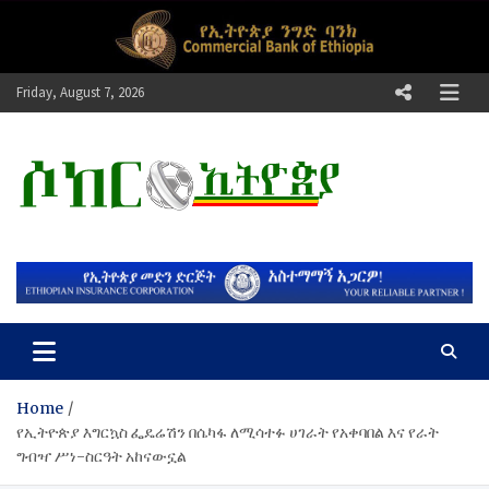
Skip
to
content
Friday, August 7, 2026
ሶከር ኢትዮጵያ
የኢትዮጵያ እግርኳስ ድምፅ !
Home
የኢትዮጵያ እግርኳስ ፌዴሬሽን በሴካፋ ለሚሳተፉ ሀገራት የአቀባበል እና የራት
ግብዣ ሥነ-ስርዓት አከናውኗል