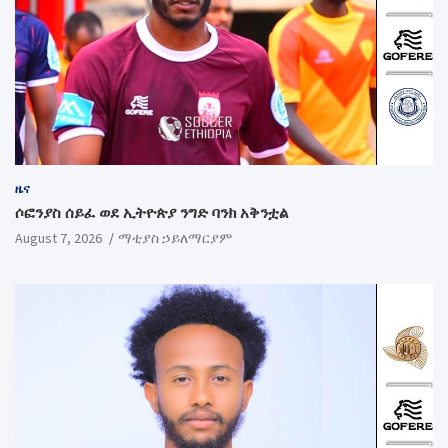
ዜና
ሶፎንያስ ሰይፈ ወደ ኢትዮጵያ ንግድ ባንክ አቅንቷል
August 7, 2026
ማቲያስ ኃይለማርያም