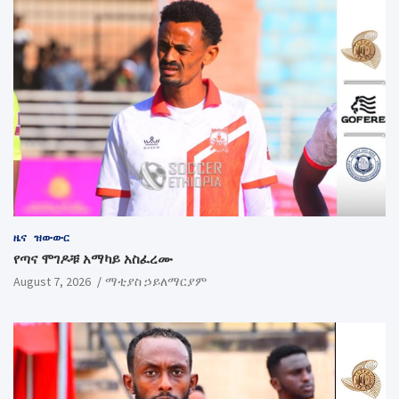
ዜና
ዝውውር
የጣና ሞገዶቹ አማካይ አስፈረሙ
August 7, 2026
ማቲያስ ኃይለማርያም