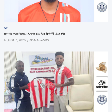
ዜና
ወጣቱ የመስመር አጥቂ በሀላባ ከተማ ይቆያል
August 7, 2026
ዳንኤል መስፍን