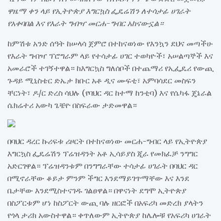
ዋዜማ ቀን ላይ የኢትዮጵያ እግርኳስ ፌዴሬሽን ለተሳታፊ ሀገራት
የአቀባበል እና የእራት ግብዣ መርሐ-ግብር አከናውኗል።
ከምሽቱ አንድ ሰዓት ከሠላሳ ጀምሮ በተከናወነው የእንኳን ደህና መጣችሁ
የእራት ግብዣ ፕሮግራም ላይ የተሳታፊ ሀገር ተወካዮች፣ አሠልጣኞች እና
አመራሮች ተገኝተዋል። ከእግርኳስ ግለሰቦች በተጨማሪ የኢፌዴሪ የውጪ
ጉዳይ ሚኒስቴር ድኤታ ክቡር አቶ ዲና ሙፍቲ፣ አምባሳደር መስፍን
ቸርነት፣ ዶ/ር ድረስ ሳህሉ (የባህር ዳር ከተማ ከንቲባ) እና የሴካፋ ጄኔራል
ሴክሬተሪ አውካ ጌቼዮ በስፍራው ታድመዋል።
በባህር ዳረር ኩሪፍቱ ሪዞርት በተከናወነው መርሐ-ግብር ላይ የኢትዮጵያ
እግርኳስ ፌዴሬሽን ፕሬዝዳንት አቶ ኢሳይያስ ጂራ የመክፈቻ ንግግር
አድርገዋል። ፕሬዝዳንቱም በንግግራቸው ተሳታፊ ሀገራት በባህር ዳር
በሚኖራቸው ቆይታ ምንም ችግር እንደማይገጥማቸው እና እንደ
ቤታቸው እንደሚስተናገዱ ገልፀዋል። በዋናነት ደግሞ ኢትዮጵያ
በስፖርቱም ሆነ ከስፖርት ውጪ ባሉ ዘርፎች በአፍሪካ መድረክ ያላትን
የጎላ ታሪክ አውስተዋል። ቀጥለውም ኢትዮጵያ ከሌሎቹ የአፍሪካ ሀገራት