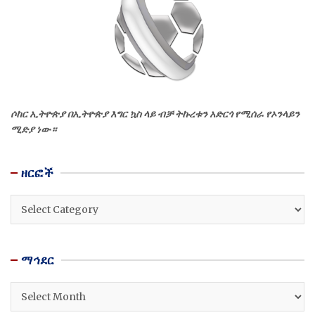
ሶከር ኢትዮጵያ በኢትዮጵያ እግር ኳስ ላይ ብቻ ትኩረቱን አድርጎ የሚሰራ የኦንላይን
ሚድያ ነው።
ዘርፎች
ዘርፎች
ማኅደር
ማኅደር