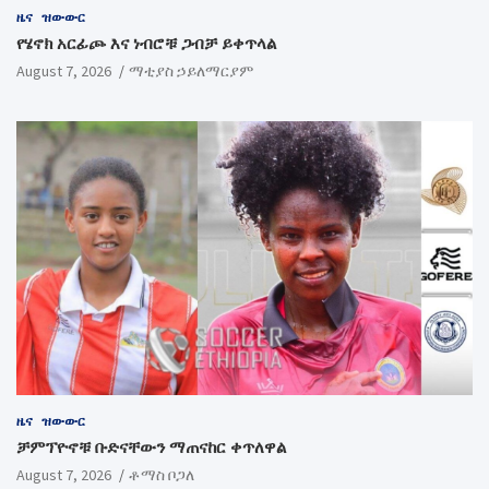
ዜና
ዝውውር
የሄኖክ አርፊጮ እና ነብሮቹ ጋብቻ ይቀጥላል
August 7, 2026
ማቲያስ ኃይለማርያም
ዜና
ዝውውር
ቻምፕዮኖቹ ቡድናቸውን ማጠናከር ቀጥለዋል
August 7, 2026
ቶማስ ቦጋለ