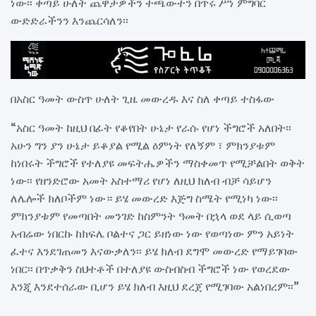
ነው፡፡ ቀጣይ ሁለት ጨዋታዎችን ተጫውተን በጥሩ ሥነ ምግባር
ውድድራችንን እንጨርሳለን፡፡
በአስር ዓመት ውስጥ ሁለት ጊዜ መውረዱ እና ስለ ቀጣይ ተስፋው
“አስር ዓመት ከዚህ በፊት የቆየበት ሁኔታ የራሱ የሆነ ችግሮች አለበት፡፡
አሁን ግን ያን ሁኔታ ይቆያል የሚል ዕምነት የለኝም ፣ ምክንያቱም
ከነበሩት ችግሮች የተለያዩ መፍትሔዎችን ማስቀመጥ የሚቻልበት ወቅት
ነው፡፡ የዘንድሮው አመት አስተማሪ የሆነ ለዚህ ክለብ ብቻ ሳይሆን
ለሌሎች ክለቦችም ነው። ይሄ መውረድ እጅግ ስሜት የሚነካ ነው፡፡
ምክንያቱም የመጣበት መንገድ ከስምንት ዓመት በኋላ ወደ ላይ ሲወጣ
አብሬው ነበርኩ ከክፍሌ ቦልተና ጋር ይዘነው ነው የወጣነው ምን አይነት
ፈተና እንደገጠመን እናውቃለን፡፡ ይሄ ክለብ ደግሞ መውረድ የማይገባው
ነበር፡፡ በጥቃቅን ስህተቶች በተለያዩ ውስብስብ ችግሮች ነው የወረደው
እንጂ እንደተሰራው ቢሆን ይሄ ክለብ እዚህ ደረጀ የሚገባው አልነበረም፡፡”