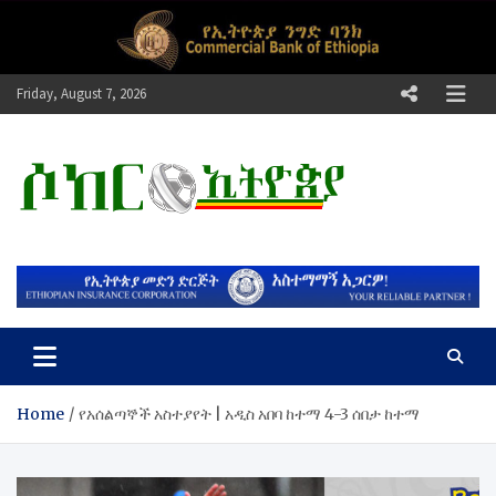
Skip
to
content
Friday, August 7, 2026
ሶከር ኢትዮጵያ
የኢትዮጵያ እግርኳስ ድምፅ !
Home
የአሰልጣኞች አስተያየት | አዲስ አበባ ከተማ 4-3 ሰበታ ከተማ