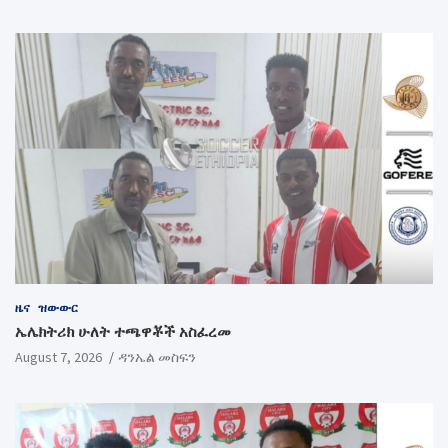
ዜና
ዝውውር
ኤሌክትሪክ ሁለት ተጫዋቾች አስፈረመ
August 7, 2026
ዳንኤል መስፍን