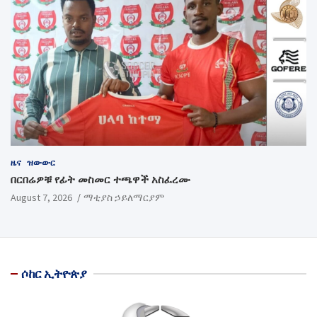
ዜና
ዝውውር
በርበሬዎቹ የፊት መስመር ተጫዋች አስፈረሙ
August 7, 2026
ማቲያስ ኃይለማርያም
ሶከር ኢትዮጵያ