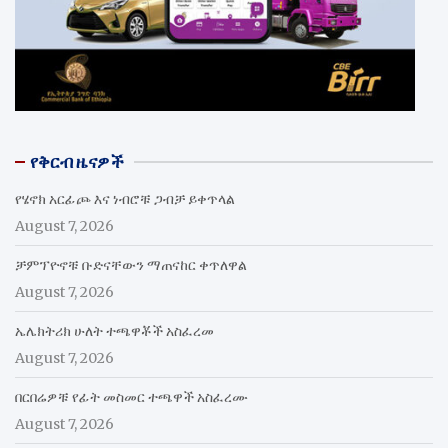
የቅርብ ዜናዎች
የሄኖክ አርፊጮ እና ነብሮቹ ጋብቻ ይቀጥላል
August 7, 2026
ቻምፕዮኖቹ ቡድናቸውን ማጠናከር ቀጥለዋል
August 7, 2026
ኤሌክትሪክ ሁለት ተጫዋቾች አስፈረመ
August 7, 2026
በርበሬዎቹ የፊት መስመር ተጫዋች አስፈረሙ
August 7, 2026