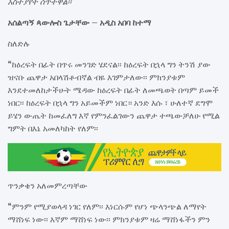
አስተያየት ሰጥተዋል፡፡
አሰልጣኝ ጳውሎስ ጌታቸው – አዲስ አበባ ከተማ
ስለድሉ
“ከዕረፍት በፊት በጥሩ መንገድ ሄደናል፡፡ ከዕረፍት በኋላ ግን ትንሽ ያው
ዝናቡ ጨዋታ አበላሽቶብኛል ብዬ እገምታለው፡፡ ምክንያቱም
እንደተመለከታችሁት ሜዳው ከዕረፍት በፊት ለመጫወት በጣም ይመች
ነበር፡፡ ከዕረፍት በኋላ ግን አይመችም ነበር። አንድ እሱ ፣ ሁለተኛ ደግሞ
ይሄን ውጤት ከመፈለግ እኛ የምንፈልገውን ጨዋታ ተጫውቻለሁ የሚል
ግምት በእኔ አመለካከት የለም፡፡
ጥንቃቄን አለመምረጣቸው
“ምንም የሚያወላዳ ነገር የለም፡፡ እነርሱም የሆነ ጭላንጭል ለማየት
ማሸነፍ ነው፡፡ እኛም ማሸነፍ ነው፡፡ ምክንያቱም ዛሬ ማሸነፋችን ምን