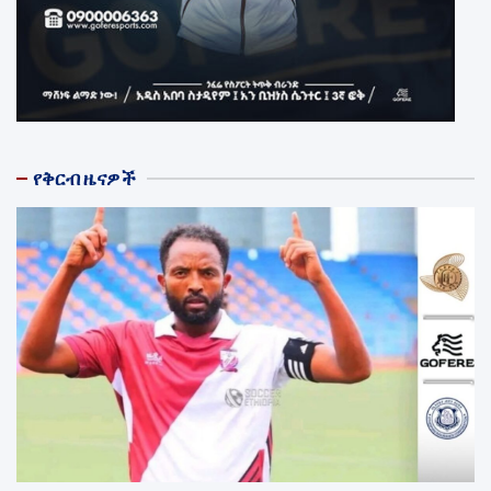
የቅርብ ዜናዎች