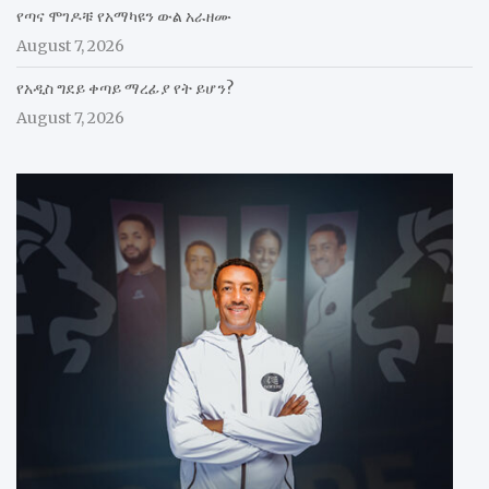
የጣና ሞገዶቹ የአማካዩን ውል አራዘሙ
August 7, 2026
የአዲስ ግደይ ቀጣይ ማረፊያ የት ይሆን?
August 7, 2026