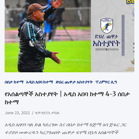
ሰበታ ከተማ
አዲስ አበባ ከተማ
ድህረ ጨዋታ አስተያየት
ፕሪምየር ሊግ
የአሰልጣኞች አስተያየት | አዲስ አበባ ከተማ 4-3 ሰበታ
ከተማ
June 23, 2022
ቴዎድሮስ ታከለ
አዲስ አበባን ባለ ድል ካደረገው እና ሰበታ ከተማ ከጅማ አባ ጅፋር ጋር
ተያይዞ መውረዱን ካረጋገጠበት ጨዋታ ፍፃሜ በኋላ አሰልጣኞች