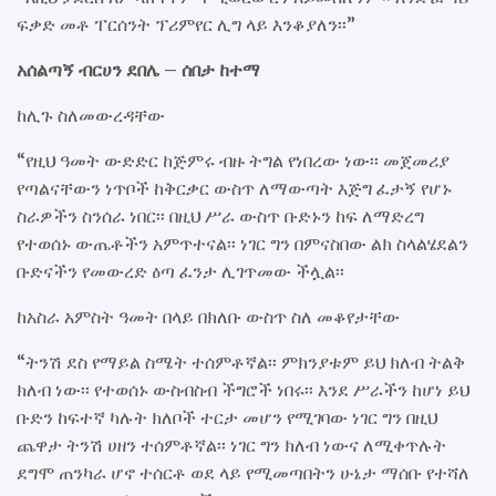
ፍቃድ መቶ ፐርሰንት ፕሪምየር ሊግ ላይ እንቆያለን፡፡”
አሰልጣኝ ብርሀን ደበሌ – ሰበታ ከተማ
ከሊጉ ስለመውረዳቸው
“የዚህ ዓመት ውድድር ከጅምሩ ብዙ ትግል የነበረው ነው፡፡ መጀመሪያ
የጣልናቸውን ነጥቦች ከቅርቃር ውስጥ ለማውጣት እጅግ ፈታኝ የሆኑ
ስራዎችን ስንሰራ ነበር፡፡ በዚህ ሥራ ውስጥ ቡድኑን ከፍ ለማድረግ
የተወሰኑ ውጤቶችን አምጥተናል፡፡ ነገር ግን በምናስበው ልክ ስላልሄደልን
ቡድናችን የመውረድ ዕጣ ፈንታ ሊገጥመው ችሏል፡፡
ከአስራ አምስት ዓመት በላይ በክለቡ ውስጥ ስለ መቆየታቸው
“ትንሽ ደስ የማይል ስሜት ተሰምቶኛል፡፡ ምክንያቱም ይህ ክለብ ትልቅ
ክለብ ነው፡፡ የተወሰኑ ውስብስብ ችግሮች ነበሩ፡፡ እንደ ሥራችን ከሆነ ይህ
ቡድን ከፍተኛ ካሉት ክለቦች ተርታ መሆን የሚገባው ነገር ግን በዚህ
ጨዋታ ትንሽ ሀዘን ተሰምቶኛል፡፡ ነገር ግን ክለብ ነውና ለሚቀጥሉት
ደግሞ ጠንካራ ሆኖ ተሰርቶ ወደ ላይ የሚመጣበትን ሁኔታ ማሰቡ የተሻለ