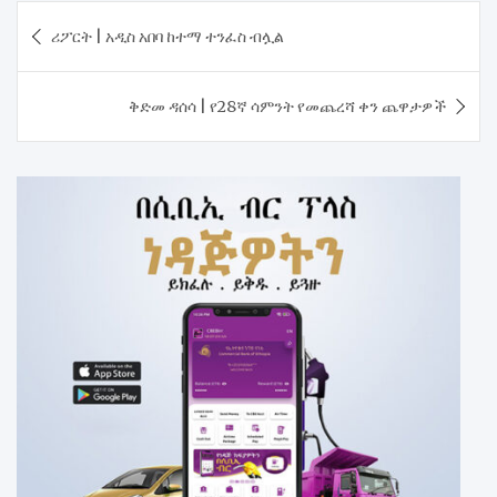
Post
ሪፖርት | አዲስ አበባ ከተማ ተንፈስ ብሏል
navigation
ቅድመ ዳሰሳ | የ28ኛ ሳምንት የመጨረሻ ቀን ጨዋታዎች