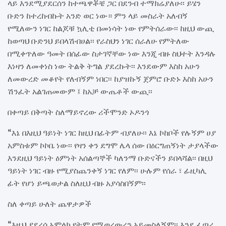
ላይ እንደሚያደርሰን ከተጫዋቾቼ ጋር በደንብ ተማክሬያለሁ፡፡ ይሄን
ቡድን ከተረከብኩት አንድ ወር ነው። ምን ላይ መስራት አለብኝ
የሚለውን ነገር ከልጆቹ ኳሊቲ በመነሳት ነው የምትሰራው፡፡ ከዚህ ውጪ
ከወጣህ ቡድንህ ይበላሽብሀል፡፡ የራስህን ነገር ሰራለሁ የምትለው
በሚቀጥለው ዓመት በሰፊው ስታገኛቸው ነው እንጂ ብዙ ስህተት እንዳሉ
እነዛን ለመቀነስ ነው ትልቅ ትግል ያደረኩት፡፡ እንደውም እስከ አሁን
ለመውረድ መቆየት የለብኝም ነበር፡፡ ከያዝኩኝ ጀምሮ ቡድኑ እስከ አሁን
ሽንፈት አልገጠመውም ፤ ከአቻ ውጤቶች ውጪ፡፡
በቀጣይ በቅጣት ስለማይኖረው ሪችሞንድ ኦዶንጎ
“እኔ በእዚህ ዓይነት ነገር ከዚህ በፊትም ብያለሁ፡፡ እኔ ኮከቦች የሉኝም ሀያ
አምስቱም ኮኮቤ ነው፡፡ የዛን ቀን ደግሞ ሌላ ሰው በዕርግጠኝነት ታያላችው
እንደዚህ ዓይነት ዕምነት አሰልጣኞች ካለንማ ቡድናችን ይበላሻል፡፡ በዚህ
ዓይነት ነገር ብዙ የሚያስጨንቀኝ ነገር የለም፡፡ ሁሉም የሰራ ፣ ፊዚካሊ
ፊት የሆነ ይጫወታል ስለዚህ ብዙ አያሳስበኝም፡፡
ስለ ቀጣይ ሁለት ጨዋታዎች
“እዚህ ያደረሰ አምላክ የትም የሚወረውረን አይመስለኝም፡፡ እንደ ፈጣሪ