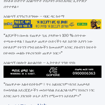
የሁለቱ ቡድኖች አሰልጣኞች ተከታዩን ሀሳብ ለሶከር ኢትዮጵያ
ሰጥተዋል።
አሰልጣኝ ደግዓረግ ይግዛው – ባህር ዳር ከተማ
“ልጆቻችን በሙሉ የጨዋታ ጊዜ ያላቸውን 100 % ሰጥተው
ተጫውተዋል ፤ ከጨዋታ ጨዋታ ቡድናችን ላይ እድገት እያየን ነው
በተለይም የተገኙ የግብ ዕድሎችን ከመጠቀም አንፃር ያለብንን ክፍተት
በተወሰኑ መልኩ የቀረፍንበት ጨዋታ ነበር።”
አሰልጣኝ በፀሎት ልዑልሰገድ – ኢትዮጵያ ንግድ ባንክ
“በጨዋታው አልተደሰትኩም ፤ ጥሩ አልነበርንም።እንደ አጠቃላይ
የመከላከል አደረጃጀታችን መስተካከል ይፈልጋል።አምና ከነበረን ነገር
አንፃር አሁን ያለንበት ሁኔታ እኛን የሚመጥን አይደለም።”