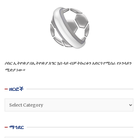
ሶከር ኢትዮጵያ በኢትዮጵያ እግር ኳስ ላይ ብቻ ትኩረቱን አድርጎ የሚሰራ የኦንላይን
ሚድያ ነው።
ዘርፎች
ዘርፎች
ማኅደር