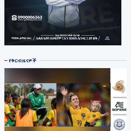
የቅርብ ዜናዎች