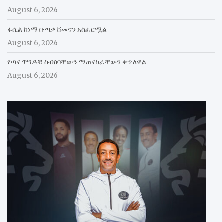
August 6, 2026
ፋሲል ከነማ ቡጣቃ ሸመናን አስፈርሟል
August 6, 2026
የጣና ሞገዶቹ ስብስባቸውን ማጠናከራቸውን ቀጥለዋል
August 6, 2026