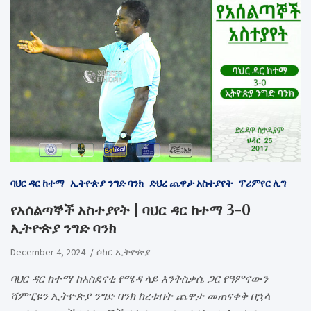
ባህር ዳር ከተማ
ኢትዮጵያ ንግድ ባንክ
ድህረ ጨዋታ አስተያየት
ፕሪምየር ሊግ
የአሰልጣኞች አስተያየት | ባህር ዳር ከተማ 3-0
ኢትዮጵያ ንግድ ባንክ
December 4, 2024
ሶከር ኢትዮጵያ
ባህር ዳር ከተማ ከአስደናቂ የሜዳ ላይ እንቅስቃሴ ጋር የዓምናውን
ሻምፒዩን ኢትዮጵያ ንግድ ባንክ ከረቱበት ጨዋታ መጠናቀቅ በኋላ