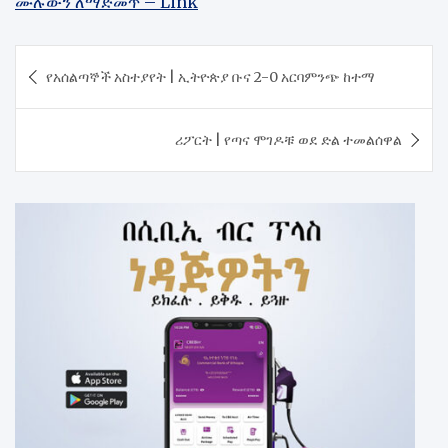
ሙሉውን ለማድመጥ – Link
Post
የአሰልጣኞች አስተያየት | ኢትዮጵያ ቡና 2-0 አርባምንጭ ከተማ
navigation
ሪፖርት | የጣና ሞገዶቹ ወደ ድል ተመልሰዋል