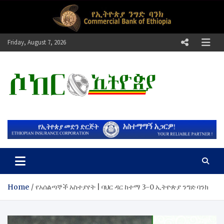
Skip
to
content
Friday, August 7, 2026
ሶከር ኢትዮጵያ
የኢትዮጵያ እግርኳስ ድምፅ !
Home
የአሰልጣኞች አስተያየት | ባህር ዳር ከተማ 3-0 ኢትዮጵያ ንግድ ባንክ