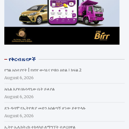
የቅርብ ዜናዎች
የግል አስተያየት | የዘገየ ውሳኔና የባከነ ዕድል ፤ ክፍል 2
August 6, 2026
አቤል እያዩ በአሳዳጊው ቤት ይቆያል
August 6, 2026
ደጉ ዱባሞ የኢትዮጵያ መድን አሰልጣኝ ሆነው ይቀጥላሉ
August 6, 2026
ኢትዮ ኤሌክትሪክ ተከላካይ ለማግኘት ተቃርበዋል