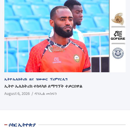
ኢትዮ ኤሌክትሪክ
ዜና
ዝውውር
ፕሪምየር ሊግ
ኢትዮ ኤሌክትሪክ ተከላካይ ለማግኘት ተቃርበዋል
August 6, 2026
ዳንኤል መስፍን
ሶከር ኢትዮጵያ