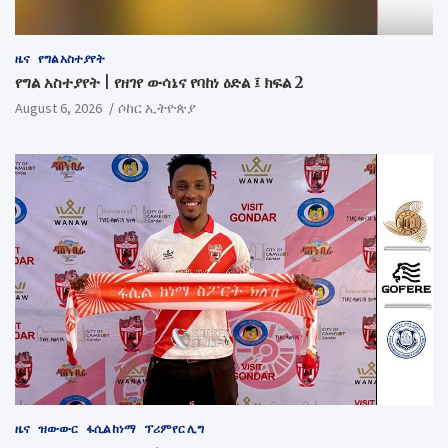
ዜና
የግል አስተያየት
የግል አስተያየት | የዘገየ ውሳኔና የባከነ ዕድል ፤ ክፍል 2
August 6, 2026
ሶከር ኢትዮጵያ
ዜና
ዝውውር
ፋሲል ከነማ
ፕሪምየር ሊግ