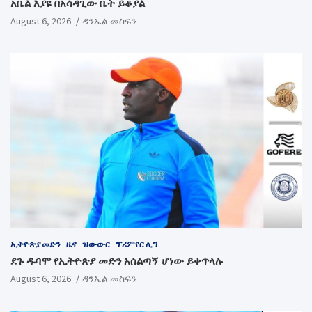
አቤል እያዩ በአሳዳጊው ቤት ይቆያል
August 6, 2026
ዳንኤል መስፍን
ኢትዮጵያ መድን
ዜና
ዝውውር
ፕሪምየር ሊግ
ደጉ ዱባሞ የኢትዮጵያ መድን አሰልጣኝ ሆነው ይቀጥላሉ
August 6, 2026
ዳንኤል መስፍን