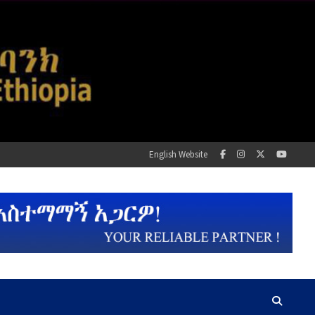
English Website