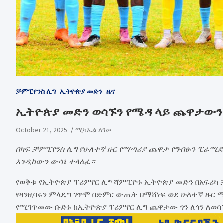
ቻምፒየንስ ሊግ
ኢትዮጵያ መድን
ዜና
ኢትዮጵያ መድን ወሳኙን የሜዳ ላይ ጨዋታውን 
October 21, 2025
ሚካኤል ለገሠ
በካፍ ቻምፒየንስ ሊግ የሁለተኛ ዙር የማጣሪያ ጨዋታ የግብፁን ፒራሚ
እንዲከውን ውሳኔ ተላለፈ።
የወቅቱ የኢትዮጵያ ፕሪምየር ሊግ ሻምፒዮኑ ኢትዮጵያ መድን በአፍሪካ 
የዛንዚባሩን ምላዴግ ገጥሞ በድምር ውጤት በማሸነፍ ወደ ሁለተኛ ዙር 
የሚገጥመው ቡድኑ ከኢትዮጵያ ፕሪምየር ሊግ ጨዋታው ጎን ለጎን ለወሳኙ