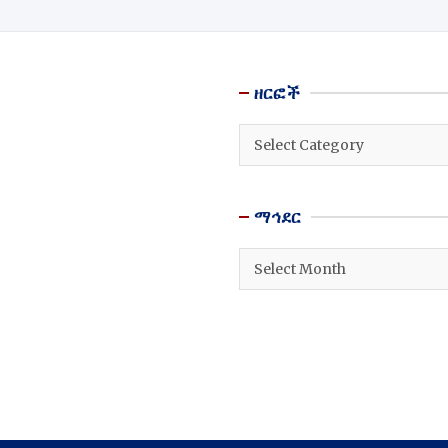
ዘርፎች
ዘርፎች
ማኅደር
ማኅደር