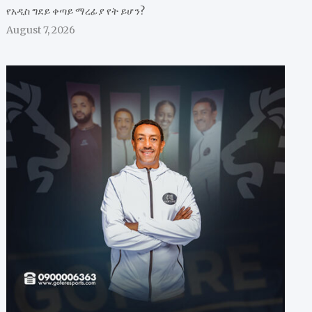
የአዲስ ግደይ ቀጣይ ማረፊያ የት ይሆን?
August 7, 2026