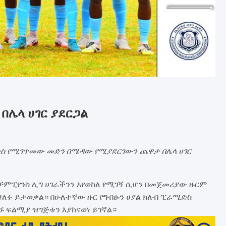
በሌላ ሀገር ያደርጋል
ድስ የሚገጥመው መድን በሜዳው የሚያደርገውን ጨዋታ በሌላ ሀገር
ቻምፒየንስ ሊግ ሀገራችንን እየወከለ የሚገኝ ሲሆን በመጀመሪያው ዙርም
ማለፉ ይታወቃል። በሁለተኛው ዙር የግብፁን ሀያል ክለብ ፒራሚድስ
 ፍልሚያ ዝግጅቱን እያከናወነ ይገኛል።