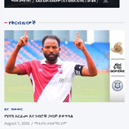
የቅርብ ዜናዎች
ዜና
ዝውውር
የሄኖክ አርፊጮ እና ነብሮቹ ጋብቻ ይቀጥላል
August 7, 2026
ማቲያስ ኃይለማርያም