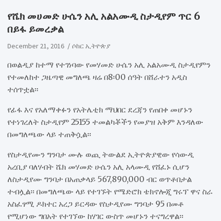
የሼክ መሀመድ ሁሴን አሊ አልአሙዲ ስታዲየም ጥር 6
በይፋ ይመረቃል
December 21, 2016
ሶከር ኢትዮጵያ
በወልዲያ ከተማ የተገነባው የመሃመድ ሁሴን አሊ አልአሙዲ ስታዲየምን
የተመለከተ ጋዜጣዊ መግለጫ ዛሬ በ8፡00 ሰዓት በሸራተን አዲስ
ተሰጥቷል፡፡
የፊፋ እና የአለማቀፉን የአትሌቲክ ማህበር ደረጃን የጠበቀ መሆኑን
የተነገረለት ስታዲየም 25155 ተመልካቾችን የመያዝ አቅም እንዳለው
በመግለጫው ላይ ተጠቅሷል፡፡
የስታዲየሙን ግንባታ ሙሉ ወጪ ትውልደ ኢትዮጵያዊው የሳውዲ
አረቢያ ባለሃብት ሼክ መሃመድ ሁሴን አሊ አላሙዲ የሸፈኑ ሲሆን
ለስታዲየሙ ግንባታ በአጠቃላይ 567,890,000 ብር ወጥቶበታል
ተብሏል፡፡ በመግለጫው ላይ የተገኙት የሜድሮክ ቴክኖሎጂ ግሩፕ ዋና ስራ
አስፈፃሚ ዶክተር አረጋ ይርዳው የስታዲየሙ ግንባታ 95 በመቶ
የሚሆነው ግበአት የተገኘው ከሃገር ውስጥ መሆኑን ተናግረዋል፡፡