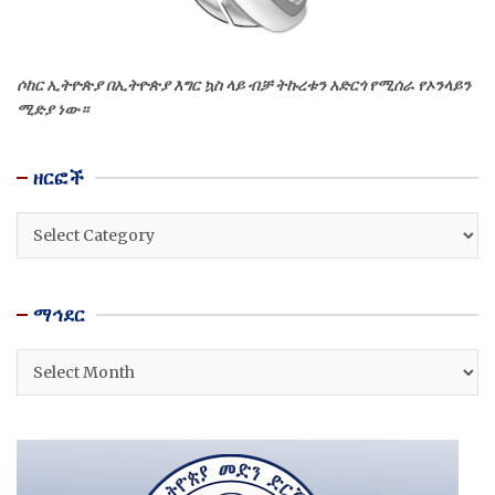
ሶከር ኢትዮጵያ በኢትዮጵያ እግር ኳስ ላይ ብቻ ትኩረቱን አድርጎ የሚሰራ የኦንላይን
ሚድያ ነው።
ዘርፎች
ዘርፎች
ማኅደር
ማኅደር