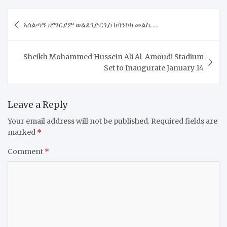
Post
አሰልጣኝ ዘማርያም ወልደጊዮርጊስ ከባንኮክ መልስ. . .
navigation
Sheikh Mohammed Hussein Ali Al-Amoudi Stadium
Set to Inaugurate January 14
Leave a Reply
Your email address will not be published.
Required fields are
marked
*
Comment
*