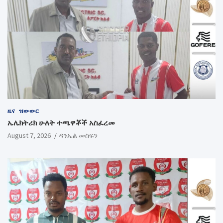
ዜና
ዝውውር
ኤሌክትሪክ ሁለት ተጫዋቾች አስፈረመ
August 7, 2026
ዳንኤል መስፍን