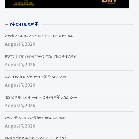
የቅርብ ዜናዎች
የሄኖክ አርፊጮ እና ነብሮቹ ጋብቻ ይቀጥላል
August 7, 2026
ቻምፕዮኖቹ ቡድናቸውን ማጠናከር ቀጥለዋል
August 7, 2026
ኤሌክትሪክ ሁለት ተጫዋቾች አስፈረመ
August 7, 2026
በርበሬዎቹ የፊት መስመር ተጫዋች አስፈረሙ
August 7, 2026
የጣና ሞገዶቹ የአማካዩን ውል አራዘሙ
August 7, 2026
የአዲስ ግደይ ቀጣይ ማረፊያ የት ይሆን?