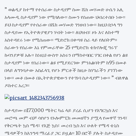
” ወልዲያ ከተማ የተሰራው ስታዲየም ስሙ ሼክ መሃመድ ሁሴን አሊ
አላሙዲ ስታዲየም ነው የሚባለው፡፡ ስሙን የሰጠው ህብረተሰቡ ነው፡፡
ይህ ስታዲየም የተሰራው በሼክ መሃመድ ገንዘብ ነው፡፡ ከዚህ በኃላ ግን
ስታዲየሙ የኢትዮጵያዊያን ሃብት ነው፡፡ ለህዝብ፣ ዞኑ እና ለከተማ
አስተዳደሩ ነው የሚሰጠው፡፡ ሚድሮክ በቀጣዩ ስራ ላይ የለበትም፡፡
ስራውን የሰራው እኔ የምመራቸው 25 የሚድሮክ ቴክኖሎጂ ግሩፕ
ኩባንያዎቹ አሉ፡፡ ከነዚህ ውስጥ አስሩን በማስተባበር ሃገር በቀል የሆነ ልዩ
ስታዲየም ነው የሰራነው፡፡ ልዩ የሚያደርገው ምንአልባትም ከ95 በመቶ
በላይ ለግንባታው አስፈላጊ የሆኑ ምርቶች ከዚሁ ከሃገራችን ያገኘነው
ነው፡፡ መቶ በመቶ በኢትዮጵያዊውን የተገነባ ስታዲየም ነው፡፡ ” ብለዋል
ዶክተር አረጋ፡፡
ስታዲየሙ በ177,000 ሜትር ካሬ ላይ ያረፈ ሲሆን የእግርኳስ እና
መሮጫ መም ብቻ ሳየሆን የኦሎምፒክ መመዘኛን ያሟላ የመዋኛ ገንዳ፣
የቅርጫት ኳስ ሜዳ፣ የእጅ ኳስ፣ መረብ ኳስ እና ሁለት የሜዳ ቴኒስ
ሜዳዎችን ከእንግዳ ማረፊያ ጋር ይዟል፡፡ 10 በሮች ያሉት ስታዲየሙ