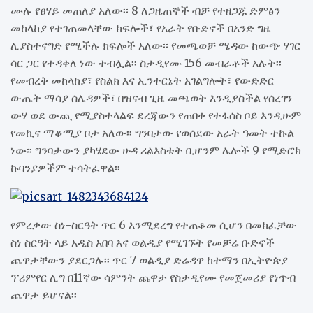
ሙሉ የፀሃይ መጠለያ አለው፡፡ 8 ለጋዜጠኞች ብቻ የተዘጋጁ ድምፅን
መከላከያ የተገጠመላቸው ክፍሎች፣ የአራት የቡድኖች በአንድ ግዜ
ሊያስተናግድ የሚችሉ ክፍሎች አለው፡፡ የመጫወቻ ሜዳው ከውጭ ሃገር
ሳር ጋር የተዳቀለ ነው ተብሏል፡፡ ስታዲየሙ 156 መብራቶች አሉት፡፡
የመብረቅ መከላከያ፣ የስልክ እና ኢንተርኔት አገልግሎት፣ የውድድር
ውጤት ማሳያ ሰሌዳዎች፣ በዝናብ ጊዜ መጫወት እንዲያስችል የሰረገን
ውሃ ወደ ውጪ የሚያስተላልፍ ደረጃውን የጠበቀ የተፋሰስ ቦይ እንዲሁም
የመኪና ማቆሚያ ቦታ አለው፡፡ ግንባታው የወሰደው አራት ዓመት ተኩል
ነው፡፡ ግንባታውን ያካሄደው ሁዳ ሪልእስቴት ቢሆንም ሌሎች 9 የሚድሮክ
ኩባንያዎችም ተሳትፈዋል፡፡
የምረቃው ስነ-ስርዓት ጥር 6 እንሚደረግ የተጠቆመ ሲሆን በመክፈቻው
ስነ ስርዓት ላይ አዲስ አበባ እና ወልዲያ የሚገኙት የመቻሬ ቡድኖች
ጨዋታቸውን ያደርጋሉ፡፡ ጥር 7 ወልዲያ ድሬዳዋ ከተማን በኢትዮጵያ
ፕሪምየር ሊግ በ11ኛው ሳምንት ጨዋታ የስታዲየሙ የመጀመሪያ የነጥብ
ጨዋታ ይሆናል፡፡