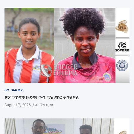
ዜና
ዝውውር
ቻምፕዮኖቹ ቡድናቸውን ማጠናከር ቀጥለዋል
August 7, 2026
ቶማስ ቦጋለ