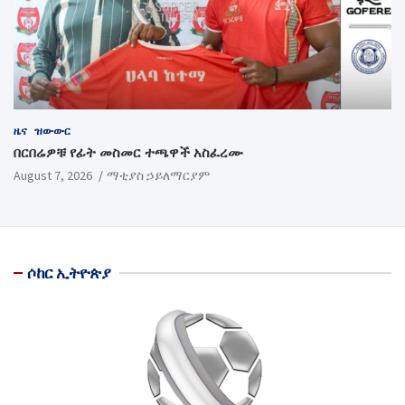
ዜና
ዝውውር
በርበሬዎቹ የፊት መስመር ተጫዋች አስፈረሙ
August 7, 2026
ማቲያስ ኃይለማርያም
ሶከር ኢትዮጵያ