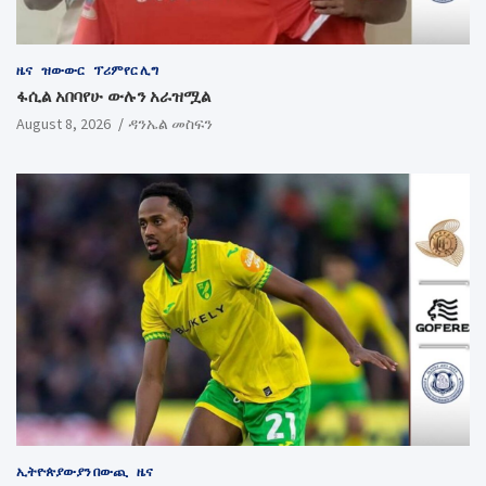
ዜና
ዝውውር
ፕሪምየር ሊግ
ፋሲል አበባየሁ ውሉን አራዝሟል
August 8, 2026
ዳንኤል መስፍን
ኢትዮጵያውያን በውጪ
ዜና