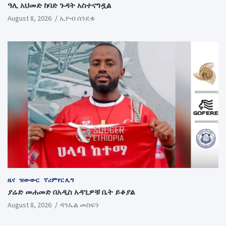
ዓሊ አህመድ ከባድ ጉዳት አስተናግዷል
August 8, 2026
ኢዮብ ሰንደቁ
ዜና
ዝውውር
ፕሪምየር ሊግ
ያሬድ መሐመድ በአዲስ አዳጊዎቹ ቤት ይቆያል
August 8, 2026
ዳንኤል መስፍን