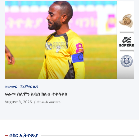
ዝውውር
ፕሪምየር ሊግ
ፍሬው ሰለሞን አዲስ ክለብ ተቀላቀለ
August 8, 2026
ዳንኤል መስፍን
ሶከር ኢትዮጵያ