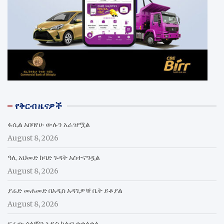
የቅርብ ዜናዎች
ፋሲል አበባየሁ ውሉን አራዝሟል
August 8, 2026
ዓሊ አህመድ ከባድ ጉዳት አስተናግዷል
August 8, 2026
ያሬድ መሐመድ በአዲስ አዳጊዎቹ ቤት ይቆያል
August 8, 2026
ፍሬው ሰለሞን አዲስ ክለብ ተቀላቀለ