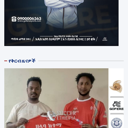
የቅርብ ዜናዎች