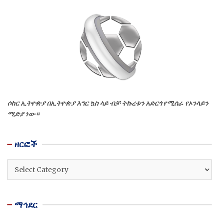
ሶከር ኢትዮጵያ በኢትዮጵያ እግር ኳስ ላይ ብቻ ትኩረቱን አድርጎ የሚሰራ የኦንላይን
ሚድያ ነው።
ዘርፎች
ዘርፎች
ማኅደር