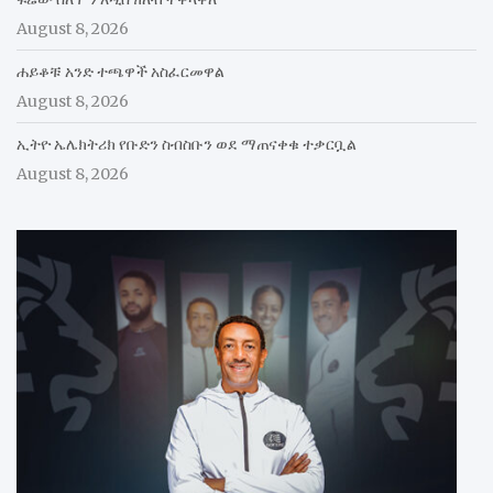
August 8, 2026
ሐይቆቹ አንድ ተጫዋች አስፈርመዋል
August 8, 2026
ኢትዮ ኤሌክትሪክ የቡድን ስብስቡን ወደ ማጠናቀቁ ተቃርቧል
August 8, 2026