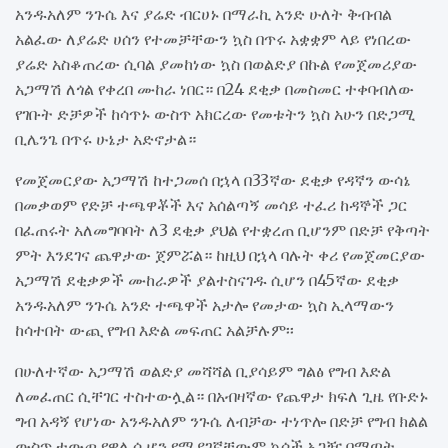
አንዱአለም ንጉሴ እና ያሬድ ብርሀኑ በማራኪ አንድ ሁለት ቅብብል
አልፈው ለያሬድ ሀሰን የተመቻቸውን ኳስ በጥሩ አቋቋም ላይ የነበረው
ያሬድ አስቆጠረው ሲባል ያመከነው ኳስ በወልድያ በኩል የመጀመሪያው
አጋማሽ ለጎል የቀረበ ሙከራ ነበር። በ24 ደቂቃ በመስመር ተቀባብለው
የገቡት ድቻዎች ከሳጥኑ ውስጥ አክርረው የመቱትን ኳስ አሁን በድጋሚ
ቢሌንጌ በጥሩ ሁኔታ አድኖታል።
የመጀመርያው አጋማሽ ከተጋመሰ በኋላ በ33ኛው ደቂቃ የዳኛን ውሳኔ
በመቃወም የድቻ ተጫዋቾች እና አሰልጣኝ መሳይ ተፈሪ ከዳኞች ጋር
በፈጠሩት አለመግባባት ለ3 ደቂቃ ያህል የተቋረጠ ቢሆንም በድቻ የቅጣት
ምት እንደገና ጨዋታው ጀምሯል። ከዚህ በኋላ ባሉት ቀሪ የመጀመርያው
አጋማሽ ደቂቃዎች ሙከራዎች ያልተስናገዱ ሲሆን በ45ኛው ደቂቃ
አንዱአለም ንጉሴ አንድ ተጫዋች አታሎ የመታው ኳስ ኢላማውን
ከሳተበት ውጪ የግብ እድል መፍጠር አልቻሉም፡፡
በሁለተኛው አጋማሽ ወልድያ መሻሻል ቢያሳይም ግልፅ የግብ እድል
ለመፈጠር ሲቸገር ተስተውሏል። በአብዛኛው የጨዋታ ክፍለ ጊዜ የቡድኑ
ግብ አዳኝ የሆነው አንዱአለም ንጉሴ ለብቻው ተነጥሎ በድቻ የግብ ክልል
ውስጥ ተውጦ የዋለ ሲሆን የሚያገኛቸውም ኳሶች አጋዥ በማጣት