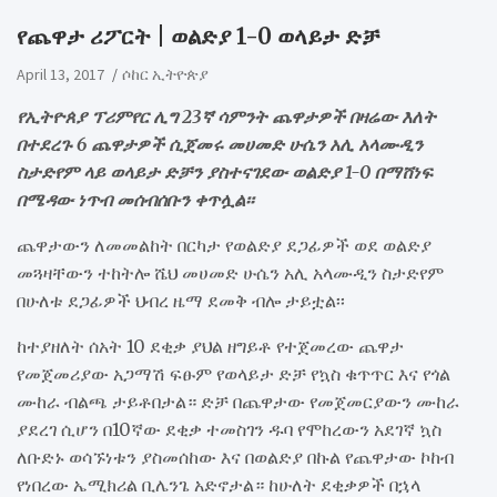
የጨዋታ ሪፖርት | ወልድያ 1-0 ወላይታ ድቻ
April 13, 2017
ሶከር ኢትዮጵያ
የኢትዮጰያ ፕሪምየር ሊግ 23ኛ ሳምንት ጨዋታዎች በዛሬው እለት
በተደረጉ 6 ጨዋታዎች ሲጀመሩ መሀመድ ሁሴን አሊ አላሙዲን
ስታድየም ላይ ወላይታ ድቻን ያስተናገደው ወልድያ 1-0 በማሸነፍ
በሜዳው ነጥብ መሰብሰቡን ቀጥሏል፡፡
ጨዋታውን ለመመልከት በርካታ የወልድያ ደጋፊዎች ወደ ወልድያ
መጓዛቸውን ተከትሎ ሼህ መሀመድ ሁሴን አሊ አላሙዲን ስታድየም
በሁለቱ ደጋፊዎች ህብረ ዜማ ደመቅ ብሎ ታይቷል፡፡
ከተያዘለት ሰአት 10 ደቂቃ ያህል ዘግይቶ የተጀመረው ጨዋታ
የመጀመሪያው አጋማሽ ፍፁም የወላይታ ድቻ የኳስ ቁጥጥር እና የጎል
ሙከራ ብልጫ ታይቶበታል። ድቻ በጨዋታው የመጀመርያውን ሙከራ
ያደረገ ሲሆን በ10ኛው ደቂቃ ተመስገን ዱባ የሞከረውን አደገኛ ኳስ
ለቡድኑ ወሳኙነቱን ያስመሰከው እና በወልድያ በኩል የጨዋታው ኮከብ
የነበረው ኤሚክሪል ቢሌንጌ አድኖታል። ከሁለት ደቂቃዎች በኋላ