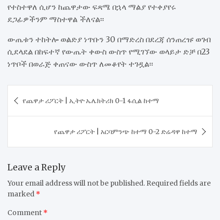
የተስተዋለ ሲሆን ከጨዋታው ፍጻሜ በኋላ ማልያ የተቀያየሩ
ደጋፊዎችንም ማስተዋል ችለናል፡፡
ውጤቱን ተከትሎ ወልድያ ነጥቡን 30 በማድረስ በደረጃ ሰንጠረዡ ወገብ
ሲደላደል በከፍተኛ የውጤት ቀውስ ውስጥ የሚገኘው ወላይታ ድቻ በ23
ነጥቦች በወራጅ ቀጠናው ውስጥ ለመቆየት ተገዷል፡፡
Post
የጨዋታ ሪፖርት | ኢትዮ ኤሌክትሪክ 0-1 ፋሲል ከተማ
navigation
የጨዋታ ሪፖርት | አርባምንጭ ከተማ 0-2 ድሬዳዋ ከተማ
Leave a Reply
Your email address will not be published.
Required fields are
marked
*
Comment
*