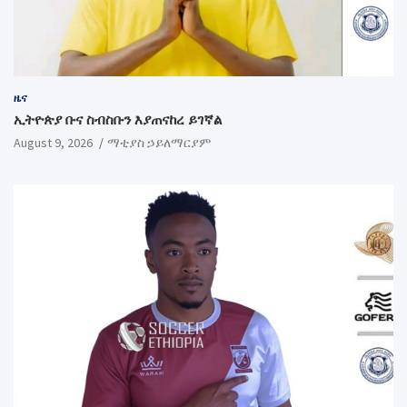
ዜና
ኢትዮጵያ ቡና ስብስቡን እያጠናከረ ይገኛል
August 9, 2026
ማቲያስ ኃይለማርያም