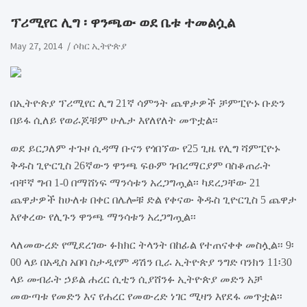
ፕሪሚየር ሊግ ፡ ዋንጫው ወደ ቤቱ ተመልሷል
May 27, 2014
ሶከር ኢትዮጵያ
በኢትዮጵያ ፕሪሚየር ሊግ 21ኛ ሳምንት ጨዋታዎች ቻምፒዮኑ ቡድን
በይፋ ሲለይ የወራጆቹም ሁሌታ እየለየለት መጥቷል፡፡
ወደ ይርጋለም ተጉዞ ሲዳማ ቡናን የጎበኘው የ25 ጊዜ የሊግ ሻምፒዮኑ
ቅዱስ ጊዮርጊስ 26ኛውን ዋንጫ ፍፁም ገብረማርያም ባስቆጠራት
ብቸኛ ግብ 1-0 በማሸነፍ ማንሳቱን አረጋግጧል፡፡ ካደረጋቸው 21
ጨዋታዎች ከሁለቱ በቀር በሌሎቹ ድል የቀናው ቅዱስ ጊዮርጊስ 5 ጨዋታ
እየቀረው የሊጉን ዋንጫ ማንሳቱን አረጋግጧል፡፡
ላለመውረድ የሚደረገው ፉክክር ትላንት በከፊል የተጠናቀቀ መስሏል፡፡ 9፡
00 ላ
ይ
በአዲስ አበባ ስታዲየም ዳሽን ቢራ ኢትዮጵያ ንግድ ባንክን 11፡30
ላይ መብራት ኃይል ሐረር ሲቲን ሲያሸንፉ ኢትዮጵያ መድን አቻ
መውጣቱ የመድን እና የሐረር የመውረድ ነገር ሚዛን እየደፋ መጥቷል፡፡