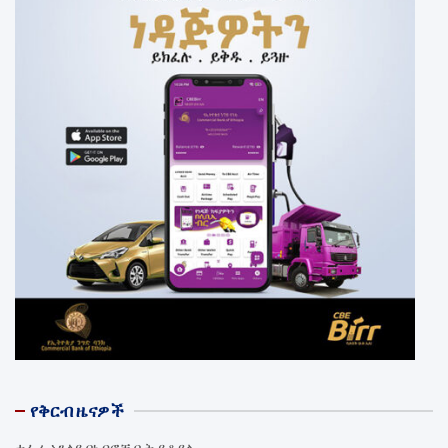
የቅርብ ዜናዎች
ተፈራ አንለይ በነብሮቹ ቤት ይቆያል