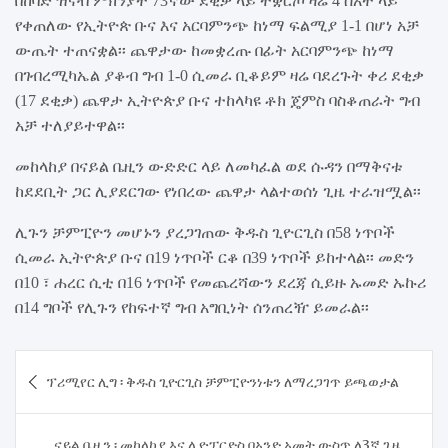
በከባድ ዝናብ ምክንያት 73ኛው ደቂቃ ላይ ተቋርጦ ዛሬ 4 ሰአት ላይ
የቀጠለው የኢትዮጵ ቡና እና አርባምንጭ ከነማ ፍልሚያ 1-1 በሆነ አቻ
ውጤት ተጠናቋል፡፡ ጨዋታው ከመቋረጡ በፊት አርባምንጭ ከነማ
በገብረሚካኤል ያቆብ ግብ 1-0 ሲመራ ቢቆይም ዛሬ ባደረጉት ቀሪ ደቂቃ
(17 ደቂቃ) ጨዋታ ኢትዮጵያ ቡና ተከላካዩ ቶክ ጄምስ ባስቆጠራት ግብ
አቻ ተለያይተዋል፡፡
መከላከያ በናይል ቤዚን ውድድር ላይ ለመካፈል ወደ ሱዳን በማቅናቱ
ከደደቢት ጋር ሊያደርገው የነበረው ጨዋታ ላልተወሰነ ጊዜ ተራዝሟል፡፡
ሊጉን ቻምፒዮን መሆኑን ያረጋገጠው ቅዱስ ጊዮርጊስ በ58 ነጥቦች
ሲመራ ኢትዮጵያ ቡና በ19 ነጥቦች ርቆ በ39 ነጥቦች ይከተላል፡፡ መድን
በ10 ፣ ሐረር ሲቲ በ16 ነጥቦች የመጨረሻውን ደረጃ ሲይዙ ኡመድ ኡኩሪ
በ14 ግቦች የሊጉን የከፍተኛ ግብ አግቢነት ሰንጠረዥ ይመራል፡፡
Post
ፕሪሚየር ሊግ ፡ ቅዱስ ጊዮርጊስ ቻምፒዮንነቱን ለማረጋገጥ ይጫወታል
navigation
ናይል ቤዚን ፡ መከላከያ እና ሊዮፓርድስ በአንድ አመት ውስጥ ለ3ኛ ጊዜ