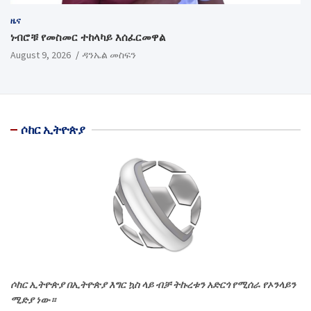
ዜና
ነብሮቹ የመስመር ተከላካይ እሰፈርመዋል
August 9, 2026
ዳንኤል መስፍን
ሶከር ኢትዮጵያ
ሶከር ኢትዮጵያ በኢትዮጵያ እግር ኳስ ላይ ብቻ ትኩረቱን አድርጎ የሚሰራ የኦንላይን
ሚድያ ነው።