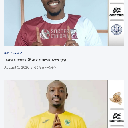
ዜና
ዝውውር
ሁለገቡ ተጫዋች ወደ ነብሮቹ አምርቷል
August 9, 2026
ዳንኤል መስፍን