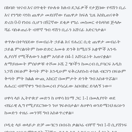
በከባድ ዝናብ እና በጥቂት የሁለቱ ክለብ ደጋፊዎች የታጀበው የዳሽን ቢራ
እና የንግድ ባንክ ጨዋታ መደበኛው የጨዋታ ክፍለ ጊዜ እስኪጠናቀቅ
ድረስ 0-0 የነበሩ ሲሆን በ92ኛው ደቂቃ የግራ መስመር ተከላካዩ ጅላሎ
ሻፊ ባስቆጠራት ብቸኛ ግብ ዳሽን ቢራን አሸናፊ አድርጎታል፡፡
ቀጥሎ በተካሄደው የመብራት ኃይል እና የሐረር ሲቲ ጨዋታ መብራት
ኃይል ምናልባትም ከውድድር አመቱ ድንቅ ከሚሰኙ አቋሞች አንዱ
ሊያሰኝ የሚችለውን አቋም አሳይቶ በ4-1 አሸናፊነት አጠናቋል፡፡
ለማይዘሙት ምሰሶዎቹ ተሾመ ኦሼ 2 ግቦችን ከመረብ ሲያሳርፍ አዲስ
ነጋሽ በፍፁም ቅጣት ምት እንዲሁም ፍቅረእየሱስ ተክለ ብርሃን በፍ
ፁም
ቅጣት ምት ክልል ውጪ አክርሮ በመምታት ድንቅ ግብ አስቆጥሯል፡፡
ለሐረር ብቸኛዋን ግብ ከመረብ ያሳረፈው አቡበከር ደሳለኝ ነው፡፡
ሀዋሳ ላይ ኢትዮጵያ መድን ከ ሀዋሳ ከነማ ጋር 1-1 በመለያየት ወደ
ብሄራዊ ሊግ የሚያደርገውን ጉዞ ገፍቶበታል፡፡ ለሀዋሳ ወንድሜነህ ዘሪሁን
ከመድን ተዘራ መንገሻ ግብ አስቆጥረዋል፡፡
ቦዲቲ ላይ ወላይታ ድቻ ሙገርን በብሩክ ቃልቦሬ ብቸኛ ግብ 1-0 ሲያሸንፍ