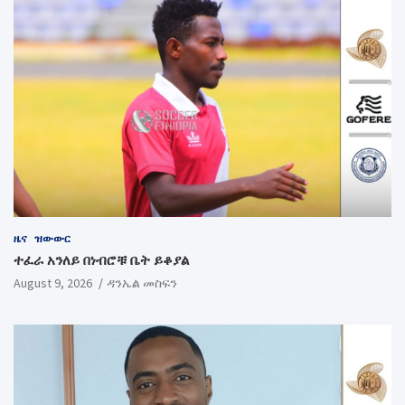
ዜና
ዝውውር
ተፈራ አንለይ በነብሮቹ ቤት ይቆያል
August 9, 2026
ዳንኤል መስፍን