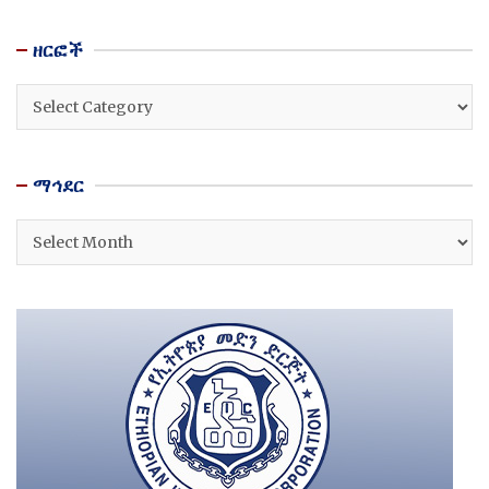
ዘርፎች
ዘርፎች
ማኅደር
ማኅደር