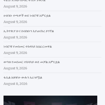
August 9, 2026
ሁለገቡ ተጫዋች ወደ ነብሮቹ አምርቷል
August 9, 2026
ኢትዮጵያ ቡና ስብስቡን እያጠናከረ ይገኛል
August 9, 2026
ነብሮቹ የመስመር ተከላካይ እሰፈርመዋል
August 9, 2026
ወጣቱ የመስመር ተከላካይ ወደ መቻል አምርቷል
August 9, 2026
ፋሲል አበባየሁ ውሉን አራዝሟል
August 8, 2026