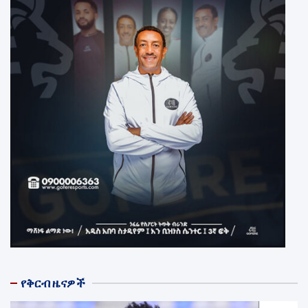
የቅርብ ዜናዎች