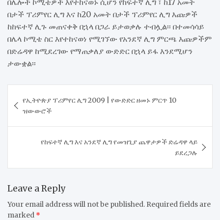
በሌሎች ኮሚቴዎች እየተከናወኑ ሲሆን የከፍተኛ ሊግ ፣ ከ17 አመት
በታች ፕሪምየር ሊግ እና ከ20 አመት በታች ፕሪምየር ሊግ እጩዎች
ከከፍተኛ ሊጉ መጠናቀቅ በኋላ በጋራ ይታወቃሉ ተብሏል፡፡ በተመሳሳይ
በሌላ ኮሚቴ ስር እየተከናወነ የሚገኘው የአንደኛ ሊግ ምርጫ እጩዎችም
በድሬዳዋ ከሚደረገው የማጠቃለያ ውድድር በኋላ ይፋ እንደሚሆን
ታውቋል፡፡
Post
የኢትዮጵያ ፕሪምየር ሊግ 2009 | የውድድር ዘመኑ ምርጥ 10
navigation
ዝውውሮች
የከፍተኛ ሊግ እና አንደኛ ሊግ የመዝጊያ ጨዋታዎች ድሬዳዋ ላይ
ይደረጋሉ
Leave a Reply
Your email address will not be published.
Required fields are
marked
*