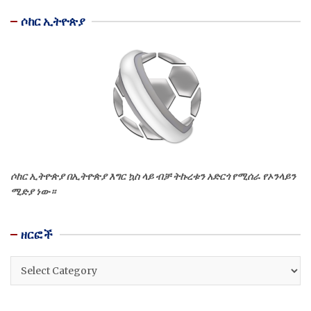
ሶከር ኢትዮጵያ
ሶከር ኢትዮጵያ በኢትዮጵያ እግር ኳስ ላይ ብቻ ትኩረቱን አድርጎ የሚሰራ የኦንላይን
ሚድያ ነው።
ዘርፎች
ዘርፎች