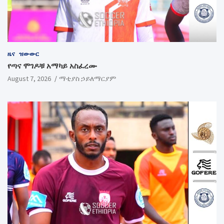
ዜና
ዝውውር
የጣና ሞገዶቹ አማካይ አስፈረሙ
August 7, 2026
ማቲያስ ኃይለማርያም