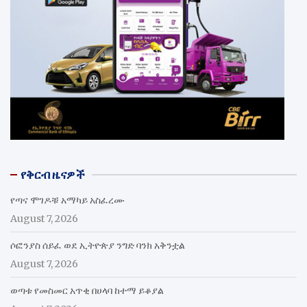
የቅርብ ዜናዎች
የጣና ሞገዶቹ አማካይ አስፈረሙ
August 7, 2026
ሶፎንያስ ሰይፈ ወደ ኢትዮጵያ ንግድ ባንክ አቅንቷል
August 7, 2026
ወጣቱ የመስመር አጥቂ በሀላባ ከተማ ይቆያል