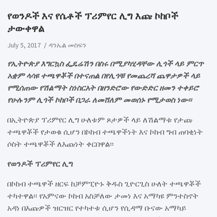
የወንዶች እና የሴቶች ፕሪምየር ሊግ እጩ ኮከቦች
ታውቀዋል
July 5, 2017
ዳንኤል መስፍን
የኢትዮጵያ እግርኳስ ፌዴሬሽን በስሩ በሚያካሂዳቸው ሊጎች ላይ ምርጥ
አቋም ላሳዩ ተጫዋቾች በተናጠል በየሊጎቹ የመጨረሻ ጨዋታዎች ላይ
የሚሰጠው የሽልማት ስነስርአት በዘንድሮው የውድድር ዘመን ተቀይሮ
የሁሉንም ሊጎች ኮከቦች በጋራ ለመሸለም መወሰኑ የሚታወስ ነው፡፡
በኢትዮጵያ ፕሪምየር ሊግ ሁለቱም ጾታዎች ላይ ለሽልማቱ የታጩ
ተጫዋቾች የታወቁ ሲሆን በኮከብ ተጫዋችነት እና ኮከብ ግብ ጠባቂነት
ሶስት ተጫዋቾች ለእጩነት ቀርበዋል፡፡
የወንዶች ፕሪምየር ሊግ
በኮከብ ተጫዋች ዘርፍ ከቻምፒዮኑ ቅዱስ ጊዮርጊስ ሁለት ተጫዋቾች
ተካተዋል፡፡ የአምናው ኮከብ አስቻለው ታመነ እና አማካዩ ምንተስኖት
አዳነ በእጩዎች ዝርዝር የተካተቱ ሲሆን የሲዳማ ቡናው አማካይ