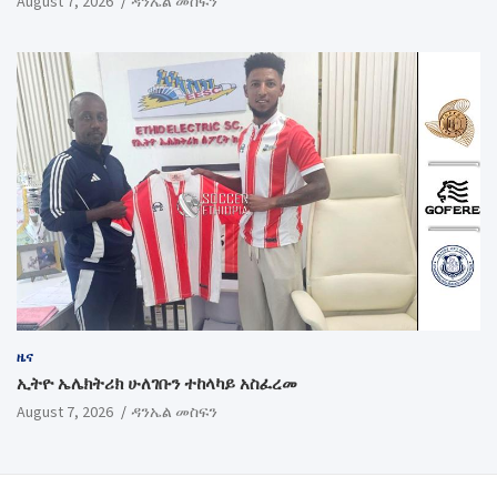
August 7, 2026
ዳንኤል መስፍን
ዜና
ኢትዮ ኤሌክትሪክ ሁለገቡን ተከላካይ አስፈረመ
August 7, 2026
ዳንኤል መስፍን