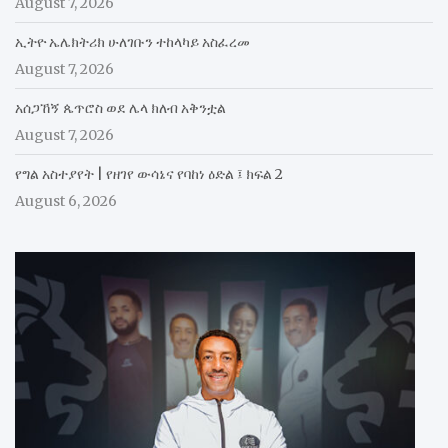
August 7, 2026
ኢትዮ ኤሌክትሪክ ሁለገቡን ተከላካይ አስፈረመ
August 7, 2026
አሰጋኸኝ ጴጥሮስ ወደ ሌላ ክለብ አቅንቷል
August 7, 2026
የግል አስተያየት | የዘገየ ውሳኔና የባከነ ዕድል ፤ ክፍል 2
August 6, 2026