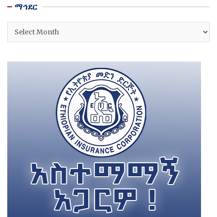
ማኅደር
ማኅደር