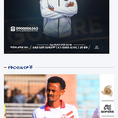
የቅርብ ዜናዎች