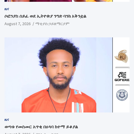
ዜና
ሶፎንያስ ሰይፈ ወደ ኢትዮጵያ ንግድ ባንክ አቅንቷል
August 7, 2026
ማቲያስ ኃይለማርያም
ዜና
ወጣቱ የመስመር አጥቂ በሀላባ ከተማ ይቆያል