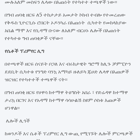
ሙሉአለም መስፍን ሌላው በእጩነት የተካተተ ተጫዋች ነው፡፡
በግብ ጠባቂ ዘርፍ ለ5 ተከታታይ አመታት ኮከብ ተብሎ የተመረጠው
የቅዱስ ጊዮርጊሱ ሮበርት ኦዶንካራ በእጩነት ሲካተት የመከላከያው
አቤል ማሞ እና የሲዳማ ቡናው ለአለም ብርሀኑ ሌሎች በእጩነት
የተካተቱ ግብ ጠባቂዎች ናቸው፡፡
የሴቶች ፕሪምየር ሊግ
በተጫዋች ዘርፍ ሰናይት ቦጋለ እና ብሩክታዊት ግሮማ ከሊጉ ቻምፒዮን
ደደቢት ሲካተቱ የንግድ ባንኳ አማካይ ዙለይካ ጁሀድ ሌላዋ በእጩዎች
ዝርዝር የተካተተች ተጫዋች ናት፡፡
በግብ ጠባቂ ዘርፍ የሀዋሳ ከተማዋ ትዕግስት አበራ ፣ የድሬዳዋ ከተማዋ
ታሪኳ በርገና እና የአዳማ ከተማዋ ሳሳሁልሽ ስዩም ሶስቱ እጩዎች
ሆነዋል፡፡
ሌሎች ሊጎች
ከወንዶች እና ሴቶች ፕሪምየር ሊግ ውጪ የሚገኙት ሌሎች ምርጫዎች