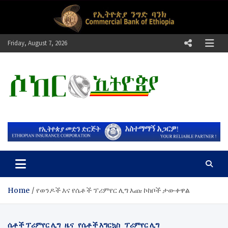
Skip
to
content
Friday, August 7, 2026
ሶከር ኢትዮጵያ
የኢትዮጵያ እግርኳስ ድምፅ !
Home
የወንዶች እና የሴቶች ፕሪምየር ሊግ እጩ ኮከቦች ታውቀዋል
ሴቶች ፕሪምየር ሊግ
ዜና
የሴቶች እግርኳስ
ፕሪምየር ሊግ