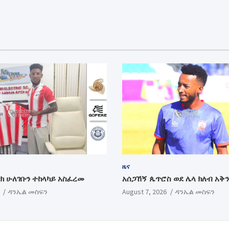
ዜና
ክ ሁለገቡን ተከላካይ አስፈረመ
አሰጋኸኝ ጴጥሮስ ወደ ሌላ ክለብ አቅ
ዳንኤል መስፍን
August 7, 2026
ዳንኤል መስፍን