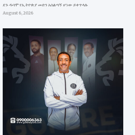
ደጉ ዱባሞ የኢትዮጵያ መድን አሰልጣኝ ሆነው ይቀጥላሉ
August 6, 2026