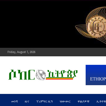
Skip
to
content
Friday, August 7, 2026
ሶከር ኢትዮጵያ
የኢትዮጵያ እግርኳስ ድምፅ !
መነሻ
ዜና
ፕሪምየር ሊግ
ዝውውር
ዋልያዎቹ
ኢትዮ