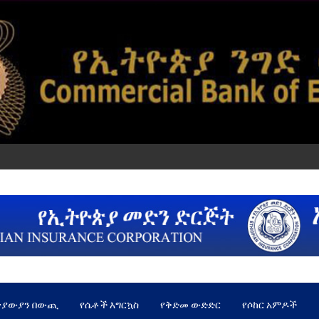
ጵያውያን በውጪ
የሴቶች እግርኳስ
የቅድመ ውድድር
የሶከር አምዶች