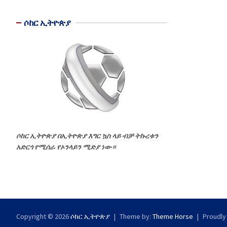
ሶከር ኢትዮጵያ
ሶከር ኢትዮጵያ በኢትዮጵያ እግር ኳስ ላይ ብቻ ትኩረቱን
አድርጎ የሚሰራ የኦንላይን ሚድያ ነው።
Copyright © 2026
ሶከር ኢትዮጵያ
Theme by:
Theme Horse
Proudly