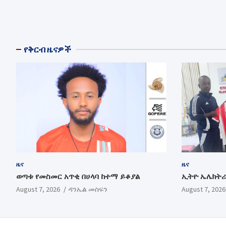
የቅርብ ዜናዎች
ዜና
ዜና
ወጣቱ የመስመር አጥቂ በሀላባ ከተማ ይቆያል
ኢትዮ ኤሌክትሪ
August 7, 2026
ዳንኤል መስፍን
August 7, 2026