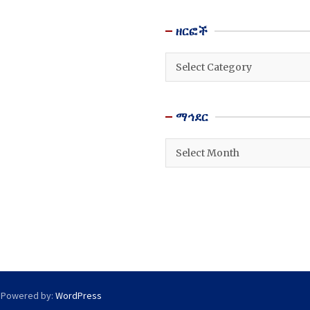
ዘርፎች
ዘርፎች
ማኅደር
ማኅደር
 Powered by:
WordPress