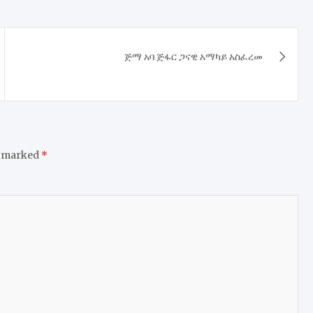
​ጅማ አባ ጅፋር ጋናዊ አማካይ አስፈረመ
e marked
*