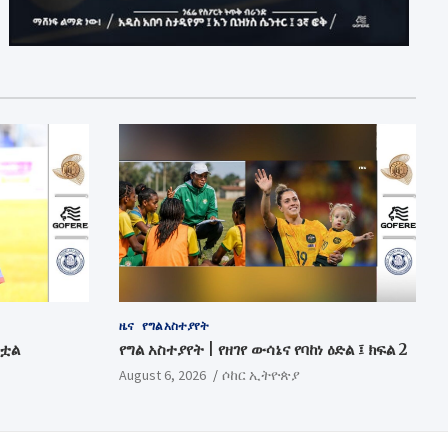
ዜና
የግል አስተያየት
ንቷል
የግል አስተያየት | የዘገየ ውሳኔና የባከነ ዕድል ፤ ክፍል 2
August 6, 2026
ሶከር ኢትዮጵያ