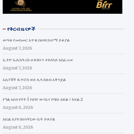
የቅርብ ዜናዎች
ወጣቱ የመስመር አጥቂ በሀላባ ከተማ ይቆያል
August 7, 2026
ኢትዮ ኤሌክትሪክ ሁለገቡን ተከላካይ አስፈረመ
August 7, 2026
አሰጋኸኝ ጴጥሮስ ወደ ሌላ ክለብ አቅንቷል
August 7, 2026
የግል አስተያየት | የዘገየ ውሳኔና የባከነ ዕድል ፤ ክፍል 2
August 6, 2026
አቤል እያዩ በአሳዳጊው ቤት ይቆያል
August 6, 2026