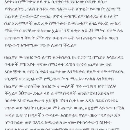
እየተነሳ በማጥቃቱ ላይ ጥሩ ሲንቀሳቀስ የነበረው በረከት ደስታ
ያሻገረለትን ታፈሰ ተስፋዬ ወደ ጎል መቶት ለጥቂት የወጣበት አጋጣሚ
የጨዋታ የመጀመርያ ሙከራ ሆኖ ተመዝግቧል። ባልተደራጀ ሁኔታም
ቢሆን አዳማዎች ወደ ፊት በማጥቃት ቢጫወቱም ለጎል የቀረበ ሙከራ
ማድረግ ሲሳናቸው ተስተውሏል። 13ኛ ደቂቃ ላይ 23 ሜትር ርቀት ላይ
የተሰጠውን ቅጣት ምት ዳዋ ሁቴሳ መቶት ግብ ጠባቂው ፍቅሩ ወዴሳ
ያዳነውን አግዳሚው ገጭቶ ሊወጣ ችሏል።
በጨዋታው የነበረውን ፈጣን እንቅስቃሴ በተደጋጋሚ በሚሰሩ አላስፈላጊ
ጥፋቶች ምክንያት ዳኛው በሚነፉት ፊሽካ የተነሳ ጨዋታው ወደ
አሰልቺነት ሊቀየር ሲችል ከጨዋታው እንቅስቃሴ ይልቅ ጥቂት የማይባሉ
የሲዳማ ቡና ደጋፊዎች የሚያሰሙት ዝማሬ እና የአካል እንቅስቃሴ
በጨዋታው ተሰላችቶ ለነበረው ተመልካች ጥሩ መዝናኛ ሆኖ ማለፍ
ችሏል፡፡ 30ኛው ደቂቃ ላይ ሲዳማ ቡናዎች ወንድሜነህ አይናለም
ከርቀት አክሮ የመታውን ኳስ ጃኮ ፔንዛ ሲተፋው አዲስ ግደይ በግንባሩ
ገጭቶ ወደ ጎልነት ቢቀይረውም ከጨዋታ ውጪ አቋቋም ላይ ነው በሚል
መሻሩ ሲዳማ ቡናዎችን ውሳኔው አስከፍቷቸዋል። ብዙም ሳይቆይ ጃኮ
ከግብ ክልሉ ወቶ በእግሬ እጫወታለው ብሎ የተሳሳተውን ስህተት
አብዱልለጢፍ መሀመድ ሳይጠቀምበት የቀረው የሚያስቆጭ አጋጣሚ