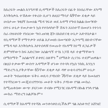
ከእረፍት መልስ እንግዶቹ ሲዳማዎች ከእረፍት በፊት ከነበራቸው ደካማ
እንቅስቃሴ ተሽለው የቀረቡ ሲሆን ለዚህ ማሳያ 49ኛው ደቂቃ ላይ
ሀብታሙ ገዛህኝ ከመሀል ሜዳ ገፍቶ ወደ አዳማ የግብ ክልል በመግባት
በጥሩ ሁኔታ የመታውን ኳስ የተከላካዮች ሽፋን አነስተኛ በመሆኑ የተነሳ
ስራ በዝቶበት የነበረው ግብ ጠባቂ ጃኮ በአስደናቂ ሁኔታ አድኖበታል።
የሲዳማዎች የማጥቃት ሀይል እያመዘነ በመጣበት አጋጣሚ በቡድናቸው
የሜዳ ላይ እንቅስቃሴ እየተሰላቹ የመጡት የአዳማ ከነማ ደጋፊዎች
ድምፃቸውን ከፍ አድርገው አሰልጣኝ ተገኔ ነጋሽ ላይ ተቋማቸውን
በማሰማት ” አሰልጣኝ ይቀየር ሰለቸን ” በማለት ሲናገሩ ተደምጠዋል።
በዚህ ተቃውሞ ውስጥ አዳማዎች ሆነው የተሳካ የኳስ ንክኪ እንኳን
ማድረግ ሲያቅታቸው 65ኛው ደቂቃ ላይ ዳዋ ሁቴሳ በግሩም ሁኔታ
መቶት ግብጠባቂው ፍቅሩ ወዴሳ ያዳነበት 76ኛው ደቂቃ ላይ ከመአዘን
የተሻገረውን ሙጂብ በግንባሩ መቶት ፍቅሩ ያዳነው የጎል ሙከራ
ከሚጠቀሰው ውጭ ይህ ነው ተብሎ የሚነገር በአዳማ በኩል የጎላ የጎል
ሙከራ ማድረግ አልቻሉም።
ሲዳማዎች ከአዳማ የተሻለ መንቀሳቀስ ቢችሉም ጎል አስቆጥሮ አሸንፎ