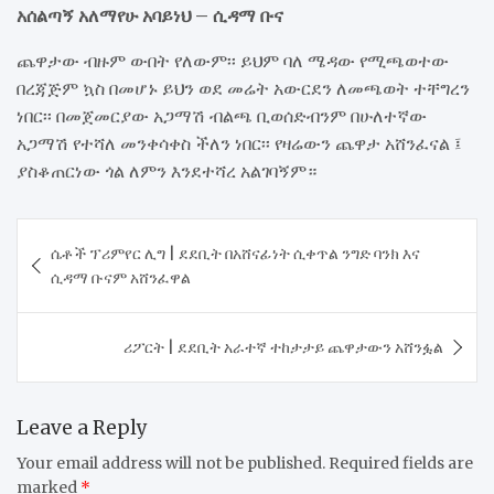
አሰልጣኝ አለማየሁ አባይነህ – ሲዳማ ቡና
ጨዋታው ብዙም ውበት የለውም፡፡ ይህም ባለ ሜዳው የሚጫወተው
በረጃጅም ኳስ በመሆኑ ይህን ወደ መሬት አውርደን ለመጫወት ተቸግረን
ነበር፡፡ በመጀመርያው አጋማሽ ብልጫ ቢወሰድብንም በሁለተኛው
አጋማሽ የተሻለ መንቀሳቀስ ችለን ነበር፡፡ የዛሬውን ጨዋታ አሸንፈናል ፤
ያስቆጠርነው ጎል ለምን እንደተሻረ አልገባኝም።
Post
ሴቶች ፕሪምየር ሊግ | ደደቢት በአሸናፊነት ሲቀጥል ንግድ ባንክ እና
navigation
ሲዳማ ቡናም አሸንፈዋል
​ሪፖርት | ደደቢት አራተኛ ተከታታይ ጨዋታውን አሸንፏል
Leave a Reply
Your email address will not be published.
Required fields are
marked
*