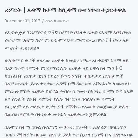
ሪፖርት | አዳማ ከተማ ከሲዳማ ቡና ነጥብ ተጋርተዋል
December 31, 2017
ዳንኤል መስፍን
የኢትዮዽያ ፕሪምየር ሊግ 9ኛ ሳምንት በእለተ እሁድ በአዳማ አበበ በቂላ
ስታድየም አዳማ ከተማን ከሲዳማ ቡና ያገናኘው ጨዋታ 1-1 በሆነ አቻ
ውጤት ተጠናቋል፡፡
ሁለቱም ቡድኖች ለዛሬው ጨዋታ ከመድረሳቸው አስቀድሞ አዳማ ላይ
በአምስተኛ ሳምንት የፕሪምየር ሊጉ ጨዋታ ላይ ሀዋሳ ከተማን 1-0
ካሸነፈበት ጨዋታ በኋላ ያደረጋቸውን ሦስት ተከታታይ ጨዋታዎች
በአቻ ውጤት ያጠናቀቀቀው አዳማ በሜዳው ወደ አሸናፊነት ለመመለስ
የሚጠቀምበት ጨዋታ ይሆናል ተብሎ ሲገመት በአንፃሩ ሲዳማ ቡና ከአቻ
እና ሽንፈት የሰባት ሳምንት የሊጉ ጉዞ በኋላ ባሳለፍነው ሳምንት
ይርጋለም ላይ ወላይታ ድቻን 3-1 በማሸነፍ የአመቱ የመጀመርያ ድሉን
በጨበጠ ማግስት በተነቃቃ መንፈስ ጨዋታውን ጀምረዋል፡፡
በአዳማ ከተማ በኩል ሱሌማን መሀመድ በጉዳት ፣ ኤፍሬም ዘካርያስን
በሀዘን ምክንያት በዛሬው ጨዋታ ያላካተተ ሲሆን ሲዳማ ቡና በአንፃሩ ባዬ