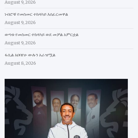
August 9, 2026
ነብሮቹ የመስመር ተከላካይ እሰፈርመዋል
August 9, 2026
ወጣቱ የመስመር ተከላካይ ወደ መቻል አምርቷል
August 9, 2026
ፋሲል አበባየሁ ውሉን አራዝሟል
August 8, 2026