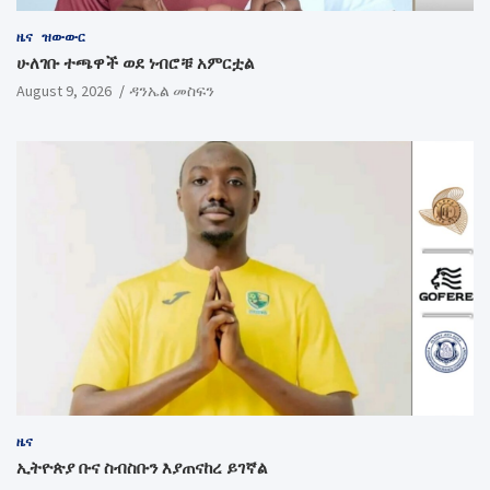
ዜና
ዝውውር
ሁለገቡ ተጫዋች ወደ ነብሮቹ አምርቷል
August 9, 2026
ዳንኤል መስፍን
ዜና
ኢትዮጵያ ቡና ስብስቡን እያጠናከረ ይገኛል