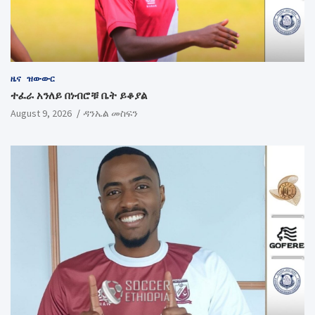
ዜና
ዝውውር
ተፈራ አንለይ በነብሮቹ ቤት ይቆያል
August 9, 2026
ዳንኤል መስፍን