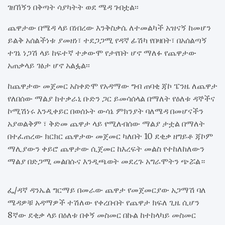
ገዘኸኝን በቅጣት ሳያካትት ወደ ሜዳ ገብቷል፡፡
ጨዋታው በሜዳ ላይ በነበረው እንቅስቃሴ ለተመልካች አዝናኝ ከመሆን
ይልቅ አሰልችነቱ ያመዘነ፣ ተደጋጋሚ የዳኛ ፊሽካ የበዛበት፣ በአሰልጣኝ
ተገኔ ነጋሽ ላይ ከፍተኛ ተቃውሞ የታየበት ሆኖ ማለፉ የጨዋታው
አጠቃላይ ገፅታ ሆኖ አልፏል፡፡
ከጨዋታው መጀመር አስቀድሞ የአዳማው ግብ ጠባቂ ጃኮ ፔንዜ ለጨዋታ
የለበሰው ማልያ ከተቃራኒ ቡድን ጋር ይመሳሰላል በማለት የዕለቱ ዳኞችና
ኮሚሽነሩ እንዲቀይር በወሰኑት ውሳኔ ምክንያት ባለሜዳ በመሆናችን
አያወልቅም ፣ ቅድመ ጨዋታ ላይ የሚለብሰው ማልያ ታቷል በማለት
በተፈጠረው ክርክር ጨዋታው መጀመር ካለበት 10 ደቂቃ ዘግይቶ ጃኮም
ማሊያውን ቀይሮ ጨዋታው ሲጀመር ከእረፍት መልስ የተከለከለውን
ማልያ በድጋሚ መልበሱና እንዲጫወት መደረጉ አግራሞትን ጭሯል።
ፌ/ዳኛ ዳንኤል ግርማይ በመራው ጨዋታ የመጀመርያው አጋማሽ ባለ
ሜዳዎቹ አዳማዎች ተሽለው የቀረቡበት የጨዋታ ክፍለ ጊዜ ሲሆን
8ኛው ደቂቃ ላይ በዕለቱ በቀኝ መስመር በኩል ከተከላካይ መስመር