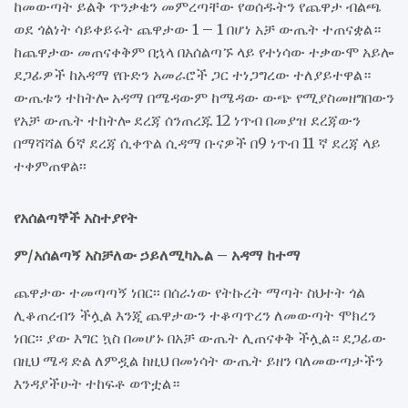
ከመውጣት ይልቅ ጥንቃቄን መምረጣቸው የወሰዱትን የጨዋታ ብልጫ
ወደ ጎልነት ሳይቀይሩት ጨዋታው 1 – 1 በሆነ አቻ ውጤት ተጠናቋል።
ከጨዋታው መጠናቀቅም በኋላ በአሰልጣኙ ላይ የተነሳው ተቃውሞ አይሎ
ደጋፊዎች ከአዳማ የቡድን አመራሮች ጋር ተነጋግረው ተለያይተዋል።
ውጤቱን ተከትሎ አዳማ በሜዳውም ከሜዳው ውጭ የሚያስመዘግበውን
የአቻ ውጤት ተከትሎ ደረጃ ሰንጠረጁ 12 ነጥብ በመያዝ ደረጃውን
በማሻሻል 6ኛ ደረጃ ሲቀጥል ሲዳማ ቡናዎች በ9 ነጥብ 11 ኛ ደረጃ ላይ
ተቀምጠዋል፡፡
የአሰልጣኞች አስተያየት
ም/አሰልጣኝ አስቻለው ኃይለሚካኤል – አዳማ ከተማ
ጨዋታው ተመጣጣኝ ነበር፡፡ በሰራነው የትኩረት ማጣት ስህተት ጎል
ሊቆጠረብን ችሏል እንጂ ጨዋታውን ተቆጣጥረን ለመውጣት ሞክረን
ነበር፡፡ ያው እግር ኳስ በመሆኑ በአቻ ውጤት ሊጠናቀቅ ችሏል። ደጋፊው
በዚህ ሜዳ ድል ለምዷል ከዚህ በመነሳት ውጤት ይዘን ባለመውጣታችን
እንዳያችሁት ተከፍቶ ወጥቷል።