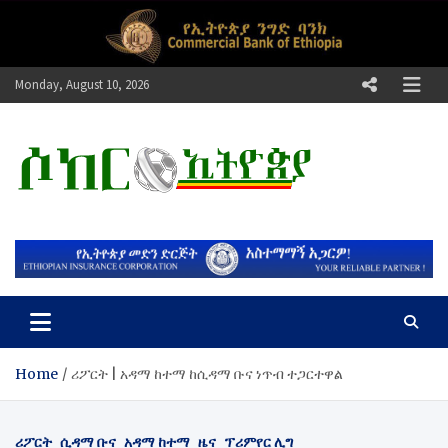
Skip
to
content
Monday, August 10, 2026
ሶከር ኢትዮጵያ
የኢትዮጵያ እግርኳስ ድምፅ !
Home
ሪፖርት | አዳማ ከተማ ከሲዳማ ቡና ነጥብ ተጋርተዋል
ሪፖርት
ሲዳማ ቡና
አዳማ ከተማ
ዜና
ፕሪምየር ሊግ