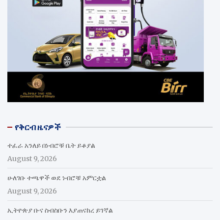
የቅርብ ዜናዎች
ተፈራ አንለይ በነብሮቹ ቤት ይቆያል
August 9, 2026
ሁለገቡ ተጫዋች ወደ ነብሮቹ አምርቷል
August 9, 2026
ኢትዮጵያ ቡና ስብስቡን እያጠናከረ ይገኛል