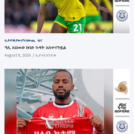
ኢትዮጵያውያን በውጪ
ዜና
ዓሊ አህመድ ከባድ ጉዳት አስተናግዷል
August 8, 2026
ኢዮብ ሰንደቁ