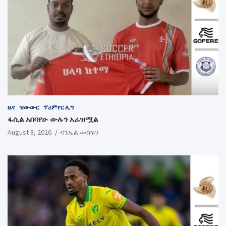
ዜና
ዝውውር
ፕሪምየር ሊግ
ፋሲል አበባየሁ ውሉን አራዝሟል
August 8, 2026
ዳንኤል መስፍን