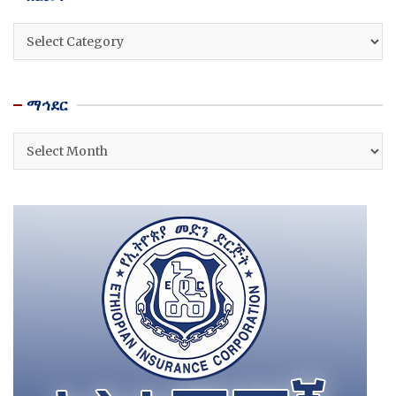
ዘርፎች
ማኅደር
ማኅደር