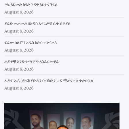
ዓሊ አህመድ ከባድ ጉዳት አስተናግዷል
August 8, 2026
ያሬድ መሐመድ በአዲስ አዳጊዎቹ ቤት ይቆያል
August 8, 2026
ፍሬው ሰለሞን አዲስ ክለብ ተቀላቀለ
August 8, 2026
ሐይቆቹ አንድ ተጫዋች አስፈርመዋል
August 8, 2026
ኢትዮ ኤሌክትሪክ የቡድን ስብስቡን ወደ ማጠናቀቁ ተቃርቧል
August 8, 2026