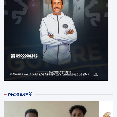
የቅርብ ዜናዎች