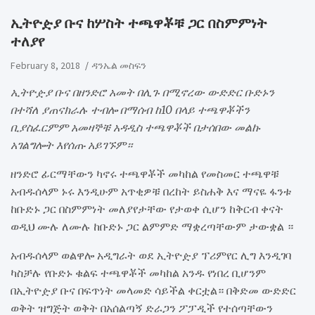
​ኢትዮዽያ ቡና ከሦስት ተጫዋቾቹ ጋር በስምምነት
ተለያየ
February 8, 2018
ዳንኤል መስፍን
ኢትዮዽያ ቡና በዘንድሮ አመት በሊጉ በሚኖረው ውድድር ቡድኑን
በተሻለ ያጠናክራሉ ተብሎ በማሰብ ከ10 በላይ ተጫዋቾችን
ቢያስፈርምም አመዛኞቹ አዳዲስ ተጫዋቾች በታሰበው መልኩ
አገልግሎት እየሰጡ አይገኙም።
ዘንድሮ ፊርማቸውን ካኖሩ ተጫዋቾች መካከል የመስመር ተጫዋቹ
አብዱሰላም ኑሩ እንዲሁም አጥቂዎቹ በረከት ይስሐቅ እና ማናዬ ፋንቱ
ከቡድኑ ጋር በስምምነት መለያየታቸው የታወቀ ሲሆን ከቅርብ ቀናት
ወዲህ ሙሉ ለሙሉ ከቡድኑ ጋር ልምምድ ማቋረጣቸውም ታውቋል ።
አብዱሰላም ወልዋሎ አዲግራት ወደ ኢትዮዽያ ፕሪምየር ሊግ እንዲገባ
ካስቻሉ የቡድኑ ቁልፍ ተጫዋቾች መካከል አንዱ የነበረ ቢሆንም
በኢትዮዽያ ቡና በፍጥነት መላመድ ሳይችል ቀርቷል። በቅድመ ውድድር
ወቅት ዝግጅት ወቅት በአሰልጣኝ ድራጋን ፖፓዲች የተሰጣቸውን