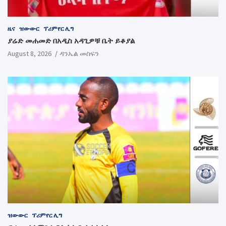
ዜና
ዝውውር
ፕሪምየር ሊግ
ያሬድ መሐመድ በአዲስ አዳጊዎቹ ቤት ይቆያል
August 8, 2026
ዳንኤል መስፍን
ዝውውር
ፕሪምየር ሊግ