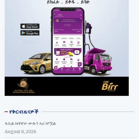
የቅርብ ዜናዎች
ፋሲል አበባየሁ ውሉን አራዝሟል
August 8, 2026