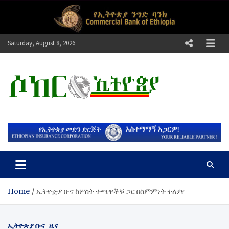
Skip
to
content
Saturday, August 8, 2026
ሶከር ኢትዮጵያ
የኢትዮጵያ እግርኳስ ድምፅ !
Home
​ኢትዮዽያ ቡና ከሦስት ተጫዋቾቹ ጋር በስምምነት ተለያየ
ኢትዮጵያ ቡና
ዜና