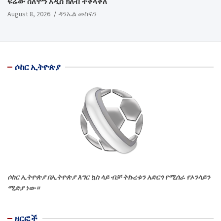
ፍሬው ሰለሞን አዲስ ክለብ ተቀላቀለ
August 8, 2026
ዳንኤል መስፍን
ሶከር ኢትዮጵያ
ሶከር ኢትዮጵያ በኢትዮጵያ እግር ኳስ ላይ ብቻ ትኩረቱን አድርጎ የሚሰራ የኦንላይን
ሚድያ ነው።
ዘርፎች