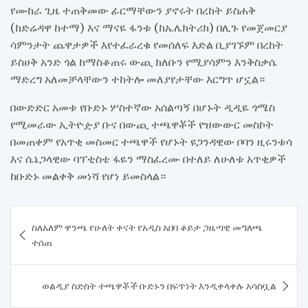
የሙከራ ጊዜ ተጠቅመው ፊርማቸውን ያኖሩት በረከት ይስሐቅ
(ከድሬዳዋ ከተማ) እና ማናዬ ፋንቱ (ከኤሌክትሪክ) በሊጉ የመጀመርያ
ሳምንታት ጨዋታዎች እየተፈራረቁ የመሰለፍ እድል ቢያገኙም በረከት
ይስሀቅ አንድ ጎል ከማስቆጠሩ ውጪ ክለቡን የሚያሳምን እንቅስቃሴ
ማድረግ አለመቻላቸውን ተከትሎ መለያየታቸው እርግጥ ሆኗል።
በውድድር አመቱ የቡድኑ ሦስተኛው አሰልጣኝ በሆኑት ዲዲዬ ጎሜስ
የሚመራው ኢትዮዽያ ቡና በውጪ ተጫዋቾች የዝውውር መስኮት
በመጠቀም የአጥቂ መስመር ተጫዋች የሆኑት ዩጋንዳዊው ቦባን ዚሩንቱሳ
እና ሴኔጋላዊው ባፕቲስቴ ፋዬን ማስፈረሙ በተለይ ለሁለቱ አጥቂዎች
ከቡድኑ መልቀቅ መነሻ የሆነ ይመስላል።
Post
ስለአለም ዋንጫ የሁለት ቀናት የአዲስ አበባ ቆይታ ጋዜጣዊ መግለጫ
navigation
ተሰጠ
​ወልዲያ ስድስት ተጫዋቾች ቡድኑን በፍጥነት እንዲቀላቀሉ አሳስቧል