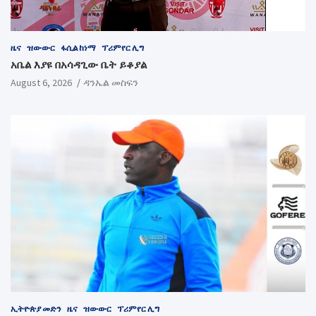
ዜና
ዝውውር
ፋሲል ከነማ
ፕሪምየር ሊግ
አቤል እያዩ በአሳዳጊው ቤት ይቆያል
August 6, 2026
ዳንኤል መስፍን
ኢትዮጵያ መድን
ዜና
ዝውውር
ፕሪምየር ሊግ