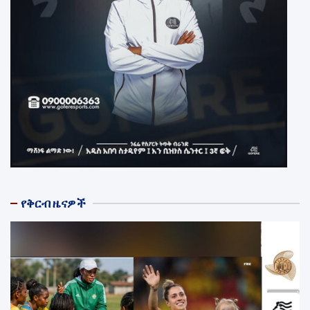
የቅርብ ዜናዎች