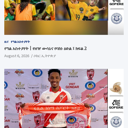
ዜና
የግል አስተያየት
የግል አስተያየት | የዘገየ ውሳኔና የባከነ ዕድል ፤ ክፍል 2
August 6, 2026
ሶከር ኢትዮጵያ