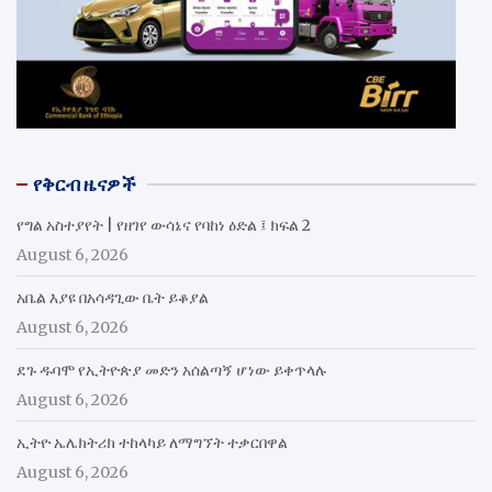
የቅርብ ዜናዎች
የግል አስተያየት | የዘገየ ውሳኔና የባከነ ዕድል ፤ ክፍል 2
August 6, 2026
አቤል እያዩ በአሳዳጊው ቤት ይቆያል
August 6, 2026
ደጉ ዱባሞ የኢትዮጵያ መድን አሰልጣኝ ሆነው ይቀጥላሉ
August 6, 2026
ኢትዮ ኤሌክትሪክ ተከላካይ ለማግኘት ተቃርበዋል
August 6, 2026