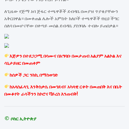
ለጊዜው የጅማ አባ ጅፋር ተጫዋቾች ደብዳቤ በመያዝ ጥያቄያቸውን
አቅርበዋል። በመቀጠል ሌሎች አምስት ክለቦች ተጫዋቾች የዚህ ችግር
ሰለባ በመሆናቸው በቀጣይ መሰል ደብዳቤ ያስገባሉ ተብሎ ይጠበቃል።
እጅዎን በተደጋጋሚ በሳሙና በአግባቡ በመታጠብ አልያም አልኮል እና
ሳኒታይዘር በመጠቀም
ከሰዎች ጋር ንክኪ በማስወገድ
ከአላስፈላጊ እንቅስቃሴ በመገደብ፣ አካላዊ ርቀት በመጠበቅ እና በቤት
በመቆየት ራሳችንን ከኮሮና ቫይረስ እንጠብቅ!
© ሶከር ኢትዮጵያ