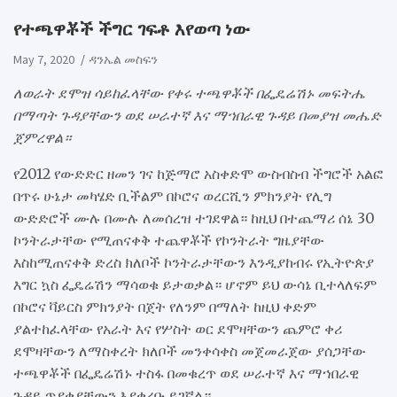
የተጫዋቾች ችግር ገፍቶ እየወጣ ነው
May 7, 2020
ዳንኤል መስፍን
ለወራት ደሞዝ ሳይከፈላቸው የቀሩ ተጫዋቾች በፌዴሬሽኑ መፍትሔ
በማጣት ጉዳያቸውን ወደ ሠራተኛ እና ማኀበራዊ ጉዳይ በመያዝ መሔድ
ጀምረዋል።
የ2012 የውድድር ዘመን ገና ከጅማሮ አስቀድሞ ውስብስብ ችግሮች አልፎ
በጥሩ ሁኔታ መካሄድ ቢችልም በኮሮና ወረርሺን ምክንያት የሊግ
ውድድሮች ሙሉ በሙሉ ለመሰረዝ ተገደዋል። ከዚህ በተጨማሪ ሰኔ 30
ኮንትራታቸው የሚጠናቀቅ ተጨዋቾች የኮንትራት ግዜያቸው
እስከሚጠናቀቅ ድረስ ክለቦች ኮንትራታቸውን እንዲያከብሩ የኢትዮጵያ
እግር ኳስ ፌዴሬሽን ማሳወቁ ይታወቃል። ሆኖም ይህ ውሳኔ ቢተላለፍም
በኮሮና ቫይርስ ምክንያት በጀት የለንም በማለት ከዚህ ቀድም
ያልተከፈላቸው የአራት እና የሦስት ወር ደሞዛቸውን ጨምሮ ቀሪ
ደሞዛቸውን ለማስቀረት ክለቦች መንቀሳቀስ መጀመራጀው ያሰጋቸው
ተጫዋቾች በፌዴሬሽኑ ተስፋ በመቁረጥ ወደ ሠራተኛ እና ማኀበራዊ
ጉዳይ ጥያቄያቸውን እያቀረቡ ይገኛል።