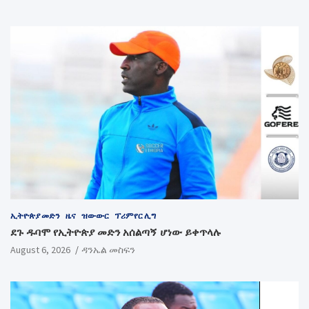
ኢትዮጵያ መድን
ዜና
ዝውውር
ፕሪምየር ሊግ
ደጉ ዱባሞ የኢትዮጵያ መድን አሰልጣኝ ሆነው ይቀጥላሉ
August 6, 2026
ዳንኤል መስፍን