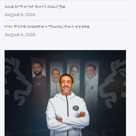
ፋሲል ከነማ ቡጣቃ ሸመናን አስፈርሟል
August 6, 2026
የጣና ሞገዶቹ ስብስባቸውን ማጠናከራቸውን ቀጥለዋል
August 6, 2026