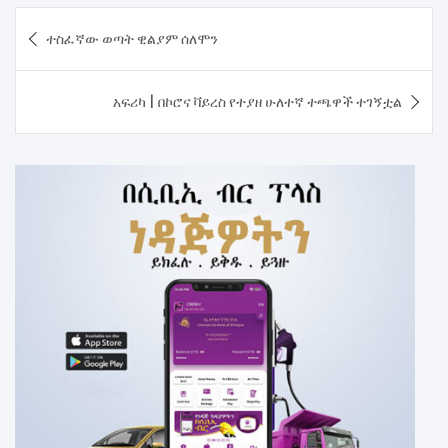
Post
ተስፈኛው ወጣት ዊልያም ሰለሞን
navigation
አፍሪካ | በኮሮና ቫይረስ የተያዘ ሁለተኛ ተጫዋች ተገኝቷል