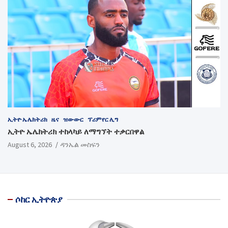
ኢትዮ ኤሌክትሪክ
ዜና
ዝውውር
ፕሪምየር ሊግ
ኢትዮ ኤሌክትሪክ ተከላካይ ለማግኘት ተቃርበዋል
August 6, 2026
ዳንኤል መስፍን
ሶከር ኢትዮጵያ