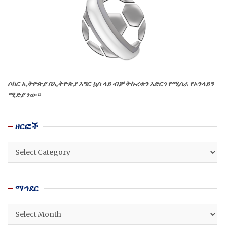
ሶከር ኢትዮጵያ በኢትዮጵያ እግር ኳስ ላይ ብቻ ትኩረቱን አድርጎ የሚሰራ የኦንላይን
ሚድያ ነው።
ዘርፎች
ዘርፎች
ማኅደር
ማኅደር