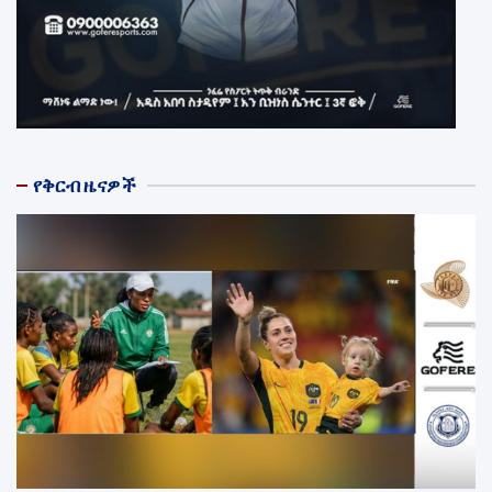
የቅርብ ዜናዎች