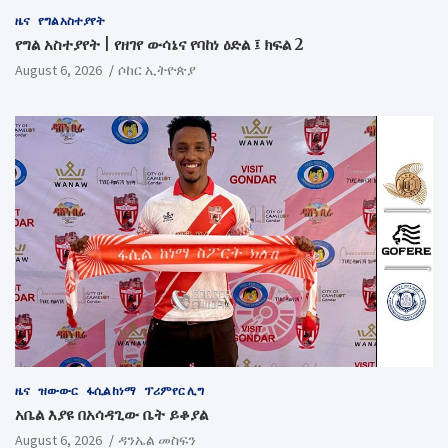
ዜና
የግል አስተያየት
የግል አስተያየት | የዘገየ ውሳኔና የባከነ ዕድል ፤ ክፍል 2
August 6, 2026
ሶከር ኢትዮጵያ
ዜና
ዝውውር
ፋሲል ከነማ
ፕሪምየር ሊግ
አቤል እያዩ በአሳዳጊው ቤት ይቆያል
August 6, 2026
ዳንኤል መስፍን