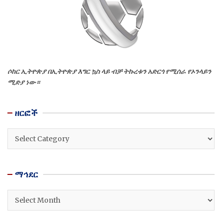
ሶከር ኢትዮጵያ በኢትዮጵያ እግር ኳስ ላይ ብቻ ትኩረቱን አድርጎ የሚሰራ የኦንላይን
ሚድያ ነው።
ዘርፎች
ዘርፎች
ማኅደር
ማኅደር