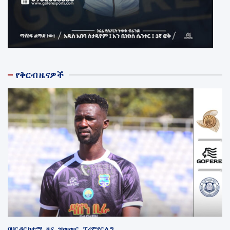
የቅርብ ዜናዎች
ባህር ዳር ከተማ
ዜና
ዝውውር
ፕሪምየር ሊግ