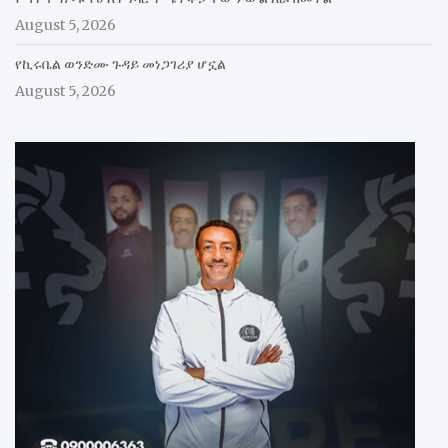
August 5, 2026
የኪሩቤል ወንድሙ ጉዳይ መነጋገሪያ ሆኗል
August 5, 2026