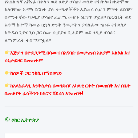
የአሰልጣኝ አሸናፊ በቀለን ወደ ሀድያ ሆሳዕና መሄድ ተከትሎ ከቀድሞው
ክለባቸው አዳማ በርከት ያሉ ተጫዋቾችን እያመሩ ሲሆን ምኞት ደበበም
ስምንተኛው የሀዲያ ሆሳዕና ፈራሚ መሆኑ ዕርግጥ ሆኗል፡፡ ከደደቢት ወደ
አዳማ ከተማ ካመራ በኋላ ድንቅ ዓመታትን ያሳለፈው ግዙፉ ተከላካይ
ከቅዱስ ጊዮርጊስ ጋር ስሙ ሲያያዝ ቢቆይም ወደ ሀዲያ ሆሳዕና
ለማምራት ተስማምቷል፡፡
እጅዎን በተደጋጋሚ በሳሙና በአግባቡ በመታጠብ አልያም አልኮል እና
ሳኒታይዘር በመጠቀም
ከሰዎች ጋር ንክኪ በማስወገድ
ከአላስፈላጊ እንቅስቃሴ በመገደብ፣ አካላዊ ርቀት በመጠበቅ እና በቤት
በመቆየት ራሳችንን ከኮሮና ቫይረስ እንጠብቅ!
© ሶከር ኢትዮጵያ
Post