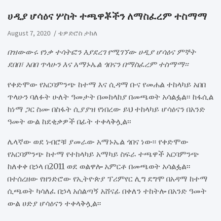
ሀዲያ ሆሳዕና ሦስት ተጫዋቾችን ለማስፈረም ተስማማ
August 7, 2020
ቴዎድሮስ ታከለ
በዝውውሩ የነቃ ተሳትፎን እያደረገ የሚገኘው ሀዲያ ሆሳዕና ምኞት
ደበበ፣ አበበ ጥላሁን እና አማኑኤል ጎበናን በማስፈረም ተስማማ፡፡
የቀድሞው የአርባምንጭ ከተማ እና ሲዳማ ቡና የመሐል ተከላካይ አበበ
ጥላሁን ባለፉት ሁለት ዓመታት በመከላከያ በመጫወት አሳልፏል፡፡ ከፋሲል
ከነማ ጋር ስሙ በስፋት ሲያያዝ የነበረው ይህ ተከላካይ ሆሳዕናን በአንድ
ዓመት ውል ከደቂቃዎች በፊት ተቀላቅሏል፡፡
ሌላኛው ወደ ነብሮቹ ያመራው አማኑኤል ጎበና ነው፡፡ የቀድሞው
የአርባምንጭ ከተማ የተከላካይ አማካይ ስፍራ ተጫዋች አርባምንጭ
ከለቀቀ በኃላ በ2011 ወደ ወልዋሎ አምርቶ በመጫወት አሳልፏል፡፡
በተሰረዘው የዘንድሮው የኢትዮጵያ ፕሪምየር ሊግ ደግሞ በአዳማ ከተማ
ሲጫወት ካሳለፈ በኃላ አሰልጣኝ አሸናፊ በቀለን ተከትሎ በአንድ ዓመት
ውል ሀድያ ሆሳዕናን ተቀላቅሏል፡፡