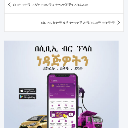
ሰበታ ከተማ ሁለት ተጨማሪ ተጫዋቾችን አስፈረመ
navigation
ባህር ዳር ከተማ 4ኛ ተጫዋች ለማስፈረም ተስማማ