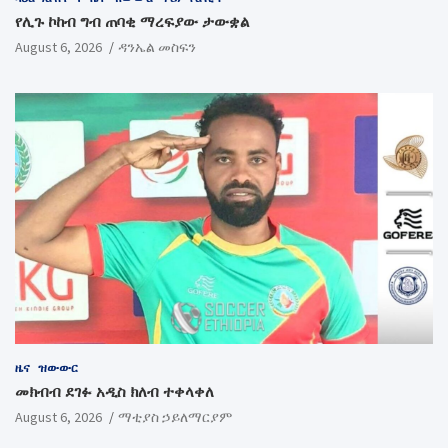
የሊጉ ኮከብ ግብ ጠባቂ ማረፍያው ታውቋል
August 6, 2026
ዳንኤል መስፍን
ዜና
ዝውውር
መክብብ ደገፉ አዲስ ክለብ ተቀላቀለ
August 6, 2026
ማቲያስ ኃይለማርያም