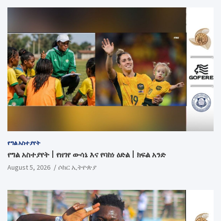
የግል አስተያየት
የግል አስተያየት | የዘገየ ውሳኔ እና የባከነ ዕድል | ክፍል አንድ
August 5, 2026
ሶከር ኢትዮጵያ