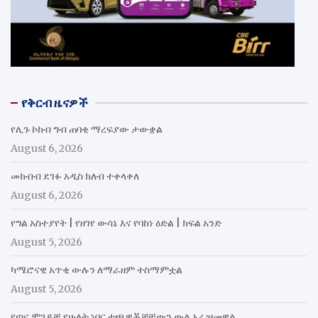
የቅርብ ዜናዎች
የሊጉ ኮከብ ግብ ጠባቂ ማረፍያው ታውቋል
August 6, 2026
መክብብ ደገፉ አዲስ ክለብ ተቀላቀለ
August 6, 2026
የግል አስተያየት | የዘገየ ውሳኔ እና የባከነ ዕድል | ክፍል አንድ
August 5, 2026
ካሜሮናዊ አጥቂ ውሉን ለማራዘም ተስማምቷል
August 5, 2026
የጣና ሞገዶቹ የሁለት ነባር ተጫዋቾቻቸውን ውል አራዝመዋል