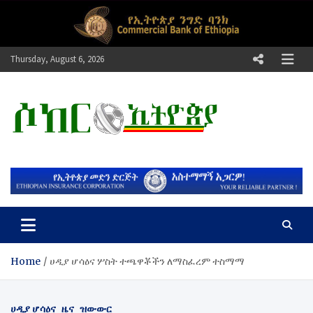
Skip
to
content
Thursday, August 6, 2026
ሶከር ኢትዮጵያ
የኢትዮጵያ እግርኳስ ድምፅ !
Home
ሀዲያ ሆሳዕና ሦስት ተጫዋቾችን ለማስፈረም ተስማማ
ሀዲያ ሆሳዕና
ዜና
ዝውውር