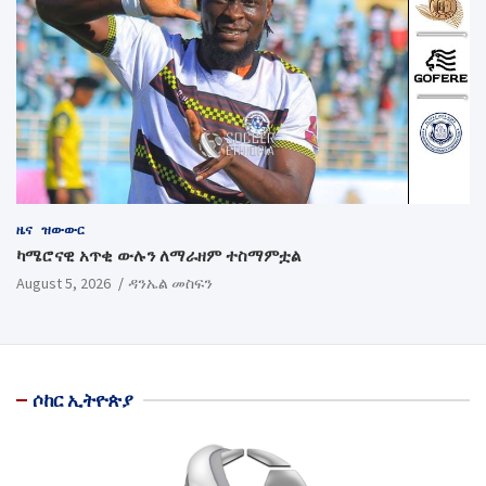
ዜና
ዝውውር
ካሜሮናዊ አጥቂ ውሉን ለማራዘም ተስማምቷል
August 5, 2026
ዳንኤል መስፍን
ሶከር ኢትዮጵያ