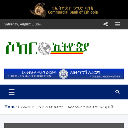
Skip
to
content
Saturday, August 8, 2026
ሶከር ኢትዮጵያ
የኢትዮጵያ እግርኳስ ድምፅ !
Home
ድሬዳዋ ከተማ ከ ሰበታ ከተማ – አሰላለፍ እና ወቅታዊ መረጃዎች