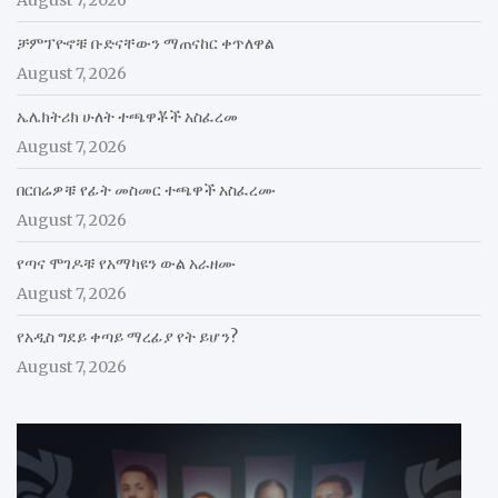
August 7, 2026
ቻምፕዮኖቹ ቡድናቸውን ማጠናከር ቀጥለዋል
August 7, 2026
ኤሌክትሪክ ሁለት ተጫዋቾች አስፈረመ
August 7, 2026
በርበሬዎቹ የፊት መስመር ተጫዋች አስፈረሙ
August 7, 2026
የጣና ሞገዶቹ የአማካዩን ውል አራዘሙ
August 7, 2026
የአዲስ ግደይ ቀጣይ ማረፊያ የት ይሆን?
August 7, 2026