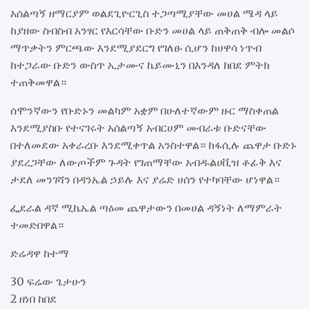
አሰልጣኝ ዘማርያም ወልደጊዮርጊስ ተጋጣሚያቸው መሀል ሜዳ ላይ
ከያዘው ስብስብ አንፃር የእርሳቸው ቡድን መሀል ላይ ጠቅጠቅ ብሎ መልሶ
ማጥቃትን ምርጫው እንደሚያደርግ የገለፁ ሲሆን ከሀዋሳ ነጥብ
ከተጋራው ቡድን ውስጥ ኢታሙና ኬይሙኒን በእንዳለ ከበደ ምትክ
ተጠቅመዋል።
ሰሞንኛውን የቡድኑን መልካም አቋም በሁለተኛውም ዙር ማስቀጠል
እንደሚያስቡ የተናገሩት አሰልጣኝ አብርሀም መብራቱ ቡድናቸው
በተለመደው አቀራረቡ እንደሚቀጥል አንስተዋል። ከፋሲሉ ጨዋታ ቡድኑ
ያደረጋቸው ለውጦችም ጉዳት የገጠማቸው አብዱልሀቪዝ ቶፊቅ እና
ታደለ መንገሻን በዳንኤል ኃይሉ እና ያሬድ ሀሰን የተካባቸው ሆነዋል።
ፌደራል ዳኛ ሚኬኤል ጣዕመ ጨዋታውን በመሀል ዳኝነት ለማምራት
ተመድበዋል።
ድሬዳዋ ከተማ
30 ፍሬው ጌታሁን
2 ዘነበ ከበደ