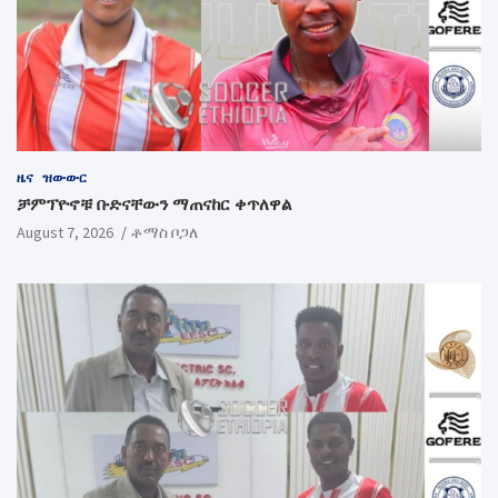
ዜና
ዝውውር
ቻምፕዮኖቹ ቡድናቸውን ማጠናከር ቀጥለዋል
August 7, 2026
ቶማስ ቦጋለ