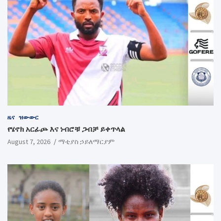
ዜና
ዝውውር
የሄኖክ አርፊጮ እና ነብሮቹ ጋብቻ ይቀጥላል
August 7, 2026
ማቲያስ ኃይለማርያም