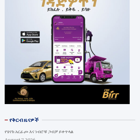
የቅርብ ዜናዎች
የሄኖክ አርፊጮ እና ነብሮቹ ጋብቻ ይቀጥላል