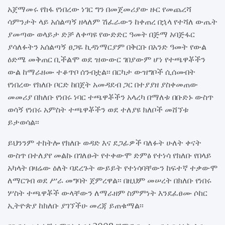
አጀማመሩ የከፋ የነበረው ነገር ግን በመጀመሪያው ዙር የመጨረሻ
ሳምንታት ላይ አሰልጣኝ ዘላለም ሽፈራውን ከቀጠረ በኋላ የተሻለ ውጤት
ያመጣው ወላይታ ድቻ ለቀጣዩ የውድድር ዓመት በጅማ አባጅፋር
ያሳለፉትን አሰልጣኝ ፀጋዬ ኪዳነማርያም በቅርቡ በአንድ ዓመት የውል
ዕድሜ መቅጠር ቢችልሞ ወደ ዝውውር ገበያውም ሆነ የተጫዋቾችን
ውል ከማራዘሙ ተቆጥቦ ሰንብቷል፡፡ በርካታ ውዝግቦች ሲሰሙበት
የነበረው የክለቡ ቦርድ ከበጀት አመዳደብ ጋር በተያያዘ ያስቀመጠው
መመሪያ በክለቡ የነበሩ ነባር ተጫዋቾችን አላረካ በማለቱ በቡድኑ ውስጥ
ወሳኝ የነበሩ አምስት ተጫዋቾችን ወደ ተለያዩ ክለቦች መሸኘቱ
ይታወሳል፡፡
ይህንንም ተከትሎ የክለቡ ወዳድ እና ደጋፊዎች ባለፉት ሁለት ቀናት
ውስጥ በተለያየ መልኩ በገለፁት የተቀውሞ ድምፅ የተነሳ የክለቡ የበላይ
አካላት በዛሬው ዕለት ባደረጉት ውይይት የተነሳባቸውን ከፍተኛ ተቃውሞ
ለማርገብ ወደ ሥራ መግባት ጀምረዋል፡፡ በዚህም መሠረት በክለቡ የነበሩ
ሦስት ተጫዋቾች ውላቸውን ለማራዘም ስምምነት እንደፈፀሙ ሶከር
ኢትዮጵያ ከክለቡ ያገኘችሁ መረጃ ይጠቁማል፡፡