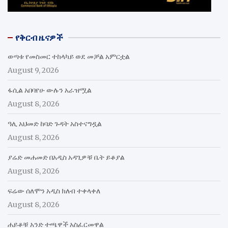
የቅርብ ዜናዎች
ወጣቱ የመስመር ተከላካይ ወደ መቻል አምርቷል
August 9, 2026
ፋሲል አበባየሁ ውሉን አራዝሟል
August 8, 2026
ዓሊ አህመድ ከባድ ጉዳት አስተናግዷል
August 8, 2026
ያሬድ መሐመድ በአዲስ አዳጊዎቹ ቤት ይቆያል
August 8, 2026
ፍሬው ሰለሞን አዲስ ክለብ ተቀላቀለ
August 8, 2026
ሐይቆቹ አንድ ተጫዋች አስፈርመዋል