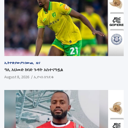
ኢትዮጵያውያን በውጪ
ዜና
ዓሊ አህመድ ከባድ ጉዳት አስተናግዷል
August 8, 2026
ኢዮብ ሰንደቁ