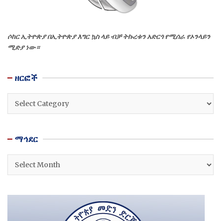
ሶከር ኢትዮጵያ በኢትዮጵያ እግር ኳስ ላይ ብቻ ትኩረቱን አድርጎ የሚሰራ የኦንላይን
ሚድያ ነው።
ዘርፎች
ዘርፎች
ማኅደር
ማኅደር