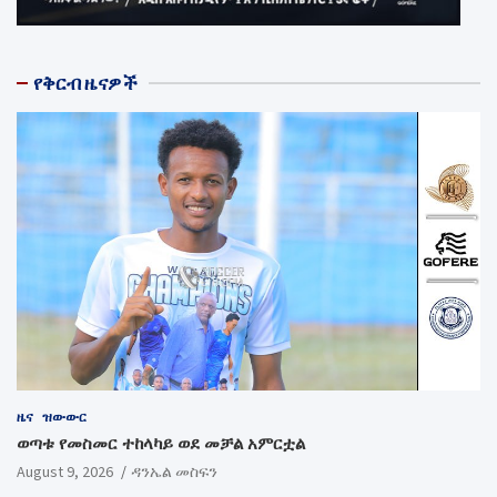
የቅርብ ዜናዎች
ዜና
ዝውውር
ወጣቱ የመስመር ተከላካይ ወደ መቻል አምርቷል
August 9, 2026
ዳንኤል መስፍን