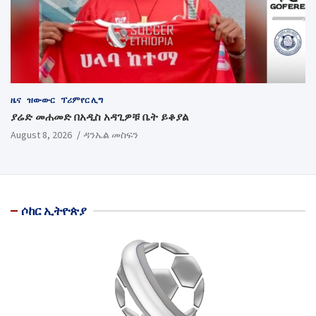
ዜና
ዝውውር
ፕሪምየር ሊግ
ያሬድ መሐመድ በአዲስ አዳጊዎቹ ቤት ይቆያል
August 8, 2026
ዳንኤል መስፍን
ሶከር ኢትዮጵያ