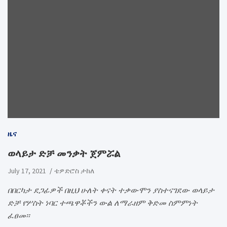
ዜና
ወላይታ ድቻ መንቃት ጀምሯል
July 17, 2021
ቴዎድሮስ ታከለ
በበርካታ ደጋፊዎች በዚህ ሁለት ቀናት ተቃውሞን ያስተናገደው ወላይታ
ድቻ የሦስት ነባር ተጫዋቾችን ውል ለማራዘም ቅድመ ስምምነት
ፈፀመ፡፡