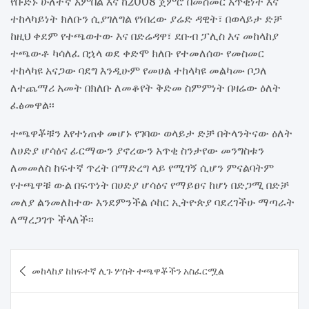
የቡድኑ ሁለተኛ አምበል እና ከ2008 ጀምሮ በመስመር አጥቂነት እና
ተከላካይነት ክለቡን ሲያገለግል የነበረው ያሬድ ዳዊት፣ በወላይታ ድቻ
ከዚህ ቀደም የተጫወተው እና በድሬዳዋ፣ ደቡብ ፓሊስ እና መከላከያ
ተጫውቶ ካሳለፈ በኋላ ወደ ቀድሞ ክለቡ የተመለሰው የመስመር
ተከላካዩ አናጋው ባደግ እንዲሁም የመሀል ተከላካዩ መልካሙ ቦጋለ
ለተጨማሪ አመት በክለቡ ለመቆየት ቅድመ ስምምነት በዛሬው ዕለት
ፈፅመዋል፡፡
ተጫዋቾቹን እየተነጠቀ መሆኑ የገባው ወላይታ ድቻ በትላንትናው ዕለት
ለሀድያ ሆሳዕና ፊርማውን ያኖረውን አጥቂ ስንታየው መንግስቱን
ለመመለስ ከፍተኛ ጥረት በማድረግ ላይ የሚገኝ ሲሆን ምናልባትም
የተጫዋቹ ውል በፍጥነት በሀድያ ሆሳዕና የማይፀና ከሆነ በድጋሚ በድቻ
መለያ ልንመለከተው እንደምንችል ሶከር ኢትዮጵያ ባደረገችሁ ማጣራት
ለማረጋገጥ ችላለች፡፡
Post
መከላከያ ከከፍተኛ ሊጉ ሦስት ተጫዋቾችን አስፈርሟል
navigation