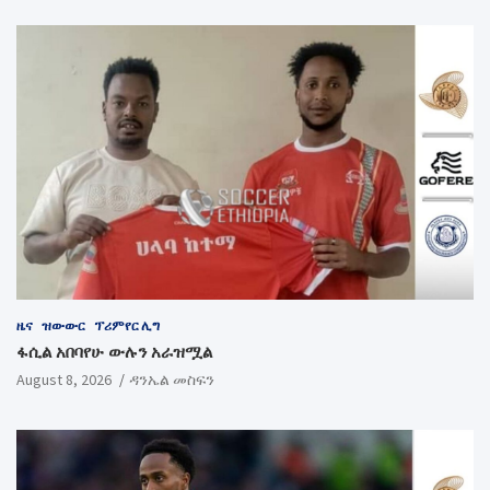
ዜና
ዝውውር
ፕሪምየር ሊግ
ፋሲል አበባየሁ ውሉን አራዝሟል
August 8, 2026
ዳንኤል መስፍን