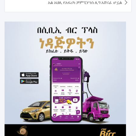
አል አህሊ የአፍሪካ ቻምፒየንስ ሊግ አሸናፊ ሆኗል