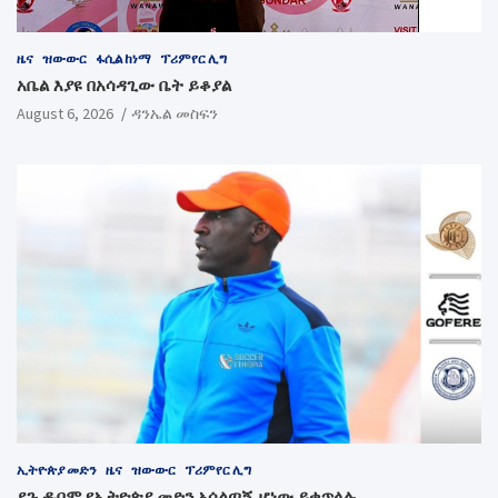
ዜና
ዝውውር
ፋሲል ከነማ
ፕሪምየር ሊግ
አቤል እያዩ በአሳዳጊው ቤት ይቆያል
August 6, 2026
ዳንኤል መስፍን
ኢትዮጵያ መድን
ዜና
ዝውውር
ፕሪምየር ሊግ
ደጉ ዱባሞ የኢትዮጵያ መድን አሰልጣኝ ሆነው ይቀጥላሉ