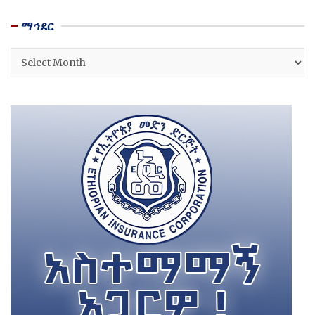
ማኅደር
ማኅደር