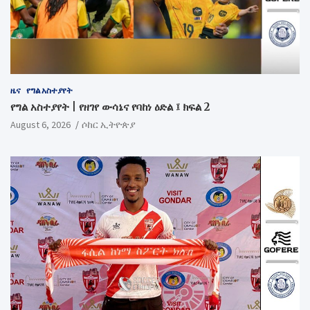
ዜና
የግል አስተያየት
የግል አስተያየት | የዘገየ ውሳኔና የባከነ ዕድል ፤ ክፍል 2
August 6, 2026
ሶከር ኢትዮጵያ