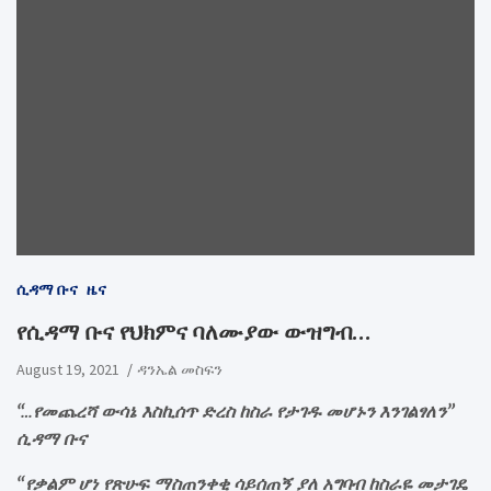
ሲዳማ ቡና
ዜና
የሲዳማ ቡና የህክምና ባለሙያው ውዝግብ…
August 19, 2021
ዳንኤል መስፍን
“…የመጨረሻ ውሳኔ እስኪሰጥ ድረስ ከስራ የታገዱ መሆኑን እንገልፃለን”
ሲዳማ ቡና
“የቃልም ሆነ የጽሁፍ ማስጠንቀቂ ሳይሰጠኝ ያለ አግባብ ከስራዬ መታገዴ