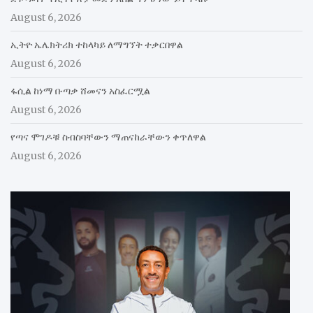
August 6, 2026
ኢትዮ ኤሌክትሪክ ተከላካይ ለማግኘት ተቃርበዋል
August 6, 2026
ፋሲል ከነማ ቡጣቃ ሸመናን አስፈርሟል
August 6, 2026
የጣና ሞገዶቹ ስብስባቸውን ማጠናከራቸውን ቀጥለዋል
August 6, 2026