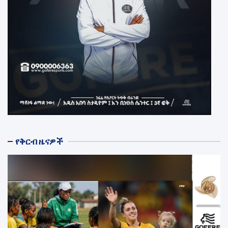
የቅርብ ዜናዎች