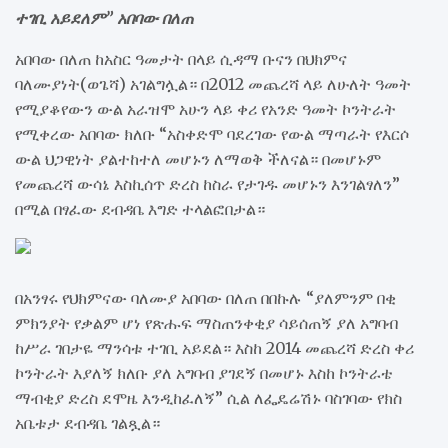
ተገቢ አይደለም” አበባው በለጠ
አበባው በለጠ ከአስር ዓመታት በላይ ሲዳማ ቡናን በህክምና
ባለሙያነት(ወጌሻ) አገልግሏል። በ2012 መጨረሻ ላይ ለሁለት ዓመት
የሚያቆየውን ውል አራዝሞ አሁን ላይ ቀሪ የአንድ ዓመት ኮንትራት
የሚቀረው አበባው ክለቡ “አስቀድሞ ባደረገው የውል ማጣራት የእርሶ
ውል ህጋዊነት ያልተከተለ መሆኑን ለማወቅ ችለናል። በመሆኑም
የመጨረሻ ውሳኔ እስኪሰጥ ድረስ ከስራ የታገዱ መሆኑን እንገልፃለን”
በሚል በፃፈው ደብዳቤ እግድ ተላልፎበታል።
በአንፃሩ የህክምናው ባለሙያ አበባው በለጠ በበኩሉ “ያለምንም በቂ
ምክንያት የቃልም ሆነ የጽሑፍ ማስጠንቀቂያ ሳይሰጠኝ ያለ አግባብ
ከሥራ ገበታዬ ማንሳቱ ተገቢ አይደል። እስከ 2014 መጨረሻ ድረስ ቀሪ
ኮንትራት እያለኝ ክለቡ ያለ አግባብ ያገደኝ በመሆኑ እስከ ኮንትራቴ
ማብቂያ ድረስ ደሞዜ እንዲከፈለኝ” ሲል ለፌዴሬሽኑ ባስገባው የክስ
አቤቱታ ደብዳቤ ገልጿል።