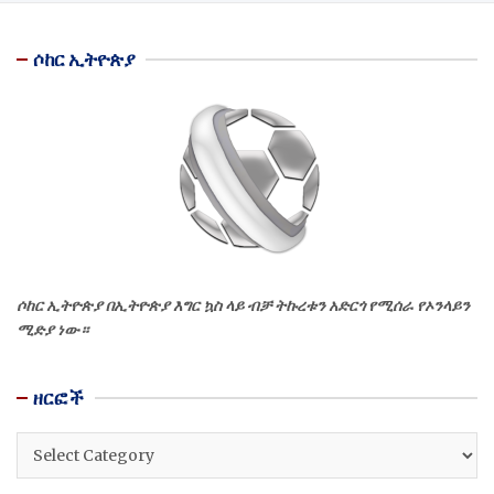
ሶከር ኢትዮጵያ
ሶከር ኢትዮጵያ በኢትዮጵያ እግር ኳስ ላይ ብቻ ትኩረቱን አድርጎ የሚሰራ የኦንላይን
ሚድያ ነው።
ዘርፎች
ዘርፎች