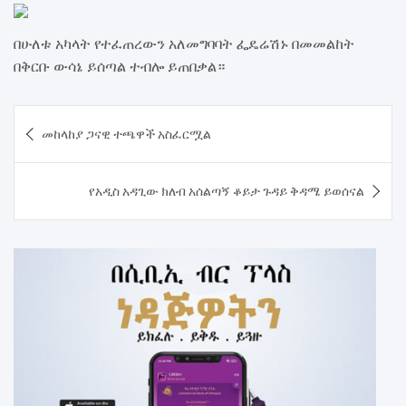
በሁለቱ አካላት የተፈጠረውን አለመግባባት ፌዴሬሽኑ በመመልከት
በቅርቡ ውሳኔ ይሰጣል ተብሎ ይጠበቃል።
Post
መከላከያ ጋናዊ ተጫዋች አስፈርሟል
navigation
የአዲስ አዳጊው ክለብ አሰልጣኝ ቆይታ ጉዳይ ቅዳሜ ይወሰናል