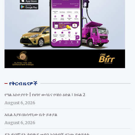
የቅርብ ዜናዎች
የግል አስተያየት | የዘገየ ውሳኔና የባከነ ዕድል ፤ ክፍል 2
August 6, 2026
አቤል እያዩ በአሳዳጊው ቤት ይቆያል
August 6, 2026
ደጉ ዱባሞ የኢትዮጵያ መድን አሰልጣኝ ሆነው ይቀጥላሉ