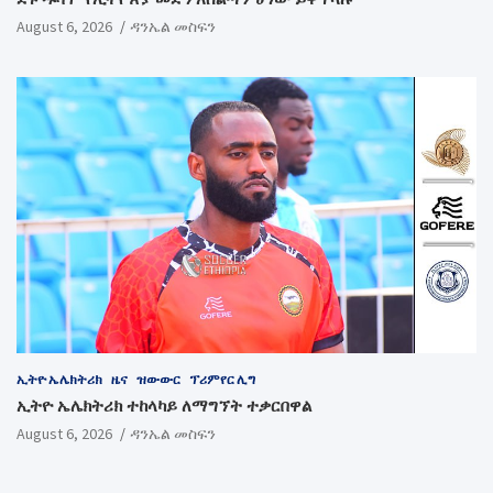
August 6, 2026
ዳንኤል መስፍን
ኢትዮ ኤሌክትሪክ
ዜና
ዝውውር
ፕሪምየር ሊግ
ኢትዮ ኤሌክትሪክ ተከላካይ ለማግኘት ተቃርበዋል
August 6, 2026
ዳንኤል መስፍን