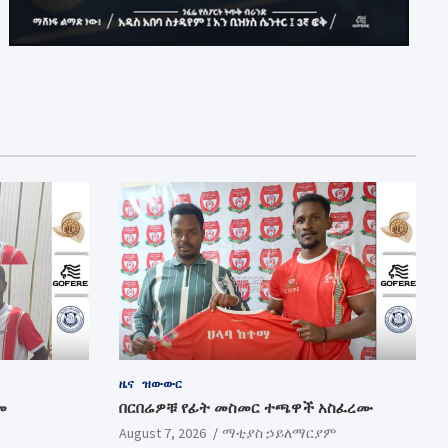
ዜና
ዝውውር
መ
በርበሬዎቹ የፊት መስመር ተጫዋች አስፈረሙ
August 7, 2026
ማቲያስ ኃይለማርያም