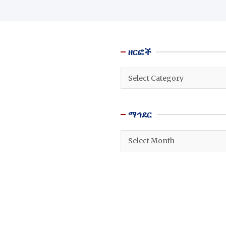
ዘርፎች
ዘርፎች
ማኅደር
ማኅደር