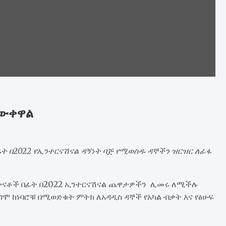
ታውቀዋል
ት በ2022 የኢንተርናሽናል ዳኝነት ባጅ የሚወስዱ ዳኞችን ዝርዝር ለፊፋ
 ከቀናቶች በፊት በ2022 ኢንተርናሽናል ጨዋታዎችን ሊመሩ ለሚችሉ
ግሞ ከነባሮቹ በሚወድቁት ምትክ ለአዳዲስ ዳኞች የአካል ብቃት እና የፅሁፍ