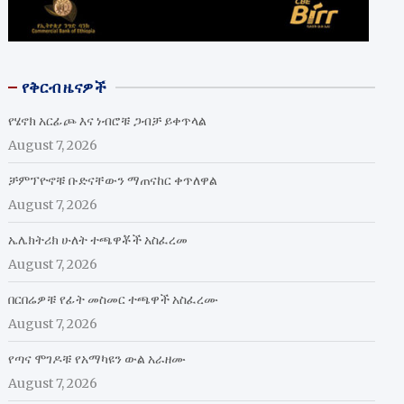
የቅርብ ዜናዎች
የሄኖክ አርፊጮ እና ነብሮቹ ጋብቻ ይቀጥላል
August 7, 2026
ቻምፕዮኖቹ ቡድናቸውን ማጠናከር ቀጥለዋል
August 7, 2026
ኤሌክትሪክ ሁለት ተጫዋቾች አስፈረመ
August 7, 2026
በርበሬዎቹ የፊት መስመር ተጫዋች አስፈረሙ
August 7, 2026
የጣና ሞገዶቹ የአማካዩን ውል አራዘሙ
August 7, 2026