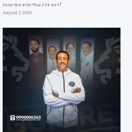
የአዲስ ግደይ ቀጣይ ማረፊያ የት ይሆን?
August 7, 2026