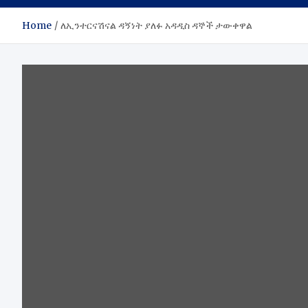
Home
ለኢንተርናሽናል ዳኝነት ያለፉ አዳዲስ ዳኞች ታውቀዋል