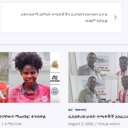
ሀዋሳ ከተማ አምስት ተጫዋቾችን ሲያሳድግ የወጣቱን አጥቂ
ውልም አድሷል
ዜና
ዝውውር
ድናቸውን ማጠናከር ቀጥለዋል
ኤሌክትሪክ ሁለት ተጫዋቾች አስፈረ
ቶማስ ቦጋለ
August 7, 2026
ዳንኤል መስፍን