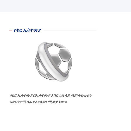
ሶከር ኢትዮጵያ
ሶከር ኢትዮጵያ በኢትዮጵያ እግር ኳስ ላይ ብቻ ትኩረቱን
አድርጎ የሚሰራ የኦንላይን ሚድያ ነው።