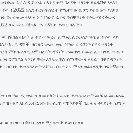
ብ ወንድሙ እና ሊዲያ ታፈሰ እንዲሁም በረዳት ዳኝነት ይልፋሸዋ አየለ፣
ታቸው በ2022 በኢንተርናሽናልነት የሚቀጥሉ ሲሆን የተሰጠው የአካል
ካት በተሰጠው የአካል እና የፅሁፍ ፈተና በብቸኝነት የተወዳደረችውና
022 ለኢንተርናሽናል ዋና ዳኛነት ተመርጣለች።
ሰጣቸው የአካል ብቃት ፈተና መሠረት አማኑኤል ኃይለሥላሴ ፈተናው ላይ
የዓለምአቀፍ ዳኞች ዝርዝር ውጪ መሆናቸው ሲረጋገጥ በዋና ዳኝነት
ዎድሮስ ምትኩ እንዲሁም በረዳት ዳኝነት ተመስገን ሳሙኤል ፣ ክንዴ ሙሴ ፣
ው በኢንተርናሽናል ዳኝነታቸው እንዲቀጥሉ ስማቸው ተልኳል። በዋና ዳኝነት
ተና ከሰባት ተወዳዳሪዎች አሸብር ሰቦቃ እና ማኑሄ ወልደፃዲቅ ከፍተኛውን
ገለለው በላቸው ይታየውን ለመተካት ከአራት ተወዳዳሪዎች መካከል ሙስጠፋ
ጥበቡ እና አበራ አብርደው በተለያዩ ምክንያቶች በፊፋ ተቀባይነት ላያገኙ
ክቶ ውሳኔውን በቅርቡ እንደሚያሳውቅ ይጠበቃል።