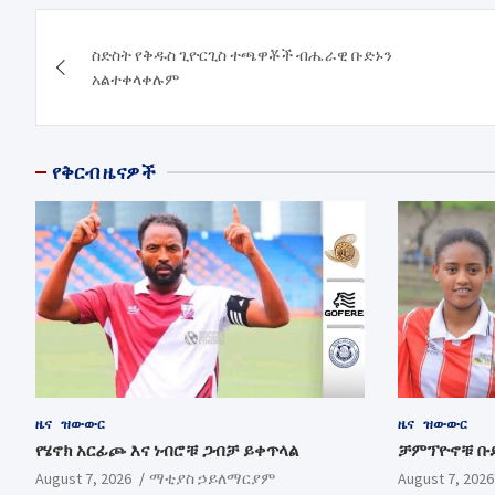
Post
ስድስት የቅዱስ ጊዮርጊስ ተጫዋቾች ብሔራዊ ቡድኑን
navigation
አልተቀላቀሉም
የቅርብ ዜናዎች
ዜና
ዝውውር
ዜና
ዝውውር
የሄኖክ አርፊጮ እና ነብሮቹ ጋብቻ ይቀጥላል
ቻምፕዮኖቹ ቡ
August 7, 2026
ማቲያስ ኃይለማርያም
August 7, 2026