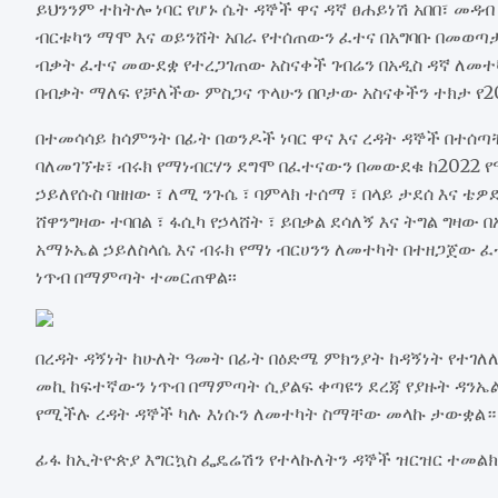
ይህንንም ተከትሎ ነባር የሆኑ ሴት ዳኞች ዋና ዳኛ ፀሐይነሽ አበበ፣ መዳ
ብርቱካን ማሞ እና ወይንሸት አበራ የተሰጠውን ፈተና በአግባቡ በመወጣ
ብቃት ፈተና መውደቋ የተረጋገጠው አስናቀች ገብሬን በአዲስ ዳኛ ለመተ
በብቃት ማለፍ የቻለችው ምስጋና ጥላሁን በቦታው አስናቀችን ተክታ የ2
በተመሳሳይ ከሳምንት በፊት በወንዶች ነባር ዋና እና ረዳት ዳኞች በተ
ባለመገኘቱ፣ ብሩክ የማነብርሃን ደግሞ በፈተናውን በመውደቁ ከ2022 
ኃይለየሱስ ባዘዘው ፣ ለሚ ንጉሴ ፣ ባምላክ ተሰማ ፣ በላይ ታደሰ እና ቴ
ሸዋንግዛው ተባበል ፣ ፋሲካ የኃላሸት ፣ ይበቃል ደሳለኝ እና ትግል ግዛ
አማኑኤል ኃይለስላሴ እና ብሩክ የማነ ብርሀንን ለመተካት በተዘጋጀው ፈ
ነጥብ በማምጣት ተመርጠዋል፡፡
በረዳት ዳኝነት ከሁለት ዓመት በፊት በዕድሜ ምክንያት ከዳኝነት የተ
መኪ ከፍተኛውን ነጥብ በማምጣት ሲያልፍ ቀጣዩን ደረጃ የያዙት ዳንኤል 
የሚችሉ ረዳት ዳኞች ካሉ እነሱን ለመተካት ስማቸው መላኩ ታውቋል።
ፊፋ ከኢትዮጵያ እግርኳስ ፌዴሬሽን የተላኩለትን ዳኞች ዝርዝር ተመል