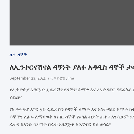
ዜና
ዳኞች
ለኢንተርናሽናል ዳኝነት ያለፉ አዳዲስ ዳኞች 
September 23, 2021
ቴዎድሮስ ታከለ
የኢትዮጵያ እግርኳስ ፌዴሬሽን የዳኞች ልማት እና አስተዳደር ዳይሬክቶሬ
ልኳል፡፡
የኢትዮጵያ እግር ኳስ ፌዴሬሽን የዳኞች ልማት እና አስተዳደር ኮሚቴ
ዳኞችን ለፊፋ ለማሳወቅ ለነባር ዳኞች የአካል ብቃት ፈተና እንዲሁም ደ
ፈተና ከአንድ ሳምንት በፊት አዘጋጅቶ እንደነበር ይታወሳል፡፡