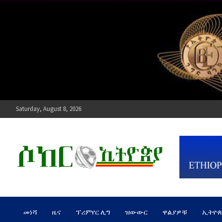
Skip
to
content
Saturday, August 8, 2026
ሶከር ኢትዮጵያ
የኢትዮጵያ እግርኳስ ድምፅ !
መነሻ
ዜና
ፕሪምየር ሊግ
ዝውውር
ዋልያዎቹ
ኢትዮ