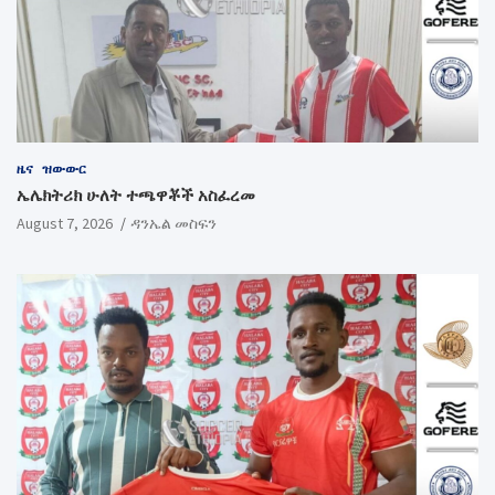
ዜና
ዝውውር
ኤሌክትሪክ ሁለት ተጫዋቾች አስፈረመ
August 7, 2026
ዳንኤል መስፍን