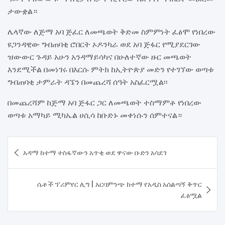
ታውቋል።
ሌላኛው ለጅማ አባ ጅፈር ለመጫወት ቅድመ ስምምነት ፈፅሞ የነበረው
ዩጋንዳዊው ግብጠባቂ ሮበርት ኦዶንካራ ወደ አባ ጅፋር የሚያደርገው
ዝውውር ጉዳይ አሁን አንዳማይሳካና በሁለተኛው ዙር መጫወት
እንደሚችል በመነገሩ በእርሱ ምትክ ከኢትዮጵያ መድን የተገኘው ወጣቱ
ግብጠባቂ ታምራት ዳኜን በመጨረሻ ሰዓት አስፈርሟል፡፡
በመጨረሻም ከጅማ አባ ጅፋር ጋር ለመጫወት ተስማምቶ የነበረው
ወጣቱ አማካይ ሚካኤል ሀሲሳ ከቡድኑ መቀነሱን ሰምተናል።
Post
አዳማ ከተማ ተስፋኛውን አጥቂ ወደ ዋናው ቡድን አሳደገ
navigation
ሴቶች ፕሪምየር ሊግ | አርባምንጭ ከተማ የአዲስ አሰልጣኝ ቅጥር
ፈፅሟል