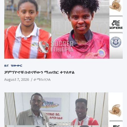
ዜና
ዝውውር
ቻምፕዮኖቹ ቡድናቸውን ማጠናከር ቀጥለዋል
August 7, 2026
ቶማስ ቦጋለ