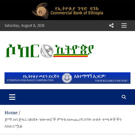
Skip
to
content
Saturday, August 8, 2026
ሶከር ኢትዮጵያ
የኢትዮጵያ እግርኳስ ድምፅ !
Home
ጅማ አባ ጅፋር በከሸፉ ዝውወሮች ምትክ በመጨረሻ ሰዓት ሁለት ተጫዋቾችን
አስፈርሟል