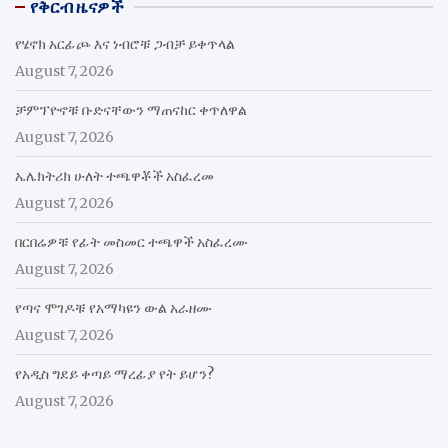
የቅርብ ዜናዎች
የሄኖክ አርፊጮ እና ነብሮቹ ጋብቻ ይቀጥላል
August 7, 2026
ቻምፕዮኖቹ ቡድናቸውን ማጠናከር ቀጥለዋል
August 7, 2026
ኤሌክትሪክ ሁለት ተጫዋቾች አስፈረመ
August 7, 2026
በርበሬዎቹ የፊት መስመር ተጫዋች አስፈረሙ
August 7, 2026
የጣና ሞገዶቹ የአማካዩን ውል አራዘሙ
August 7, 2026
የአዲስ ግደይ ቀጣይ ማረፊያ የት ይሆን?
August 7, 2026