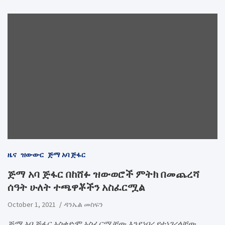
ዜና
ዝውውር
ጅማ አባ ጅፋር
ጅማ አባ ጅፋር በከሸፉ ዝውወሮች ምትክ በመጨረሻ
ሰዓት ሁለት ተጫዋቾችን አስፈርሟል
October 1, 2021
ዳንኤል መስፍን
ጅማ አባ ጅፋር አስቀድሞ አስፈርሟቸው እንደነበረ የተነገረላቸው