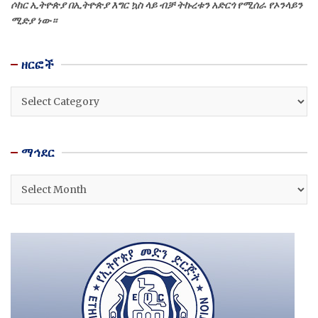
ሶከር ኢትዮጵያ በኢትዮጵያ እግር ኳስ ላይ ብቻ ትኩረቱን አድርጎ የሚሰራ የኦንላይን
ሚድያ ነው።
ዘርፎች
ዘርፎች
ማኅደር
ማኅደር