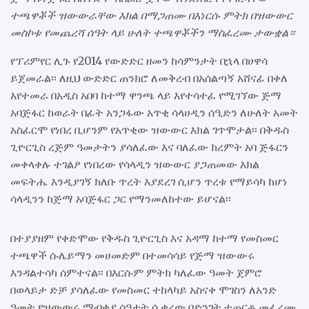
ተጫዋቾች ዝውውራቸው እክል በማጋጠሙ በእነርሱ ምትክ በዝውውር
መስኮቱ የመጨረሻ ሰዓት ላይ ሁለት ተጫዋቾችን ማስፈረሙ ታውቋል።
የፕሪምየር ሊጉ የ2014 የውድድር ዘመን ከሳምንታት በኋላ በሀዋሳ
ይጀመራል፡፡ ለዚህ ውድድር ጠንክሮ ለመቅረብ በአሰልጣኝ አሸናፊ በቀለ
እየተመራ በአዲስ አበባ ከተማ ዋንጫ ላይ እየተሳተፈ የሚገኘው ጅማ
አባጅፋር ከወራት በፊት አንጋፋው አጥቂ ሳላሀዲን ሰዒድን ለሁለት አመት
አስፈርሞ የነበረ ቢሆንም የአጥቂው ዝውውር እክል ገጥሞታል፡፡ በቅዱስ
ጊዮርጊስ ረጅም ዓመታትን ያሳለፈው እና ባለፈው ክረምት አባ ጅፋርን
መቀላቀሉ ተገልፆ የነበረው የሳላዲን ዝውውር ያጋጠመው እክል
መፍትሔ እንዲያገኝ ክለቡ ጥረት እያደረገ ሲሆን ጥረቱ የማይሳካ ከሆነ
ሳላዲንን ከጅማ አባጅፋር ጋር የማንመለከተው ይሆናል፡፡
በተያያዘም የቀድሞው የቅዱስ ጊዮርጊስ እና አዳማ ከተማ የመስመር
ተጫዋች ሱሌይማን መሀመድም በተመሳሳይ የጅማ ዝውውሩ
እንዳልተሳካ ሰምተናል፡፡ በእርሱም ምትክ ካለፈው ዓመት ጀምሮ
በወላይታ ድቻ ያሳለፈው የመስመር ተከላካይ አስናቀ ሞገስን ለአንድ
ዓመት የዝውውሩ ማብቂያ ሰዓታት ሲቀረው በድንገት ተጠርቶ መፈረሙ