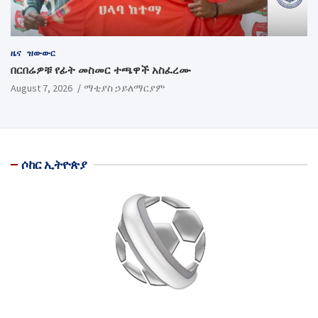
ዜና
ዝውውር
በርበሬዎቹ የፊት መስመር ተጫዋች አስፈረሙ
August 7, 2026
ማቲያስ ኃይለማርያም
ሶከር ኢትዮጵያ