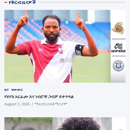
የቅርብ ዜናዎች
ዜና
ዝውውር
የሄኖክ አርፊጮ እና ነብሮቹ ጋብቻ ይቀጥላል
August 7, 2026
ማቲያስ ኃይለማርያም