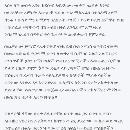
አሰልጣኝ ውበቱ አባተ ከደቡብ አፍሪካው ሁለተኛ ጨዋታ አንፃር
ባደረጓቸው አምስት ለውጦች ፋሲል ገብረሚካኤልን በተክለማሪያም
ሻንቆ ፣ ሱለይማን ሀሚድን በአስራት ቱንጆ ፣ ያሬድ ባየህን በምኞት ደበበ
፣ ሱራፌል ዳኛቸውን በሽመልስ በቀለ እንዲሁም አማኑኤል
ገብረሚካኤልን በዳዋ ሆቴሳ በመተካት ጨዋታውን ጀምረዋል።
በጨዋታው ጅማሮ የኢትዮጵያ ብሔራዊ ቡድን የኳስ ቁጥጥር ብልጫ
በመውሰድ ወደ ተጋጣሚ ሳጥን ለመቅረብ ሲሞክር አልፎ አልፎ ከጋና
ተጫዋቾች ኳስን በማስጣልም የግብ አጋጣሚዎችን ለመፍጠር ሲሞክር
ይታይ ነበር። ሆኖም 6ኛው ደቂቃ ላይ ጋናዎች በግራ በኩል ገብተው
የሰነዘሩትን ፈጣን ጥቃት የዋሊያዎቹ ተከላካዮች ማራቅ ሳይችሉ
ቀርተው አንድሬ አዩ እና እድሪሱ ሱሊማና ከቅርብ ርቀት አከታትለው
ያደረጓቸው የጨዋታው የመጀመሪያ ሙከራዎችን ተክለማሪያም ሻንቆ
በአስደናቂ ብቃት አድኖባቸዋል።
ዋልያዎቹ 8ኛው ደቂቃ ላይ በተሻለ ሁኔታ ወደ ጋና ሳጥን ሲቀርቡ
አቡበከር ናስር ከግራ አቅጣጫ ከሳጥን ውጪ ያደረገው ሙከራ ወደ ውጪ
ወጥቷል። በቶሎ ወደ ሦተኛው የሜዳ ክፍል የመድረስ ምልክቶችን