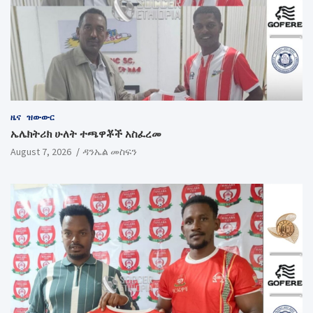
ዜና
ዝውውር
ኤሌክትሪክ ሁለት ተጫዋቾች አስፈረመ
August 7, 2026
ዳንኤል መስፍን