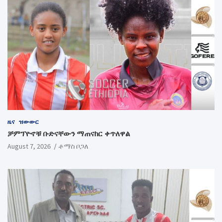
ዜና
ዝውውር
ቻምፕዮኖቹ ቡድናቸውን ማጠናከር ቀጥለዋል
August 7, 2026
ቶማስ ቦጋለ