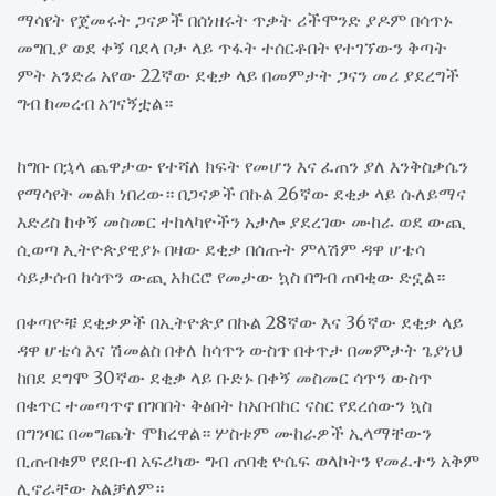
ማሳየት የጀመሩት ጋናዎች በሰነዘሩት ጥቃት ሪችሞንድ ያዶም በሳጥኑ
መግቢያ ወደ ቀኝ ባደላ ቦታ ላይ ጥፋት ተሰርቶበት የተገኘውን ቅጣት
ምት አንድሬ አየው 22ኛው ደቂቃ ላይ በመምታት ጋናን መሪ ያደረግች
ግብ ከመረብ አገናኝቷል።
ከግቡ በኋላ ጨዋታው የተሻለ ክፍት የመሆን እና ፈጠን ያለ እንቅስቃሴን
የማሳየት መልክ ነበረው። በጋናዎች በኩል 26ኛው ደቂቃ ላይ ሱለይማና
እድሪስ ከቀኝ መስመር ተከላካዮችን አታሎ ያደረገው ሙከራ ወደ ውጪ
ሲወጣ ኢትዮጵያዊያኑ በዛው ደቂቃ በሰጡት ምላሽም ዳዋ ሆቴሳ
ሳይታሰብ ከሳጥን ውጪ አክርሮ የመታው ኳስ በግብ ጠባቂው ድኗል።
በቀጣዮቹ ደቂቃዎች በኢትዮጵያ በኩል 28ኛው እና 36ኛው ደቂቃ ላይ
ዳዋ ሆቴሳ እና ሽመልስ በቀለ ከሳጥን ውስጥ በቀጥታ በመምታት ጌያነህ
ከበደ ደግሞ 30ኛው ደቂቃ ላይ ቡድኑ በቀኝ መስመር ሳጥን ውስጥ
በቁጥር ተመጣጥኖ በገባበት ቅፅበት ከአቡበከር ናስር የደረሰውን ኳስ
በግንባር በመግጨት ሞክረዋል። ሦስቱም ሙከራዎች ኢላማቸውን
ቢጠብቁም የደቡብ አፍሪካው ግብ ጠባቂ ዮሴፍ ወላኮትን የመፈተን አቅም
ሊኖራቸው አልቻለም።