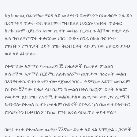
ከኳስ ውጪ በራሳቸው ሜዳ ላይ መቆየትን በመምረጥ በነጠቁበት ጊዜ ደጎ
በድንገተኛ ጥቃት ወደ ዋልያዎቹ ግብ ክልል ይደርሱ የነበሩት ጥቋቁር
ከዋክብቱም በጆርዳን አየው የርቀት ሙከራ ሲያደርጉ 41ኛው ደቂቃ ላይ
ሌላ ግብ ለማግኘት ተቃርበው ነበር። ቡድኑ በግራ በኩል በፍጥነት
የገባበትን የማጥቃት ሂደት ከግቡ ቅርብ ርቀት ላይ ያገኘው ሪቻርድ ያዶህ
ወደ ላይ ልኮታል።
የቀዳሚው አጋማሽ የመጨረሻ 15 ደቂቃዎች የጨዋታ ምልልስ
ሁለተኛው አጋማሽ ሲጀምር አልቀጠለም። ጨዋታው ከዕረፍት መልስ
በእንቅስቃሴ ፍጥነቱ ዝግ ብሎ የጀመረ ነበር። ቀዳሚው አደገኛ ሙከራም
የታየው 57ኛው ደቂቃ ላይ ሲሆን ሽመልስ በቀለ ከረጅም ርቀት አክርሮ
የመታው ኳስ በግቡ አግዳሚ ተመልሶበታል። ጨዋታው ወደ ጋና አጋማሽ
አዘንብሎ የቀጠለ ሲሆን ሁለቱም ቡድኖች በየተራ ኳስ በመያዝ የቁጥጥር
የበላይነትን ቢቀባበሉም የጠራ የግብ ዕድል ሳይፈጥሩ ቆይተዋል።
በዚህ ሁኔታ የቀጠለው ጨዋታ 72ኛው ደቂቃ ላይ ጎል አግኝቷል። ጋናዎች