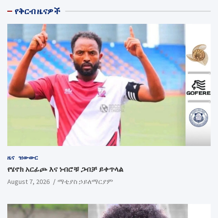
የቅርብ ዜናዎች
ዜና
ዝውውር
የሄኖክ አርፊጮ እና ነብሮቹ ጋብቻ ይቀጥላል
August 7, 2026
ማቲያስ ኃይለማርያም