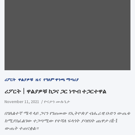
ሪፖርት
ዋልያዎቹ
ዜና
የዓለም ዋንጫ ማጣሪያ
ሪፖርት | ዋልያዎቹ ከጋና ጋር ነጥብ ተጋርተዋል
November 11, 2021
ዮናታን ሙሉጌታ
በገለልተኛ ሜዳ ላይ ጋናን የገጠመው የኢትዮጵያ ብሔራዊ ቡድን ውጤቱ
ከሚያስፈልገው ተጋጣሚው የተሻለ ፍላጎት ያሳየበት ጨዋታ በ1-1
ውጤት ተጠናቋል።