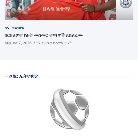
ዜና
ዝውውር
በርበሬዎቹ የፊት መስመር ተጫዋች አስፈረሙ
August 7, 2026
ማቲያስ ኃይለማርያም
ሶከር ኢትዮጵያ