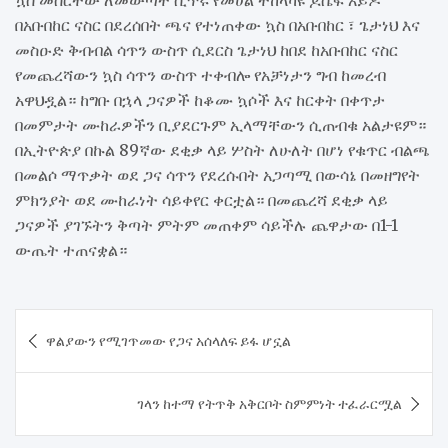
ኳስ መስርተው ለመውጣት ሲጥሩ የመሀል ተከላካዩ ጆሴፍ አይዶ
በአቡበከር ናስር በደረሰበት ጫና የተነጠቀው ኳስ በአቡበከር ፣ ጌታነህ እና
መስዑድ ቅብብል ሳጥን ውስጥ ሲደርስ ጌታነህ ከበደ ከአቡበከር ናስር
የመጨረሻውን ኳስ ሳጥን ውስጥ ተቀብሎ የአቻነታን ግብ ከመረብ
አዋህዷል። ከግቡ በኋላ ጋናዎች ከቆሙ ኳሶች እና ከርቀት በቀጥታ
በመምታት ሙከራዎችን ቢያደርጉም ኢላማቸውን ሲጠብቁ አልታዩም።
በኢትዮጵያ በኩል 89ኛው ደቂቃ ላይ ሦስት ለሁለት በሆነ የቁጥር ብልጫ
በመልሶ ማጥቃት ወደ ጋና ሳጥን የደረሱበት አጋጣሚ በውሳኔ በመዘግየት
ምክንያት ወደ ሙከራነት ሳይቀየር ቀርቷል። በመጨረሻ ደቂቃ ላይ
ጋናዎች ያገኙትን ቅጣት ምትም መጠቀም ሳይችሉ ጨዋታው በ1-1
ውጤት ተጠናቋል።
Post
ዋልያውን የሚገጥመው የጋና አሰላለፍ ይፋ ሆኗል
navigation
ገላን ከተማ የትጥቅ አቅርቦት ስምምነት ተፈራርሟል