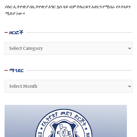
ሶከር ኢትዮጵያ በኢትዮጵያ እግር ኳስ ላይ ብቻ ትኩረቱን አድርጎ የሚሰራ የኦንላይን
ሚድያ ነው።
ዘርፎች
ዘርፎች
ማኅደር
ማኅደር