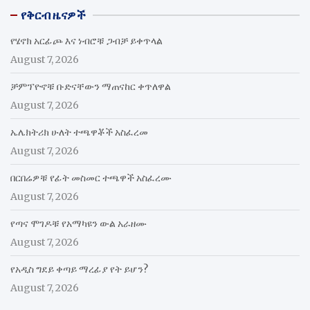
የቅርብ ዜናዎች
የሄኖክ አርፊጮ እና ነብሮቹ ጋብቻ ይቀጥላል
August 7, 2026
ቻምፕዮኖቹ ቡድናቸውን ማጠናከር ቀጥለዋል
August 7, 2026
ኤሌክትሪክ ሁለት ተጫዋቾች አስፈረመ
August 7, 2026
በርበሬዎቹ የፊት መስመር ተጫዋች አስፈረሙ
August 7, 2026
የጣና ሞገዶቹ የአማካዩን ውል አራዘሙ
August 7, 2026
የአዲስ ግደይ ቀጣይ ማረፊያ የት ይሆን?
August 7, 2026