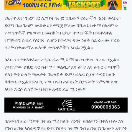
የኢትዮጵያ ፕሪምየር ሊግ የተሳትፎ ጊዜውን የፊታችን ዓርብ ወላይታ
ድቻን በመግጠም ውድድሩን የሚጀምረው ሻሸመኔ ከተማ በክረምቱ
የተጫዋቾች የዝውውር መስኮት በርካታ ተጫዋቾች በመቀላቀል
ዝግጅቱን ሲሰራ የሰነበተ ሲሆን በትላንትናው ዕለት ከፈረመው ያሬድ
ዳዊት በተጨማሪ ሌሎች ተጫዋቾችን አስፈርሟል።
ክለቡን የተቀላቀለው አዲሱ ፈራሚ አማካዩ ሀብታሙ ንጉሴ ሆኗል።
የቀድሞው የባህር ዳር ከተማ ፣ ወልዲያ እና ጅማ አባ ጅፋር ተጫዋች
ያለፉትን ሁለት ዓመታት በወላይታ ድቻ ካሳለፈ በኋላ ቀጣዩ ክለቡ
ሻሸመኔ ሆኗል። በአርሲ ነገሌ በግብ ጠባቂነት ሲጫወት የምናውቀው
አባቱ ጃርሶ ሌላኛው የቡድኑ አዲስ ፈራሚ ነው።
ከአዳዲስ ፈራሚዎቹ በተጨማሪ ክለቡ የረዳት አሰልጣኙ በቀለ ቡሎ እና
የግብ ጠባቂ አሰልጣኙ የቀድሞ የሀዋሳ ከተማ ግብ ጠባቂ የነበረውን አጥናፉ