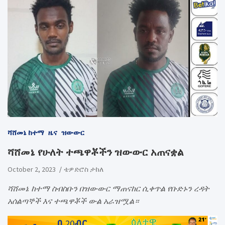
ሻሸመኔ ከተማ
ዜና
ዝውውር
ሻሸመኔ የሁለት ተጫዋቾችን ዝውውር አጠናቋል
October 2, 2023
ቴዎድሮስ ታከለ
ሻሸመኔ ከተማ ስብስቡን በዝውውር ማጠናከር ሲቀጥል የቡድኑን ረዳት
አሰልጣኞች እና ተጫዋቾች ውል አራዝሟል።