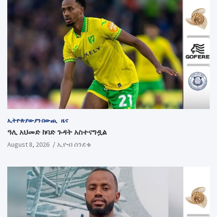
ኢትዮጵያውያን በውጪ
ዜና
ዓሊ አህመድ ከባድ ጉዳት አስተናግዷል
August 8, 2026
ኢዮብ ሰንደቁ