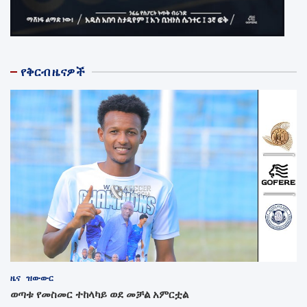
የቅርብ ዜናዎች
ዜና
ዝውውር
ወጣቱ የመስመር ተከላካይ ወደ መቻል አምርቷል