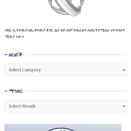
ሶከር ኢትዮጵያ በኢትዮጵያ እግር ኳስ ላይ ብቻ ትኩረቱን አድርጎ የሚሰራ የኦንላይን
ሚድያ ነው።
ዘርፎች
ዘርፎች
ማኅደር
ማኅደር