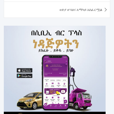
ሀድያ ሆሳዕና አማካይ አስፈርሟል