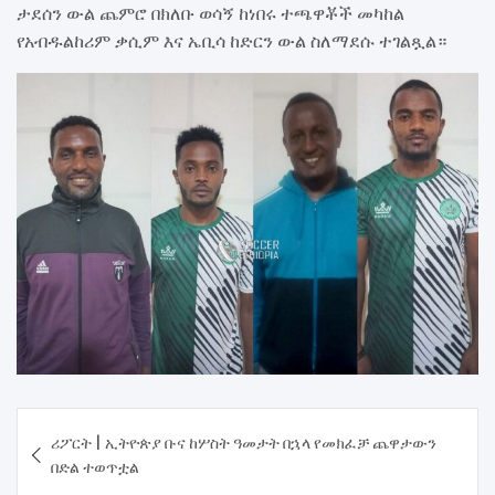
ታደሰን ውል ጨምሮ በክለቡ ወሳኝ ከነበሩ ተጫዋቾች መካከል
የአብዱልከሪም ቃሲም እና ኤቢሳ ከድርን ውል ስለማደሱ ተገልጿል።
Post
ሪፖርት | ኢትዮጵያ ቡና ከሦስት ዓመታት በኋላ የመክፈቻ ጨዋታውን
navigation
በድል ተወጥቷል