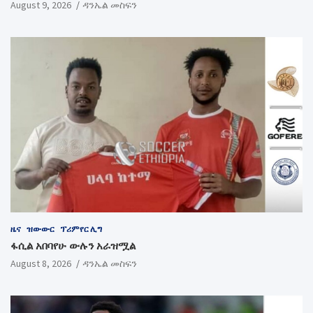
August 9, 2026
ዳንኤል መስፍን
ዜና
ዝውውር
ፕሪምየር ሊግ
ፋሲል አበባየሁ ውሉን አራዝሟል
August 8, 2026
ዳንኤል መስፍን