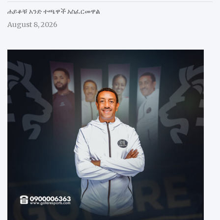
ሐይቆቹ አንድ ተጫዋች አስፈርመዋል
August 8, 2026