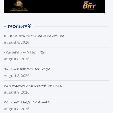
የቅርብ ዜናዎች
ወጣቱ የመስመር ተከላካይ ወደ መቻል አምርቷል
August 9, 2026
ፋሲል አበባየሁ ውሉን አራዝሟል
August 8, 2026
ዓሊ አህመድ ከባድ ጉዳት አስተናግዷል
August 8, 2026
ያሬድ መሐመድ በአዲስ አዳጊዎቹ ቤት ይቆያል
August 8, 2026
ፍሬው ሰለሞን አዲስ ክለብ ተቀላቀለ
August 8, 2026