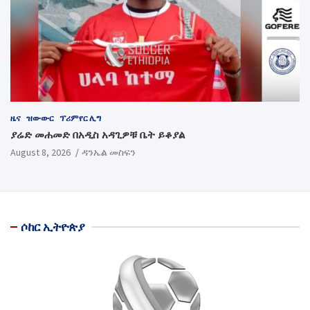
ዜና
ዝውውር
ፕሪምየር ሊግ
ያሬድ መሐመድ በአዲስ አዳጊዎቹ ቤት ይቆያል
August 8, 2026
ዳንኤል መስፍን
ሶከር ኢትዮጵያ