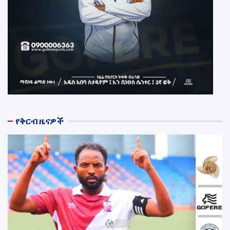
የቅርብ ዜናዎች