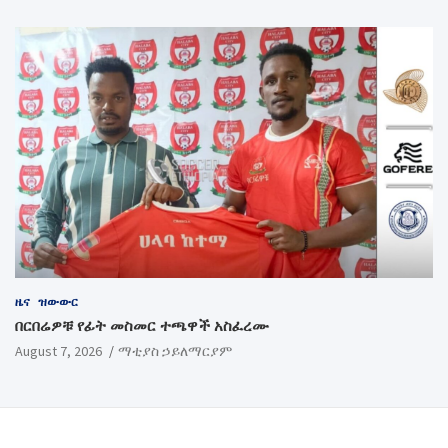
ዜና
ዝውውር
በርበሬዎቹ የፊት መስመር ተጫዋች አስፈረሙ
August 7, 2026
ማቲያስ ኃይለማርያም