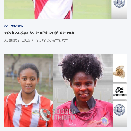
ዜና
ዝውውር
የሄኖክ አርፊጮ እና ነብሮቹ ጋብቻ ይቀጥላል
August 7, 2026
ማቲያስ ኃይለማርያም