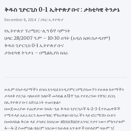
ቅዱስ ጊዮርጊስ 0-1 ኢትዮጵያ ቡና : ታክቲካዊ ትንታኔ
December 8, 2014
ሶከር ኢትዮጵያ
የኢትዮጵያ ኘሪሚየር-ሊግ 6ኛ ሳምንት
ህዳር 28/2007 ዓ.ም – 10፡30 ሰዓት (አዲስ አበባ ስታዲየም)
ቅዱስ ጊዮርጊስ 0-1 ኢትዮጵያ ቡና
ታክቲካዊ ትንታኔ – በሚልኪያስ አበራ
ሁሌም የስታዲየማችን ደባብ እንዲህ እንዲያምር በሚያስመኘን የሁለቱ ከተማችን
ታላላቅ የደጋፊ ባለሀብት ክለቦች መካከል ለ31ኛ ጊዜ የተደረገው የሸገር ደርቢ
በኢትዮጵያ ቡና አሸናፊነት ተጠናቋል፡፡
በመጀመሪያው የጨዋታው ክፍለ-ጊዜ ቅዱስ ጊዮርጊሶች 4-2-3-1 የተጨዋቾች
የሜዳ ላይ አደራደርን ለመተግበር ሞክረዋል፡፡ በነገራችን ላይ ፎርሜሽኑ ቡድን
በመከላከል ቅርጽ ላይ ያሳድር ከነበረው structure አንፃር የታየ ነው፡፡ ምክንያቱም
4—4-2 የመምሰል ባህሪም ነበረው፡፡ ከሁለቱ አጥቆዎች በተለይም ፍፁም ገ/