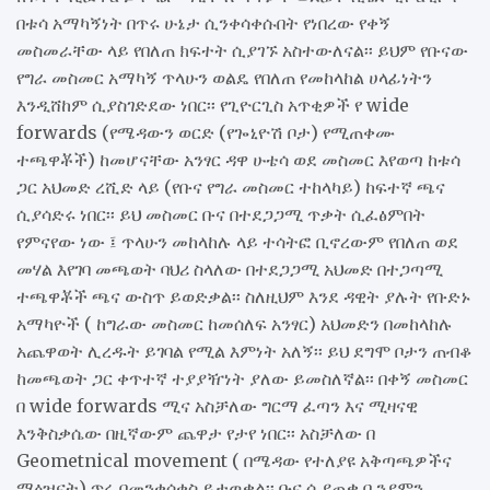
በቱሳ አማካኝነት በጥሩ ሁኔታ ሲንቀሳቀሱበት የነበረው የቀኝ
መስመራቸው ላይ የበለጠ ክፍተት ሲያገኙ አስተውለናል፡፡ ይህም የቡናው
የግራ መስመር አማካኝ ጥላሁን ወልዴ የበለጠ የመከላከል ሀላፊነትን
እንዲሸከም ሲያስገድደው ነበር፡፡ የጊዮርጊስ አጥቂዎች የ wide
forwards (የሜዳውን ወርድ (የጐኒዮሽ ቦታ) የሚጠቀሙ
ተጫዋቾች) ከመሆናቸው አንፃር ዳዋ ሁቴሳ ወደ መስመር እየወጣ ከቱሳ
ጋር አህመድ ረሺድ ላይ (የቡና የግራ መስመር ተከላካይ) ከፍተኛ ጫና
ሲያሳድሩ ነበር፡፡ ይህ መስመር ቡና በተደጋጋሚ ጥቃት ሲፈፅምበት
የምናየው ነው ፤ ጥላሁን መከላከሉ ላይ ተሳትፎ ቢኖረውም የበለጠ ወደ
መሃል እየገባ መጫወት ባህሪ ስላለው በተደጋጋሚ አህመድ በተጋጣሚ
ተጫዋቾች ጫና ውስጥ ይወድቃል፡፡ ስለዚህም እንደ ዳዊት ያሉት የቡድኑ
አማካዮች ( ከግራው መስመር ከመሰለፍ አንፃር) አህመድን በመከላከሉ
አጨዋወት ሊረዱት ይገባል የሚል እምነት አለኝ፡፡ ይህ ደግሞ ቦታን ጠብቆ
ከመጫወት ጋር ቀጥተኛ ተያያዥነት ያለው ይመስለኛል፡፡ በቀኝ መስመር
በ wide forwards ሚና አስቻለው ግርማ ፈጣን እና ሚዛናዊ
እንቅስቃሴው በዚኛውም ጨዋታ የታየ ነበር፡፡ አስቻለው በ
Geometnical movement ( በሜዳው የተለያዩ አቅጣጫዎችና
ማዕዝናት) ጥሩ በመንቀሳቀስ ይታወቃል፡፡ ቡና ሲያጠቃ ቢንያምን