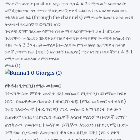
ማሪያም የጨዋታ position አኳያ ጊዮርጊስ 4-4-2 የሚጫወት አስመስሎት
አምሽቷል፡፡ ነገር ግን ተጫዋቹ በተጋጣሚ የቀኝ ፍልባክና ከጐኑ ባለው የመስመር
ተከላካይ መካከል (through the channels) የሚጫወት በመሆኑ እንደ መነሻ
4-2-3-1 የፈረሰኞቹ ፎሜሽን ነበር፡፡
ቡናዎቹ ደግሞ ባለፈው ሳምንት በዚሁ ሜዳ አርባምንጭን 3 ለ 1 ካሸነፈው
ቡድናቸው መስኡድን በቡድኑ አምበልና ተወዳጅ ተጫዋቻቸው ዳዊት እስጢፋኖስ
ተክተው 4-3-3ን ተጠቅመዋል፡፡ (በመሃለኛው የሜዳ ክፍል ከአማካይ ተከላካዩ
ጋቶች ፓኖም በግራ (ዳዊት) እና በቀኝ (ኤልያስ) ሚና አንፃር ቡናዎችም በ 4-5-1
የሚጫወቱ መስለው አምሽተዋል፡፡
ምስል (1)
የቅዱስ ጊዮርጊስ የግራ መስመር
በትናንትናው ምሽት ጨዋታ ይህ መስመር የጊዮርጊስ ደካማው ክፍል
ነበር፡፡ በጨዋታው በመጠኑ ከዘካርያስ ቱጁ (የግራ መስመር ተከላካይ)
በቀር በእውነተኛ (ተፈጥሮዊ) የግራ መስመር አማካይነት ቦታውን
ሲጠቀም የነበረ የጊዮርጊስ ተጨዋች አላስተዋልንም፡፡ ቡናዎች ደግሞ
ጠንካራው የመስመር ክፍላቸው ይኼኛው እንደሆነ በተደጋጋሚ ቡድኑ
በሜዳው ሲጫወት ለመታዘብ ችለናል፡፡ ዴቪድ በሻህ (የቡና የቀኝ