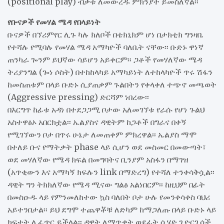
(positional play) ብቃቱ ለመውረዱ ምክንያት ይመስለኛል፡፡
የቡናዎች የመሃል ሜዳ የበላይነት
ቡናዎች በኘሪምየር ሊጉ ካሉ ክለቦች በቴክኒክም ሆነ በታክቲክ ግንዛቤ
የተሻሉ የሚባሉ የመሃል ሜዳ አማካዮች ባለቤት ናቸው፡፡ ቡድኑ ዋነኛ
ጠንካራ ጐንም ይህኛው ሳይሆን አይቀርም፡፡ ጋቶች የመሃለኛው ሜዳ
ትሪያንግል (ጐነ ሶስት) በተከከላካይ አማካይነት ለተከላካዮች ጥሩ ሽፋን
ከመስጠቱም በላይ ቡድኑ ሲያጠቃም ጉልበትን የቀላቀለ ተጭኖ መጫወት
(Aggressive pressing) ድርሻም ነበረው፡፡
በእርግጥ ከፊቱ አዳነ በተደጋጋሚ ቦታው አለመገኘቱ የራሱ የሆነ ጉልህ
አስተዋፅኦ አበርክቷል፡፡ ኤልያስና ዳዊትም ከጋቶች በግራና በቀኝ
የሚገኘውን ቦታ በጥሩ ሁኔታ ለመጠቀም ምክረዋል፡፡ ኤልያስ ማሞ
በተለይ ቡና የማትቃት phase ላይ ሲሆን ወደ መስመር በመውጣት፣
ወደ መሃለኛው የሜዳ ክፍል በመግባትና ቢንያም አስፋን በማገዝ
(አጥቂውን እና አማካኝ ክፍሉን link በማድረግ) የተሻለ ተንቀሳቅሷል፡፡
ዳዊት ግን ትክክለኛው የሜዳ ሚናው ግልፅ አልነበርም፡፡ ከዚህም በፊት
በመስዑዱ ላይ የምንመለከተው ኳስ ባለበት ቦታ ሁሉ የመንቀሳቀስ ባህሪ
አይተንበታል፡፡ ይህ ደግሞ ተጨዋቾቹ ለድካም ከማጋለጡ በላይ ቡድኑ ላይ
ክፍተት ሊፈጥር ይችላል፡፡ ዳዊት ለማጥቃት ወደፊት ሲሄድ ጊዮርጊሶች