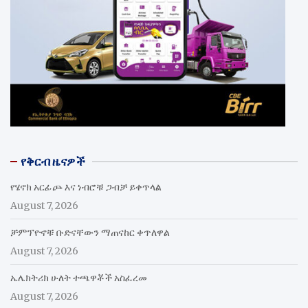
የቅርብ ዜናዎች
የሄኖክ አርፊጮ እና ነብሮቹ ጋብቻ ይቀጥላል
August 7, 2026
ቻምፕዮኖቹ ቡድናቸውን ማጠናከር ቀጥለዋል
August 7, 2026
ኤሌክትሪክ ሁለት ተጫዋቾች አስፈረመ
August 7, 2026