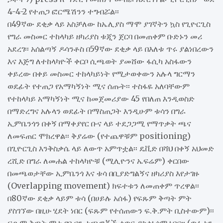
4-4-2 የተጠጋ ፎርሜሽንን ተግብሯል፡፡
በ49ኛው ደቂቃ ላይ አስቻለው ከኤሊያስ ማሞ ያገኛትን ኳስ የጊዮርጊስ
የግራ መስመር ተከላካይ ዘካሪያስ ቱጂን ጀርባ በመጠቀም ቡድኑን መሪ
አደረገ፡፡ አሰልጣኝ ዶሳንቶስ በ59ኛው ደቂቃ ላይ በእለቱ ጥሩ ያልነበረውን
እና እጅግ ለተከላካዮች ቀርቦ ሲጫወት ያመሸው ፋሲካ አስፋውን
ቀይረው በቀይ መስመር ተከላካይነት የሚታወቀውን አሉላ ግርማን
ወደፊት የተጠጋ የአማካኝነት ሚና ሰጡት፡፡ ተስፋዬ አለባቸውም
የተከላካይ አማካኝነት ሚና ከመጀመሪያው 45 የበለጠ እንዲወስድ
በማድረግና አሉላን ወደፊት በማስጠጋት እንዲሁም ቱሳን በግራ
ኢምቤንጎን በቀኝ በማቀያየር ቡና ላይ ተደጋጋሚ የማጥቃት ጫና
ለመፍጠር ሞክረዋል፡፡ ቅያሬው (የተጨዋቹም positioning)
በጊዮርጊስ እንቅስቃሴ ላይ ለውጥ አምጥቷል፡፡ ዴቪድ በሻህ በቀኝ አህመድ
ረሺድ በግራ ለመሐል ተከላካዮቹ (ሚሊዮንና ኤፍሬም) ቀርበው
በመጫወታቸው ኢምቤንጎ እና ቱሳ በቢያድግልኝና ዘካሪያስ እየታገዙ
(Overlapping movement) ክፍተቱን ለመጠቀም ጥረዋል፡፡
በ80ኛው ደቂቃ ላይም ቱሳ (በሀይሉ አሰፋ) የፍጹም ቅጣት ምት
ያስገኘው በዚሁ ሂደት ነበር (ፍጹም የተሰጠውን ፍ.ቅ.ምት ቢስተውም)፡፡
ፍጹም ቅጣት ምቱ የቡናን ተጫዋቾች ቁጥር ያስቀነሰም ነበር፡፡ (ጥፋቱን