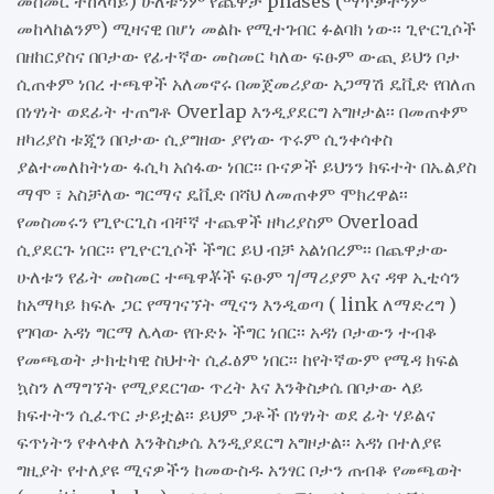
መስመር ተከላካይ) ሁለቱንም የጨዋታ phases (ማጥቃትንም
መከላከልንም) ሚዛናዊ በሆነ መልኩ የሚተገብር ፉልባክ ነው፡፡ ጊዮርጊሶች
በዘከርያስና በቦታው የፊተኛው መስመር ካለው ፍፁም ውጪ ይህን ቦታ
ሲጠቀም ነበረ ተጫዋች አለመኖሩ በመጀመሪያው አጋማሽ ዴቪድ የበለጠ
በነፃነት ወደፊት ተጠግቶ Overlap እንዲያደርግ አግዞታል፡፡ በመጠቀም
ዘካሪያስ ቱጂን በቦታው ሲያግዘው ያየነው ጥሩም ሲንቀሳቀስ
ያልተመለከትነው ፋሲካ አሰፋው ነበር፡፡ ቡናዎች ይህንን ክፍተት በኤልያስ
ማሞ ፣ አስቻለው ግርማና ዴቪድ በሻህ ለመጠቀም ሞክረዋል፡፡
የመስመሩን የጊዮርጊስ ብቸኛ ተጨዋች ዘካሪያስም Overload
ሲያደርጉ ነበር፡፡ የጊዮርጊሶች ችግር ይህ ብቻ አልነበረም፡፡ በጨዋታው
ሁለቱን የፊት መስመር ተጫዋቾች ፍፁም ገ/ማሪያም እና ዳዋ ኢቲሳን
ከአማካይ ክፍሉ ጋር የማገናኘት ሚናን እንዲወጣ ( link ለማድረግ )
የገባው አዳነ ግርማ ሌላው የቡድኑ ችግር ነበር፡፡ አዳነ ቦታውን ተብቆ
የመጫወት ታክቲካዊ ስህተት ሲፈፅም ነበር፡፡ ከየትኛውም የሜዳ ክፍል
ኳስን ለማግኘት የሚያደርገው ጥረት እና እንቅስቃሴ በቦታው ላይ
ክፍተትን ሲፈጥር ታይቷል፡፡ ይህም ጋቶች በነፃነት ወደ ፊት ሃይልና
ፍጥነትን የቀላቀለ እንቅስቃሴ እንዲያደርግ አግዞታል፡፡ አዳነ በተለያዩ
ግዚያት የተለያዩ ሚናዎችን ከመውስዱ አንፃር ቦታን ጠብቆ የመጫወት