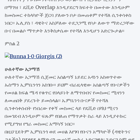
በማገዝ ፣ ዴቪድ Overlap እንዲያደርግ ክፍተት በመተው እንዲሁም
ከመስመር ተከላካዮች ጀርባ ያለውን ቦታ በመጠቀም የተሻለ ሲንቀሳቀስ
ነበር፡፡ ኤሊያስ ፣ ዳዊትና አስቻለው ተደጋጋሚ የቦታ ለውጥ ማድረጋቸው
ቡና በመልሶ ማጥቃት እንቅስቃሴው የተሻለ እንዲሆን አድርጐታል፡፡
ምስል 2
ሁለተኛው አጋማሽ
ሁለተኛው አጋማሽ ሲጀመር አሰልጣኝ ኔይደር አዳነን አስወጥተው
ኡስማን ኢምቤንጎን አስገቡ፡፡ ይህም ብራዚላዊው አሰልጣኝ የቡናዎችን
የመሀል ክፍል ሜዳ የቁጥር የበላይነት ለማጥበብና የመስመር ሚዛንን
ለመጠበቅ ያደረጉት ይመስላል፡፡ ኤምቤንጎ ቡናዎች የተሻለ
ሲንቀሳቀሱበት የነበረው የቀኝ መስመር ላይ የዴቪድ በሻህ ሚናን
በመገደብ እንዲሁም ፍጹም የበለጠ የማጥቃት ስራ ላይ እንዲያተኩር
የሚያግዝ የግራ መስመር አማካኝ ነበር፡፡
በዚህ ሂደትም ኢምቤንጎ ወደ መሀል እየገባ የቡናን አማካዮች (ዳዊትንና
ጋቶችን) press ለማድረግ መጠነኛ ሙከራ አድርገዋል፡ ጊዮርጊስም ወደ