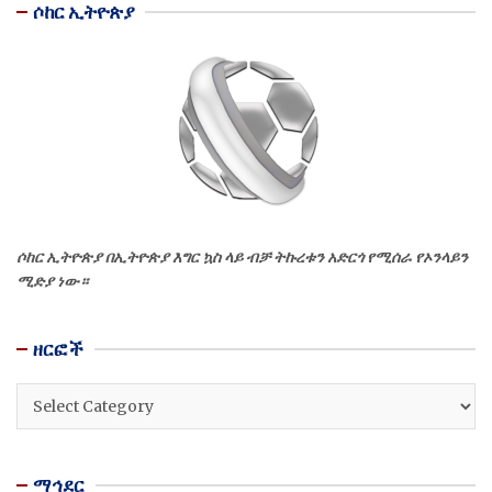
ሶከር ኢትዮጵያ
ሶከር ኢትዮጵያ በኢትዮጵያ እግር ኳስ ላይ ብቻ ትኩረቱን አድርጎ የሚሰራ የኦንላይን
ሚድያ ነው።
ዘርፎች
ዘርፎች
ማኅደር