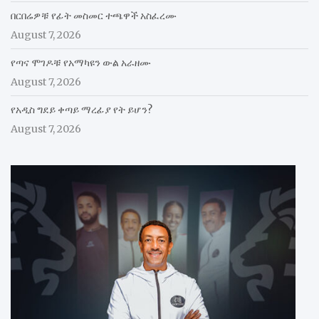
በርበሬዎቹ የፊት መስመር ተጫዋች አስፈረሙ
August 7, 2026
የጣና ሞገዶቹ የአማካዩን ውል አራዘሙ
August 7, 2026
የአዲስ ግደይ ቀጣይ ማረፊያ የት ይሆን?
August 7, 2026