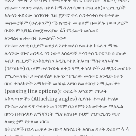
የሰራው ጥላሁን ወልዴ በቀይ ከሜዳ እንዲወጣ ተደርጓል)፡፡ ጊዮርጊሶች
አሉላን ቀይረው ካስገባበት ጊዜ ጀምሮ ጥሩ ሲንቀሳቀስ የተስተዋው
መስመሮቹም (ሁለቱንም) ሚዛናዊነት መጠቀም በመቻሉ ነው፡፡ ይህም
ቡድኑ ምንያህል በመጀመሪያው 45 የግራውን መስመር
እንዳልተጠቀመበት አመልካች ነው፡፡
የቡናው አጥቂ ቢኒያም ወደኋላ እየተመለሰ የመሐል ክፍሉን ማገዙ
ሌላኘው የቡና ጠንካራ ጎን ነው፡፡ አሰልጣኝ ዶሳንቶስ ጊዮርጊስ ሲያጠቃ
ፋሲካ የቢኒያም እንቅስቃሴን እዲከታተል ትእዛዝ ማስተላለፋቸው
(በምልክት) ቢኒያም ሁለገብነቱ ለተጋጣሚ ተከላካዮች አስቸጋሪ መሆኑን
የሚያመለክት ይመስለኛል፡፡ አሉላም በግራው መስመር እንዲሁ በቀኙ
በስር ተከላካዮች አማካዮች መካከል እየገባ የመቀባበያ አማራጮችን
(passing line options)፣ ወደፊት እየሄደም የጥቃት
አቅጣጫዎችን (Attacking angles) ሲያሰፋ ተመልክተናል፡፡
የቡናው አሰልጣኝ ጥላሁን መንገሻም ቢኒያምን አስወጥተው ሚካኤል
በየነን በተከላካይ አማካኝነት ሚና አስገቡ፡፡ ይህም የጊዮርጊስን ጫና
ለመቋቋም የታለመ ነበር፡፡
ከቅያሪዎች በኋላ ጨዋታው በቡና አሸናፊነት እስኪጠናቀቅ ድረስም 4-4-