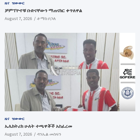
ዜና
ዝውውር
ቻምፕዮኖቹ ቡድናቸውን ማጠናከር ቀጥለዋል
August 7, 2026
ቶማስ ቦጋለ
ዜና
ዝውውር
ኤሌክትሪክ ሁለት ተጫዋቾች አስፈረመ
August 7, 2026
ዳንኤል መስፍን