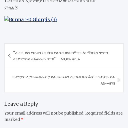
1 ፎርሜሽን ኢትዮጵያ ቡና የተገበረው ፎርሜሽን ነበር፡፡
ምስል 3
Post
“አሁን ባለን የቡድን ስብስብ የሊጉን ወይንም የጥሎ ማለፉን ዋንጫ
navigation
እንደምናነሳ አልጠራጠርም።” – አቢኮዬ ሻኪሩ
ፕሪሚየር ሊግ ፡ መብራት ኃይል መሪነቱን ሲረከብ ቡና 4ኛ ተከታታይ ድል
አስመዘገበ
Leave a Reply
Your email address will not be published.
Required fields are
marked
*