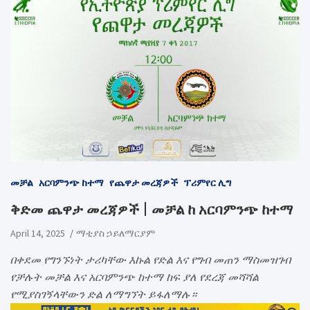
መቻል
አርባምንጭ ከተማ
የጨዋታ መረጃዎች
ፕሪምየር ሊግ
ቅድመ ጨዋታ መረጃዎች | መቻል ከ አርባምንጭ ከተማ
April 14, 2025
ማቲያስ ኃይለማርያም
በቀደመ የግንኙነት ታሪካቸው እኩል የድል እና የግብ መጠን ማስመዝገብ
የቻሉት መቻል እና አርባምንጭ ከተማ ከፍ ያለ የደረጃ መሻሻል
የሚያስገኝላቸውን ድል ለማግኘት ይፋለማሉ።