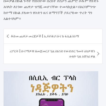
በመቻል በኩል ጉዳት የሰነበተው በረከት ደስታን ጨምሮ ሁሉም የቡድኑ
አባላት ለነገው ጨዋታ ዝግጁ መሆናቸው ተመላክቷል። በአርባምንጭ
ከተማ በኩል ያለውን የቡድን ዜና ለማግኘች ያደረግነው ጥረት ግን
አልተሳካም።
Post
ቅድመ ጨዋታ መረጃዎች | ኢትዮጵያ ቡና ከ ፋሲል ከነማ
navigation
ሪፖርት | ቡናማዎቹ ለመጀመርያ ጊዜ በአንድ የውድድር ዓመት ዐፄዎቹን
ሁለት ጊዜ አሸንፈዋል