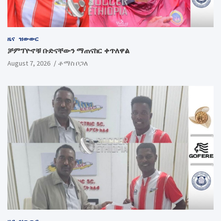
ዜና
ዝውውር
ቻምፕዮኖቹ ቡድናቸውን ማጠናከር ቀጥለዋል
August 7, 2026
ቶማስ ቦጋለ