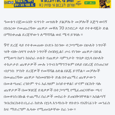
ዓመቱን በጀመሩበት ፍጥነት መዝለቅ ያልቻሉት መቻሎች እጅግ ወሳኝ
በነበረው የመጨረሻው ጨዋታ መቐለ 70 እንደርታ ላይ የተቀዳጁት ድል
በማስቀጠል ደረጃቸውን ለማሻሻል ወደ ሜዳ ይገባሉ።
9ኛ ደረጃ ላይ የተቀመጠው ቡድኑ ከነገው ተጋጣሚው በሁለት ነጥቦች
ዝቅ ብሎ ሰላሣ ሁለት ነጥቦች ሰብስቧል፤ ጦሩ የነገው ጨዋታ በድል
የሚወጣ ከሆነ ከአስራ ሁለት የጨዋታ ሳምንታት ጥበቃ በኋላ በሁለት
ተከታታይ ጨዋታዎች ሙሉ ነጥብ ከማግኘቱም በላይ በደረጃ ሰንጠረዡ
ብያንስ ሦስት ደረጃዎች የመሻሻል ዕድል በእጁ ይገኛል። መቻሎች
በመጨረሻው ጨዋታ ካሰመዘገቡት ድል በተጨማሪ ጨዋታውን
በመቆጣጠር ረገድም ጥሩ አፈፃፀም አሳይተዋል፤ ሆኖም በርከት ባሉ
ጨዋታዎች በመገባደጃ ደቂቃዎች በተጋጣሚ የሚፈጠርባቸው ጫና
በመቀነስ በኩል ተጨማሪ ስራዎች መስራት ይጠበቅባቸዋል። አሰልጣኝ
ገብረክርስቶስ ቢራራ ከድሉ በኋላ እንዳነሱት የቡድኑ የአሸናፊነት መንፈስ
ከፍ ማድረግም ሌላው የሚጠብቃቸው ስራ ነው።