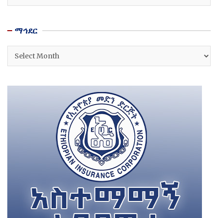
ማኅደር
ማኅደር