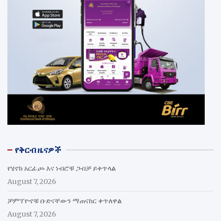
የቅርብ ዜናዎች
የሄኖክ አርፊጮ እና ነብሮቹ ጋብቻ ይቀጥላል
August 7, 2026
ቻምፕዮኖቹ ቡድናቸውን ማጠናከር ቀጥለዋል
August 7, 2026