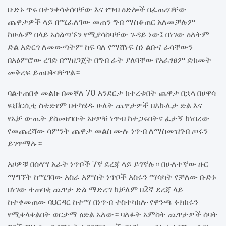
ቡድኑ ጥሩ በተንቀሳቀሰባቸው እና የግብ ዕድሎች በፈጠረባቸው
ጨዋታዎች ላይ በሚፈለገው መጠን ግብ ማስቆጠር አለመቻሉም
ከሁሉም በላይ አሰልጣኙን የሚያሳስባቸው ጉዳይ ነው፤ በነገው ዕለትም
ድል አድርጎ ለመውጣትም ከፍ ባለ የማሸነፍ ስነ ልቡና ራሳቸውን
በአዕምሮው ረገድ በማዘጋጀት በግብ ፊት ያለባቸው የአፈፃፀም ድክመት
መቅረፍ ይጠበቅባቸዋል።
ባልተጠበቀ መልኩ በመቐለ 70 እንደርታ ከተረቱበት ጨዋታ በኋላ በሀዋሳ
ዩኒቨርሲቲ ስቴድየም በተካሄዱ ሁለት ጨዋታዎች በእኩሌታ ድል እና
የአቻ ውጤት ያስመዘገቡት አዞዎቹ ነጥብ ከተጋሩበትና ፈታኝ ከነበረው
የመጨረሻው ሳምንት ጨዋታ መልስ ሙሉ ነጥብ ለማስመዝገብ ጦሩን
ይገጥማሉ።
አዞዎቹ በሰላሣ አራት ነጥቦች 7ኛ ደረጃ ላይ ይገኛሉ። በሁለተኛው ዙር
ማግኘት ከሚገባው አስራ አምስት ነጥቦች አስሩን ማሳካት የቻለው ቡድኑ
በነገው ተጠባቂ ጨዋታ ድል ማድረግ ከቻለም በ2ኛ ደረጃ ላይ
ከተቀመጠው ባህርዳር ከተማ በነጥብ ተስተካክሎ የዋንጫ ፉክክሩን
የሚቀላቀልበት ወርቃማ ዕድል አለው። ባለፉት አምስት ጨዋታዎች ሰባት