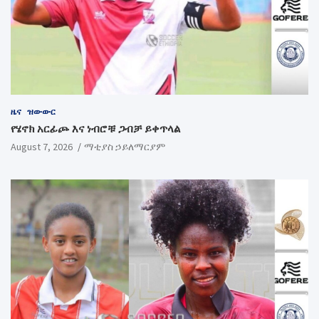
ዜና
ዝውውር
የሄኖክ አርፊጮ እና ነብሮቹ ጋብቻ ይቀጥላል
August 7, 2026
ማቲያስ ኃይለማርያም