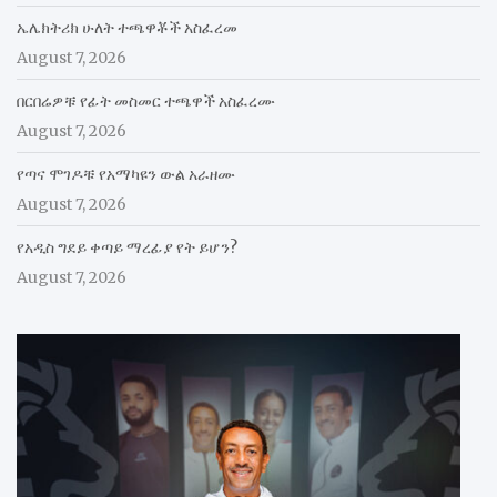
ኤሌክትሪክ ሁለት ተጫዋቾች አስፈረመ
August 7, 2026
በርበሬዎቹ የፊት መስመር ተጫዋች አስፈረሙ
August 7, 2026
የጣና ሞገዶቹ የአማካዩን ውል አራዘሙ
August 7, 2026
የአዲስ ግደይ ቀጣይ ማረፊያ የት ይሆን?
August 7, 2026