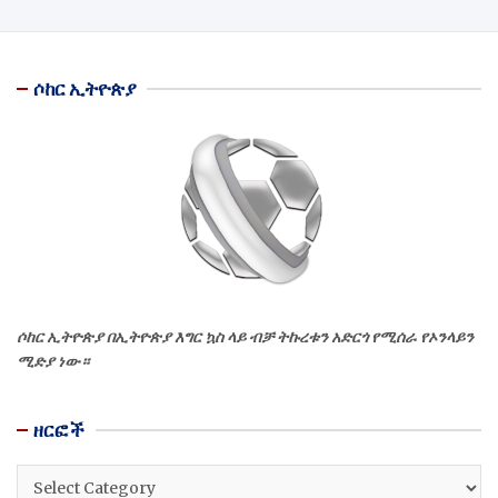
ሶከር ኢትዮጵያ
ሶከር ኢትዮጵያ በኢትዮጵያ እግር ኳስ ላይ ብቻ ትኩረቱን አድርጎ የሚሰራ የኦንላይን
ሚድያ ነው።
ዘርፎች
ዘርፎች