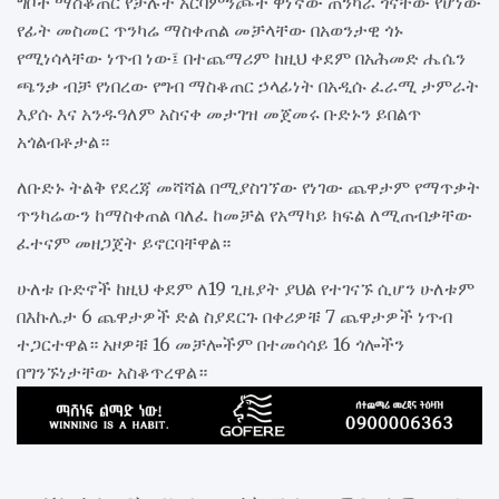
ግቦች ማስቆጠር የቻሉት አርባምንጮች ዋነኛው ጠንካራ ጎናቸው የሆነው
የፊት መስመር ጥንካሬ ማስቀጠል መቻላቸው በአወንታዊ ጎኑ
የሚነሳላቸው ነጥብ ነው፤ በተጨማሪም ከዚህ ቀደም በአሕመድ ሔሴን
ጫንቃ ብቻ የነበረው የግብ ማስቆጠር ኃላፊነት በአዲሱ ፈራሚ ታምራት
እያሱ እና አንዱዓለም አስናቀ መታገዝ መጀመሩ ቡድኑን ይበልጥ
አጎልብቶታል።
ለቡድኑ ትልቅ የደረጃ መሻሻል በሚያስገኘው የነገው ጨዋታም የማጥቃት
ጥንካሬውን ከማስቀጠል ባለፈ ከመቻል የአማካይ ክፍል ለሚጠብቃቸው
ፈተናም መዘጋጀት ይኖርባቸዋል።
ሁለቱ ቡድኖች ከዚህ ቀደም ለ19 ጊዜያት ያህል የተገናኙ ሲሆን ሁለቱም
በእኩሌታ 6 ጨዋታዎች ድል ስያደርጉ በቀሪዎቹ 7 ጨዋታዎች ነጥብ
ተጋርተዋል። አዞዎቹ 16 መቻሎችም በተመሳሳይ 16 ጎሎችን
በግንኙነታቸው አስቆጥረዋል።