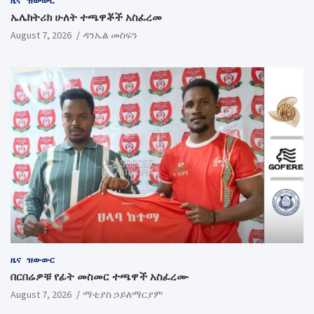
ዜና
ዝውውር
ኤሌክትሪክ ሁለት ተጫዋቾች አስፈረመ
August 7, 2026
ዳንኤል መስፍን
ዜና
ዝውውር
በርበሬዎቹ የፊት መስመር ተጫዋች አስፈረሙ
August 7, 2026
ማቲያስ ኃይለማርያም