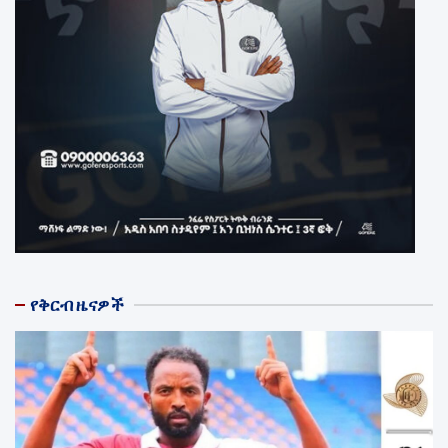
የቅርብ ዜናዎች