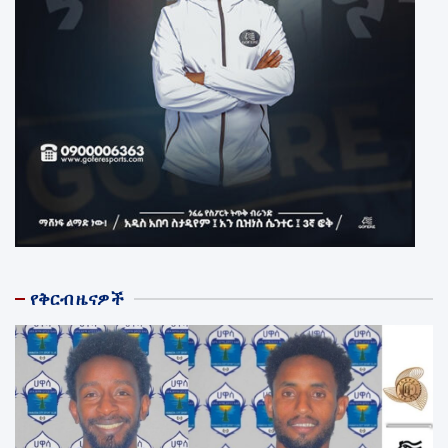
የቅርብ ዜናዎች