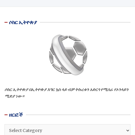
ሶከር ኢትዮጵያ
ሶከር ኢትዮጵያ በኢትዮጵያ እግር ኳስ ላይ ብቻ ትኩረቱን አድርጎ የሚሰራ የኦንላይን
ሚድያ ነው።
ዘርፎች
ዘርፎች