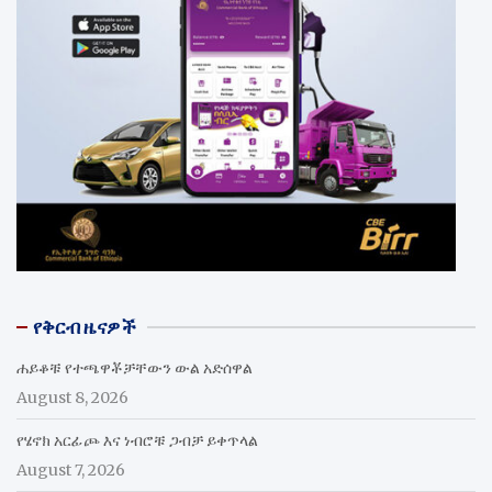
የቅርብ ዜናዎች
ሐይቆቹ የተጫዋቾቻቸውን ውል አድሰዋል
August 8, 2026
የሄኖክ አርፊጮ እና ነብሮቹ ጋብቻ ይቀጥላል
August 7, 2026