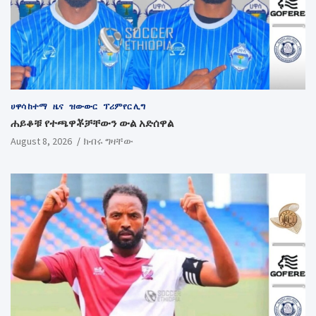
ሀዋሳ ከተማ
ዜና
ዝውውር
ፕሪምየር ሊግ
ሐይቆቹ የተጫዋቾቻቸውን ውል አድሰዋል
August 8, 2026
ክብሩ ግዛቸው