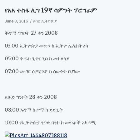
የአአ ተስፋ ሊግ 19ኛ ሳምንት ፕሮግራም
June 3, 2016
ሶከር ኢትዮጵያ
ቅዳሜ ግንቦት 27 ቀን 2008
03:00 ኢትዮጵያ መድን ከ ኢትዮ ኤሌክትሪክ
05:00 ቅዱስ ጊዮርጊስ ከ መከላከያ
07:00 ሙገር ሲሚንቶ ከ ሰውነት ቢሻው
እሁድ ግንቦት 28 ቀን 2008
08:00 አዳማ ከተማ ከ ደደቢት
10:00 የኢትዮጵያ ንግድ ባንክ ከ ወጣቶች አካዳሚ