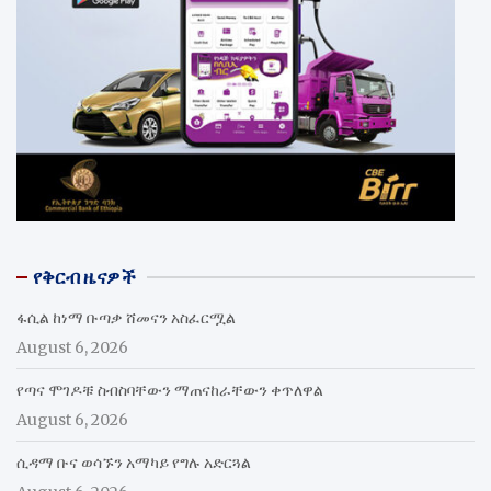
የቅርብ ዜናዎች
ፋሲል ከነማ ቡጣቃ ሸመናን አስፈርሟል
August 6, 2026
የጣና ሞገዶቹ ስብስባቸውን ማጠናከራቸውን ቀጥለዋል
August 6, 2026
ሲዳማ ቡና ወሳኙን አማካይ የግሉ አድርጓል