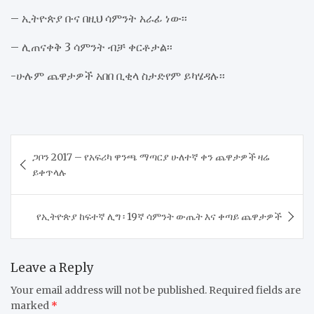
– ኢትዮጵያ ቡና በዚህ ሳምንት አራፊ ነው፡፡
– ሊጠናቀቅ 3 ሳምንት ብቻ ቀርቶታል፡፡
-ሁሉም ጨዋታዎች አበበ ቢቂላ ስታድየም ይካሄዳሉ፡፡
Post
ጋቦን 2017 – የአፍሪካ ዋንጫ ማጣርያ ሁለተኛ ቀን ጨዋታዎች ዛሬ
navigation
ይቀጥላሉ
የኢትዮጵያ ከፍተኛ ሊግ ፡ 19ኛ ሳምንት ውጤት እና ቀጣይ ጨዋታዎች
Leave a Reply
Your email address will not be published.
Required fields are
marked
*