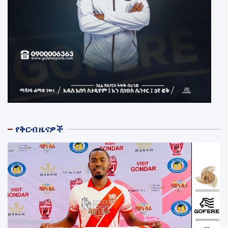
የቅርብ ዜናዎች