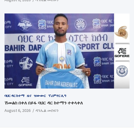
ባህር ዳር ከተማ
ዜና
ዝውውር
ፕሪምየር ሊግ
ሽመልስ በቀለ በይፋ ባህር ዳር ከተማን ተቀላቀለ
August 6, 2026
ዳንኤል መስፍን