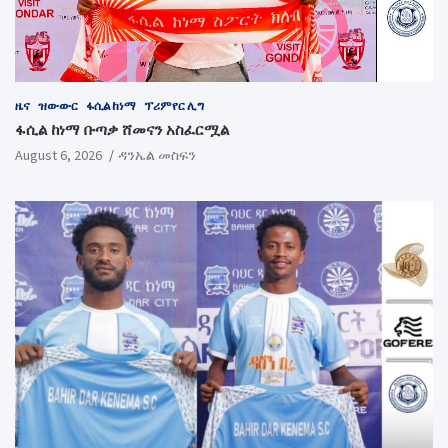
ዜና
ዝውውር
ፋሲል ከነማ
ፕሪምየር ሊግ
ፋሲል ከነማ ቡጣቃ ሸመናን አስፈርሟል
August 6, 2026
ዳንኤል መስፍን