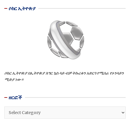
ሶከር ኢትዮጵያ
ሶከር ኢትዮጵያ በኢትዮጵያ እግር ኳስ ላይ ብቻ ትኩረቱን አድርጎ የሚሰራ የኦንላይን
ሚድያ ነው።
ዘርፎች
ዘርፎች