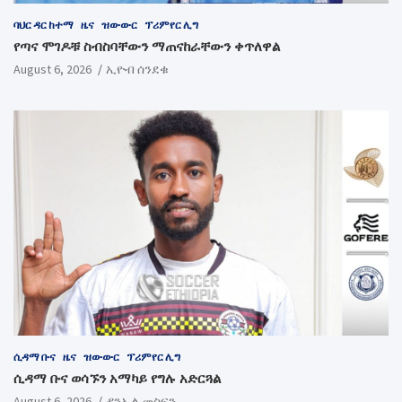
ባህር ዳር ከተማ
ዜና
ዝውውር
ፕሪምየር ሊግ
የጣና ሞገዶቹ ስብስባቸውን ማጠናከራቸውን ቀጥለዋል
August 6, 2026
ኢዮብ ሰንደቁ
ሲዳማ ቡና
ዜና
ዝውውር
ፕሪምየር ሊግ
ሲዳማ ቡና ወሳኙን አማካይ የግሉ አድርጓል
August 6, 2026
ዳንኤል መስፍን