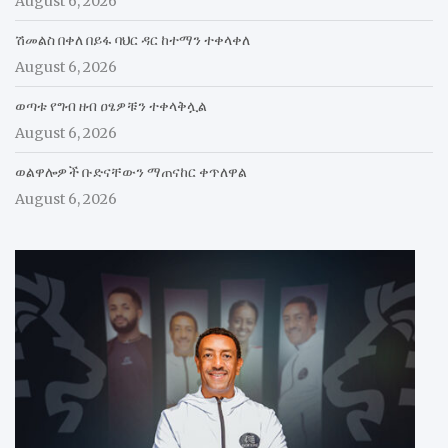
August 6, 2026
ሽመልስ በቀለ በይፋ ባህር ዳር ከተማን ተቀላቀለ
August 6, 2026
ወጣቱ የግብ ዘብ ዐፄዎቹን ተቀላቅሏል
August 6, 2026
ወልዋሎዎች ቡድናቸውን ማጠናከር ቀጥለዋል
August 6, 2026