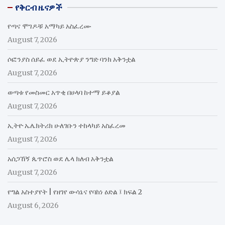
የቅርብ ዜናዎች
የጣና ሞገዶቹ አማካይ አስፈረሙ
August 7, 2026
ሶፎንያስ ሰይፈ ወደ ኢትዮጵያ ንግድ ባንክ አቅንቷል
August 7, 2026
ወጣቱ የመስመር አጥቂ በሀላባ ከተማ ይቆያል
August 7, 2026
ኢትዮ ኤሌክትሪክ ሁለገቡን ተከላካይ አስፈረመ
August 7, 2026
አሰጋኸኝ ጴጥሮስ ወደ ሌላ ክለብ አቅንቷል
August 7, 2026
የግል አስተያየት | የዘገየ ውሳኔና የባከነ ዕድል ፤ ክፍል 2
August 6, 2026