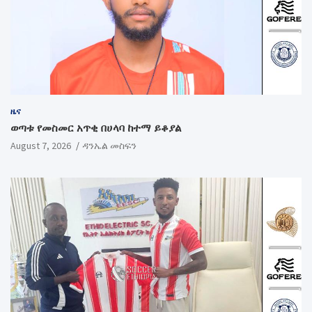
ዜና
ወጣቱ የመስመር አጥቂ በሀላባ ከተማ ይቆያል
August 7, 2026
ዳንኤል መስፍን