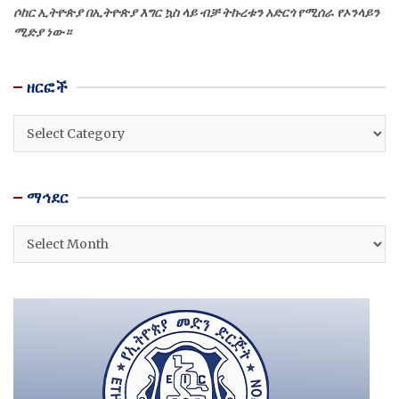
ሶከር ኢትዮጵያ በኢትዮጵያ እግር ኳስ ላይ ብቻ ትኩረቱን አድርጎ የሚሰራ የኦንላይን
ሚድያ ነው።
ዘርፎች
ዘርፎች
ማኅደር
ማኅደር