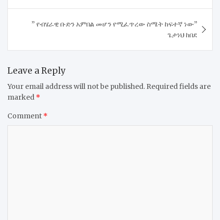
” የብሄራዊ ቡድን አምበል መሆን የሚፈጥረው ስሜት ከፍተኛ ነው”
ጌታነህ ከበደ
Leave a Reply
Your email address will not be published.
Required fields are
marked
*
Comment
*