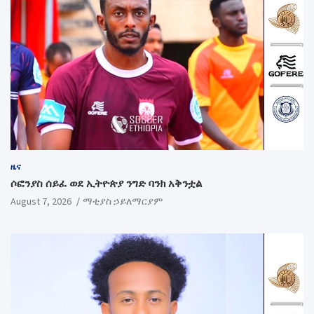
ዜና
ሶፎንያስ ሰይፈ ወደ ኢትዮጵያ ንግድ ባንክ አቅንቷል
August 7, 2026
ማቲያስ ኃይለማርያም