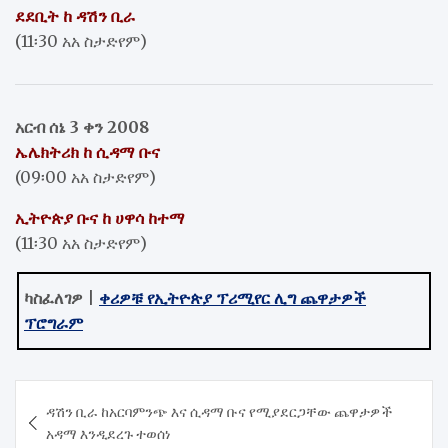
ደደቢት ከ ዳሽን ቢራ
(11፡30 አአ ስታድየም)
አርብ ሰኔ 3 ቀን 2008
ኤሌክትሪክ ከ ሲዳማ ቡና
(09፡00 አአ ስታድየም)
ኢትዮጵያ ቡና ከ ሀዋሳ ከተማ
(11፡30 አአ ስታድየም)
ካስፈለገዎ
|
ቀሪዎቹ የኢትዮጵያ ፕሪሚየር ሊግ ጨዋታዎች
ፕሮግራም
Post
ዳሽን ቢራ ከአርባምንጭ እና ሲዳማ ቡና የሚያደርጋቸው ጨዋታዎች
navigation
አዳማ እንዲደረጉ ተወሰነ