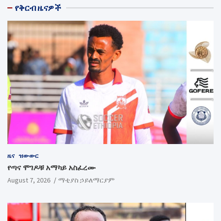
የቅርብ ዜናዎች
ዜና
ዝውውር
የጣና ሞገዶቹ አማካይ አስፈረሙ
August 7, 2026
ማቲያስ ኃይለማርያም