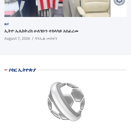
ዜና
ኢትዮ ኤሌክትሪክ ሁለገቡን ተከላካይ አስፈረመ
August 7, 2026
ዳንኤል መስፍን
ሶከር ኢትዮጵያ