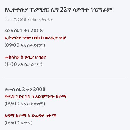
የኢትዮጵያ ፕሪሚየር ሊግ 22ኛ ሳምንት ፕሮግራም
June 7, 2016
ሶከር ኢትዮጵያ
ረቡዕ ሰኔ 1 ቀን 2008
ኢትዮጵያ ንግድ ባንክ ከ ወላይታ ድቻ
(09፡00 አአ ስታድየም)
መከላከያ ከ ሀዲያ ሆሳዕና
(11፡30 አአ ስታድየም)
ሀሙስ ሰኔ 2 ቀን 2008
ቅዱስ ጊዮርጊስ ከ አርባምንጭ ከተማ
(09፡00 አአ ስታድየም)
አዳማ ከተማ ከ ድሬዳዋ ከተማ
(09፡00 አዳማ)