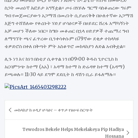
ስጋት መጠነኛ እፎይታ አግኝቷል፡፡ ጦሩ በሃይሉ ግርማ ባስቆጠረው ግሩም
ግብ የመጀመርያውን አጋማሽ በመሪነት ሲያጠናቅቅ በሁለተኛው አጋማሽ
እጅግ ተሸሽለው የቀረቡት ሃድያ ሆሳዕናዎች በሀይደር ሸረፋ አማካኝነት
አቻ መሆን ችለው ነበር፡፡ ከግቡ መቆጠር በኋላ ሀድያዎች ተጨማሪ ግብ
ለማግኘት ጫና ፈጥረው ቢንቀሳቀሱም በ79ኛው ደቂቃ ተከላካዩ
ቴዎድሮስ በቀለ በቅጣት ምት አስቆጥሮ መከላከያን ለድል አብቅቷል፡፡
ሊጉ ነገ እና ከነገ በስቲያ ሲቀጥል ነገ በ09፡00 ቅዱስ ጊዮርጊስ ከ
አርባምንጭ ከተማ (አአ) ፣ አዳማ ከተማ ከ ድሬዳዋ ከተማ (አዳማ)
ይጫወሉ፡፡ 11፡30 ላይ ደግሞ ደደቢት ከ ዳሽን ቢራ ይፋለማሉ፡፡
Post
መከላከያ ከ ሀዲያ ሆሳዕና – ቀጥታ የፅሁፍ ስርጭት
navigation
Tewodros Bekele Helps Mekelakeya Pip Hadiya
Hossana