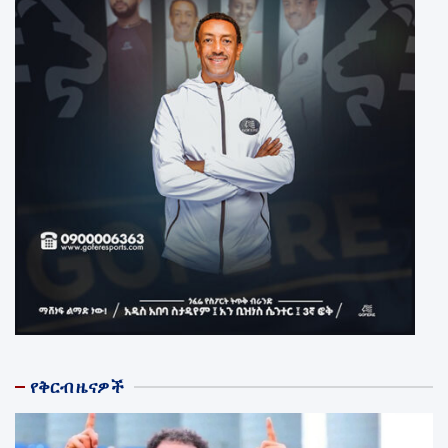
የቅርብ ዜናዎች