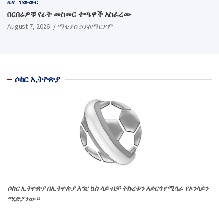
ዜና
ዝውውር
በርበሬዎቹ የፊት መስመር ተጫዋች አስፈረሙ
August 7, 2026
ማቲያስ ኃይለማርያም
ሶከር ኢትዮጵያ
ሶከር ኢትዮጵያ በኢትዮጵያ እግር ኳስ ላይ ብቻ ትኩረቱን አድርጎ የሚሰራ የኦንላይን
ሚድያ ነው።