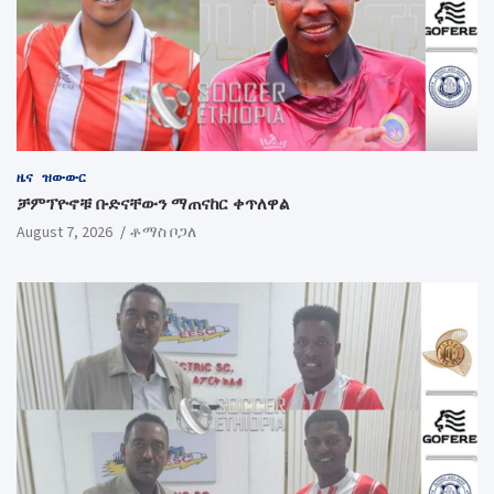
ዜና
ዝውውር
ቻምፕዮኖቹ ቡድናቸውን ማጠናከር ቀጥለዋል
August 7, 2026
ቶማስ ቦጋለ