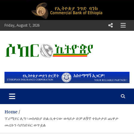
Skip
to
content
Friday, August 7, 2026
ሶከር ኢትዮጵያ
የኢትዮጵያ እግርኳስ ድምፅ !
Home
ፕሪሚየር ሊግ ፡ መከላከያ ድል ሲቀናው ወላይታ ድቻ ለ9ኛ ተከታታይ ጨዋታ
መረቡን ሳያስደፍር ወጥቷል