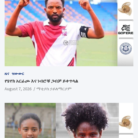
ዜና
ዝውውር
የሄኖክ አርፊጮ እና ነብሮቹ ጋብቻ ይቀጥላል
August 7, 2026
ማቲያስ ኃይለማርያም