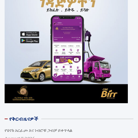
የቅርብ ዜናዎች
የሄኖክ አርፊጮ እና ነብሮቹ ጋብቻ ይቀጥላል