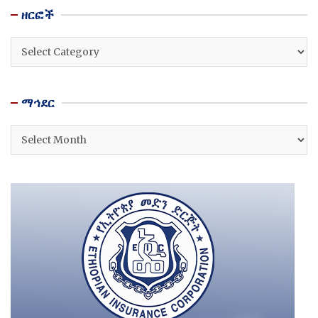
ዘርፎች
ዘርፎች
ማኅደር
ማኅደር