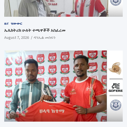
ዜና
ዝውውር
ኤሌክትሪክ ሁለት ተጫዋቾች አስፈረመ
August 7, 2026
ዳንኤል መስፍን