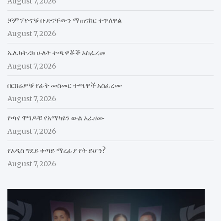
August 7, 2026
ቻምፕዮኖቹ ቡድናቸውን ማጠናከር ቀጥለዋል
August 7, 2026
ኤሌክትሪክ ሁለት ተጫዋቾች አስፈረመ
August 7, 2026
በርበሬዎቹ የፊት መስመር ተጫዋች አስፈረሙ
August 7, 2026
የጣና ሞገዶቹ የአማካዩን ውል አራዘሙ
August 7, 2026
የአዲስ ግደይ ቀጣይ ማረፊያ የት ይሆን?
August 7, 2026