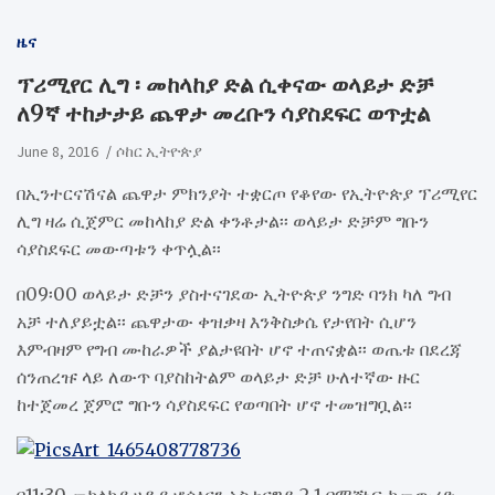
ዜና
ፕሪሚየር ሊግ ፡ መከላከያ ድል ሲቀናው ወላይታ ድቻ
ለ9ኛ ተከታታይ ጨዋታ መረቡን ሳያስደፍር ወጥቷል
June 8, 2016
ሶከር ኢትዮጵያ
በኢንተርናሽናል ጨዋታ ምክንያት ተቋርጦ የቆየው የኢትዮጵያ ፕሪሚየር
ሊግ ዛሬ ሲጀምር መከላከያ ድል ቀንቶታል፡፡ ወላይታ ድቻም ግቡን
ሳያስደፍር መውጣቱን ቀጥሏል፡፡
በ09፡00 ወላይታ ድቻን ያስተናገደው ኢትዮጵያ ንግድ ባንክ ካለ ግብ
አቻ ተለያይቷል፡፡ ጨዋታው ቀዝቃዛ እንቅስቃሴ የታየበት ሲሆን
እምብዛም የግብ ሙከራዎች ያልታዩበት ሆኖ ተጠናቋል፡፡ ወጤቱ በደረጃ
ሰንጠረዡ ላይ ለውጥ ባያስከትልም ወላይታ ድቻ ሁለተኛው ዙር
ከተጀመረ ጀምሮ ግቡን ሳያስደፍር የወጣበት ሆኖ ተመዝግቧል፡፡
በ11፡30 መከላከያ ሀዲያ ሆሳዕናን አስተናግዶ 2-1 በማሸነፍ ከመውረድ