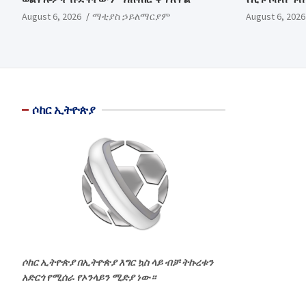
August 6, 2026
ማቲያስ ኃይለማርያም
August 6, 2026
ሶከር ኢትዮጵያ
ሶከር ኢትዮጵያ በኢትዮጵያ እግር ኳስ ላይ ብቻ ትኩረቱን
አድርጎ የሚሰራ የኦንላይን ሚድያ ነው።