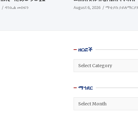
ዳንኤል መስፍን
August 6, 2026
ማቲያስ ኃይለማርያ
ዘርፎች
ዘርፎች
ማኅደር
ማኅደር