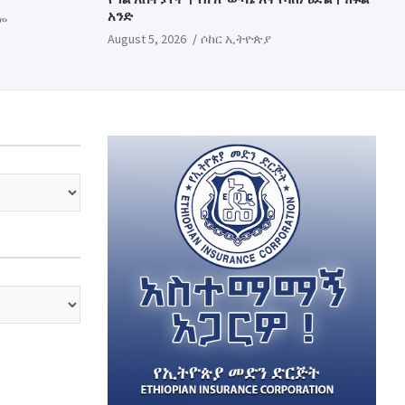
አንድ
ም
August 5, 2026
ሶከር ኢትዮጵያ