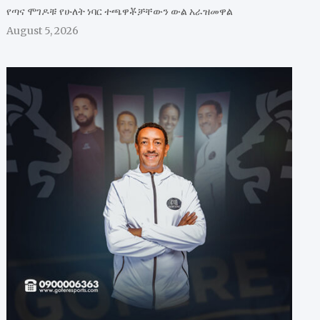
የጣና ሞገዶቹ የሁለት ነባር ተጫዋቾቻቸውን ውል አራዝመዋል
August 5, 2026