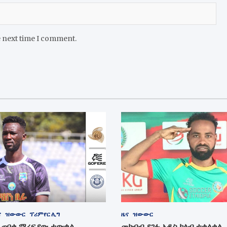
e next time I comment.
ና
ዝውውር
ፕሪምየር ሊግ
ዜና
ዝውውር
ብ ጠባቂ ማረፍያው ታውቋል
መክብብ ደገፉ አዲስ ክለብ ተቀላቀለ