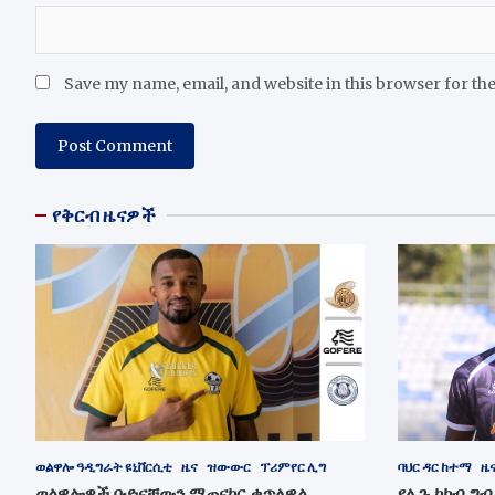
Save my name, email, and website in this browser for th
የቅርብ ዜናዎች
ወልዋሎ ዓዲግራት ዩኒቨርሲቲ
ዜና
ዝውውር
ፕሪምየር ሊግ
ባህር ዳር ከተማ
ዜ
ወልዋሎዎች ቡድናቸውን ማጠናከር ቀጥለዋል
የሊጉ ኮከብ ግ