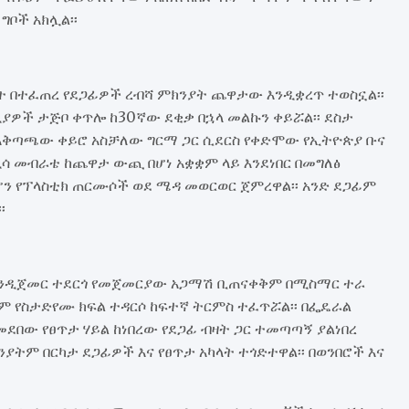
ቦች አክሏል፡፡
ሰአት በተፈጠረ የደጋፊዎች ረብሻ ምክንያት ጨዋታው እንዲቋረጥ ተወስኗል፡፡
ያዎች ታጅቦ ቀጥሎ ከ30ኛው ደቂቃ በኋላ መልኩን ቀይሯል፡፡ ደስታ
አቅጣጫው ቀይሮ አስቻለው ግርማ ጋር ሲደርስ የቀድሞው የኢትዮጵያ ቡና
ዲሳ መብራቴ ከጨዋታ ውጪ በሆነ አቋቋም ላይ እንደነበር በመግለፅ
ን የፕላስቲክ ጠርሙሶች ወደ ሜዳ መወርወር ጀምረዋል፡፡ አንድ ደጋፊም
፡
 እንዲጀመር ተደርጎ የመጀመርያው አጋማሽ ቢጠናቀቅም በሚስማር ተራ
ም የስታድየሙ ክፍል ተዳርሶ ከፍተኛ ትርምስ ተፈጥሯል፡፡ በፌዴራል
ደበው የፀጥታ ሃይል ከነበረው የደጋፊ ብዛት ጋር ተመጣጣኝ ያልነበረ
ትም በርካታ ደጋፊዎች እና የፀጥታ አካላት ተጎድተዋል፡፡ በወንበሮች እና