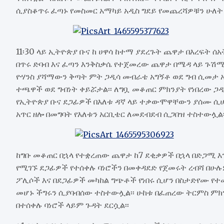
ሲያስቆጥሩ ፈጣኑ የመስመር አማካይ አዲስ ግደይ የመጨረሻዎቹን ሁለት ግ
11፡30 ላይ ኢትዮጵያ ቡና ከ ሀዋሳ ከተማ ያደረጉት ጨዋታ በእረፍት 
በጥሩ ድባብ እና ፈጣን እንቅስቃሴ የተጀመረው ጨዋታ በሜዳ ላይ ጉሽሚ
ዮሃንስ ያሻማውን ቅጣት ምት ጋዲሳ መብራቴ አግኝቶ ወደ ግብ ሲመታ 
ተጫዋች ወደ ግብነት ቀይሯታል፡፡ ለግቧ መቆጠር ምክንያት የነበረው ጋ
የኢትዮጵያ ቡና ደጋፊዎች በእለቱ ዳኛ ላይ ተቃውሞዋቸውን ያሰሙ ሲሆ
አጥር ዘሎ በመግባት የእለቱን አርቢቴር ለመደብደብ ሲጋበዝ ተስተውሏል፡
ከግቡ መቆጠር በኋላ የተቋረጠው ጨዋታ ከ7 ደቂቃዎች በኋላ በድጋሚ
የሚገኙ ደጋፊዎች የተሰቀሉ ባነሮችን በመቀዳደድ የጀመሩት ረብሻ በሁሉ
ፖሊሶች እና በደጋፊዎች መካከል ግጭቶች የነበሩ ሲሆን በስታድየሙ የተመ
መሆኑ ችግሩን ሲያባብሰው ተስተውሏል፡፡ ሁከቱ በፈጠረው ትርምስ ምክንያ
በተሰቀሉ ባነሮች ላይም ጉዳት ደርሷል፡፡