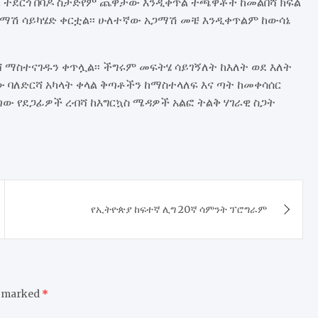
ቁ ተደርጎ በባዶ ስታድየም ጨዋታው እንዲቀጥል ተጫዋቾች ከመልበሻ ክፍል
ማሽ ሳይካሄድ ቀርቷል፡፡ ሁለተኛው አጋማሽ መቼ እንዲቀጥልም ከውሳኔ
ሻ ማስተናገዱን ቀጥሏል፡፡ ችግሩም መፍትሄ ሳይገኝለት ከእለት ወደ እለት
ው ባለድርሻ አካላት ቀላል ቅጣቶችን ከማስተላለፍ እና ጣት ከመቀሳሰር
ጣው የደጋፊዎች ረብሻ ከእግርኳስ ሜዳዎች አልፎ ትልቅ ሃገራዊ ስጋት
የኢትዮጵያ ከፍተኛ ሊግ 20ኛ ሳምንት ፕሮግራም
e marked
*