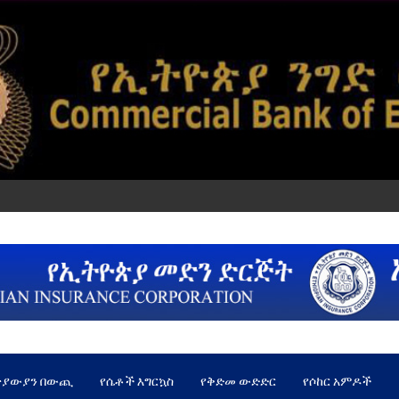
ጵያውያን በውጪ
የሴቶች እግርኳስ
የቅድመ ውድድር
የሶከር አምዶች