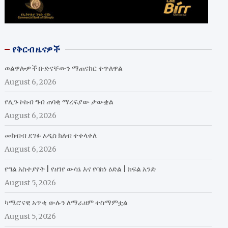
የቅርብ ዜናዎች
ወልዋሎዎች ቡድናቸውን ማጠናከር ቀጥለዋል
August 6, 2026
የሊጉ ኮከብ ግብ ጠባቂ ማረፍያው ታውቋል
August 6, 2026
መክብብ ደገፉ አዲስ ክለብ ተቀላቀለ
August 6, 2026
የግል አስተያየት | የዘገየ ውሳኔ እና የባከነ ዕድል | ክፍል አንድ
August 5, 2026
ካሜሮናዊ አጥቂ ውሉን ለማራዘም ተስማምቷል
August 5, 2026