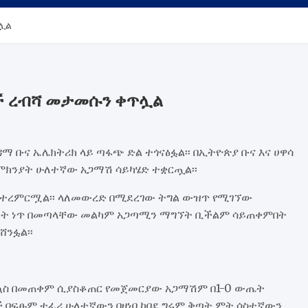
ጥሏል
ዎች ረብሻ መታመሱን ቀጥሏል
 ቡና ኤሌክትሪክ ላይ ጣፋጭ ድል ተጎናፅፏል፡፡ በኢትዮጵያ ቡና እና ሀዋሳ
ምክንያት ሁለተኛው አጋማሽ ሳይካሄድ ተቋርጧል፡፡
ት ተረምርሟል፡፡ ላለመውረድ በሚደረገው ትግል ውዝጥ የሚገኘው
ትላንት ነጥ በመጣላቸው መልካም አጋጣሚን ማግኘት ቢችልም ሳይጠቀምበት
ሸንፏል፡፡
ን ኳስ በመጠቀም ሲያስቆጠር የመጀመርያው አጋማሽም በ1-0 ውጤት
ች በፍፁም ተፈሪ ሁለተኛውን በዘነበ ከበደ ግሩም ቅጣት ምት ሶስተኛውን