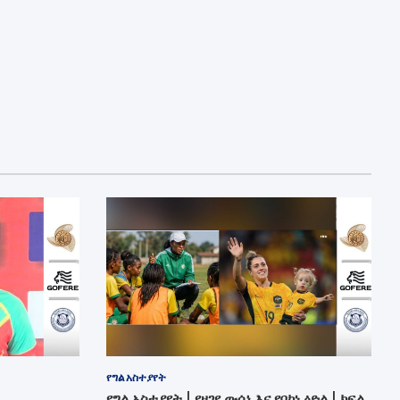
የግል አስተያየት
የግል አስተያየት | የዘገየ ውሳኔ እና የባከነ ዕድል | ክፍል