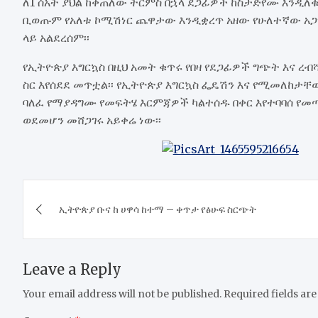
ለ1 ሰአት ያህል ከቀጠለው ትርምስ በኋላ ደጋፊዎች ከስታድየሙ እንዲለ
ቢወጡም የአለቱ ኮሚሽነር ጨዋታው እንዲቋረጥ አዘው የሁለተኛው አጋ
ላይ አልደረሰም፡፡
የኢትዮጵያ እግርኳስ በዚህ አመት ቁጥሩ የበዛ የደጋፊዎች ግጭት እና ረብ
ስር እየሰደደ መጥቷል፡፡ የኢትዮጵያ እግርኳስ ፌዴሽን እና የሚመለከታቸ
ባለፈ የማያዳግሙ የመፍትሄ እርምጃዎች ካልተሰዱ በቀር እየተባባሰ የመ
ወደመሆን መሸጋገሩ አይቀሬ ነው፡፡
Post
ኢትዮጵያ ቡና ከ ሀዋሳ ከተማ – ቀጥታ የፅሁፍ ስርጭት
navigation
Leave a Reply
Your email address will not be published.
Required fields ar