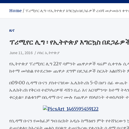
Home
ፕሪሚየር ሊግ ፡ የኢትዮጵያ እግርኳስ በደጋፊዎች ረብሻ መታመሱን ቀ
ዜና
ፕሪሚየር ሊግ ፡ የኢትዮጵያ እግርኳስ በደጋፊ
June 11, 2016
ሶከር ኢትዮጵያ
የኢትዮጵያ ፕሪሚየር ሊግ 22ኛ ሳምንት ጨዋታዎች ዛሬም ሲቀጥሉ ሲዳማ
ከተማ መካከል የተደረገው ጨዋታ ደግሞ በደጋፊዎች ስርአት አልበኝነት 
በ09፡00 ሲዳማ ቡናን ያስተናገደው ኤሌክትሪክ 5-0 በሆነ ሰፊ ውጤ
ኤሌክትሪክ የቅርብ ተፎካካሪዎቹ ዳሽን ቢራ እና አርባምንጭ ከተማ 
ቀርቷል፡፡ ይልቁንም በሲዳማ ቡና ሙሉ የጨዋታ የበላይነት ተወስዶበት ተ
የሲዳማ ቡናን የመክፈቻ ግብ በረከት አዲሱ ከማዕዘን ምት የተሸገረው
ተጠናቋል፡፡ ከእረፍት መልስ ይበልጥ ተጠናክረው የቀረቡት ሲዳማ ቡናዎ