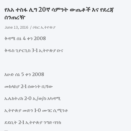
የአአ ተስፋ ሊግ 20ኛ ሳምንት ውጤቶች እና የደረጃ
ሰንጠረዥ
June 13, 2016
ሶከር ኢትዮጵያ
ቅዳሜ ሰኔ 4 ቀን 2008
ቅዱስ ጊዮርጊስ 3-1 ኢትዮጵያ ቡና
እሁድ ሰኔ 5 ቀን 2008
መከላከያ 2-1 ሰውነት ቢሻው
ኤሌክትሪክ 2-0 ኢ/ወ/ስ አካዳሚ
ኢትዮጵያ መድን 1-0 ሙገር ሲሚንቶ
ደደቢት 2-1 ኢትዮጵያ ንግድ ባንክ