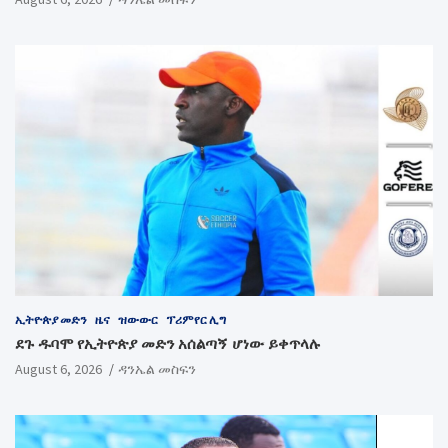
ኢትዮጵያ መድን
ዜና
ዝውውር
ፕሪምየር ሊግ
ደጉ ዱባሞ የኢትዮጵያ መድን አሰልጣኝ ሆነው ይቀጥላሉ
August 6, 2026
ዳንኤል መስፍን