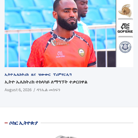
ኢትዮ ኤሌክትሪክ
ዜና
ዝውውር
ፕሪምየር ሊግ
ኢትዮ ኤሌክትሪክ ተከላካይ ለማግኘት ተቃርበዋል
August 6, 2026
ዳንኤል መስፍን
ሶከር ኢትዮጵያ