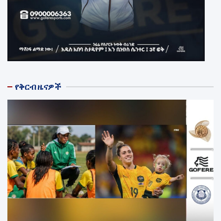
የቅርብ ዜናዎች