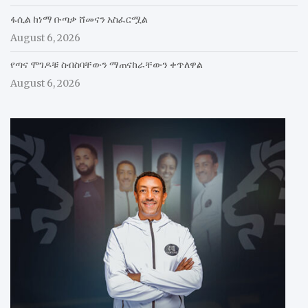
ፋሲል ከነማ ቡጣቃ ሸመናን አስፈርሟል
August 6, 2026
የጣና ሞገዶቹ ስብስባቸውን ማጠናከራቸውን ቀጥለዋል
August 6, 2026