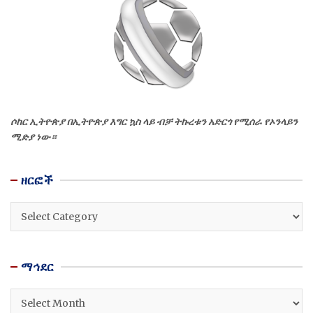
ሶከር ኢትዮጵያ በኢትዮጵያ እግር ኳስ ላይ ብቻ ትኩረቱን አድርጎ የሚሰራ የኦንላይን
ሚድያ ነው።
ዘርፎች
ዘርፎች
ማኅደር
ማኅደር