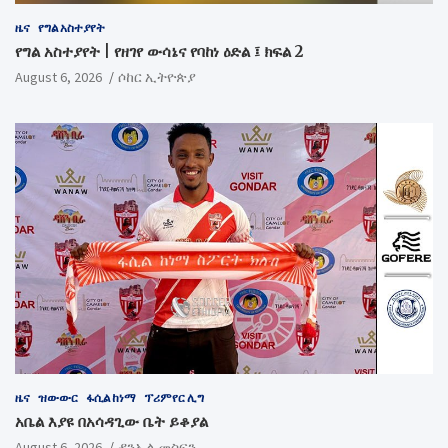
ዜና
የግል አስተያየት
የግል አስተያየት | የዘገየ ውሳኔና የባከነ ዕድል ፤ ክፍል 2
August 6, 2026
ሶከር ኢትዮጵያ
ዜና
ዝውውር
ፋሲል ከነማ
ፕሪምየር ሊግ
አቤል እያዩ በአሳዳጊው ቤት ይቆያል
August 6, 2026
ዳንኤል መስፍን