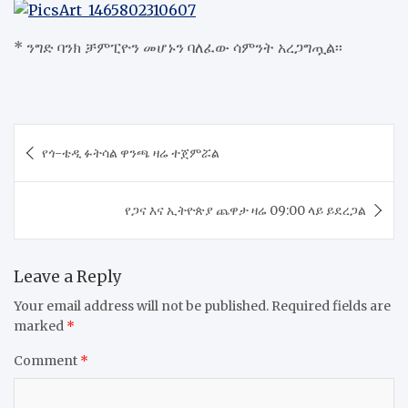
* ንግድ ባንክ ቻምፒዮን መሆኑን ባለፈው ሳምንት አረጋግጧል፡፡
Post
የጎ-ቴዲ ፉትሳል ዋንጫ ዛሬ ተጀምሯል
navigation
የጋና እና ኢትዮጵያ ጨዋታ ዛሬ 09:00 ላይ ይደረጋል
Leave a Reply
Your email address will not be published.
Required fields are
marked
*
Comment
*