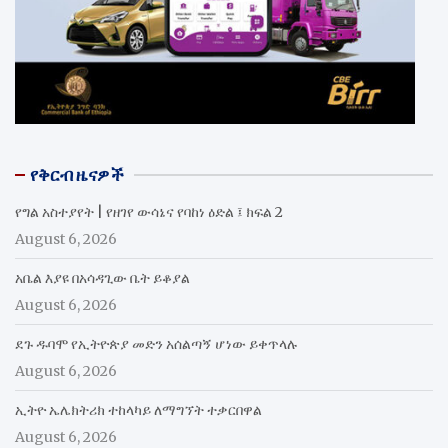
የቅርብ ዜናዎች
የግል አስተያየት | የዘገየ ውሳኔና የባከነ ዕድል ፤ ክፍል 2
August 6, 2026
አቤል እያዩ በአሳዳጊው ቤት ይቆያል
August 6, 2026
ደጉ ዱባሞ የኢትዮጵያ መድን አሰልጣኝ ሆነው ይቀጥላሉ
August 6, 2026
ኢትዮ ኤሌክትሪክ ተከላካይ ለማግኘት ተቃርበዋል
August 6, 2026