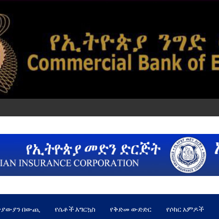
ጵያውያን በውጪ
የሴቶች እግርኳስ
የቅድመ ውድድር
የሶከር አምዶች