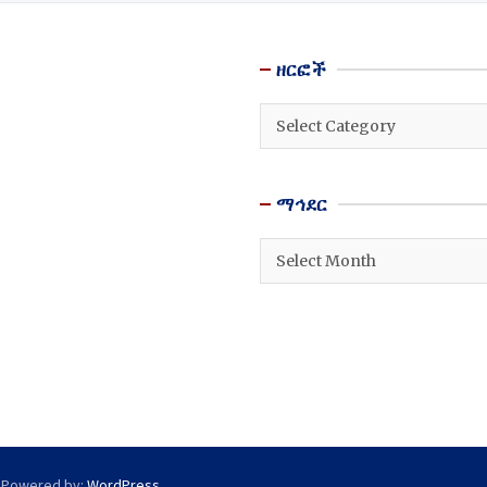
ዘርፎች
ዘርፎች
ማኅደር
ማኅደር
 Powered by:
WordPress