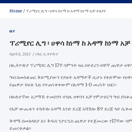
Home
ፕሪሚየር ሊግ ፡ ሀዋሳ ከነማ ከ አዳማ ከነማ አቻ ተለያየ
ዜና
ፕሪሚየር ሊግ ፡ ሀዋሳ ከነማ ከ አዳማ ከነማ አቻ
April 8, 2015
ሶከር ኢትዮጵያ
በኢትዮጵያ ፕሪሚየር ሊግ 17ኛ ሳምንት ዛሬ በተደረገ ብቸኛ ጨዋታ ሀዋሳ
ግብ በመስቆጠር ቅድሚያውን የያዙት አዳማዎች ሲሆኑ የቀድሞው የሀዋሳ 
የጨዋታ ክፍለ ጊዜ የተጠናቀቀውም በአዳማ 1-0 መሪነት ነበር፡፡
በሁለተኛው አጋማሽ ተመስገን ተክሌ ሀዋሳን አቻ የምታደርግ ግብ ያስቆ
የአቻ ውጤቱን ተከትሎ አዳማ አንድ ደረጃ አሻሽሎ 8ኛ ደረጃ ላይ ሲቀመጥ
ቅዳሜ በመከላከያ እና ቅዱስ ጊዮርጊስ ጨዋታ የተጀመረው የ17ኛው ሳም
ይጠናቀቃል፡፡