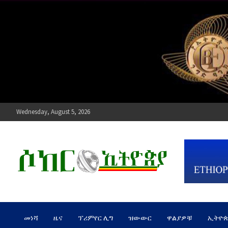
Skip
to
content
Wednesday, August 5, 2026
ሶከር ኢትዮጵያ
የኢትዮጵያ እግርኳስ ድምፅ !
መነሻ
ዜና
ፕሪምየር ሊግ
ዝውውር
ዋልያዎቹ
ኢትዮ