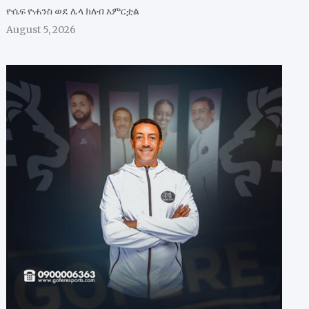
ዮሴፍ ዮሐንስ ወደ ሌላ ክለብ አምርቷል
August 5, 2026