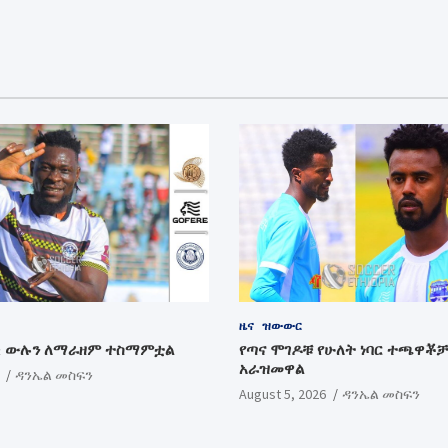
ዜና
ዝውውር
ቂ ውሉን ለማራዘም ተስማምቷል
የጣና ሞገዶቹ የሁለት ነባር ተጫዋቾ
አራዝመዋል
ዳንኤል መስፍን
August 5, 2026
ዳንኤል መስፍን