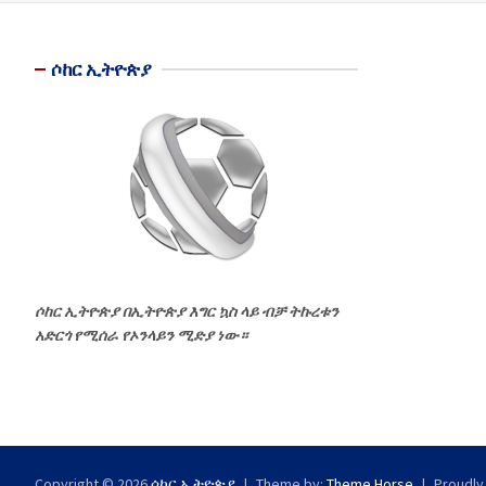
ሶከር ኢትዮጵያ
ሶከር ኢትዮጵያ በኢትዮጵያ እግር ኳስ ላይ ብቻ ትኩረቱን
አድርጎ የሚሰራ የኦንላይን ሚድያ ነው።
Copyright © 2026
ሶከር ኢትዮጵያ
Theme by:
Theme Horse
Proudly