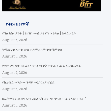
የቅርብ ዜናዎች
የግል አስተያየት | የዘገየ ውሳኔ እና የባከነ ዕድል | ክፍል አንድ
August 5, 2026
ካሜሮናዊ አጥቂ ውሉን ለማራዘም ተስማምቷል
August 5, 2026
የጣና ሞገዶቹ የሁለት ነባር ተጫዋቾቻቸውን ውል አራዝመዋል
August 5, 2026
የኪሩቤል ወንድሙ ጉዳይ መነጋገሪያ ሆኗል
August 5, 2026
በኢትዮጵያ መድን እና በአሰልጣኝ ደጉ ዱባሞ መካከል ያለው ጉዳይ ?
August 5, 2026