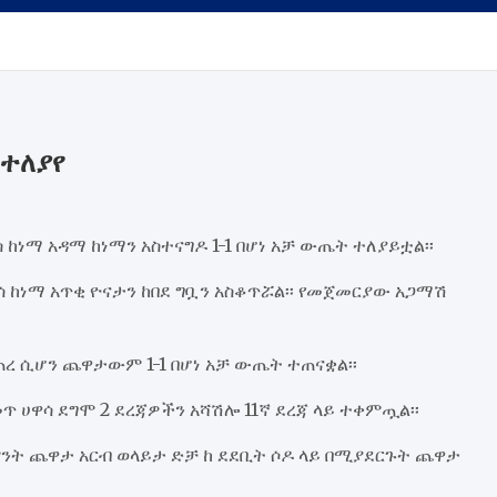
 ተለያየ
 ከነማ አዳማ ከነማን አስተናግዶ 1-1 በሆነ አቻ ውጤት ተለያይቷል፡፡
ከነማ አጥቂ ዮናታን ከበደ ግቧን አስቆጥሯል፡፡ የመጀመርያው አጋማሽ
ጠረ ሲሆን ጨዋታውም 1-1 በሆነ አቻ ውጤት ተጠናቋል፡፡
 ሀዋሳ ደግሞ 2 ደረጃዎችን አሻሽሎ 11ኛ ደረጃ ላይ ተቀምጧል፡፡
ንት ጨዋታ አርብ ወላይታ ድቻ ከ ደደቢት ሶዶ ላይ በሚያደርጉት ጨዋታ