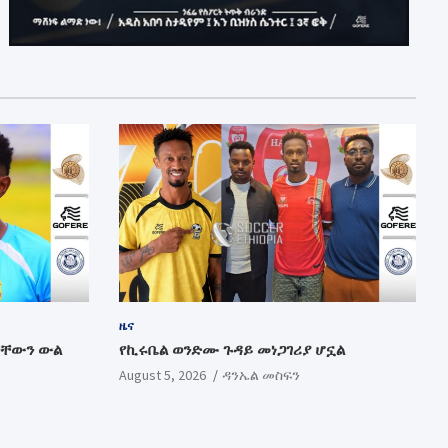
ዜና
ቻቸውን ውል
የኪሩቤል ወንድሙ ጉዳይ መነጋገሪያ ሆኗል
August 5, 2026
ዳንኤል መስፍን