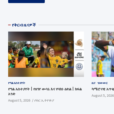
የቅርብ ዜናዎች
የግል አስተያየት
ዜና
ዝውውር
የግል አስተያየት | የዘገየ ውሳኔ እና የባከነ ዕድል | ክፍል
ካሜሮናዊ አጥ
አንድ
August 5, 2026
August 5, 2026
ሶከር ኢትዮጵያ