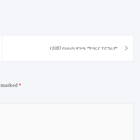
የ2017 የአፍሪካ ዋንጫ ማጣርያ ፕሮግራም
e marked
*