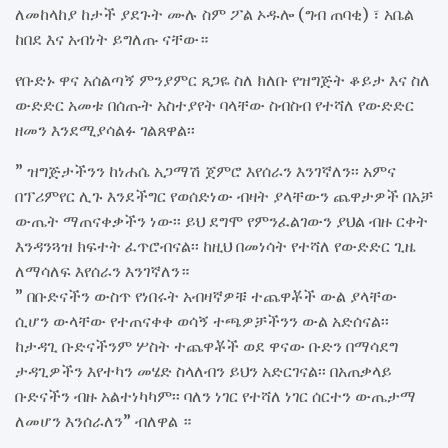
ለመከላከያ ከታች ያደጉት ሙሉ ስም ፖል ኦዱሎ (ግብ ጠባቂ) ፣ አቤል
ከበደ እና አብነት ይግለጡ ናቸው።
የቡድኑ ዋና አሰልጣኝ ምንያምር ጸጋዬ ስለ ክለቡ የዝግጅት ቆይታ እና ስለ
ውድድር አመቱ በሰጡት አስተያየት ባላቸው ስብስብ የተሻለ የውድድር
ዘመን እንደሚያሳልፉ ገልጸዋል፡፡
” ዝግጅታችንን ከነሐሴ አጋማሽ ጀምሮ እየሰራን እንገኛለን፡፡ አምና
በፕሪምየር ሊጉ እንደችግር የወሰድነው ብዛት ያላቸውን ጨዋታዎች በአቻ
ውጤት ማጠናቀቃችን ነው፡፡ ይህ ደግሞ የምንፈልገውን ያህል ብዙ ርቀት
እንዳንጓዝ ክፍተት ፈጥሮብናል፡፡ ከዚህ በመነሳት የተሻለ የውድድር ጊዜ
ለማሳለፍ እየሰራን እንገኛለን።
” በቡድናችን ውስጥ የነበሩት አብዛኛዎቹ ተጨዋቾች ውል ያላቸው
ሲሆን ውላቸው የተጠናቀቀ ወሳኝ ተጫዎቻችንን ውል አድሰናል፡፡
ከታዳጊ ቡድናችንም ሦስት ተጨዋቾች ወደ ዋናው ቡድን በማሳደግ
ታዳጊዎችን እየተካን መሄድ ስላለብን ይህን አድርገናል፡፡ በአጠቃላይ
ቡድናችን ብዙ አልተነካካም፡፡ ባለን ነገር የተሻለ ነገር ሰርተን ውጤታማ
ለመሆን እንሰራለን” ብለዋል ።