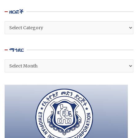
ዘርፎች
ዘርፎች
ማኅደር
ማኅደር