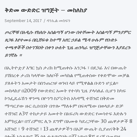
ቅድመ ውድድር ዝግጅት – መከለከያ
September 14, 2017
ዳንኤል መስፍን
ጦረኞቹ በአዲሱ የክለቡ አሰልጣኝ ሆነው በተሾሙት አሰልጣኝ ምንያምር
ጸጋዬ እየተመሩ በቢሸፍቱ ከተማ አየር ኃይል ሜዳ ሁሉም የቡድኑ
ተጫዋቾች በተገኙበት በቀን ሁለት ጊዜ ጠንካራ ዝግጅታቸውን እያደረጉ
ይገኛሉ ።
በኢትዮዽያ እግር ኳስ ታሪክ ከሚጠቀሱ አንጋፋ ፣ በደጋፊ እና በውጤት
ያሸበረቀ ታሪክ ካላቸው ክለቦች መካከል የሚጠቀሰው የቀድሞው መቻል
ያለፉትን አመታት በሰንጠረዡ ወገብ ላይ የሚዋልል ቡድን ሆኗል፡፡
መከላከያ በ2009 የውድድር አመት የተሳካ ጊዜ ያላሳለፈ ሲሆን ከካፍ
ኮንፌዴሬሽን ዋንጫ በዮንግ ስፖርትስ አካዳሚ ተሸንፎ በቅድመ
ማጣርያው ዙር ሲሰናበት በጥሎ ማለፉም በፍጻሜው በወላይታ ድቻ
ተሸንፎ ለ3ኛ ተከታታይ አመተት በአፍሪካ ውድድር የመሳተፍ እድሉን
አምክኗል፡፡ በፕሪምየር ሊጉ ደግሞ በአመቱ ካደረጋቸው 30 ጨዋታዎች 8
አሸንፎ ፣ 9 ተሸንፎ ፣ 13 ጨዋታዎችን በአቻ ውጤት ሲያጠናቅቅ 24
ጎሎች አስቆጥሮ 35 ጎል ተቆጥሮበት በ37 ነጥብ 8ኛ ደረጃ በመያዝ