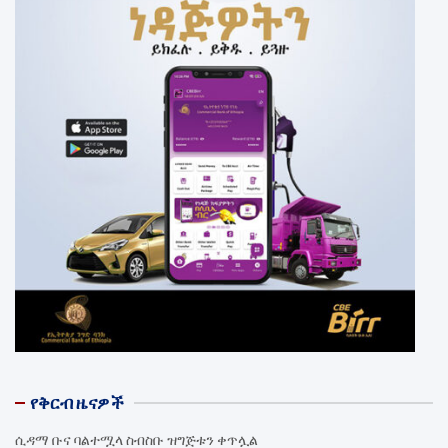
የቅርብ ዜናዎች
ሲዳማ ቡና ባልተሟላ ስብስቡ ዝግጅቱን ቀጥሏል