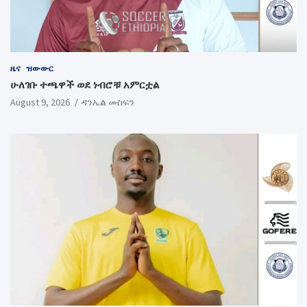
ዜና
ዝውውር
ሁለገቡ ተጫዋች ወደ ነብሮቹ አምርቷል
August 9, 2026
ዳንኤል መስፍን