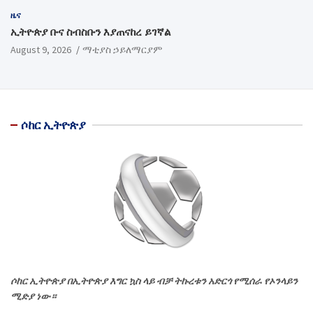
ዜና
ኢትዮጵያ ቡና ስብስቡን እያጠናከረ ይገኛል
August 9, 2026
ማቲያስ ኃይለማርያም
ሶከር ኢትዮጵያ
ሶከር ኢትዮጵያ በኢትዮጵያ እግር ኳስ ላይ ብቻ ትኩረቱን አድርጎ የሚሰራ የኦንላይን
ሚድያ ነው።