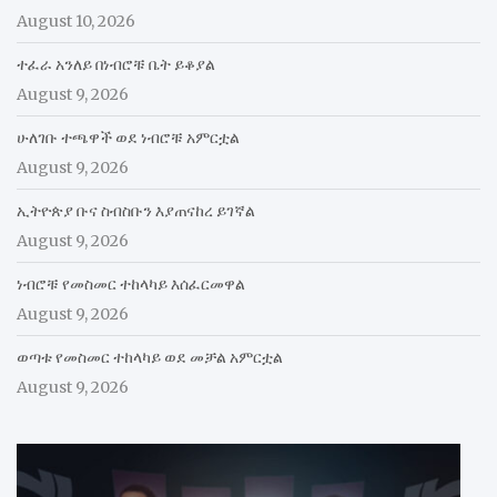
August 10, 2026
ተፈራ አንለይ በነብሮቹ ቤት ይቆያል
August 9, 2026
ሁለገቡ ተጫዋች ወደ ነብሮቹ አምርቷል
August 9, 2026
ኢትዮጵያ ቡና ስብስቡን እያጠናከረ ይገኛል
August 9, 2026
ነብሮቹ የመስመር ተከላካይ እሰፈርመዋል
August 9, 2026
ወጣቱ የመስመር ተከላካይ ወደ መቻል አምርቷል
August 9, 2026