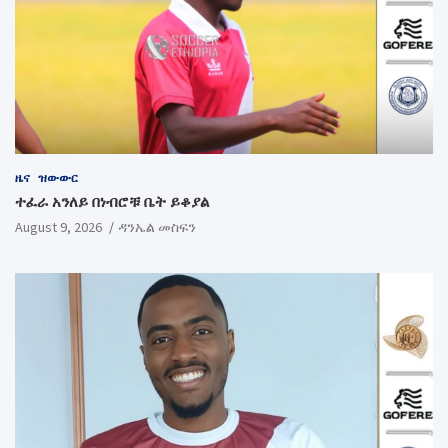
ዜና
ዝውውር
ተፈራ አንለይ በነብሮቹ ቤት ይቆያል
August 9, 2026
ዳንኤል መስፍን