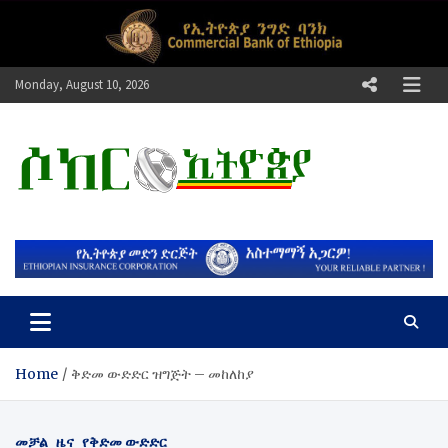
Skip
to
content
Monday, August 10, 2026
ሶከር ኢትዮጵያ
የኢትዮጵያ እግርኳስ ድምፅ !
Home
ቅድመ ውድድር ዝግጅት – መከለከያ
መቻል
ዜና
የቅድመ ውድድር