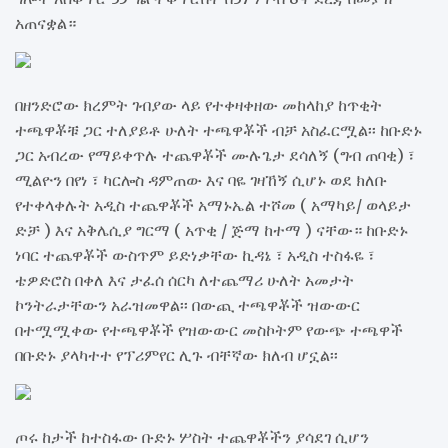
አጠናቋል።
በዘንድሮው ክረምት ገብያው ላይ የተቀዛቀዘው መከላከያ ከጥቂት
ተጫዋቾቹ ጋር ተለያይቶ ሁለት ተጫዋቾች ብቻ አስፈርሟል፡፡ ከቡድኑ
ጋር አብረው የማይቀጥሉ ተጨዋቾች ሙሉጌታ ደሳለኝ (ግብ ጠባቂ) ፣
ሚልዮን በየነ ፣ ካርሎስ ዳምጠው እና ባዬ ገዛኸኝ ሲሆኑ ወደ ክለቡ
የተቀላቀሉት አዲስ ተጨዋቾች አማኑኤል ተሾመ ( አማካይ/ ወላይታ
ድቻ ) እና አቅሌሲያ ግርማ ( አጥቂ / ጅማ ከተማ ) ናቸው። ከቡድኑ
ነባር ተጨዋቾች ውስጥም ይድነቃቸው ኪዳኔ ፣ አዲስ ተስፋዬ ፣
ቴዎድሮስ በቀለ እና ታፈሰ ሰርካ ለተጨማሪ ሁለት አመታት
ኮንትራታቸውን አራዝመዋል፡፡ በውጪ ተጫዋቾች ዝውውር
በተሟሟቀው የተጫዋቾች የዝውውር መስኮትም የውጭ ተጫዋች
በቡድኑ ያላካተተ የፕሪምየር ሊጉ ብቸኛው ክለብ ሆኗል፡፡
ጦሩ ከታች ከተስፋው ቡድኑ ሦስት ተጨዋቾችን ያሳደገ ሲሆን