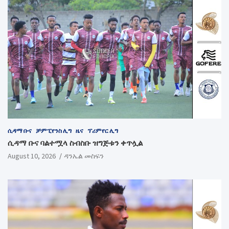
ሲዳማ ቡና
ቻምፒየንስ ሊግ
ዜና
ፕሪምየር ሊግ
ሲዳማ ቡና ባልተሟላ ስብስቡ ዝግጅቱን ቀጥሏል
August 10, 2026
ዳንኤል መስፍን