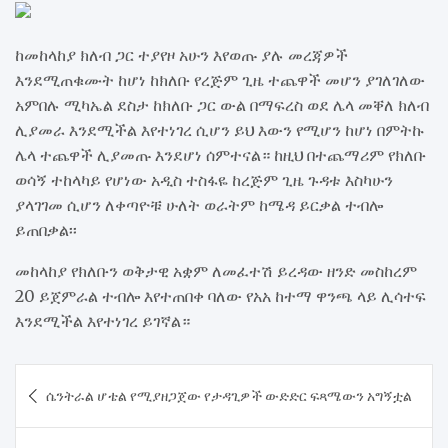
ከመከላከያ ክለብ ጋር ተያየዞ አሁን እየወጡ ያሉ መረጃዎች
እንደሚጠቁሙት ከሆነ ከክለቡ የረጅም ጊዜ ተጨዋች መሆን ያገለገለው
አምበሉ ሚካኤል ደስታ ከክለቡ ጋር ውል በማፍረስ ወደ ሌላ መቐለ ክለብ
ሊያመራ እንደሚችል እየተነገረ ሲሆን ይህ እውን የሚሆን ከሆነ በምትኩ
ሌላ ተጨዋች ሊያመጡ እንደሆነ ሰምተናል። ከዚህ በተጨማሪም የክለቡ
ወሳኝ ተከላካይ የሆነው አዲስ ተስፋዬ ከረጅም ጊዜ ጉዳቱ እስካሁን
ያላገገመ ሲሆን ለቀጣዮቹ ሁለት ወራትም ከሜዳ ይርቃል ተብሎ
ይጠበቃል፡፡
መከላከያ የክለቡን ወቅታዊ አቋም ለመፈተሽ ይረዳው ዘንድ መስከረም
20 ይጀምራል ተብሎ እየተጠበቀ ባለው የአአ ከተማ ዋንጫ ላይ ሊሳተፍ
እንደሚችል እየተነገረ ይገኛል።
Post
ሴንትራል ሆቴል የሚያዘጋጀው የታዳጊዎች ውድድር ፍጻሜውን አግኝቷል
navigation