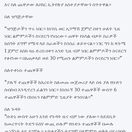
እና ስለ ጨዋታው ለሶከር ኢትየጵያ አስተያታቸውን ሰጥተዋል።
ስለ ዝግጅታቸው
“ዝግጅታችን ጥሩ ነበር። ከነሃሴ ወር አጋማሽ ጀምሮ በቀን ሁለት ጊዜ
ነበር ልምምዶችን ስናደርግ የነበረው። ጠዋት የአካል ብቃት ስራዎች
ከሰዓት ደግሞ የሜዳ ላይ ስራወችን ስንሰራ ቆይተናል። ነገር ግን ከ ጳጉሜ
1 ጀምሮ እስከ ዛሬ ድረስ በቀን አንድ ጊዜ ብቻ ነበር ልምምዶችን ስናደርግ
የቆየነው። በአጠቃላይ ወደ 30 የሚጠጉ ልምምዶችን ስናደርግ ነበር።”
ስለተቀነሱ ተጨዋቾች
“ያሉኝ ተጨዋቾች ከእረፍት ስለመጡ መጀመሪያ ላይ ሰፋ ያለ የቡድን
ስብስብ እንዲኖረን ፈልገን ነበር። ከነበሩኝ 30 ተጨዋቾች ውስጥ 6
ተጨዋቾችን በነበሩን የልምምድ ጊዜያት ቀንሰናል።”
ስለ ጉዳት
“ቡድኔ ውስጥ አሁን አንድ የጉዳት ዜና ብቻ ነው ያለው። ከደደቢት
ከመረጥናት ትደግ ፍስሃ ውጪ ሁሉም የቡድኑ ተጨዋቾች በሙሉ
ጤነኝነት ላይ ይገኛሉ። አጥቂያችን ትደግም በልምምድ ወቅት በደረሰባት