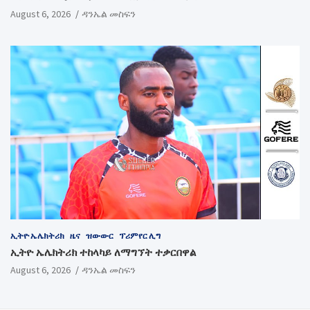
August 6, 2026
ዳንኤል መስፍን
ኢትዮ ኤሌክትሪክ
ዜና
ዝውውር
ፕሪምየር ሊግ
ኢትዮ ኤሌክትሪክ ተከላካይ ለማግኘት ተቃርበዋል
August 6, 2026
ዳንኤል መስፍን