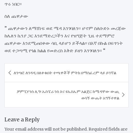
ጥሩ ነበር፡፡
ስለ ጨዋታው
” ጨዋታውን ለማሸነፍ ወደ ሜዳ እንገባለን፡፡ ሆኖም ስለቡድኑ መረጃው
ከሌለን ኬንያ ጋር እንደማድረጋችን እና የዝግጅት ጊዜ ተደማምሮ
ጨዋታው እንደሚጠበቀው ሳቢ ላይሆን ይችላል፡፡ በእኛ በኩል በፍጥነት
ወደ ተጋጣሚ የጎል ክልል የመድረስ እቅድ ይዘን እንገባለን፡፡ “
Post
ለገጣፎ ለገዳዲ በለቀቁበት ተጫዋቾች ምትክ በማስፈረም ላይ ይገኛል
navigation
ቻምፒየንስ ሊግ፡ ኤስፔራንስ እና ዩኤስኤም አልጀር ከሜዳቸው ውጪ
ወሳኝ ውጤት አግኝተዋል
Leave a Reply
Your email address will not be published.
Required fields are