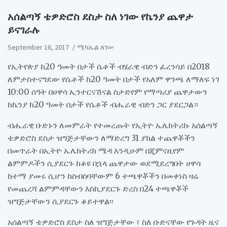
አሰልጣኝ ቴዎድሮስ ደስታ ስለ ነገው የኬንያ ጨዋታ
ይናገራሉ
September 16, 2017
ሚካኤል ለገሠ
የኢትየጵያ ከ20 ዓመት በታች ሴቶች ብሄራዊ ብድን ፈረንሳይ በ2018
ለምታስተናግደው የሴቶች ከ20 ዓመት በታች የአለም ዋንጫ ለማለፍ ነገ
10:00 ሰዓት በሀዋሳ ኢንተርናሽናል ስታድየም የማጣሪያ ጨዋታውን
ከኬንያ ከ20 ዓመት በታች የሴቶች ብሔራዊ ብድን ጋር ያደርጋል።
ብሔራዊ ቡድኑን ለመምራት የተመረጡት የኢትዮ ኤሌክትሪኩ አሰልጣኝ
ቴዎድሮስ ደስታ ዝግጅታቸውን ለማድረግ 31 ያክል ተጨዋቾችን
በመጥራት በኢትዮ ኤሌክትሪክ ሜዳ እንዲሁም በጂምናዚየም
ልምምዶችን ሲያደርጉ ከቆዩ በኋላ ጨዋታው ወደሚደረግበት ሀዋሳ
ከተማ ያመሩ ሲሆን ከስብስባቸውም 6 ተጫዋቾችን በመቀነስ ዛሬ
የመጨረሻ ልምምዳቸውን እስኪያደርጉ ድረስ በ24 ተጫዋቾች
ዝግጅታቸውን ሲያደርጉ ቆይተዋል፡፡
አሰልጣኝ ቴዎድሮስ ደስታ ስለ ዝግጅታቸው ፣ ስለ ቡድናቸው የጉዳት ዜና