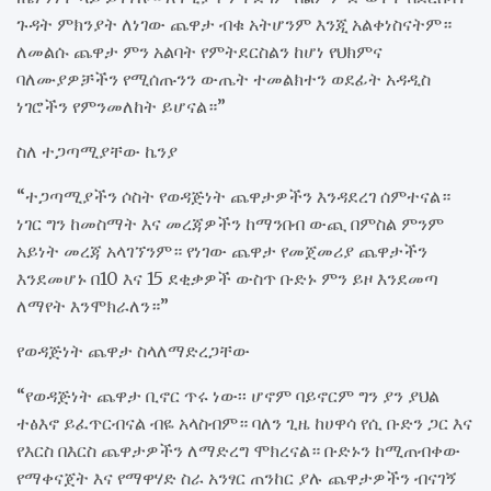
ጉዳት ምክንያት ለነገው ጨዋታ ብቁ አትሆንም እንጂ አልቀነስናትም።
ለመልሱ ጨዋታ ምን አልባት የምትደርስልን ከሆነ የህክምና
ባለሙያዎቻችን የሚሰጡንን ውጤት ተመልክተን ወደፊት አዳዲስ
ነገሮችን የምንመለከት ይሆናል።”
ስለ ተጋጣሚያቸው ኬንያ
“ተጋጣሚያችን ሶስት የወዳጅነት ጨዋታዎችን እንዳደረገ ሰምተናል።
ነገር ግን ከመስማት እና መረጃዎችን ከማንበብ ውጪ በምስል ምንም
አይነት መረጃ አላገኘንም። የነገው ጨዋታ የመጀመሪያ ጨዋታችን
እንደመሆኑ በ10 እና 15 ደቂቃዎች ውስጥ ቡድኑ ምን ይዞ እንደመጣ
ለማየት እንሞክራለን።”
የወዳጅነት ጨዋታ ስላለማድረጋቸው
“የወዳጅነት ጨዋታ ቢኖር ጥሩ ነው፡፡ ሆኖም ባይኖርም ግን ያን ያህል
ተፅእኖ ይፈጥርብናል ብዬ አላስብም። ባለን ጊዜ ከሀዋሳ የሲ ቡድን ጋር እና
የእርስ በእርስ ጨዋታዎችን ለማድረግ ሞክረናል። ቡድኑን ከሚጠብቀው
የማቀናጀት እና የማዋሃድ ስራ አንፃር ጠንከር ያሉ ጨዋታዎችን ብናገኝ