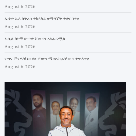
August 6, 2026
ኢትዮ ኤሌክትሪክ ተከላካይ ለማግኘት ተቃርበዋል
August 6, 2026
ፋሲል ከነማ ቡጣቃ ሸመናን አስፈርሟል
August 6, 2026
የጣና ሞገዶቹ ስብስባቸውን ማጠናከራቸውን ቀጥለዋል
August 6, 2026