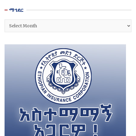
ማኅደር
ማኅደር