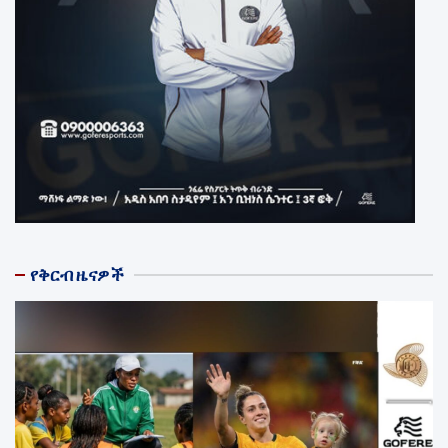
የቅርብ ዜናዎች