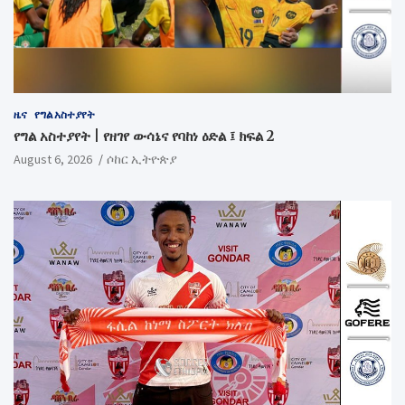
ዜና
የግል አስተያየት
የግል አስተያየት | የዘገየ ውሳኔና የባከነ ዕድል ፤ ክፍል 2
August 6, 2026
ሶከር ኢትዮጵያ