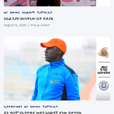
ዜና
ዝውውር
ፋሲል ከነማ
ፕሪምየር ሊግ
አቤል እያዩ በአሳዳጊው ቤት ይቆያል
August 6, 2026
ዳንኤል መስፍን
ኢትዮጵያ መድን
ዜና
ዝውውር
ፕሪምየር ሊግ
ደጉ ዱባሞ የኢትዮጵያ መድን አሰልጣኝ ሆነው ይቀጥላሉ