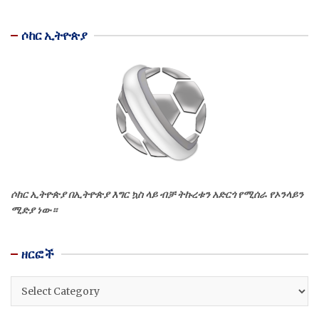
ሶከር ኢትዮጵያ
ሶከር ኢትዮጵያ በኢትዮጵያ እግር ኳስ ላይ ብቻ ትኩረቱን አድርጎ የሚሰራ የኦንላይን
ሚድያ ነው።
ዘርፎች
ዘርፎች