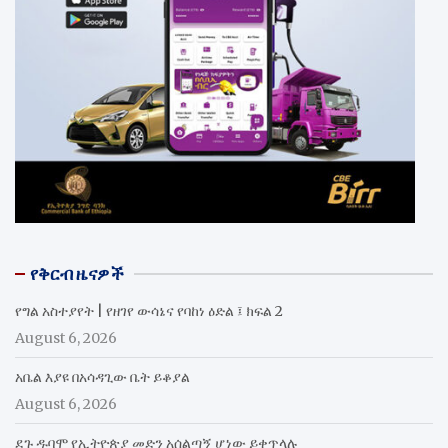
የቅርብ ዜናዎች
የግል አስተያየት | የዘገየ ውሳኔና የባከነ ዕድል ፤ ክፍል 2
August 6, 2026
አቤል እያዩ በአሳዳጊው ቤት ይቆያል
August 6, 2026
ደጉ ዱባሞ የኢትዮጵያ መድን አሰልጣኝ ሆነው ይቀጥላሉ