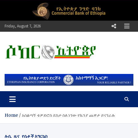
Skip
to
content
Friday, August 7, 2026
ሶከር ኢትዮጵያ
የኢትዮጵያ እግርኳስ ድምፅ !
Home
አሰልጣኝ ቴዎድሮስ ደስታ ስለ ነገው የኬንያ ጨዋታ ይናገራሉ
ሉሲ
ዜና
የሴቶች እግርኳስ