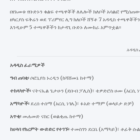
በየአመቱ የቡድኑን ቁልፍ ተጫዋቾች ለሌሎች ክለቦች አሳልፎ የሚሰጠው ሀ
ዘካርያስ ፍቅሬን ወደ ፕሪምየር ሊግ ክለቦች ሸኝቶ 7 አዳዲስ ተጫዋቾችን
እንዲሁም 5 ተጫዋቾችን ከታዳጊ ቡድኑ ለሙከራ አምጥቷል፡፡
አዳዲስ
አዳዲስ ፈራሚዎች
ግብ ጠባቂ፡
ሶፎኒያስ ኑረዲን (ከሻሸመኔ ከተማ)
ተከላካዮች፡
ናትናኤል ጌታሁን (ደቡብ ፓሊስ)፣ ቴዎድሮስ ሀሙ (አርሲ ነገ
አማካዮች፡
ደረሰ ተሰማ (አርሲ ነገሌ)፣ ፉአድ ተማም (ወላይታ ድቻ)
አጥቂ፡
መሐመድ ናስር (ወልቂጤ ከተማ)
ከሀላባ የክረምት ውድድር የተገኙ፡
ተመስገን ደርቤ (አማካይ)፣ ቶፊቅ ሱ