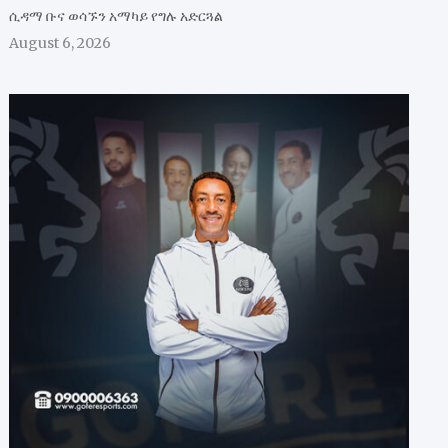
ሲዳማ ቡና ወሳኙን አማካይ የግሉ አድርጓል
August 6, 2026