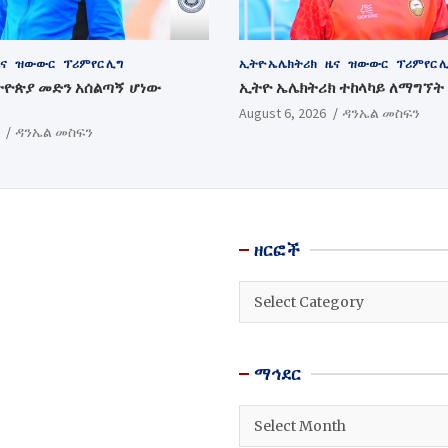
ና
ዝውውር
ፕሪምየር ሊግ
ኢትዮ ኤሌክትሪክ
ዜና
ዝውውር
ፕሪምየር 
ትዮጵያ መድን አሰልጣኝ ሆነው
ኢትዮ ኤሌክትሪክ ተከላካይ ለማግኘት
August 6, 2026
ዳንኤል መስፍን
ዳንኤል መስፍን
ዘርፎች
ዘርፎች
ማኅደር
ማኅደር