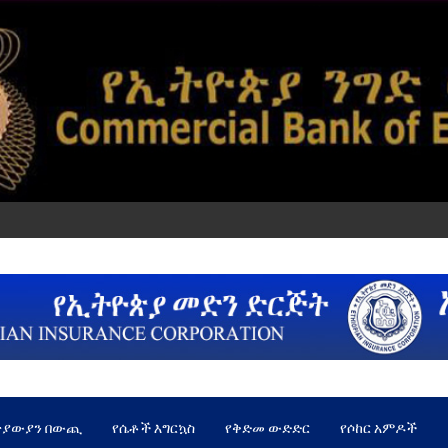
ጵያውያን በውጪ
የሴቶች እግርኳስ
የቅድመ ውድድር
የሶከር አምዶች