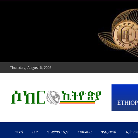
Skip
to
content
Thursday, August 6, 2026
ሶከር ኢትዮጵያ
የኢትዮጵያ እግርኳስ ድምፅ !
መነሻ
ዜና
ፕሪምየር ሊግ
ዝውውር
ዋልያዎቹ
ኢትዮ