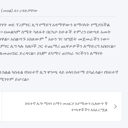
 (መሀል) እና ረዳቶቻቸው
ተያየት ወደ ፕሪምየር ሊግ የማደግ አላማቸውን ለማሳካት የሚያስችል
ው፡፡ በመልካም ስሜት ካለፉት በርካታ ስተቶች ተምረን በቀጣይ አመት
ዋል፡፡ አሰልጣኙ አክለውም ” አሁን ገና ዝግጅት መጀመራችን ነው፡፡
ሪምየር ሊግ ካሉ ክለቦች ጋር ተጨማሪ ጨዋታዎችን ለማድረግ አስበናል፡፡
መጠናከር ይረዳናል፡፡ ይህም ደካማና ጠንካራ ጎናችንን ለማየት
 ክልል ካስቴል የከፍተኛ ሊግ ዋንጫ ላይ ሀላባ ከተማ ይካፈላል፡፡ የከፍተኛ
ሚገጥም ይሆናል፡፡
​ከፍተኛ ሊግ፡ ሚዛን አማን መጠርያ ስያሜውን ሲለውጥ 9
ተጫዋቾችን አስፈርሟል