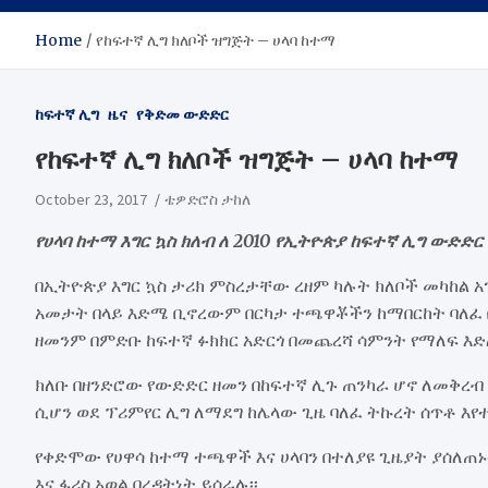
Home
የከፍተኛ ሊግ ክለቦች ዝግጅት – ሀላባ ከተማ
ከፍተኛ ሊግ
ዜና
የቅድመ ውድድር
የከፍተኛ ሊግ ክለቦች ዝግጅት – ሀላባ ከተማ
October 23, 2017
ቴዎድሮስ ታከለ
የሀላባ ከተማ እግር ኳስ ክለብ ለ 2010 የኢትዮጵያ ከፍተኛ ሊግ ውድ
በኢትዮጵያ እግር ኳስ ታሪክ ምስረታቸው ረዘም ካሉት ክለቦች መካከል አን
አመታት በላይ እድሜ ቢኖረውም በርካታ ተጫዋቾችን ከማበርከት ባለፈ 
ዘመንም በምድቡ ከፍተኛ ፉክክር አድርጎ በመጨረሻ ሳምንት የማለፍ እድሉ
ክለቡ በዘንድሮው የውድድር ዘመን በከፍተኛ ሊጉ ጠንካራ ሆኖ ለመቅረብ
ሲሆን ወደ ፕሪምየር ሊግ ለማደግ ከሌላው ጊዜ ባለፈ ትኩረት ሰጥቶ እየተ
የቀድሞው የሀዋሳ ከተማ ተጫዋች እና ሀላባን በተለያዩ ጊዜያት ያሰለጠኑ
እና ፋሪስ አወል በረዳትነት ይሰራሉ፡፡