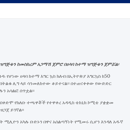
ድር ዝግጅቱን ከመስከረም አጋማሽ ጀምሮ በሀላባ ከተማ ዝግጅቱን ጀምሯል፡
ዱ የሆነው ሀላባ ከተማ እግር ኳስ ክለብ በኢትዮጵያ እግርኳስ ከ50
በትልቁ ሊግ ላይ ሳንመለከተው ቆይተናል፡፡ በተጠናቀቀው የውድድር
ን አሳልፎ ሰጥቷል፡፡
 በቀድሞ የክለቡ ተጫዋቾች የተዋቀረ አዳዲስ ቴክኒክ ኮሚቴ ያቋቋመ
ዘጋጀ ይገኛል፡፡
ት ሚሊዮን አካሉ ቡድኑን በዋና አሰልጣኝነት የሚመሩ ሲሆን እንዳለ አዱኛ