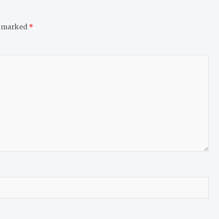
e marked
*