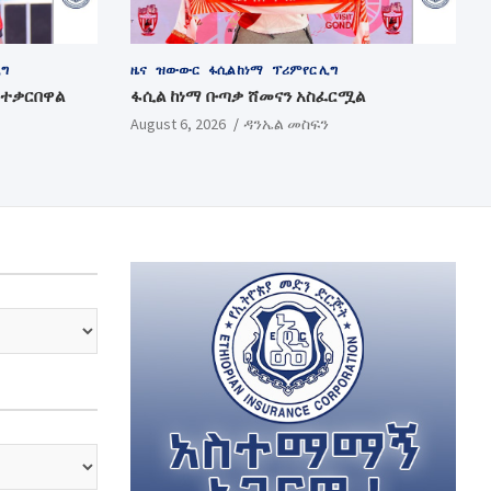
ሊግ
ዜና
ዝውውር
ፋሲል ከነማ
ፕሪምየር ሊግ
 ተቃርበዋል
ፋሲል ከነማ ቡጣቃ ሸመናን አስፈርሟል
August 6, 2026
ዳንኤል መስፍን