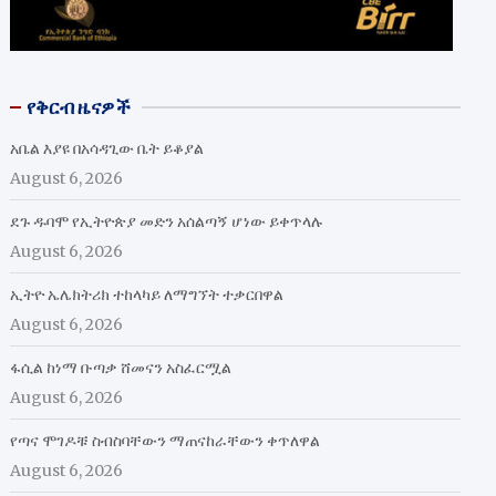
የቅርብ ዜናዎች
አቤል እያዩ በአሳዳጊው ቤት ይቆያል
August 6, 2026
ደጉ ዱባሞ የኢትዮጵያ መድን አሰልጣኝ ሆነው ይቀጥላሉ
August 6, 2026
ኢትዮ ኤሌክትሪክ ተከላካይ ለማግኘት ተቃርበዋል
August 6, 2026
ፋሲል ከነማ ቡጣቃ ሸመናን አስፈርሟል
August 6, 2026
የጣና ሞገዶቹ ስብስባቸውን ማጠናከራቸውን ቀጥለዋል
August 6, 2026