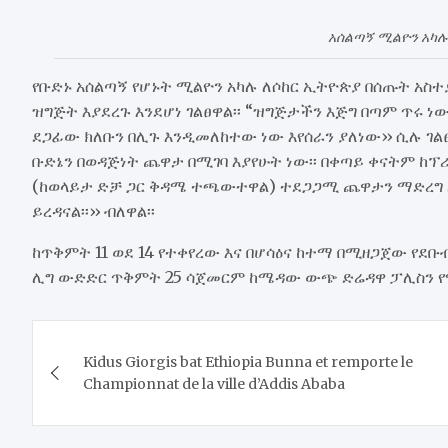
አሰልጣኝ ሚልዮን አካሉ
የቡድኑ አሰልጣኝ የሆኑት ሚልዮን አካሉ ለሶከር ኢትዮጵያ በሰጡት አስ
ዝግጅት እያደረጉ እንደሆነ ገልፀዋል፡፡ “ዝግጅታችን እጅግ በጣም ጥሩ ነ
ደጋፊው ክለቡን በሊጉ እንዲመለከተው ነው እየሰራን ያለነው›› ሲሉ ገልፀ
ቡድኔን በወዳጅነት ጨዋታ በሚገባ እያየሁት ነው፡፡ በቀጣይ ቀናትም ከፕ
(ከወላይታ ድቻ ጋር ቅዳሜ ተጫውተዋል) ተደጋጋሚ ጨዋታን ማድረግ ለ
ይረዳናል፡፡›› ብለዋል፡፡
ከጥቅምት 11 ወደ 14 የተቀየረው እና በሆሳዕና ከተማ በሚዘጋጀው የደቡብ
ሊግ ውድድር ጥቅምት 25 ሳጀመርም ከሜዳው ውጭ ድሬዳዋ ፓሊስን የ
Post
Kidus Giorgis bat Ethiopia Bunna et remporte le
navigation
Championnat de la ville d’Addis Ababa