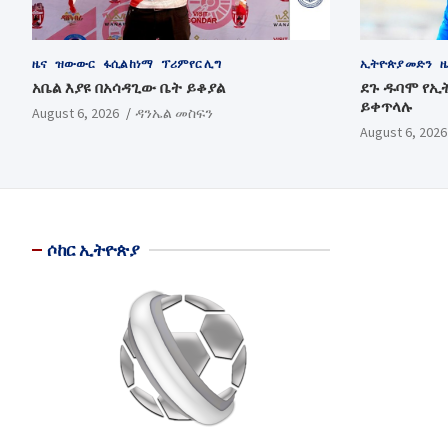
ዜና
ዝውውር
ፋሲል ከነማ
ፕሪምየር ሊግ
ኢትዮጵያ መድን
ዜ
አቤል እያዩ በአሳዳጊው ቤት ይቆያል
ደጉ ዱባሞ የኢ
ይቀጥላሉ
August 6, 2026
ዳንኤል መስፍን
August 6, 2026
ሶከር ኢትዮጵያ