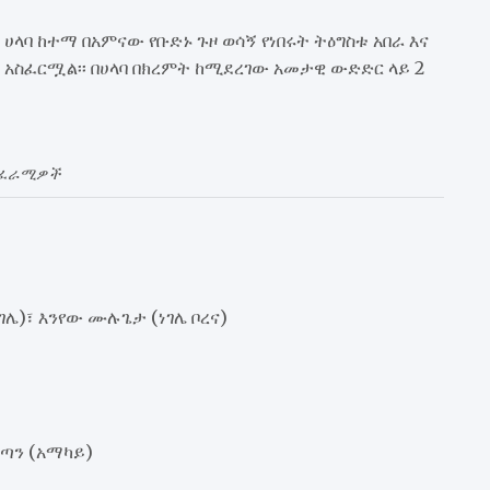
ላባ ከተማ በአምናው የቡድኑ ጉዞ ወሳኝ የነበሩት ትዕግስቱ አበራ እና
 አስፈርሟል፡፡ በሀላባ በክረምት ከሚደረገው አመታዊ ውድድር ላይ 2
 ፈራሚዎች
ሌ)፣ እንየው ሙሉጌታ (ነገሌ ቦረና)
ልጣን (አማካይ)