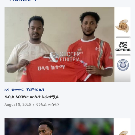
ዜና
ዝውውር
ፕሪምየር ሊግ
ፋሲል አበባየሁ ውሉን አራዝሟል
August 8, 2026
ዳንኤል መስፍን