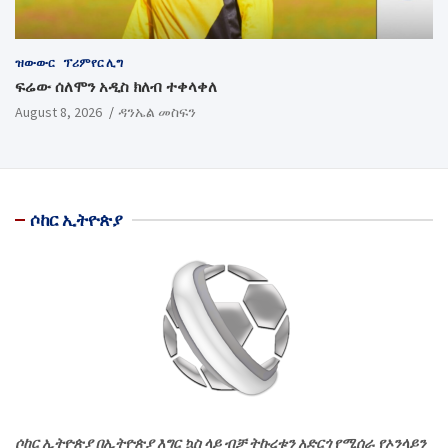
ዝውውር
ፕሪምየር ሊግ
ፍሬው ሰለሞን አዲስ ክለብ ተቀላቀለ
August 8, 2026
ዳንኤል መስፍን
ሶከር ኢትዮጵያ
ሶከር ኢትዮጵያ በኢትዮጵያ እግር ኳስ ላይ ብቻ ትኩረቱን አድርጎ የሚሰራ የኦንላይን