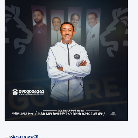
የቅርብ ዜናዎች