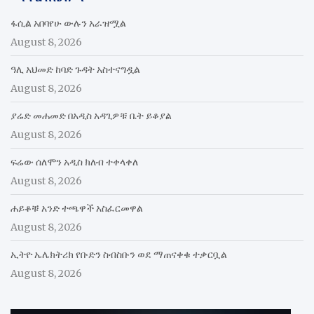
ፋሲል አበባየሁ ውሉን አራዝሟል
August 8, 2026
ዓሊ አህመድ ከባድ ጉዳት አስተናግዷል
August 8, 2026
ያሬድ መሐመድ በአዲስ አዳጊዎቹ ቤት ይቆያል
August 8, 2026
ፍሬው ሰለሞን አዲስ ክለብ ተቀላቀለ
August 8, 2026
ሐይቆቹ አንድ ተጫዋች አስፈርመዋል
August 8, 2026
ኢትዮ ኤሌክትሪክ የቡድን ስብስቡን ወደ ማጠናቀቁ ተቃርቧል
August 8, 2026