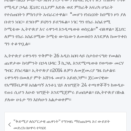
የሚዲያ ኃላፊ ጁኒየር ቢኒያም እድሉ ወደ ምስራቅ አፍሪካ ሀገራት
የተሰጠበትን ምክንያት አብራርተዋል፡፡ “መሆን የነበረበት ከሰሜን ዞን ያለ
ቡድን ነበር፡፡ ደንቡም ይህንን ይደግፋል፡፡ ነገር ግን የስራ አስፈፃሚ
ኮሚቴው ኢትዮጵያ እና ሩዋንዳ እንዲጫወቱ ወስኗል፡፡” ብለዋል፡፡ ጁኒየር
ለምን የስራ አስፈፃሚው ኮሚቴ ውሳኔውን ለመወሰን እንደቻለ ከመጥቀስ
ግን ተቆጥቧል፡፡
ኢትዮጵያ ሩዋንዳን ጥቅምት 26 አዲስ አበባ ላይ ስታስተናግድ የመልስ
ጨዋታው ከሳምንት በኃላ ህዳር 3 ኪጋሊ እንደሚጫወቱ የወጣው መርሃ
ግብር ያስረዳል፡፡ ኢትዮጵያ በ2014 ለቻን ለመጀመሪያ ግዜ ስታልፍ
ሩዋንዳን በመለያ ምት አሸንፋ መሆኑ አይዘነጋም፡፡ ጀርመናዊው
የአማቩቢዎቹ አሰልጣኝ አንቶኒ ሄይ ለዝግጀት 24 ተጫዋቾችን ከወዲሁ
የጠሩ ሲሆን እሁድ ዝግጅት እንደሚጀምሩ ይጠበቃል፡፡ በኢትዮጵያ በኩል
ያለው ሁኔታ ግን እስካሁን አልታወቀም፡፡
Post
“ቅድሚያ ለስፖርታዊ ጨዋነት” የግንዛቤ ማስጨበጫ እና ውይይት
navigation
መድረክ በሀዋሳ ተካሄደ