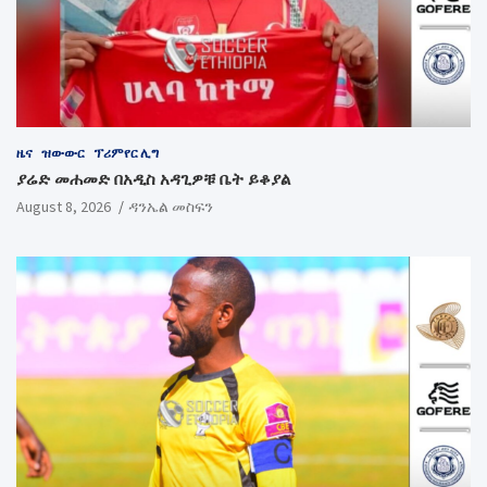
ዜና
ዝውውር
ፕሪምየር ሊግ
ያሬድ መሐመድ በአዲስ አዳጊዎቹ ቤት ይቆያል
August 8, 2026
ዳንኤል መስፍን