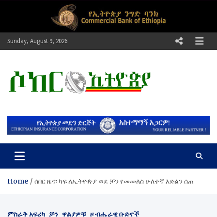
Skip
to
content
Sunday, August 9, 2026
ሶከር ኢትዮጵያ
የኢትዮጵያ እግርኳስ ድምፅ !
Home
ሰበር ዜና፡ ካፍ ለኢትዮጵያ ወደ ቻን የመመለስ ሁለተኛ እድልን ሰጠ
ምስራቅ አፍሪካ
ቻን
ዋልያዎቹ
ዞ ብሔራዊ ቡድኖች