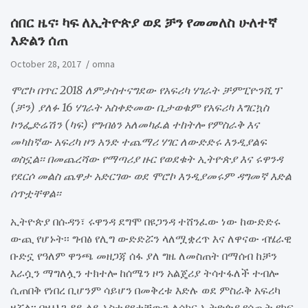
ሰበር ዜና፡ ካፍ ለኢትዮጵያ ወደ ቻን የመመለስ ሁለተኛ
እድልን ሰጠ
October 28, 2017
omna
ሞሮኮ በጥር 2018 ለምታስተናግደው የአፍሪካ ሃገራት ቻምፒዮንሺፕ
(ቻን) ያለፉ 16 ሃገራት አስቀድመው ቢታወቁም የአፍሪካ እግርኳስ
ኮንፌድሬሽን (ካፍ) የግብፅን አለመካፈል ተከትሎ የምስራቅ እና
መካከኛው አፍሪካ ዞን አንድ ተጨማሪ ሃገር ለውድድሩ እንዲያልፍ
ወስኗል፡፡ በመጨረሻው የማጣሪያ ዙር የወደቁት ኢትዮጵያ እና ሩዋንዳ
የደርሶ መልስ ጨዋታ አድርገው ወደ ሞሮኮ እንዲያመሩም ዳግመኛ እድል
ሰጥቷቸዋል፡፡
ኢትዮጵያ በሱዳን፣ ሩዋንዳ ደግሞ በዩጋንዳ ተሸንፈው ነው ከውድድሩ
ውጪ የሆኑት፡፡ ግብፅ የሊግ ውድድሯን ላለሟቋረጥ እና ለዋናው ብሄራዊ
ቡድኗ የዓለም ዋንጫ መዘጋጃ ሰፋ ያለ ግዜ ለመስጠት በማሰብ ከቻን
እራሷን ማግለሏን ተክተሎ ከሰሜን ዞን አልጄሪያ ትሳተፋለች ተብሎ
ሲጠበቅ የነበረ ቢሆንም ሳይሆን በመቅረቱ እድሉ ወደ ምስራቅ አፍሪካ
ዞሯል፡፡ በዚህ ጉዳይ ላይ አስተያየታቸውን ለሶከር ኢትዮጵያ የሰጡት የካፍ