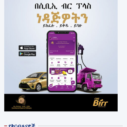
የቅርብ ዜናዎች