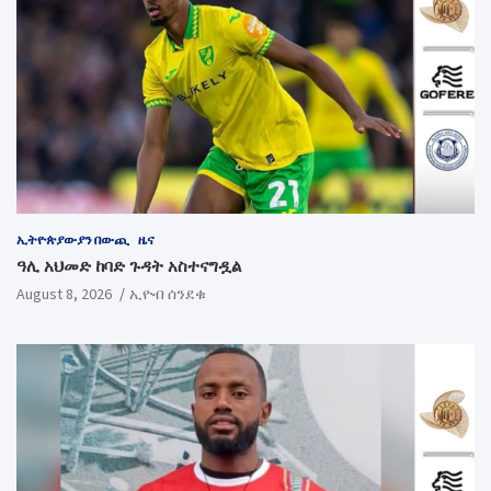
ኢትዮጵያውያን በውጪ
ዜና
ዓሊ አህመድ ከባድ ጉዳት አስተናግዷል
August 8, 2026
ኢዮብ ሰንደቁ