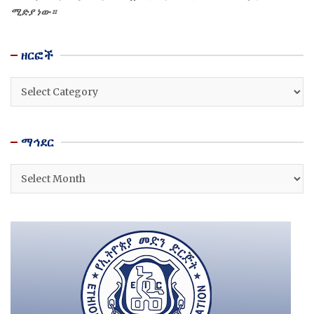
ሚድያ ነው።
ዘርፎች
ዘርፎች
ማኅደር
ማኅደር