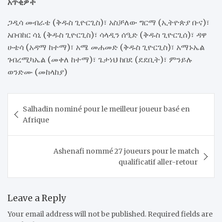
አጥቂዎች
ጋዲሳ መብራቴ (ቅዱስ ጊዮርጊስ)፣ አስቻለው ግርማ (ኢትዮጵያ ቡና)፣
አቡበከር ሳኒ (ቅዱስ ጊዮርጊስ)፣ ሳላዲን ሰዒድ (ቅዱስ ጊዮርጊሰ)፣ ዳዋ
ሁቴሳ (አዳማ ከተማ)፣ አሜ መሐመድ (ቅዱስ ጊዮርጊስ)፣ አማኑኤል
ገብረሚካኤል (መቀለ ከተማ)፣ ጌታነህ ከበደ (ደደቢት)፣ ምንይሉ
ወንድሙ (መከላከያ)
Post
​Salhadin nominé pour le meilleur joueur basé en
navigation
Afrique
Ashenafi nommé 27 joueurs pour le match
qualificatif aller-retour
Leave a Reply
Your email address will not be published.
Required fields are