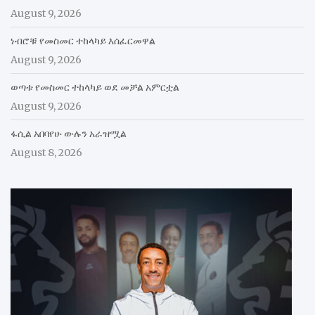
August 9, 2026
ነብሮቹ የመስመር ተከላካይ እሰፈርመዋል
August 9, 2026
ወጣቱ የመስመር ተከላካይ ወደ መቻል አምርቷል
August 9, 2026
ፋሲል አበባየሁ ውሉን አራዝሟል
August 8, 2026