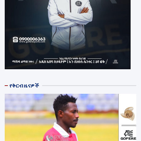
የቅርብ ዜናዎች