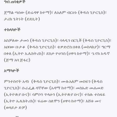
ግብ ጠባቂዎች
ጀማል ጣሰው (ድሬዳዋ ከተማ)፣ ለአለም ብርሀኑ (ቅዱስ ጊዮርጊስ)፣
ታሪክ ጌትነት (ደደቢት)
ተከላካዮች
አስቻለው ታመነ (ቅዱስ ጊዮርጊስ)፣ ሳላዲን በርጊቾ (ቅዱስ ጊዮርጊስ)፣
አበባው ቡታቆ (ቅዱስ ጊዮርጊስ)፣ ቴዎድሮስ በቀለ (መከላከያ)፣ ግርማ
በቀለ (ኢትዮ ኤሌክትሪክ)፣ ደስታ ዮሀንስ (ሀዋሳ ከተማ)፣ ኄኖክ አዱኛ
(ጅማ አባ ጅፋር)
አማካዮች
ምንተስኖት አዳነ (ቅዱስ ጊዮርጊስ)፣ ሙሉአለም መስፍን (ቅዱስ
ጊዮርጊስ)፣ ሱራፌል ዳኛቸው (አዳማ ከተማ)፣ መስኡድ መሐመድ
(ኢትዮጵያ ቡና)፣ ሳምሶን ጥላሁን (ኢትዮጵያ ቡና)፣ ተክሉ ተስፋዬ
(ኢትዮ ኤሌክትሪክ)፣ ፍሬው ሰለሞን (ሀዋሳ ከተማ)፣ እሸቱ መና
(ወላይታ ድቻ)