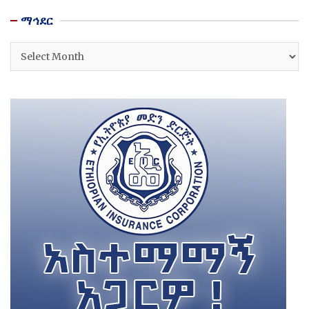
ማኅደር
ማኅደር