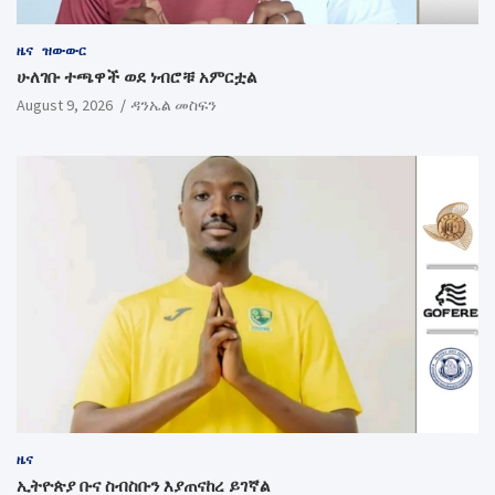
ዜና
ዝውውር
ሁለገቡ ተጫዋች ወደ ነብሮቹ አምርቷል
August 9, 2026
ዳንኤል መስፍን
ዜና
ኢትዮጵያ ቡና ስብስቡን እያጠናከረ ይገኛል