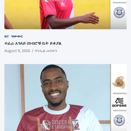
ዜና
ዝውውር
ተፈራ አንለይ በነብሮቹ ቤት ይቆያል
August 9, 2026
ዳንኤል መስፍን