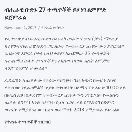
​ብሔራዊ ቡድኑ 27 ተጫዋቾች ይዞ ነገ ልምምድ
ይጀምራል
November 1, 2017
ዳንኤል መስፍን
የኢትዮጵያ ብሔራዊ ቡድን በአፍሪካ ሀገራት ዋንጫ (ቻን) ማጣርያ
ከሩዋንዳ ብሔራዊ ቡድን ጋር እሁድ የመጀመርያ ጨዋታውን ያደርጋል፡፡
አሰልጣኝ አሸናፊ በቀለ ከዚህ ቀደም ከጠሯቸው 25 ተጫዋቾች
በተጨማሪ ሁለት ተጫዋቾትን አክለው በነገው እለት ልምምድ
እንደሚጀምሩ ታውቋል፡፡
ፌዴሬሽኑ ለጨዋታው የቀረው የዝግጅት ጊዜ አጭር በመሆኑ ለካፍ
ያቀረበው የይራዘምልኝ ጥያቄ ተቀባይነት ባለማግኘቱ እሁድ 10:00 ላይ
በአዲስ አበባ ስታድየም የመጀመርያ ጨዋታውን ያደርጋል፡፡ የመልሱን
ጨዋታ ደግሞ ከአንድ ሳምንት በኋላ ኪጋሊ ላይ በማድረግ በድምር
ውጤት የሚያሸንፈው ቡድን ወደ ሞሮኮ 2018 የሚያመራ ይሆናል፡፡
የተጠሩ ተጫዋቾች ዝርዝር