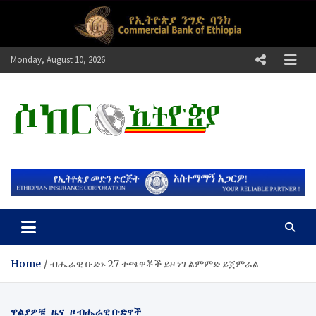
Skip
to
content
Monday, August 10, 2026
ሶከር ኢትዮጵያ
የኢትዮጵያ እግርኳስ ድምፅ !
Home
​ብሔራዊ ቡድኑ 27 ተጫዋቾች ይዞ ነገ ልምምድ ይጀምራል
ዋልያዎቹ
ዜና
ዞ ብሔራዊ ቡድኖች