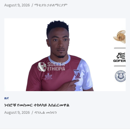
August 9, 2026
ማቲያስ ኃይለማርያም
ዜና
ነብሮቹ የመስመር ተከላካይ እሰፈርመዋል
August 9, 2026
ዳንኤል መስፍን