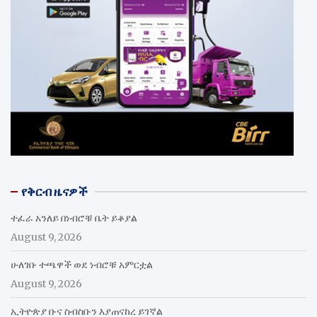
የቅርብ ዜናዎች
ተፈራ አንለይ በነብሮቹ ቤት ይቆያል
August 9, 2026
ሁለገቡ ተጫዋች ወደ ነብሮቹ አምርቷል
August 9, 2026
ኢትዮጵያ ቡና ስብስቡን እያጠናከረ ይገኛል