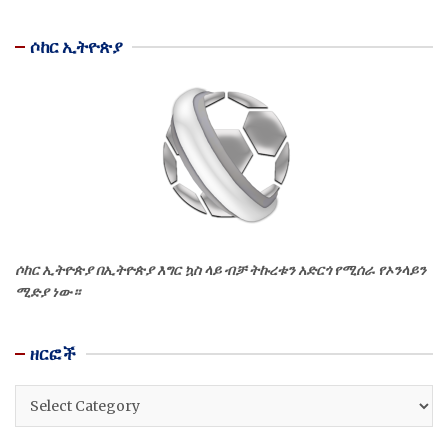
ሶከር ኢትዮጵያ
ሶከር ኢትዮጵያ በኢትዮጵያ እግር ኳስ ላይ ብቻ ትኩረቱን አድርጎ የሚሰራ የኦንላይን
ሚድያ ነው።
ዘርፎች
ዘርፎች