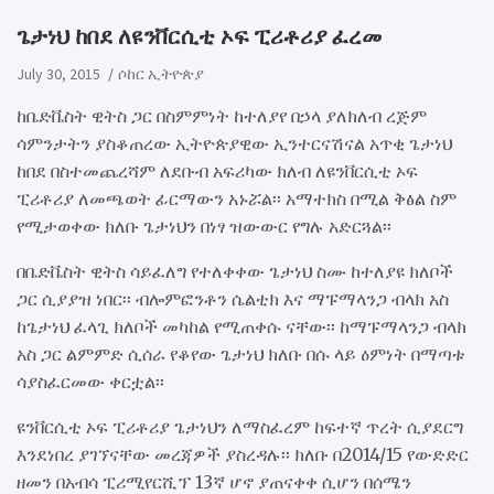
ጌታነህ ከበደ ለዩንቨርሲቲ ኦፍ ፒሪቶሪያ ፈረመ
July 30, 2015
ሶከር ኢትዮጵያ
ከቤድቬስት ዊትስ ጋር በስምምነት ከተለያየ በኃላ ያለክለብ ረጅም
ሳምንታትን ያስቆጠረው ኢትዮጵያዊው ኢንተርናሽናል አጥቂ ጌታነህ
ከበደ በስተመጨረሻም ለደቡብ አፍሪካው ክለብ ለዩንቨርሲቲ ኦፍ
ፒሪቶሪያ ለመጫወት ፊርማውን አኑሯል፡፡ አማተክስ በሚል ቅፅል ስም
የሚታወቀው ክለቡ ጌታነህን በነፃ ዝውውር የግሉ አድርጓል፡፡
በቤድቬስት ዊትስ ሳይፈለግ የተለቀቀው ጌታነህ ስሙ ከተለያዩ ክለቦች
ጋር ሲያያዝ ነበር፡፡ ብሎምፎንቶን ሴልቲክ እና ማፑማላንጋ ብላክ አስ
ከጌታነህ ፈላጊ ክለቦች መካከል የሚጠቀሱ ናቸው፡፡ ከማፑማላንጋ ብላክ
አስ ጋር ልምምድ ሲሰራ የቆየው ጌታነህ ክለቡ በሱ ላይ ዕምነት በማጣቱ
ሳያስፈርመው ቀርቷል፡፡
ዩንቨርሲቲ ኦፍ ፒሪቶሪያ ጌታነህን ለማስፈረም ከፍተኛ ጥረት ሲያደርግ
እንደነበረ ያገኘናቸው መረጃዎች ያስረዳሉ፡፡ ክለቡ በ2014/15 የውድድር
ዘመን በአብሳ ፒሪሚየርሺፕ 13ኛ ሆኖ ያጠናቀቀ ሲሆን በሰሜን