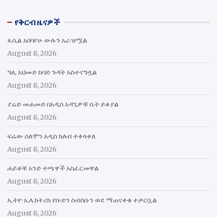
የቅርብ ዜናዎች
ፋሲል አበባየሁ ውሉን አራዝሟል
August 8, 2026
ዓሊ አህመድ ከባድ ጉዳት አስተናግዷል
August 8, 2026
ያሬድ መሐመድ በአዲስ አዳጊዎቹ ቤት ይቆያል
August 8, 2026
ፍሬው ሰለሞን አዲስ ክለብ ተቀላቀለ
August 8, 2026
ሐይቆቹ አንድ ተጫዋች አስፈርመዋል
August 8, 2026
ኢትዮ ኤሌክትሪክ የቡድን ስብስቡን ወደ ማጠናቀቁ ተቃርቧል
August 8, 2026