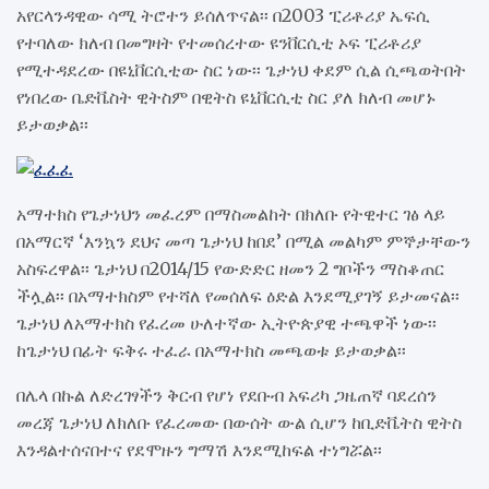
አየርላንዳዊው ሳሚ ትሮተን ይሰለጥናል፡፡ በ2003 ፒሪቶሪያ ኤፍሲ
የተባለው ክለብ በመግዛት የተመሰረተው ዩንቨርሲቲ ኦፍ ፒሪቶሪያ
የሚተዳደረው በዩኒቨርሲቲው ስር ነው፡፡ ጌታነህ ቀደም ሲል ሲጫወትበት
የነበረው ቤድቬስት ዊትስም በዊትስ ዩኒቨርሲቲ ስር ያለ ክለብ መሆኑ
ይታወቃል፡፡
አማተክስ የጌታነህን መፈረም በማስመልከት በክለቡ የትዊተር ገፅ ላይ
በአማርኛ ‘እንኳን ደህና መጣ ጌታነህ ከበደ’ በሚል መልካም ምኞታቸውን
አስፍረዋል፡፡ ጌታነህ በ2014/15 የውድድር ዘመን 2 ግቦችን ማስቆጠር
ችሏል፡፡ በአማተክስም የተሻለ የመሰለፍ ዕድል እንደሚያገኝ ይታመናል፡፡
ጌታነህ ለአማተክስ የፈረመ ሁለተኛው ኢትዮጵያዊ ተጫዋች ነው፡፡
ከጌታነህ በፊት ፍቅሩ ተፈራ በአማተክስ መጫወቱ ይታወቃል፡፡
በሌላ በኩል ለድረገፃችን ቅርብ የሆነ የደቡብ አፍሪካ ጋዜጠኛ ባደረሰን
መረጃ ጌታነህ ለክለቡ የፈረመው በውሰት ውል ሲሆን ከቢድቬትስ ዊትስ
እንዳልተሰናበተና የደሞዙን ግማሽ እንደሚከፍል ተነግሯል፡፡