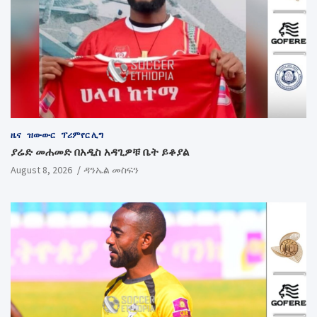
ዜና
ዝውውር
ፕሪምየር ሊግ
ያሬድ መሐመድ በአዲስ አዳጊዎቹ ቤት ይቆያል
August 8, 2026
ዳንኤል መስፍን