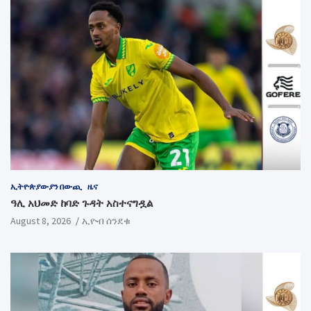
ኢትዮጵያውያን በውጪ
ዜና
ዓሊ አህመድ ከባድ ጉዳት አስተናግዷል
August 8, 2026
ኢዮብ ሰንደቁ