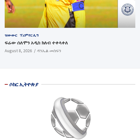
ዝውውር
ፕሪምየር ሊግ
ፍሬው ሰለሞን አዲስ ክለብ ተቀላቀለ
August 8, 2026
ዳንኤል መስፍን
ሶከር ኢትዮጵያ