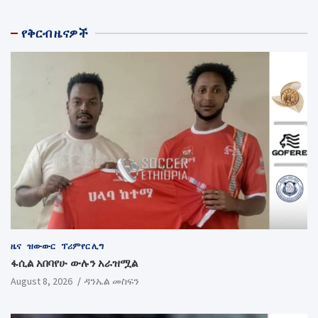
የቅርብ ዜናዎች
ዜና
ዝውውር
ፕሪምየር ሊግ
ፋሲል አበባየሁ ውሉን አራዝሟል
August 8, 2026
ዳንኤል መስፍን