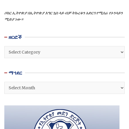
ሶከር ኢትዮጵያ በኢትዮጵያ እግር ኳስ ላይ ብቻ ትኩረቱን አድርጎ የሚሰራ የኦንላይን
ሚድያ ነው።
ዘርፎች
ዘርፎች
ማኅደር
ማኅደር