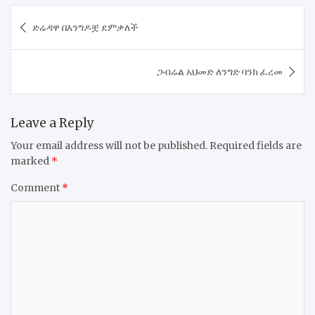
Post
ድሬዳዋ በእንግዶቿ ደምቃለች
navigation
ጋብሬል አህመድ ለንግድ ባንክ ፈረመ
Leave a Reply
Your email address will not be published.
Required fields are
marked
*
Comment
*