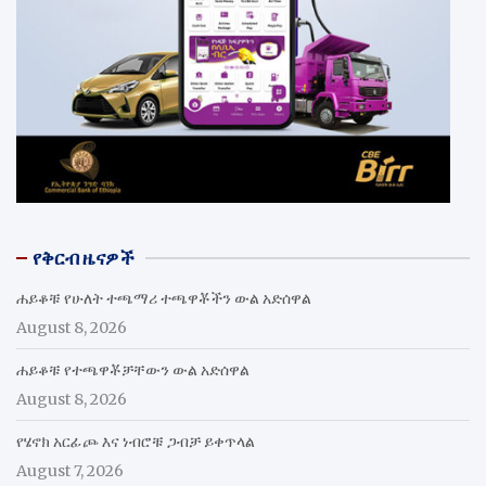
የቅርብ ዜናዎች
ሐይቆቹ የሁለት ተጫማሪ ተጫዋቾችን ውል አድሰዋል
August 8, 2026
ሐይቆቹ የተጫዋቾቻቸውን ውል አድሰዋል
August 8, 2026
የሄኖክ አርፊጮ እና ነብሮቹ ጋብቻ ይቀጥላል
August 7, 2026