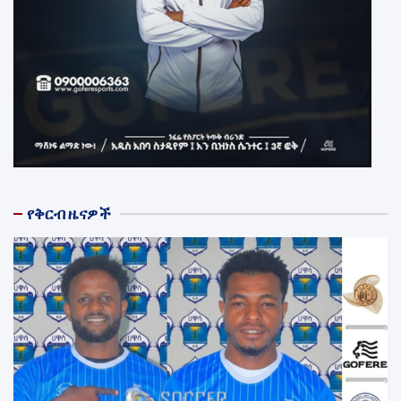
የቅርብ ዜናዎች