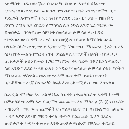
አለማስተናገዱ በደረጃው ሰንጠረዥ ይበልጥ እንዳይንሸራተት
ረድቶታል። ጨዋታው እስካሁን በሜዳቸው ሶስት ጨዋታዎችን ብቻ
ያደረጉት አዳማዎች አንድ ግብ እና እንድ ድል ብቻ ያስመዘገቡበትን
ደካማ የሜዳ ላይ ሪከርድ ለማሻሻል ሌላ ዕድል እንደሚፈጥርላቸው
ይጠበቃል። ባሳለፍነው ሳምንት በወላይታ ድቻ ላይ የ3-1 ድል
የተጎናፀፈው ሲዳማ ቡና የሊጉን የመጀመሪያ ድል ከማሳካቱ ባለፈ
ባለፉት ሶስት ጨዋታዎች እያሳየ የሚገኘው የግብ ማስቆጠር ሂደት ቡድኑ
ላይ በጥሩ መልኩ የሚነሳ ነጥብ ሆኗል። ሲዳማዎች በሶስት ተከታታይ
ጨዋታዎች ኳስን ከመረብ ጋር ማገናኘት ተቸግረው ከቆዩ በኃላ ወልድያ
ላይ አንድ ፣ ደደቢት ላይ ሁለት እንዲሁም ወላይታ ድቻ ላይ ሶስት ግቦችን
ማስቆጠር ችለዋል። የዛሬው የአዳማ ጨዋታም ቡድኑ በፍጥነት
ከታችኛው የደረጃ ሰንጠረዥ ክፍል ለመረቅ የሚያደርገው ይሆናል።
ሱራፌል ዳኛቸው እና ቡልቻ ሹራ ከጉዳት የተመለሱለት አዳማ ከተማ
በምትካቸው አምበሉን ሱሊማን መሀመድን እና ሚካኤል ጆርጅን በጉዳት
ምክንያት የጣቸው ተጨዋቾች ሆነዋል። በሲዳማ ቡና በኩል ግብ ጠባቂው
መሳይ አያኖ እና ባዬ ገዛሀኝ ቅጣታቸውን ያልጨረሱ ሲሆን ከአራት
ጨዋታዎች ቅጣት ተመልሶ አንድ ጨዋታ ማድረግ የቻለው ትርታዬ