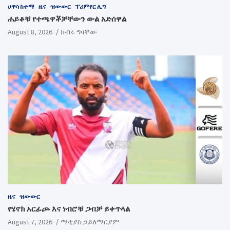
ሀዋሳ ከተማ
ዜና
ዝውውር
ፕሪምየር ሊግ
ሐይቆቹ የተጫዋቾቻቸውን ውል አድሰዋል
August 8, 2026
ክብሩ ግዛቸው
ዜና
ዝውውር
የሄኖክ አርፊጮ እና ነብሮቹ ጋብቻ ይቀጥላል
August 7, 2026
ማቲያስ ኃይለማርያም