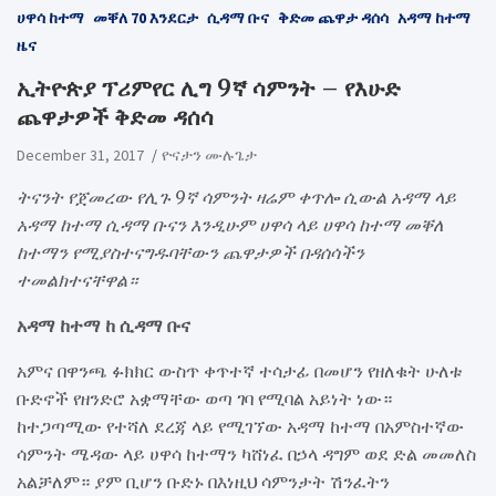
ሀዋሳ ከተማ
መቐለ 70 እንደርታ
ሲዳማ ቡና
ቅድመ ጨዋታ ዳሰሳ
አዳማ ከተማ
ዜና
​ኢትዮጵያ ፕሪምየር ሊግ 9ኛ ሳምንት – የእሁድ
ጨዋታዎች ቅድመ ዳሰሳ
December 31, 2017
ዮናታን ሙሉጌታ
ትናንት የጀመረው የሊጉ 9ኛ ሳምንት ዛሬም ቀጥሎ ሲውል አዳማ ላይ
አዳማ ከተማ ሲዳማ ቡናን እንዲሁም ሀዋሳ ላይ ሀዋሳ ከተማ መቐለ
ከተማን የሚያስተናግዱባቸውን ጨዋታዎች በዳሰሳችን
ተመልክተናቸዋል።
አዳማ ከተማ ከ ሲዳማ ቡና
አምና በዋንጫ ፉክክር ውስጥ ቀጥተኛ ተሳታፊ በመሆን የዘለቁት ሁለቱ
ቡድኖች የዘንድሮ አቋማቸው ወጣ ገባ የሚባል አይነት ነው።
ከተጋጣሚው የተሻለ ደረጃ ላይ የሚገኘው አዳማ ከተማ በአምስተኛው
ሳምንት ሜዳው ላይ ሀዋሳ ከተማን ካሸነፈ በኃላ ዳግም ወደ ድል መመለስ
አልቻለም። ያም ቢሆን ቡድኑ በእነዚህ ሳምንታት ሽንፈትን