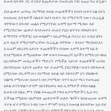
ደመቀ ከጉዳት ጋር ተያይዞ ለጨዋታው የመድረሱ ነገር አጠራጣሪ ሆኗል።
ይህ ጨዋታ ጠንካራ የአማካይ ክፍል ተጨዋቾችን የያዘን ቡድን ስል የሆኑ
የመስመር አጥቂዎች ባለቤት ከሆነ ቡድን ጋር የሚያገናኝ ነው። ሱራፌል
ዳኛቸውን ከጉዳት መልስ የሚያገኘው አዳማ ከተማ ሜዳው ላይ
የሚያደርገው ጨዋታ እንደመሆኑ መጠን የኳስ ቁጥጥር የበላይነቱን
ለማግኘት የሚቸገር አይመስልም። ከኢስማኤል ሳንጋሪ እና አዲስ ህንፃ
ፊት ለፊት የሚያጣምራቸው ሱራፌል ዳኛቸው ፣ ከንአን ማርክነህ እና
ኤፍሬም ዘካሪያስ አይነት ተጨዋቾችን የያዘው አዳማ ከተማ ከፊት
እንደሚሰለፍ ለሚጠበቀው ዳዋ ሁቴሳ የመጨረሻ ኳሶችን ከማድረስ ባለፈ
በራሳቸውም ሙከራዎችን ማድረግ የሚችሉ አይነት ተጨዋቾች መያዙ
በእንደዛሬው አይነት ጨዋታ ላይ ተጠቃሚ ያደርገዋል። ቡድኑ በድክመቱ
በሚነሳው የሲዳማ ቡና የአማካይ ክፍል ላይ የቁጥርም ሆነ የክህሎት
ብልጫ የሚኖረው በመሆኑ በተጋጣሚው ሳጥን ዙሪያ ጫና የመፍጠር
ዕድል ይኖተዋል። ሆኖም በእንቅስቃሴ ወደ ሲዳማዎች የግብ ክልል
ከመድረስ ባለፈ ምን ያህል የመጨረሻ የግብ አጋጣሚዎችን ሊፈጥር
ይችላል የሚለው በአምስት ጨዋታዎች ሁለት ግቦችን ላስቆጠረው አዳማ
ጥያቄ ሆኖ የሚነሳ ጉዳይ ነው። ምንም እንኳን የመሀል ክፍላቸው ኳስ ይዞ
የመቆየት አቅም ባይኖረውም የሲዳማዎች ማጥቃት ኳስ ከመሀሉ ክፍል