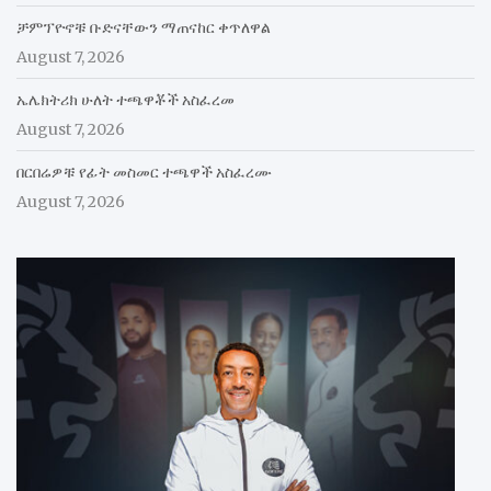
ቻምፕዮኖቹ ቡድናቸውን ማጠናከር ቀጥለዋል
August 7, 2026
ኤሌክትሪክ ሁለት ተጫዋቾች አስፈረመ
August 7, 2026
በርበሬዎቹ የፊት መስመር ተጫዋች አስፈረሙ
August 7, 2026