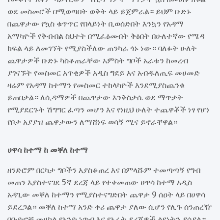
ወደ መስመሮች በሚወጣበት ወቅት ላይ ይጀምራል። ይህም ቡድኑ
በጨዋታው የኳስ ቁጥጥር የበላይነት ቢወሰድበት እንኳን የአዳማ
አማካዮች የቅብብል ስህተት በሚፈፅሙበት ቅፅበት በሁለተኛው የሜዳ
ክፍል ላይ ለመገኘት የሚያስችለው ጠንካራ ጎኑ ነው። ባለፉት ሁለት
ጨዋታዎች ቡድኑ ካስቆጠራቸው አምስት ግቦች አራቱን ከመረብ
ያገናኙት የመስመር አጥቂዎች አዲስ ግደይ እና አብዱለጢፍ መሀመድ
ዛሬም የአዳማ ከተማን የመስመር ተከላካዮች እንደሚያስጨንቁ
ይጠበቃል። ለሲዳማዎች በጨዋታው እንቅስቃሴ ወደ ማጥቃት
የሚያደርጉት ሽግግር ፈጣን መሆን እና የነዚህ ሁለት ተጨዋቾች ነፃ የሆነ
የቦታ አያያዝ ጨዋታውን ለማሸነፍ ወሳኝ ሚና ይኖራቸዋል።
ሀዋሳ ከተማ ከ መቐለ ከተማ
ዘንድሮም በርካታ ግቦችን እያስቆጠረ እና በምላሹም ተመጣጣኝ የግብ
መጠን እያስተናገደ 5ኛ ደረጃ ላይ የተቀመጠው ሀዋሳ ከተማ አዲስ
አዳጊው መቐለ ከተማን የሚያስተናግድበት ጨዋታ 9 ሰዐት ላይ በሀዋሳ
ይደረጋል። መቐለ ከተማ አንድ ቀሪ ጨዋታ ያለው ሲሆን የሊጉ ሰንጠረዥ
በቡድኖቹ መሀከል የአንድ ነጥብ እና የአራት ደረጃዎች ልዩነትን ያሳያል።