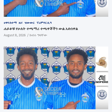
ሀዋሳ ከተማ
ዜና
ዝውውር
ፕሪምየር ሊግ
ሐይቆቹ የሁለት ተጫማሪ ተጫዋቾችን ውል አድሰዋል
August 8, 2026
ክብሩ ግዛቸው