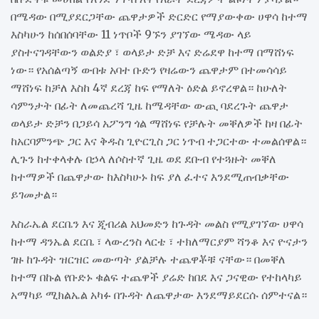
በሜዳው በሚያደርጋቸው ጨዋታዎች ድርድር የማያውቀው ሀዋሳ ከተማ
እስካሁን ከሰበሰባቸው 11 ነጥቦች 9ኙን ያገኘው ሜዳው ላይ
ያስተናገዳቸውን ወልድያ ፣ ወላይታ ድቻ እና ድሬደዋ ከተማ በማሸነፍ
ነው። የአሰልጣኝ ውበቱ አባተ ቡድን የዛሬውን ጨዋታም በተመሳሳይ
ማሸነፍ ከቻለ እስከ 4ኛ ደረጃ ከፍ የማለት ዕድል ይኖረዋል። ከሁለት
ሳምንታት በፊት ለመጨረሻ ጊዜ ከሜዳቸው ውጪ ባደረጉት ጨዋታ
ወላይታ ድቻን በጋይሳ አፖንግ ጎል ማሸነፍ የቻሉት መቐለዎች ከዛ በፊት
ከአርባምንጭ ጋር እና ቅዱስ ጊዮርጊስ ጋር ነጥብ ተጋርተው ተመልሰዋል።
ሊጉን ከተቀላቀሉ በኃላ ለሶስተኛ ጊዜ ወደ ደቡብ የተጓዙት መቐለ
ከተማዎች በጨዋታው ከእስካሁኑ ከፍ ያለ ፈተና እንደሚጠብቃቸው
ይገመታል።
እስራኤል ደርቤን እና ጂብሪል አህመድን ከጉዳት መልስ የሚያገኘው ሀዋሳ
ከተማ ዳንኤል ደርቤ ፣ ላውረንስ ላርቴ ፣ ተክለማርያም ሻንቆ እና ዮናታን
ገዙ ከጉዳት ዝርዝር መውጣት ያልቻሉ ተጨዋቾቹ ናቸው። በመቐለ
ከተማ በኩል የቡድኑ ቁልፍ ተጨዋች ያሬድ ከበደ እና ጋናዊው የተከላካይ
አማካይ ሚክልኤል አካፉ በጉዳት ለጨዋታው እንደማይደርሱ ሰምተናል።