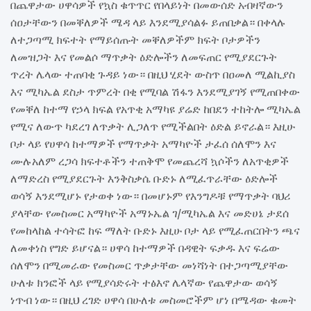
በጨዋታው ሀዋሳዎች የኳስ ቁጥጥር የበላይነት በመውሰድ አብዛኛውን
ሰዐታቸውን በመቐለዎች ሜዳ ላይ እንደሚያሳልፉ ይጠበቃል። በቀላሉ
ለተጋጣሚ ክፍተት የማይሰጡት መቐለዎችም ክፍት ቦታዎችን
ለመዝጋት እና የመልሶ ማጥቃት ዕድሎችን ለመፍጠር የሚያደርጉት
ጥረት ሌላው ተጠባቂ ጉዳይ ነው። በዚህ ሂደት ውስጥ በዐመለ ሚልኪያስ
እና ሚካኤል ደስታ ጥምረት በቂ የሚባል ሽፋን እንደሚያገኝ የሚጠበቀው
የመቐለ ከተማ የኃላ ክፍል የአጥቂ አማካዩ ያሬድ ከበደን ተከትሎ ሚካኤል
የሚና ለውጥ ካደረገ ለጥቃት ሊጋለጥ የሚችልበት ዕድል ይኖራል። እዚሁ
ቦታ ላይ የሀዋሳ ከተማዎች የማጥቃት አማካዮች ታፈሰ ሰለሞን እና
ሙሉአለም ረጋሳ ክፍተቶችን ተጠቅሞ የመጨረሻ ኳሶችን ለአጥቂዎች
ለማድረስ የሚያደርጉት እንቅስቃሴ ቡድኑ ለሚፈጥራቸው ዕድሎች
ወሳኝ እንደሚሆኑ የታወቀ ነው። በመሆኑም የእንግዶቹ የማጥቃት ባህሪ
ያላቸው የመስመር አማካዮች አማኑኤል ገ/ሚካኤል እና መድሀኔ ታደሰ
የመከላከል ተሳትፎ ከፍ ማለት ቡድኑ እዚሁ ቦታ ላይ የሚፈጠርበትን ጫና
ለመቀነስ የግድ ይሆናል። ሀዋሳ ከተማዎች በዳዊት ፍቃዱ እና ፍሬው
ሰለሞን በሚመራው የመስመር ጥቃታቸው መነሻነት በተጋጣሚያቸው
ሁለቱ ክንፎች ላይ የሚያሳድሩት ተፅእኖ ሌላኛው የጨዋታው ወሳኝ
ነጥብ ነው። በዚህ ረገድ ሀዋሳ በሁለቱ መስመሮችም ሆነ በሜዳው ቁመት