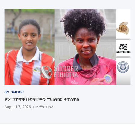
ዜና
ዝውውር
ቻምፕዮኖቹ ቡድናቸውን ማጠናከር ቀጥለዋል
August 7, 2026
ቶማስ ቦጋለ