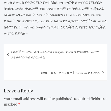
መሀል ለመሀል የተጋጣሚን የመከላከል መስመሮች ለመስበር የሚያበቃ
ስብስብ መያዙ ተጠቃሚ ያደርገዋል። ሆኖም የተከላካይ አማካዩ ጂብሪል
አህመድ እንደቀደሙት አመታት አለመሆን ከቡድኑ የተከላካይ መስመር
ድክመት ጋር ተዳምሮ የያሬድ ከበደ አለመኖር ሊጎዳው ለሚችለው መቐለ
ከተማ የፊት መስመር የመልሶ ማጥቃት ዕድሎችን ሊያስገኝ እንደሚችል
መናገር ይቻላል።
Post
በሴቶች ፕሪምየር ሊግ ጌዲኦ ዲላ የመጀመርያ ድል ሲያስመዘግብ አዳማ
navigation
እና ሀዋሳ ነጥብ ተጋርተዋል
ደደቢት ከ ኢትዮጵያ ቡና | ቅድመ ጨዋታ ዳሰሳ
Leave a Reply
Your email address will not be published.
Required fields are
marked
*