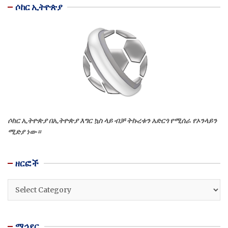
ሶከር ኢትዮጵያ
ሶከር ኢትዮጵያ በኢትዮጵያ እግር ኳስ ላይ ብቻ ትኩረቱን አድርጎ የሚሰራ የኦንላይን
ሚድያ ነው።
ዘርፎች
ዘርፎች
ማኅደር