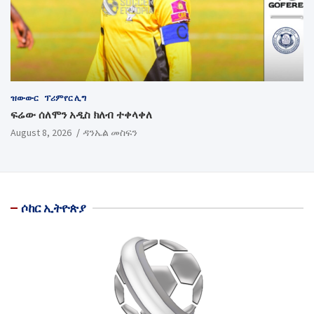
ዝውውር
ፕሪምየር ሊግ
ፍሬው ሰለሞን አዲስ ክለብ ተቀላቀለ
August 8, 2026
ዳንኤል መስፍን
ሶከር ኢትዮጵያ