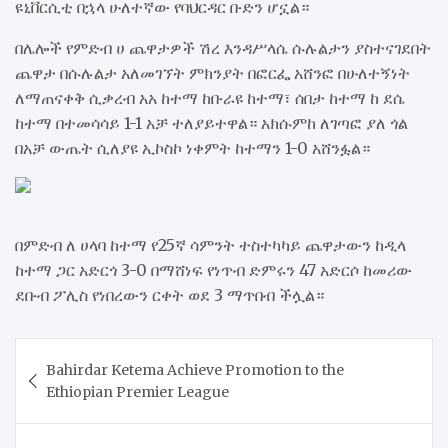
ዩኒቨርሲቲ በኋላ ሁለተኛው የባህርዳር ቡድን ሆኗል።
በሌሎች የምድብ ሀ ጨዋታዎች ሽረ እንዳሥላሴ ሱሉልታን ያስተናገደበት
ጨዋታ በሱሉልታ አለመገኘት ምክንያት በፎርፌ አሸንፎ በሁለተኝነት
ለማጠናቀቅ ሲቃረብ አአ ከተማ ከቡራዩ ከተማ፣ ሰበታ ከተማ ከ ደሴ
ከተማ በተመሳሳይ 1-1 አቻ ተለያይተዋል። አክሱምከ ለገጣፎ ያለ ጎል
በአቻ ውጤት ሲለያዩ ኢኮስኮ ነቀምት ከተማን 1-0 አሸንፏል።
በምድብ ለ ሀላባ ከተማ የ25ኛ ሳምንት ተስተካካይ ጨዋታውን ከዲላ
ከተማ ጋር አድርጎ 3-0 በማሸነፍ የነጥብ ድምሩን 47 አድርሶ ከመሪው
ደቡብ ፖሊስ የነበረውን ርቀት ወደ 3 ማጥበብ ችሏል።
Post
Bahirdar Ketema Achieve Promotion to the
navigation
Ethiopian Premier League