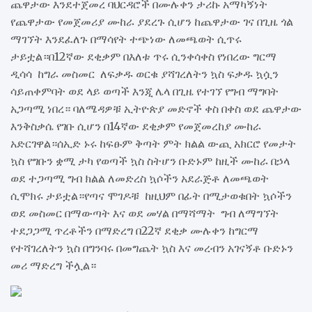
ጨዋታው እንደተጀመረ ባህርዳሮች በሙሉቀን ታሪኩ አማካኝነት
የጨዋታው የመጀመሪያ ሙከራ ያደረጉ ሲሆን ከጨዋታው ገና በጊዜ ጎል
ማገኘት እንደፈለጉ በማሳየት ተጭነው ለመጫወት ሲጥሩ
ታይቷል።በ12ኛው ደቂቃም በእለቱ ጥሩ ሲንቀሳቀስ የነበረው ግርማ
ዲሳሳ ከግራ መስመር ለፍቃዱ ወርቁ ያሻገረለትን ኳስ ፍቃዱ ኳሷን
ሳይጠቀምባት ወደ ላይ ወጣች እንጂ ሌላ በጊዜ የተገኘ የግብ ማግባት
አጋጣሚ ነበረ። ባለሜዳዎቹ ኢትዮጵያ መድኖች ቀስ በቀስ ወደ ጨዋታው
እንቅስቃሴ የገቡ ሲሆን በ14ኛው ደቂቃም የመጀመረከያ ሙከራ
አድርገዋል።ሰኢድ ኑሩ ከፍፁም ቅጣት ምት ክልል ውጪ አክርሮ የመታት
ኳስ የግቡን ቋሚ ታካ የወጣች ኳስ ስትሆን ቡድኑም ከዚች ሙከራ በኃላ
ወደ ተጋጣሚ ግብ ክልል ለመድረስ ኳሶችን አደራጅቶ ለመጫወት
ሲሞክሩ ታይቷል።የጣና ሞገዶቹ ከዚህም በፊት በሚታወቁበት ኳሶችን
ወደ መስመር በማውጣት እና ወደ መሃል በማሻማት ግብ ለማግኘት
ተደጋጋሚ ጥረቶችን በማድረግ በ22ኛ ደቂቃ ሙሉቀን ከግርማ
የተሻገረለትን ኳስ በግንባሩ በመግጨት ኳስ እና መረብን አገናኝቶ ቡድኑን
መሪ ማድረግ ችሏል።