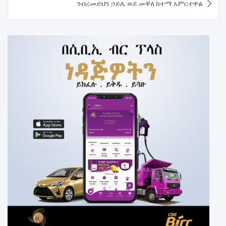
ገብረመድህን ኃይሌ ወደ መቐለ ከተማ አምርተዋል