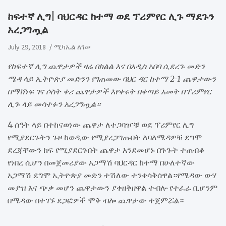
ከፍተኛ ሊግ| ባህርዳር ከተማ ወደ ፕሪምየር ሊጉ ማደጉን
አረጋግጧል
July 29, 2018
ሚካኤል ለገሠ
የከፍተኛ ሊግ ጨዋታዎች ዛሬ በክልል እና በአዲስ አበባ ሲደረጉ መድን
ሜዳ ላይ ኢትዮጵያ መድንን የገጠመው ባህር ዳር ከተማ 2-1 ጨዋታውን
በማሸነፍ ገና ሶስት ቀሪ ጨዋታዎች እየቀሩት በቀጣይ አመት በፕሪምየር
ሊጉ ላይ መሳተፉን አረጋግጧል።
4 ሰዓት ላይ በተከናወነው ጨዋታ ለተጋባዦቹ ወደ ፕሪምየር ሊግ
የሚያደርጉትን ጉዞ ከወዲው የሚያረጋግጡበት ለባለሜዳዎቹ ደግሞ
ደረጃቸውን ከፍ የሚያደርጉበት ጨዋታ እንደመሆኑ በጉጉት ተጠብቆ
የነበረ ሲሆን በመጀመሪያው አጋማሽ ባህርዳር ከተማ በሁለተኛው
አጋማሽ ደግሞ ኢትዮጵያ መድን ተሽለው ተንቀሳቅሰዋል።የሜዳው ውሃ
መያዝ እና ጭቃ መሆን ጨዋታውን ያቀዘቅዘዋል ተብሎ የተፈራ ቢሆንም
በሜዳው በተገኙ ደጋፎዎች ሞቅ ብሎ ጨዋታው ተጀምሯል።