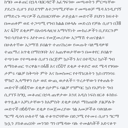
ከግቡ መቆጠር በኋላ ባህርዳሮች አፈግፍገው መጫወትን ምርጫቸው
ያደረጉ ሲሆን ይህ ደግሞ ለተጋጣሚያቸው የ መጫወቻ ሜዳ እንዲያገኝ
በማድረጉ ጫናዎች ሲሰነዘርባቸው ታይቷል። መድኖች ይህንን ክፍተት
በመጠቀም ወደ ተጋጣሚ የግብ ክልል በቀላሉ መድረስ የቻሉ ሲሆን በ38
እና 43ኛ ደቂቃም በአብዱላዚዝ አማካኝነት ሙከራዎችን ቢያደርጉም
ግብ ሳያስቆጥሩ እየተመሩ የመጀመሪያው አጋማሽ ተጠናቋል።
በሁለተኛው አጋማሽ ይበልጥ ተጠናክረው የመጡት ባለሜዳዎቹ
ተጨማሪ አጥቂ በማስገባት እና አጨዋወታቸውን በመቀየር ይበልጥ
ተጭነው የተጫወቱ ሲሆን በረጅም ኳሶችን እና በተሻጋሪ ኳሶች ግብ
ለማስቆጠር ጥረዋል። በ48 እና በ51ኛ ደቂቃ ተቀይሮ ወደ ሜዳ የገባው
ታምሩ ባልቻ ከቅጣት ምት እና ከመስመር የተሻገረለትን ኳስ በግንባሩ
ሞክሮ ኢላማዋን ስታ ወደ ውጪ ወታለች። ጥረታቸውን የቀጠሉት
መድኖች በ61ኛው ደቂቃ በታምሩ ባልቻ የግምባር ኳስ የአቻነት ግብ
ሲያገኙ ከግቧ መቆጠር በኃላ ጨዋታው እንደ አዲስ ነፍስ ዘርቶ ፉክክሩ
ቀጥሏል። አቻነታቸውን ከአምስት ደቂቃ በላይ ማስጠበቅ ያልቻሉት
መድኖች በ66ኛው ደቂቃ የመጀመሪያው ጎል አመቻችቶ ባቀበለው
ግርማ ዲሳሳ ሁለተኛ ጎል ተቆጥሮባቸው በድጋሚ የተመሩ ሲሆን ግርማ
ኳሷን ያስቆጠረበት መንገድ ግን በሜዳው ባሉ ተመልካቾች አድናቆጥ