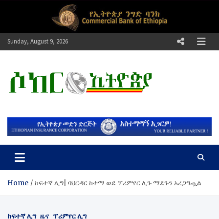
Skip
to
content
Sunday, August 9, 2026
ሶከር ኢትዮጵያ
የኢትዮጵያ እግርኳስ ድምፅ !
Home
ከፍተኛ ሊግ| ባህርዳር ከተማ ወደ ፕሪምየር ሊጉ ማደጉን አረጋግጧል
ከፍተኛ ሊግ
ዜና
ፕሪምየር ሊግ