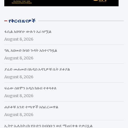
የቅርብ ዜናዎች
ፋሲል አበባየሁ ውሉን አራዝሟል
August 8, 2026
ዓሊ አህመድ ከባድ ጉዳት አስተናግዷል
August 8, 2026
ያሬድ መሐመድ በአዲስ አዳጊዎቹ ቤት ይቆያል
August 8, 2026
ፍሬው ሰለሞን አዲስ ክለብ ተቀላቀለ
August 8, 2026
ሐይቆቹ አንድ ተጫዋች አስፈርመዋል
August 8, 2026
ኢትዮ ኤሌክትሪክ የቡድን ስብስቡን ወደ ማጠናቀቁ ተቃርቧል