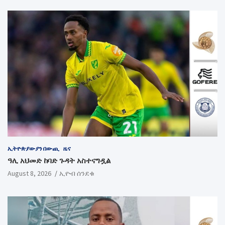
ኢትዮጵያውያን በውጪ
ዜና
ዓሊ አህመድ ከባድ ጉዳት አስተናግዷል
August 8, 2026
ኢዮብ ሰንደቁ