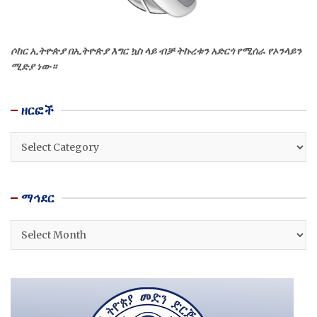
ሶከር ኢትዮጵያ በኢትዮጵያ እግር ኳስ ላይ ብቻ ትኩረቱን አድርጎ የሚሰራ የኦንላይን
ሚድያ ነው።
ዘርፎች
ዘርፎች
ማኅደር
ማኅደር