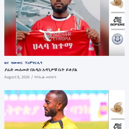
ዜና
ዝውውር
ፕሪምየር ሊግ
ያሬድ መሐመድ በአዲስ አዳጊዎቹ ቤት ይቆያል
August 8, 2026
ዳንኤል መስፍን