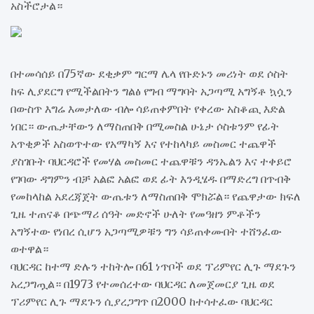
አስችሮታል።
በተመሳሰይ በ75ኛው ደቂቃም ግርማ ሌላ የቡድኑን መሪነት ወደ ሶስት
ከፍ ሊያደርግ የሚችልበትን ግልፅ የግብ ማግባት አጋጣሚ አግኝቶ ኳሷን
በውስጥ እግሬ እመታለው ብሎ ሳይጠቀምበት የቀረው አስቆጪ እድል
ነበር። ውጤታቸውን ለማስጠበቅ በሚመስል ሁኔታ ሶስቱንም የፊት
አጥቂዎች አስወጥተው የአማካኝ እና የተከላካይ መስመር ተጨዋች
ያስገቡት ባህርዳሮች የመሃል መስመር ተጨዋቹን ዳንኤልን እና ተቀይሮ
የገባው ዳግምን ብቻ አልፎ አልፎ ወደ ፊት እንዲሄዱ በማድረግ በጥብቅ
የመከላከል አደረጃጀት ውጤቱን ለማስጠበቅ ሞክሯል። የጨዋታው ክፍለ
ጊዜ ተጠናቆ በጭማሪ ሰዓት መድኖች ሁለት የመዓዘን ምቶችን
አግኝተው የነበረ ሲሆን አጋጣሚዎቹን ግን ሳይጠቀሙበት ተሸንፈው
ወተዋል።
ባህርዳር ከተማ ድሉን ተከትሎ በ61 ነጥቦች ወደ ፕሪምየር ሊጉ ማደጉን
አረጋግጧል። በ1973 የተመሰረተው ባህርዳር ለመጀመርያ ጊዜ ወደ
ፕሪምየር ሊጉ ማደጉን ሲያረጋግጥ በ2000 ከተሳተፈው ባህርዳር