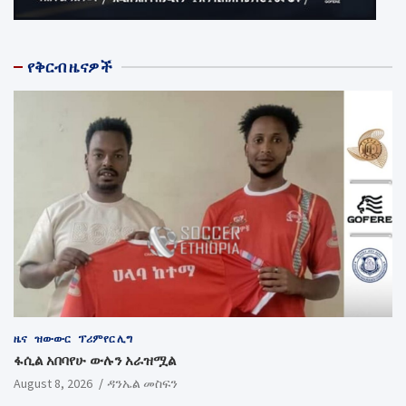
የቅርብ ዜናዎች
ዜና
ዝውውር
ፕሪምየር ሊግ
ፋሲል አበባየሁ ውሉን አራዝሟል
August 8, 2026
ዳንኤል መስፍን