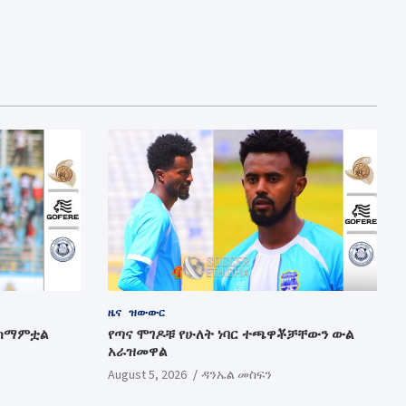
ዜና
ዝውውር
ተስማምቷል
የጣና ሞገዶቹ የሁለት ነባር ተጫዋቾቻቸውን ውል
አራዝመዋል
August 5, 2026
ዳንኤል መስፍን