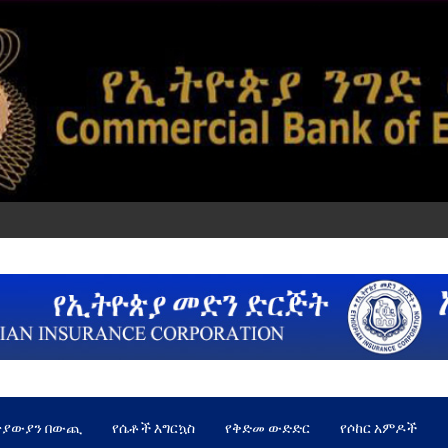
ጵያውያን በውጪ
የሴቶች እግርኳስ
የቅድመ ውድድር
የሶከር አምዶች