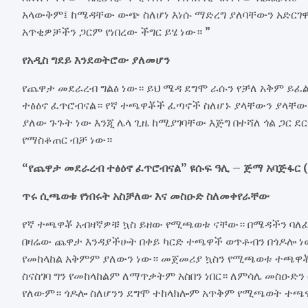
አላውቅም፤ ከሜዳቸው ውጭ ስለሆነ እነሱ ማድረግ ያለባቸውን አድርገዋል
አጥቂዎቻችን ጋርም የነበረው ችግር ይሄ ነው። ”
የአዲስ ግደይ እንደወትሮው ያለመሆን
የጨዋታ መደራረብ ግልፅ ነው። ይህ ሜዳ ደግሞ ራሱን የቻለ አቅም ይፈል
ተፅዕኖ ፈጥሮብናል። የኛ ተጫዋቾች ፈጣኖች ስለሆኑ ያላቸውን ያላቸውን
ያለው ጉጉት ነው እንጂ ሌላ ጊዜ ከሚያገባቸው እጅግ በተሻለ ጎል ጋር ደ
የማስቆጠር ብቻ ነው።
“የጨዋታ መደራረብ ተፅዕኖ ፈጥሮብናል” ዩሱፍ ዓሊ – ጅማ አባጅፋር 
ጥሩ ሲጫወቱ የነበሩት አስቻለው እና መስዑድ ስለመቀየራቸው
የኛ ተጫዋቾ አብዛኛዎቹ ኳስ ይዘው የሚጫወቱ ናቸው። በሜዳችን ባለፈ
በዛሬው ጨዋታ እንዳያችሁት በቀይ ካርድ ተጫዋች ወጥቶብን በጎዶሎ 
የመከላከል አቅምም ያለውን ነው። መጀመሪያ ኳስን የሚጫወቱ ተጫዋቾች
ስናስገባ ግን የመከላከልም ለማጥቃትም አስበን ነበር። ለምሳሌ መስዑድን
የለውም። ጎዶሎ ስለሆንን ደግሞ ተከላክሎም አጥቅም የሚጫወት ተጫ