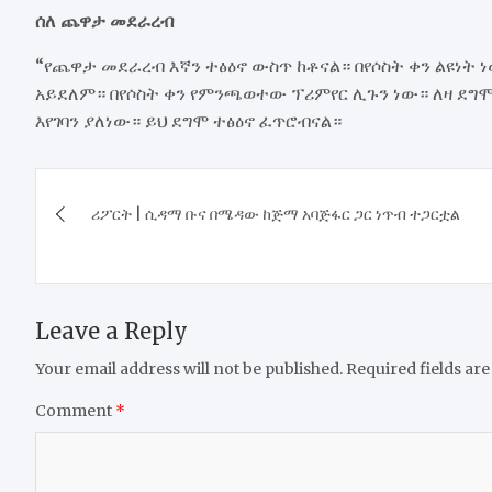
ሰለ ጨዋታ መደራረብ
“የጨዋታ መደራረብ እኛን ተፅዕኖ ውስጥ ከቶናል። በየሶስት ቀን ልዩነ
አይደለም። በየሶስት ቀን የምንጫወተው ፕሪምየር ሊጉን ነው። ለዛ ደግ
እየገባን ያለነው። ይህ ደግሞ ተፅዕኖ ፈጥሮብናል።
Post
ሪፖርት | ሲዳማ ቡና በሜዳው ከጅማ አባጅፋር ጋር ነጥብ ተጋርቷል
navigation
Leave a Reply
Your email address will not be published.
Required fields ar
Comment
*