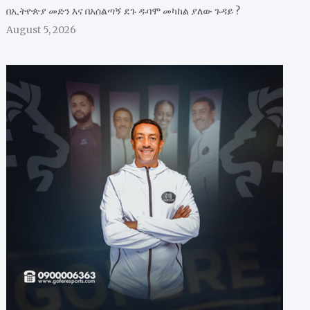
በኢትዮጵያ መድን እና በአሰልጣኝ ደጉ ዱባሞ መካከል ያለው ጉዳይ ?
August 5, 2026