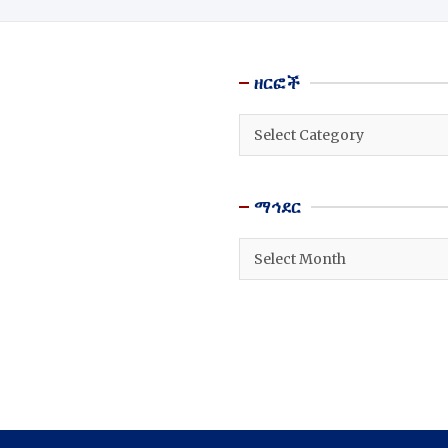
ዘርፎች
ዘርፎች
ማኅደር
ማኅደር