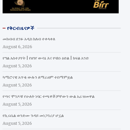
የቅርብ ዜናዎች
መክብብ ደገፉ አዲስ ክለብ ተቀላቀለ
August 6, 2026
የግል አስተያየት | የዘገየ ውሳኔ እና የባከነ ዕድል | ክፍል አንድ
August 5, 2026
ካሜሮናዊ አጥቂ ውሉን ለማራዘም ተስማምቷል
August 5, 2026
የጣና ሞገዶቹ የሁለት ነባር ተጫዋቾቻቸውን ውል አራዝመዋል
August 5, 2026
የኪሩቤል ወንድሙ ጉዳይ መነጋገሪያ ሆኗል
August 5, 2026