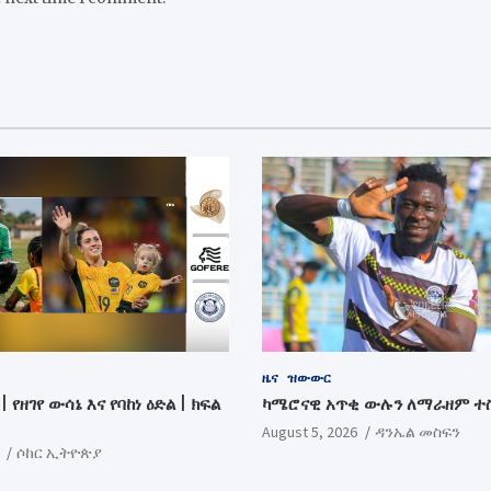
ዜና
ዝውውር
| የዘገየ ውሳኔ እና የባከነ ዕድል | ክፍል
ካሜሮናዊ አጥቂ ውሉን ለማራዘም 
August 5, 2026
ዳንኤል መስፍን
ሶከር ኢትዮጵያ