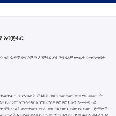
ማ አባጅፋር
ዋሳ ላይ ሲዳማ ቡና ከጅማ አባጅፋር ያለ ግብ በአቻ ውጤት ካጠናቀቁበት
ኝ ተመትቶ ጣቱ የእብጠት ምልክት ስላሳየ ነው የወጣው። የሱ መውጣት
ል። ቢሆንም ለማስተካከል ሞክረናል። ዞሮ ዞሮ ኳሱን ለመቆጣጠር
ቃት ሞክረናል፤ ጨዋታውን ሙሉ ወደ ጎል ነው ስንሄድ የነበረው። ጅማዎች
። ብዙ ኳሶች አድኖላቸዋል። ከዛ ውጭ ጅማ እንዴት ይጫወታል ብትለኝ እኔ