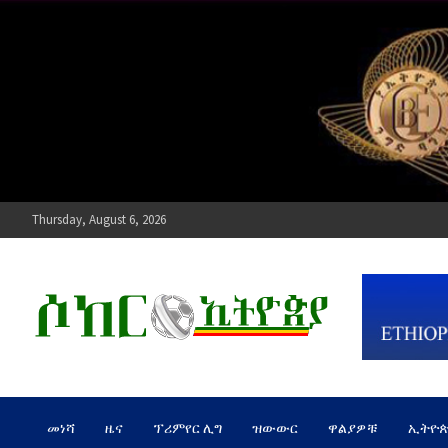
Skip
to
content
Thursday, August 6, 2026
ሶከር ኢትዮጵያ
የኢትዮጵያ እግርኳስ ድምፅ !
መነሻ
ዜና
ፕሪምየር ሊግ
ዝውውር
ዋልያዎቹ
ኢትዮ