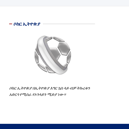
ሶከር ኢትዮጵያ
ሶከር ኢትዮጵያ በኢትዮጵያ እግር ኳስ ላይ ብቻ ትኩረቱን
አድርጎ የሚሰራ የኦንላይን ሚድያ ነው።