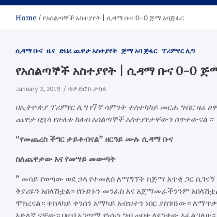
Home
የአሰልጣኞች አስተያየት | ሲዳማ ቡና 0-0 ጅማ አባጅፋር
ሲዳማ ቡና
ዜና
ድህረ ጨዋታ አስተያየት
ጅማ አባ ጅፋር
ፕሪምየር ሊግ
የአሰልጣኞች አስተያየት | ሲዳማ ቡና 0-0 ጅ
January 3, 2019
ቴዎድሮስ ታከለ
በኢትዮጵያ ፕሪምየር ሊግ የ7ኛ ሳምንት ተስተካካይ መርሐ ግብር ዛሬ ሀ
ጨዋታ በኋላ የሁለቱ ክለብ አሰልጣኞች አስተያየታቸውን ሰጥተውናል ፡፡
“የመጨረስ ችግር ታይቶብናል” ዘርዓይ ሙሉ ሲዳማ ቡና
ስለጨዋታው እና የመሣይ መውጣት
” መሳይ የወጣው ወደ ኃላ የተመለሰ ለማግኘት ከጅማ አጥቂ ጋር ሲገና
ቅያሪዬን አበላሽቷል። የቡድኑን መንፈስ እና አጀማመራችንንም አበላሽቷ
ሞክረናል። ተከላካይ ቀንሰን አማካይ አብዝተን ነበር ያስገባነው። ለማጥ
እድለኛ ናቸው። በዚህ አጋጣሚ የነሱን ግብ ጠባቂ ላደንቀው እፈልጋለሁ