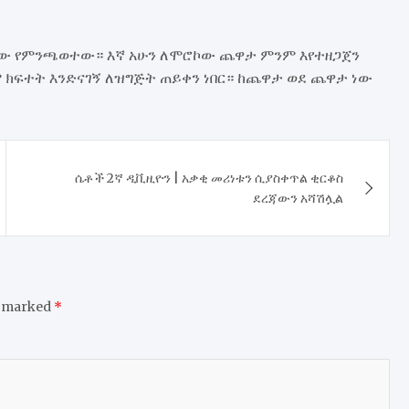
ት ነው የምንጫወተው። እኛ አሁን ለሞሮኮው ጨዋታ ምንም እየተዘጋጀን
ሞ ክፍተት እንድናገኝ ለዝግጅት ጠይቀን ነበር። ከጨዋታ ወደ ጨዋታ ነው
ሴቶች 2ኛ ዲቪዚዮን | አቃቂ መሪነቱን ሲያስቀጥል ቂርቆስ
ደረጃውን አሻሽሏል
e marked
*