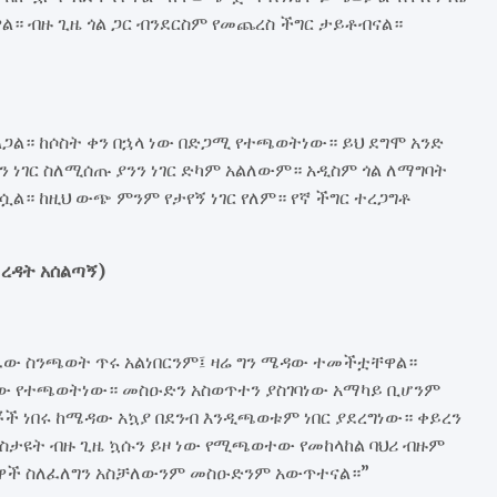
። ብዙ ጊዜ ጎል ጋር ብንደርስም የመጨረስ ችግር ታይቶብናል።
ጋል። ከሶስት ቀን በኋላ ነው በድጋሚ የተጫወትነው። ይህ ደግሞ አንድ
 ነገር ስለሚሰጡ ያንን ነገር ድካም አልለውም። አዲስም ጎል ለማግባት
ርሷል። ከዚህ ውጭ ምንም የታየኝ ነገር የለም። የኛ ችግር ተረጋግቶ
(ረዳት አሰልጣኝ)
ው ስንጫወት ጥሩ አልነበርንም፤ ዛሬ ግን ሜዳው ተመችቷቸዋል።
ነው የተጫወትነው። መስዑድን አስወጥተን ያስገባነው አማካይ ቢሆንም
 ነበሩ ከሜዳው አኳያ በደንብ እንዲጫወቱም ነበር ያደረግነው። ቀይረን
 ስታዩት ብዙ ጊዜ ኳሱን ይዞ ነው የሚጫወተው የመከላከል ባህሪ ብዙም
ዋች ስለፈለግን አስቻለውንም መስዑድንም አውጥተናል።”