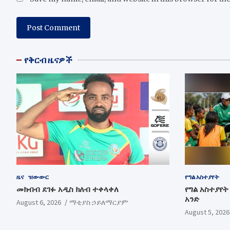
የቅርብ ዜናዎች
ዜና
ዝውውር
የግል አስተያየት
መክብብ ደገፉ አዲስ ክለብ ተቀላቀለ
የግል አስተያየት 
አንድ
August 6, 2026
ማቲያስ ኃይለማርያም
August 5, 2026