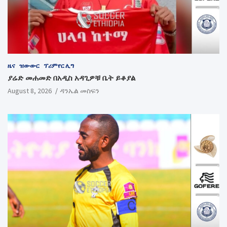
ዜና
ዝውውር
ፕሪምየር ሊግ
ያሬድ መሐመድ በአዲስ አዳጊዎቹ ቤት ይቆያል
August 8, 2026
ዳንኤል መስፍን