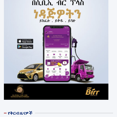
የቅርብ ዜናዎች