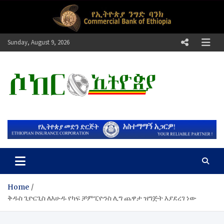
Skip
to
content
Sunday, August 9, 2026
ሶከር ኢትዮጵያ
የኢትዮጵያ እግርኳስ ድምፅ !
Home
ቅዱስ ጊዮርጊስ ለእሁዱ የካፍ ቻምፒዮንስ ሊግ ጨዋታ ዝግጅት እያደረገ ነው