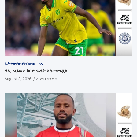
ኢትዮጵያውያን በውጪ
ዜና
ዓሊ አህመድ ከባድ ጉዳት አስተናግዷል
August 8, 2026
ኢዮብ ሰንደቁ