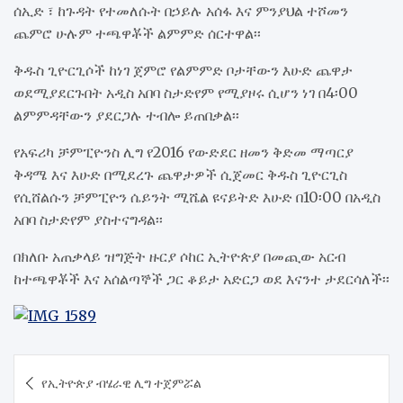
ሰኢድ ፣ ከጉዳት የተመለሱት በኃይሉ አሰፋ እና ምንያህል ተሾመን
ጨምሮ ሁሉም ተጫዋቾች ልምምድ ሰርተዋል፡፡
ቅዱስ ጊዮርጊሶች ከነገ ጀምሮ የልምምድ ቦታቸውን እሁድ ጨዋታ
ወደሚያደርጉበት አዲስ አበባ ስታድየም የሚያዞሩ ሲሆን ነገ በ4፡00
ልምምዳቸውን ያደርጋሉ ተብሎ ይጠበቃል፡፡
የአፍሪካ ቻምፒዮንስ ሊግ የ2016 የውድደር ዘመን ቅድመ ማጣርያ
ቅዳሜ እና እሁድ በሚደረጉ ጨዋታዎች ሲጀመር ቅዱስ ጊዮርጊስ
የሲሸልሱን ቻምፒዮን ሴይንት ሚሼል ዩናይትድ እሁድ በ10፡00 በአዲስ
አበባ ስታድየም ያስተናግዳል፡፡
በክለቡ አጠቃላይ ዝግጅት ዙርያ ሶከር ኢትዮጵያ በመጪው አርብ
ከተጫዋቾች እና አሰልጣኞች ጋር ቆይታ አድርጋ ወደ እናንተ ታደርሳለች፡፡
Post
የኢትዮጵያ ብሄራዊ ሊግ ተጀምሯል
navigation