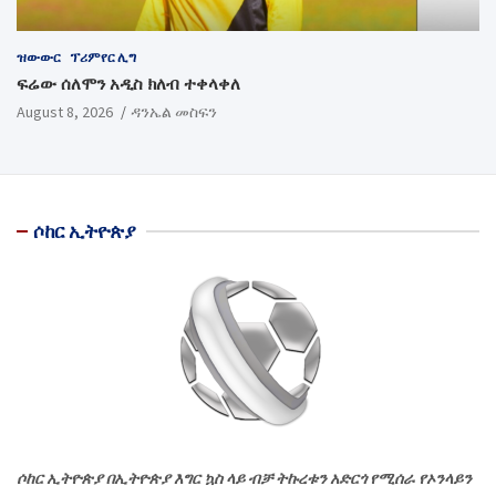
ዝውውር
ፕሪምየር ሊግ
ፍሬው ሰለሞን አዲስ ክለብ ተቀላቀለ
August 8, 2026
ዳንኤል መስፍን
ሶከር ኢትዮጵያ
ሶከር ኢትዮጵያ በኢትዮጵያ እግር ኳስ ላይ ብቻ ትኩረቱን አድርጎ የሚሰራ የኦንላይን