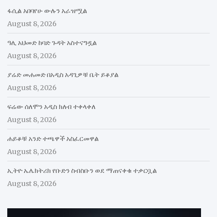
ፋሲል አበባየሁ ውሉን አራዝሟል
August 8, 2026
ዓሊ አህመድ ከባድ ጉዳት አስተናግዷል
August 8, 2026
ያሬድ መሐመድ በአዲስ አዳጊዎቹ ቤት ይቆያል
August 8, 2026
ፍሬው ሰለሞን አዲስ ክለብ ተቀላቀለ
August 8, 2026
ሐይቆቹ አንድ ተጫዋች አስፈርመዋል
August 8, 2026
ኢትዮ ኤሌክትሪክ የቡድን ስብስቡን ወደ ማጠናቀቁ ተቃርቧል
August 8, 2026