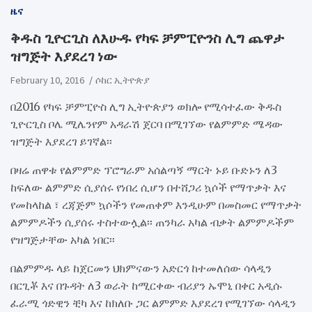
ዜና
ቅዱስ ጊዮርጊስ ለእሁዱ የካፍ ቻምፒዮንስ ሊግ ጨዋታ
ዝግጅት እያደረገ ነው
February 10, 2016
ሶከር ኢትዮጵያ
በ2016 የካፍ ቻምፒዮስ ሊግ ኢትዮጵያን ወክሎ የሚሳተፈው ቅዱስ
ጊዮርጊስ ቦሌ ሚሌንየም አዳራሽ ጀርባ በሚገኘው የልምምድ ሜዳው
ዝግጅት እያደረገ ይገኛል፡፡
በዛሬ ጠዋቱ የልምምድ ፕሮግራም አሰልጣኝ ማርት ኑይ ቡድኑን ለ3
ከፍለው ልምምድ ሲያሰሩ የነበረ ሲሆን በተሸጋሪ ኳሶች የማጥቃት እና
የመከላከል ፣ ረጃጅም ኳሶችን የመጠቀም እንዲሁም በመስመር የማጥቃት
ልምምዶችን ሲያሰሩ ተስተውሏል፡፡ ጠንካራ አካል ብቃት ልምምዶችም
የዝግጅታቸው አካል ነበር፡፡
በልምምዱ ላይ ከጀርመን ህክምናውን አድርጎ ከተመለሰው ሳላዲን
በርጊቾ እና በጉዳት ለ3 ወራት ከሚርቀው ብሪያን ኡሞኒ በቀር አዲሱ
ፈራሚ ጎድዊን ቺካ እና ከክለቡ ጋር ልምምድ እያደረገ የሚገኘው ሳላዲን