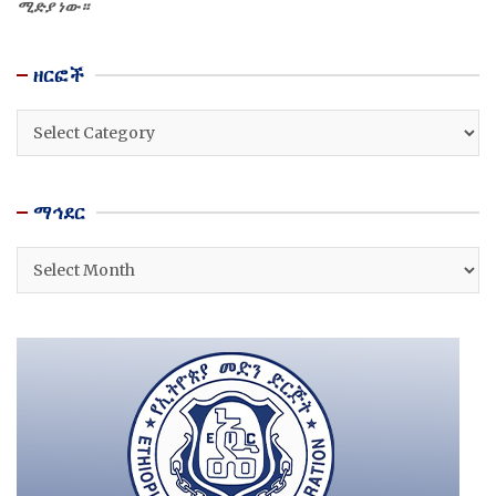
ሚድያ ነው።
ዘርፎች
ዘርፎች
ማኅደር
ማኅደር