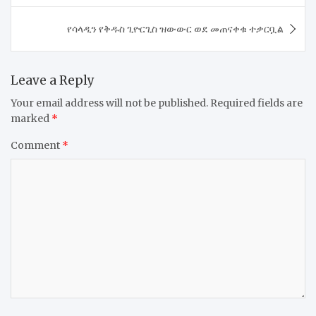
የሳላዲን የቅዱስ ጊዮርጊስ ዝውውር ወደ መጠናቀቁ ተቃርቧል
Leave a Reply
Your email address will not be published.
Required fields are
marked
*
Comment
*