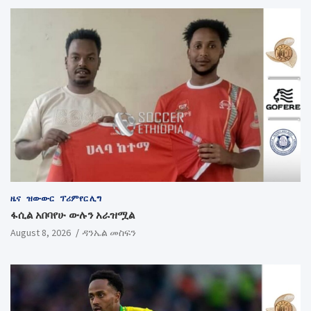
ዜና
ዝውውር
ፕሪምየር ሊግ
ፋሲል አበባየሁ ውሉን አራዝሟል
August 8, 2026
ዳንኤል መስፍን