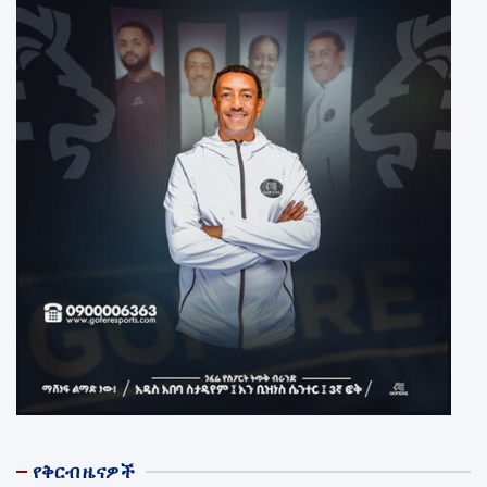
የቅርብ ዜናዎች