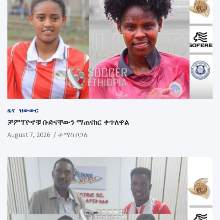
ዜና
ዝውውር
ቻምፕዮኖቹ ቡድናቸውን ማጠናከር ቀጥለዋል
August 7, 2026
ቶማስ ቦጋለ