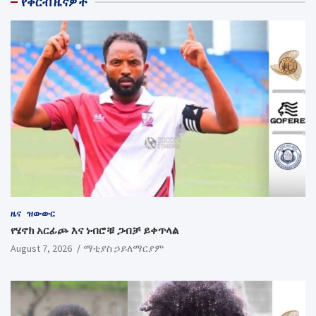
የቅርብ ዜናዎች
ዜና
ዝውውር
የሄኖክ አርፊጮ እና ነብሮቹ ጋብቻ ይቀጥላል
August 7, 2026
ማቲያስ ኃይለማርያም