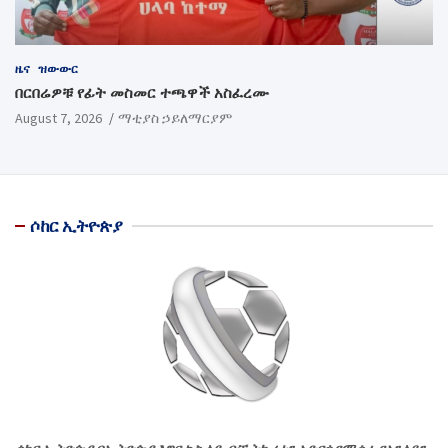
ዜና
ዝውውር
በርበሬዎቹ የፊት መስመር ተጫዋች አስፈረሙ
August 7, 2026
ማቲያስ ኃይለማርያም
ሶከር ኢትዮጵያ