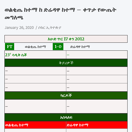
ወልቂጤ ከተማ ከ ድሬዳዋ ከተማ – ቀጥታ የውጤት
መግለጫ
January 26, 2020
ሶከር ኢትዮጵያ
እሁድ ጥር 17 ቀን 2012
FT
1-0
ወልቂጤ ከተማ
ድሬዳዋ ከተማ
23′ ሳዲቅ ሴቾ
–
ቅያሪዎች
–
–
–
–
–
–
ካርዶች
–
–
አሰላለፍ
ወልቂጤ ከተማ
ድሬዳዋ ከተማ