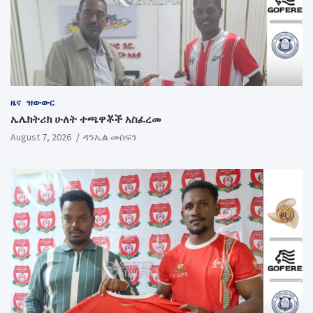
ዜና
ዝውውር
ኤሌክትሪክ ሁለት ተጫዋቾች አስፈረመ
August 7, 2026
ዳንኤል መስፍን