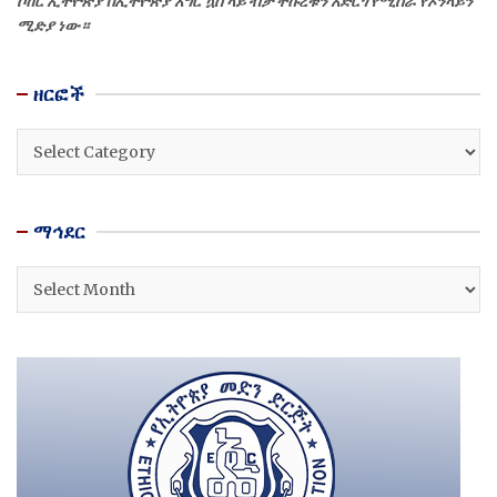
ሶከር ኢትዮጵያ በኢትዮጵያ እግር ኳስ ላይ ብቻ ትኩረቱን አድርጎ የሚሰራ የኦንላይን
ሚድያ ነው።
ዘርፎች
ዘርፎች
ማኅደር
ማኅደር