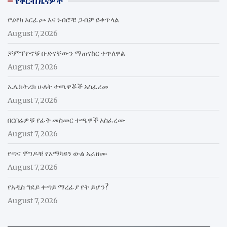
የቅርብ ዜናዎች
የሄኖክ አርፊጮ እና ነብሮቹ ጋብቻ ይቀጥላል
August 7, 2026
ቻምፕዮኖቹ ቡድናቸውን ማጠናከር ቀጥለዋል
August 7, 2026
ኤሌክትሪክ ሁለት ተጫዋቾች አስፈረመ
August 7, 2026
በርበሬዎቹ የፊት መስመር ተጫዋች አስፈረሙ
August 7, 2026
የጣና ሞገዶቹ የአማካዩን ውል አራዘሙ
August 7, 2026
የአዲስ ግደይ ቀጣይ ማረፊያ የት ይሆን?
August 7, 2026