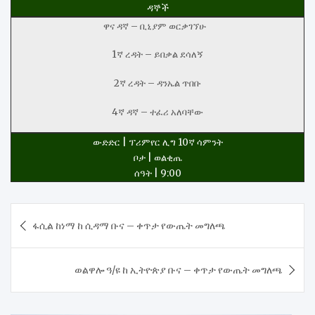
ዳኞች
ዋና ዳኛ – ቢኒያም ወርቃገኘሁ
1ኛ ረዳት – ይበቃል ደሳለኝ
2ኛ ረዳት – ዳንኤል ጥበቡ
4ኛ ዳኛ – ተፈሪ አለባቸው
ውድድር | ፕሪምየር ሊግ 10ኛ ሳምንት
ቦታ | ወልቂጤ
ሰዓት | 9:00
Post
ፋሲል ከነማ ከ ሲዳማ ቡና – ቀጥታ የውጤት መግለጫ
navigation
ወልዋሎ ዓ/ዩ ከ ኢትዮጵያ ቡና – ቀጥታ የውጤት መግለጫ