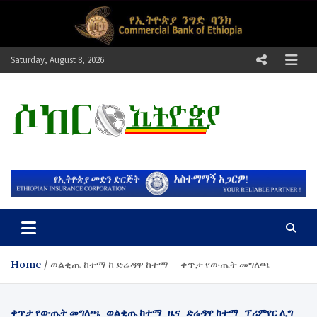
Skip
to
content
Saturday, August 8, 2026
ሶከር ኢትዮጵያ
የኢትዮጵያ እግርኳስ ድምፅ !
Home
ወልቂጤ ከተማ ከ ድሬዳዋ ከተማ – ቀጥታ የውጤት መግለጫ
ቀጥታ የውጤት መግለጫ
ወልቂጤ ከተማ
ዜና
ድሬዳዋ ከተማ
ፕሪምየር ሊግ