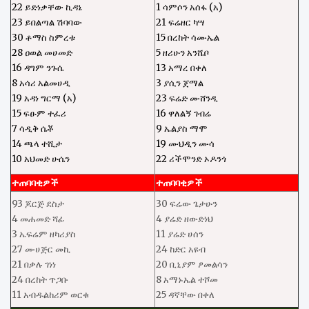
22 ይድነቃቸው ኪዳኔ
1 ሳምሶን አሰፋ (አ)
23 ይበልጣል ሽባባው
21 ፍሬዘር ካሣ
30 ቶማስ ስምረቱ
15 በረከት ሳሙኤል
28 ዐወል መሀመድ
5 ዘሪሁን አንሼቦ
16 ዳግም ንጉሴ
13 አማረ በቀለ
8 አሳሪ አልመሀዲ
3 ያሲን ጀማል
19 አዳነ ግርማ (አ)
23 ፍሬድ ሙሸንዲ
15 ፍፁም ተፈሪ
16 ዋለልኝ ገብሬ
7 ሳዲቅ ሴቾ
9 ኤልያስ ማሞ
14 ጫላ ተሺታ
19 ሙህዲን ሙሳ
10 አህመድ ሁሴን
22 ሪችሞንድ ኦዶንጎ
ተጠባባቂዎች
ተጠባባቂዎች
93 ጆርጅ ደስታ
30 ፍሬው ጌታሁን
4 መሐመድ ሻፊ
4 ያሬድ ዘውድነህ
3 ኤፍሬም ዘካሪያስ
11 ያሬድ ሀሰን
27 ሙሀጅር መኪ
24 ከድር አዩብ
21 በቃሉ ገነነ
20 ቢኒያም ፆመልሳን
24 በረከት ጥጋቡ
8 አማኑኤል ተሾመ
11 አብዱልከሪም ወርቁ
25 ዳኛቸው በቀለ