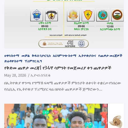
ሀዋሳ ከተማ
መቻል
ቅዱስ ጊዮርጊስ
አርባምንጭ ከተማ
ኢትዮጵያ ቡና
የጨዋታ መረጃዎች
ድሬዳዋ ከተማ
ፕሪምየር ሊግ
የቅድመ ጨዋታ መረጃ| የ34ኛ ሳምንት የመጀመሪያ ቀን ጨዋታዎች
May 28, 2026
ኢዮብ ሰንደቁ
በኢትዮጵያ ዋንጫ የግማሽ ፍጻሜ ጨዋታዎች ምክንያት ለቀናት ተቋርጦ የነበረው
የሲቢኢ የኢትዮጵያ ፕሪሚየር ዛሬ በሶስት ጨዋታዎች ጅማሮውን…