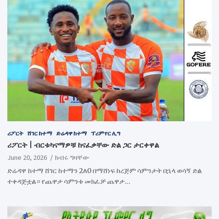
ሪፖርት
ሸገር ከተማ
ድሬዳዋ ከተማ
ፕሪምየር ሊግ
ሪፖርት | ብርቱካናማዎቹ ከናፈቃቸው ድል ጋር ታርቀዋል
June 20, 2026
ክብሩ ግዛቸው
ድሬዳዋ ከተማ ሸገር ከተማን 2ለ0 በማሸነፍ ከረጅም ሳምንታት በኋላ ወሳኝ ድል
ተቀዳጅቷል። የጨዋታ ሳምንቱ መክፈቻ ጨዋታ…