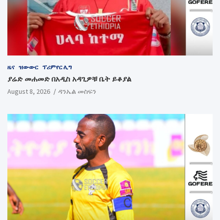
ዜና
ዝውውር
ፕሪምየር ሊግ
ያሬድ መሐመድ በአዲስ አዳጊዎቹ ቤት ይቆያል
August 8, 2026
ዳንኤል መስፍን