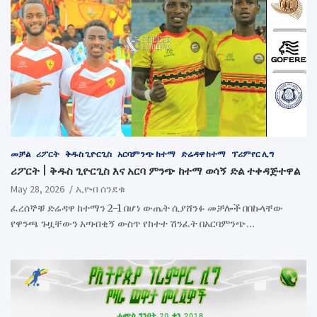
መቻል
ሪፖርት
ቅዱስ ጊዮርጊስ
አርባምንጭ ከተማ
ድሬዳዋ ከተማ
ፕሪምየር ሊግ
ሪፖርት | ቅዱስ ጊዮርጊስ እና አርባ ምንጭ ከተማ ወሳኝ ድል ተቀዳጅተዋል
May 28, 2026
ኢዮብ ሰንደቁ
ፈረሰኞቹ ድሬዳዋ ከተማን 2-1 በሆነ ውጤት ሲያሸንፉ መቻሎች በበኩላቸው
የዋንጫ ጉዟቸውን አጣብቂኝ ውስጥ የከተተ ሽንፈት በአርባምንጭ…