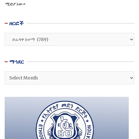
ሚድያ ነው።
ዘርፎች
ዘርፎች
ማኅደር
ማኅደር