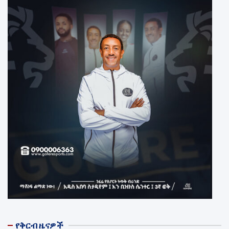
የቅርብ ዜናዎች