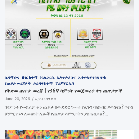
ሲዳማ ቡና
ሸገር ከተማ
ነጌሌ አርሲ
ኢትዮጵያ ቡና
ኢትዮጵያ ንግድ ባንክ
የጨዋታ መረጃዎች
ድሬዳዋ ከተማ
ፕሪምየር ሊግ
የቅድመ ጨዋታ መረጃ | የ36ኛ ሳምንት የመጀመሪያ ቀን ጨዋታዎች
June 20, 2026
ኢዮብ ሰንደቁ
በሳምንቱ የመክፈቻ ቀን ጨዋታ በውድድር ዓመቱ የሊጉን ባለክብር ይወስናል? ወይስ
ቻምፒዮኑን ለመለየት ሌሎች የጨዋታ ሳምንታትን ያስጠብቃል?…