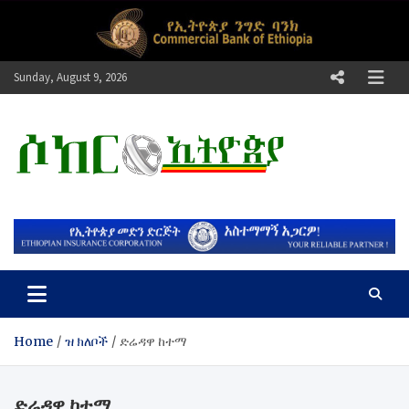
Skip
to
content
Sunday, August 9, 2026
ሶከር ኢትዮጵያ
የኢትዮጵያ እግርኳስ ድምፅ !
Home
ዝ ክለቦች
ድሬዳዋ ከተማ
ድሬዳዋ ከተማ