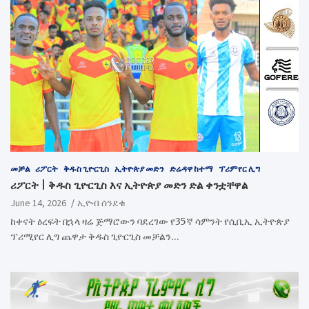
መቻል
ሪፖርት
ቅዱስ ጊዮርጊስ
ኢትዮጵያ መድን
ድሬዳዋ ከተማ
ፕሪምየር ሊግ
ሪፖርት | ቅዱስ ጊዮርጊስ እና ኢትዮጵያ መድን ድል ቀንቷቸዋል
June 14, 2026
ኢዮብ ሰንደቁ
ከቀናት ዕረፍት በኋላ ዛሬ ጅማሮውን ባደረገው የ35ኛ ሳምንት የሲቢኢ ኢትዮጵያ
ፕሪሚየር ሊግ ጨዋታ ቅዱስ ጊዮርጊስ መቻልን…