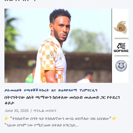
ቃለ-መጠይቅ
ተጫዋቾች ትኩረት
ዜና
ድሬዳዋ ከተማ
ፕሪምየር ሊግ
በትናንትናው ዕለት ጫማውን ከሰቀለው መስዑድ መሐመድ ጋር የተደረገ
ቆይታ
June 30, 2026
ዳንኤል መስፍን
“ትክክለኛው ሰዓት ላይ ትክክለኛውን ውሳኔ ወስኛለሁ ብዬ አስባለሁ”
“ጊዜው በጣም ነው የሚሮጠው በተለይ እግርኳስ…