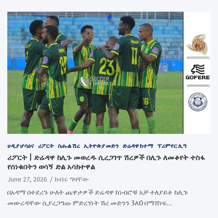
ሀዲያ ሆሳዕና
ሪፖርት
ስሑል ሽረ
ኢትዮጵያ መድን
ድሬዳዋ ከተማ
ፕሪምየር ሊግ
ሪፖርት | ድሬዳዋ ከሊጉ መወረዱ ሲረጋገጥ ሽረዎች በሊጉ ለመቆየት ተስፋ
የሰነቁበትን ወሳኝ ድል አሳክተዋል
June 27, 2026
ክብሩ ግዛቸው
በአዳማ በተደረጉ ሁለት ጨዋታዎች ድሬዳዋ ከነብሮቹ አቻ ተለያይቶ ከሊጉ
መውረዳቸው ሲያረጋግጡ ምድረገነት ሽረ መድንን 3ለ0 በማሸነፍ…