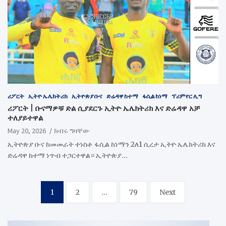
ሪፖርት
ኢትዮ ኤሌክትሪክ
ኢትዮጵያ ቡና
ድሬዳዋ ከተማ
ፋሲል ከነማ
ፕሪምየር ሊግ
ሪፖርት | ቡናማዎቹ ድል ሲያደርጉ ኢትዮ ኤሌክትሪክ እና ድሬዳዋ አቻ
ተለያይተዋል
May 20, 2026
ክብሩ ግዛቸው
ኢትዮጵያ ቡና ከመመራት ተነስቶ ፋሲል ከነማን 2ለ1 ሲረታ ኢትዮ ኤሌክትሪክ እና
ድሬዳዋ ከተማ ነጥብ ተጋርተዋል። ኢትዮጵያ…
Posts
1
2
…
79
Next
pagination