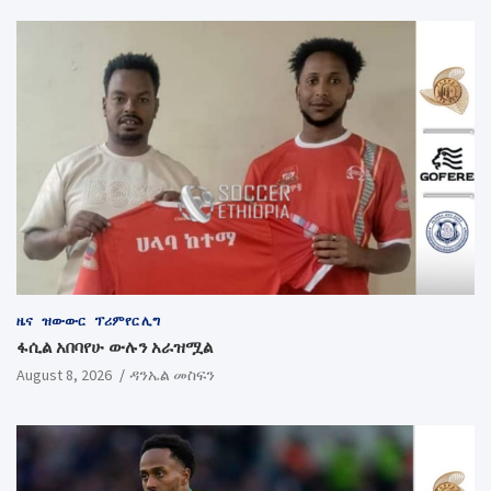
ዜና
ዝውውር
ፕሪምየር ሊግ
ፋሲል አበባየሁ ውሉን አራዝሟል
August 8, 2026
ዳንኤል መስፍን