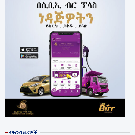
የቅርብ ዜናዎች