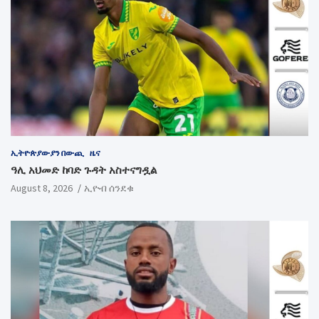
ኢትዮጵያውያን በውጪ
ዜና
ዓሊ አህመድ ከባድ ጉዳት አስተናግዷል
August 8, 2026
ኢዮብ ሰንደቁ