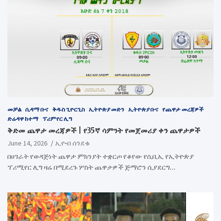
መቻል
ሲዳማ ቡና
ቅዱስ ጊዮርጊስ
ኢትዮጵያ መድን
ኢትዮጵያ ቡና
የጨዋታ መረጃዎች
ድሬዳዋ ከተማ
ፕሪምየር ሊግ
ቅድመ ጨዋታ መረጃዎች | የ35ኛ ሳምንት የመጀመሪያ ቀን ጨዋታዎች
June 14, 2026
ኢዮብ ሰንደቁ
በሀገራት የወዳጅነት ጨዋታ ምክንያት ተቋርጦ የቆየው የሲቢኢ የኢትዮጵያ
ፕሪሚየር ሊግ ዛሬ በሚደረጉ ሦስት ጨዋታዎች ጅማሮን ሲያደርግ…