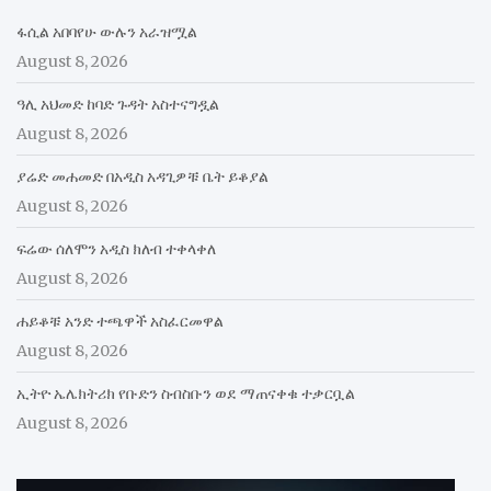
ፋሲል አበባየሁ ውሉን አራዝሟል
August 8, 2026
ዓሊ አህመድ ከባድ ጉዳት አስተናግዷል
August 8, 2026
ያሬድ መሐመድ በአዲስ አዳጊዎቹ ቤት ይቆያል
August 8, 2026
ፍሬው ሰለሞን አዲስ ክለብ ተቀላቀለ
August 8, 2026
ሐይቆቹ አንድ ተጫዋች አስፈርመዋል
August 8, 2026
ኢትዮ ኤሌክትሪክ የቡድን ስብስቡን ወደ ማጠናቀቁ ተቃርቧል
August 8, 2026