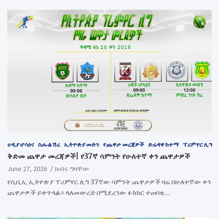
ሀዲያ ሆሳዕና
ስሑል ሽረ
ኢትዮጵያ መድን
የጨዋታ መረጃዎች
ድሬዳዋ ከተማ
ፕሪምየር ሊግ
ቅድመ ጨዋታ መረጃዎች| የ37ኛ ሳምንት የሁለተኛ ቀን ጨዋታዎች
June 27, 2026
ክብሩ ግዛቸው
የሲቢኢ ኢትዮጵያ ፕሪምየር ሊግ 37ኛው ሳምንት ጨዋታዎች ዛሬ በሁለተኛው ቀን
ጨዋታዎች ይቀጥላል። ላለመውረድ በሚደረገው ፉክክር ተጠባቂ…