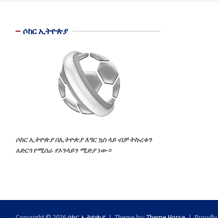
ሶከር ኢትዮጵያ
ሶከር ኢትዮጵያ በኢትዮጵያ እግር ኳስ ላይ ብቻ ትኩረቱን
አድርጎ የሚሰራ የኦንላይን ሚድያ ነው።
Copyright © 2026
ሶከር ኢትዮጵያ
Theme by:
Theme Horse
Proudly