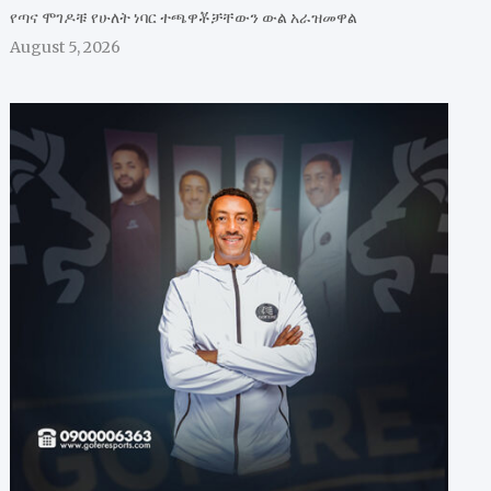
የጣና ሞገዶቹ የሁለት ነባር ተጫዋቾቻቸውን ውል አራዝመዋል
August 5, 2026