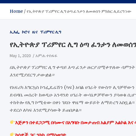
Home
የኢትዮጵያ ፕሪምየር ሊግ ዕጣ ፈንታን ለመወሰን ምክክር ሊደረግ ነው
ኢእፌ
ኮሮና
ዜና
ፕሪምየር ሊግ
የኢትዮጵያ ፕሪምየር ሊግ ዕጣ ፈንታን ለመወሰን
May 1, 2020
አምሐ ተስፋዬ
በኢትዮጵያ ፕሪምየር ሊግ ቀጣይ እጣ ፈንታ ዙርያ በሚቀጥለው ሳምንት
እንደሚያደርግ ታውቋል።
የአፍሪካ እግርኳስ ኮንፌዴሬሽን (ካፍ) አባል ሀገራት የውስጥ ሊጎቻቸውን
ደብዳቤ መሰረት ከወዲሁ አንዳንድ ሀገራት ውሳኔዎቻቸውን ያሳወቁ ሲሆን
ተከትሎ የሊግ ኮሚቴው በቀነ ገደቡ ዋዜማ ውይይት ለማድረግ አስቧል። 
ተደርሶ ለካፍ እንደሚያሳውቅ ይጠበቃል።
እጅዎን በተደጋጋሚ በሳሙና በአግባቡ በመታጠብ አልያም አልኮል እና
ከሰዎች ጋር ንክኪ በማስወገድ