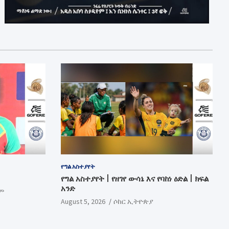
የግል አስተያየት
የግል አስተያየት | የዘገየ ውሳኔ እና የባከነ ዕድል | ክፍል
አንድ
ም
August 5, 2026
ሶከር ኢትዮጵያ