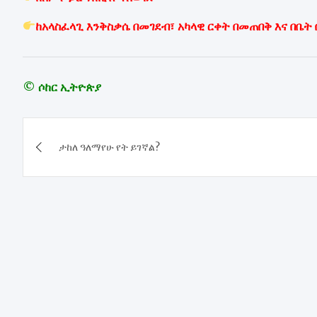
ከአላስፈላጊ እንቅስቃሴ በመገደብ፣ አካላዊ ርቀት በመጠበቅ እና በቤት 
© ሶከር ኢትዮጵያ
Post
ታከለ ዓለማየሁ የት ይገኛል?
navigation