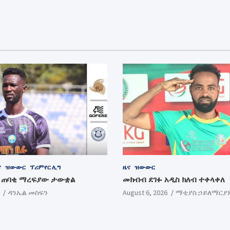
ና
ዝውውር
ፕሪምየር ሊግ
ዜና
ዝውውር
ብ ጠባቂ ማረፍያው ታውቋል
መክብብ ደገፉ አዲስ ክለብ ተቀላቀለ
ዳንኤል መስፍን
August 6, 2026
ማቲያስ ኃይለማርያ