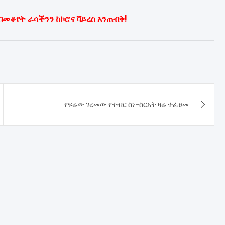
በመቆየት ራሳችንን ከኮሮና ቫይረስ እንጠብቅ!
የፍሬው ገረመው የቀብር ስነ-ስርአት ዛሬ ተፈፀመ