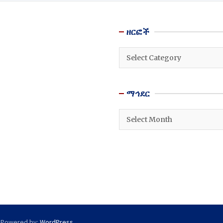
ዘርፎች
ዘርፎች
ማኅደር
ማኅደር
 Powered by:
WordPress