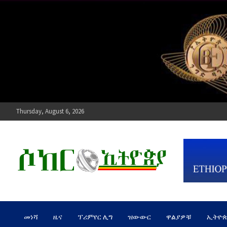
Skip
to
content
Thursday, August 6, 2026
ሶከር ኢትዮጵያ
የኢትዮጵያ እግርኳስ ድምፅ !
መነሻ
ዜና
ፕሪምየር ሊግ
ዝውውር
ዋልያዎቹ
ኢትዮ