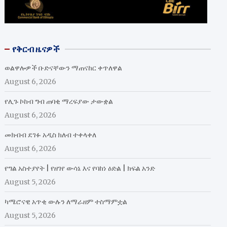
የቅርብ ዜናዎች
ወልዋሎዎች ቡድናቸውን ማጠናከር ቀጥለዋል
August 6, 2026
የሊጉ ኮከብ ግብ ጠባቂ ማረፍያው ታውቋል
August 6, 2026
መክብብ ደገፉ አዲስ ክለብ ተቀላቀለ
August 6, 2026
የግል አስተያየት | የዘገየ ውሳኔ እና የባከነ ዕድል | ክፍል አንድ
August 5, 2026
ካሜሮናዊ አጥቂ ውሉን ለማራዘም ተስማምቷል
August 5, 2026