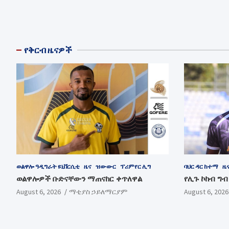
የቅርብ ዜናዎች
ወልዋሎ ዓዲግራት ዩኒቨርሲቲ
ዜና
ዝውውር
ፕሪምየር ሊግ
ባህር ዳር ከተማ
ዜ
ወልዋሎዎች ቡድናቸውን ማጠናከር ቀጥለዋል
የሊጉ ኮከብ ግ
August 6, 2026
ማቲያስ ኃይለማርያም
August 6, 2026