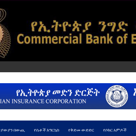
ጵያውያን በውጪ
የሴቶች እግርኳስ
የቅድመ ውድድር
የሶከር አምዶች