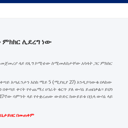
 ምክክር ሊደረግ ነው
 መጀመሪያ ላይ የሊግ ኮሚቴው ከሚመለከታቸው አካላት ጋር ምክክር
 ቀጣይ እጣፈንታን እስከ ሜይ 5 (ሚያዚያ 27) እንዲያሳውቁ በላከው
 በቀጣይ ቀናት የተጨማሪ ሀገራት ቁርጥ ያለ ውሳኔ ይጠበቃል። ይህን
17ኛው ሳምንት ላይ የተቋረጠው ውድድር ከውይይቱ በኋላ ውሳኔ ላይ
 ሳኒታይዘር በመጠቀም